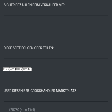
SICHER BEZAHLEN BEIM VERKÄUFER MIT:
DIESE SEITE FOLGEN ODER TEILEN:
112.22k
522.14k
184.48k
342.42k
ÜBER DIESEN B2B-GROSSHÄNDLER MARKTPLATZ
#20780 (kein Titel)