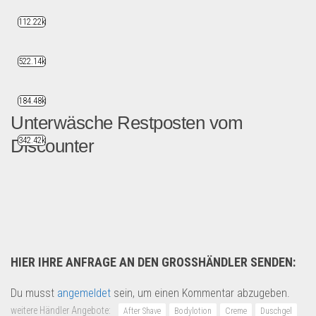
112.22k
522.14k
184.48k
Unterwäsche Restposten vom
342.42k
Discounter
Karton oder Boxen gefüllt ...
Restposten
HIER IHRE ANFRAGE AN DEN GROSSHÄNDLER SENDEN:
Du musst
angemeldet
sein, um einen Kommentar abzugeben.
weitere Händler Angebote:
After Shave
Bodylotion
Creme
Duschgel