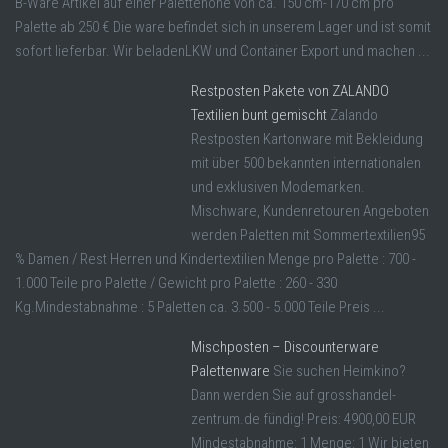
B-Ware Artikel auf einer Palettehöhe von ca. 150 cm-170 cm pro
Palette ab 250 € Die ware befindet sich in unserem Lager und ist somit
sofort lieferbar. Wir beladenLKW und Container Export und machen ...
Restposten Pakete von ZALANDO
Textilien bunt gemischt
Zalando
Restposten Kartonware mit Bekleidung
mit über 500 bekannten internationalen
und exklusiven Modemarken.
Mischware, Kundenretouren Angeboten
werden Paletten mit Sommertextilien95
% Damen / Rest Herren und Kindertextilien Menge pro Palette : 700 -
1.000 Teile pro Palette / Gewicht pro Palette : 260 - 330
Kg.Mindestabnahme : 5 Paletten ca. 3.500 - 5.000 Teile Preis ...
Mischposten – Discounterware
Palettenware
Sie suchen Heimkino?
Dann werden Sie auf grosshandel-
zentrum.de fündig! Preis: 4900,00 EUR
Mindestabnahme: 1 Menge: 1 Wir bieten