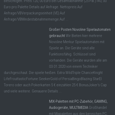
besichtigen. Preis:120, 00 Euro bei Gesamtabnahme (25 Pal.)140, 00
Euro pro Palette Details auf Anfrage. Nettopreis:Auf
Anfrage/VBVerpackungseinheit (VE):Auf
Anfrage/VBMindestabnahmemenge:Auf ...
Großer Posten Novoline Spielautomaten
gebraucht
Wir Bieten hier mehrere
Novoline Merkur Spielautomaten mit
Spiele an. Die Geräte sind alle
Funktionsfähig. Schlüssel sind
vorhanden. Die Geräte wurden alle am
03.01.2020 von einem Techniker
durchgeschaut. Die spiele heißen. Extra WildTriple ChanceKnight
LifeFrouttasticFortune SeekerGold of PersiaBingoBlazing StarEl
Torero oder auch Pokerkarten 5 € einzahlen 25 € BonusJoker's Cap
und viele weitere. Genauere Details ...
MIX-Paletten mit PC-Zubehör, GAMING,
Audiogeräte, MULTIMEDIA
Großhandel
mit Mixpaletten aus den bereichen PC,