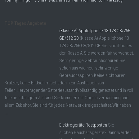
Tommy Hilfiger
Weihnachten
Waschmaschinen
Werkzeug
TOP Tages Angebote
(Klasse A) Apple Iphone 13 128 GB/256
GB/512 GB
(Klasse A) Apple Iphone 13
128 GB/256 GB/512 GB Sie sind iPhones
der Klasse A.Sie werden fair verwendet.
Sehr geringe Gebrauchsspuren.Sie
sehen aus wie neu, sehr wenige
Gebrauchsspuren.Keine sichtbaren
Kratzer, keine Bildschirmschäden, kein Austausch von
Teilen.Hervorragender BatteriezustandVollständig getestet und in voll
funktionsfähigem Zustand.Sie kommen mit Originalverpackung und
allem Zubehör.Sie sind für jedes Netzwerk freigeschaltet.Wir haben
...
Elektrogeräte Restposten
Sie
suchen Haushaltsgeräte? Dann werden