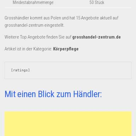
Dropshipping-Produkte
Mindestabnahmemenge:
50 Stück
B2B Produkte
Grosshändler kommt aus Polen und hat 15 Angebote aktuell auf
Grosshandel
grosshandel-zentrum eingestellt.
Amazon
Weitere Top Angebote finden Sie auf
grosshandel-zentrum.de
Aldi
Artikel ist in der Kategorie:
Körperpflege
Lidl
Kostenlos verkaufen
[ratings]
Anmelden
Kostenlos Registrieren
Mit einen Blick zum Händler:
Newsletter