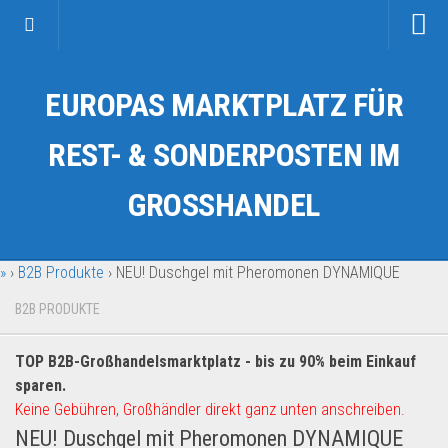
Startseite
EUROPAS MARKTPLATZ FÜR
Kategorien
Auto & Motorrad
REST- & SONDERPOSTEN IM
Drogerie & Tierbedarf
GROSSHANDEL
Fahrzeuge & Transport
Fashion & Mode
»
›
B2B Produkte
›
NEU! Duschgel mit Pheromonen DYNAMIQUE
Garten & Werkzeug
Geschäft, Büro & Schreibwaren
B2B PRODUKTE
Geschenkartikel
TOP B2B-Großhandelsmarktplatz - bis zu 90% beim Einkauf
Haushaltswaren
sparen.
Handy und Smartphone
Keine Gebühren, Großhändler direkt ganz unten anschreiben.
NEU! Duschgel mit Pheromonen DYNAMIQUE
Kosmetik & Pflege