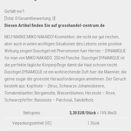
Lebensmittel & Getränke
Gefällt mir?:
Multimedia & Elektro
[Total:
0
Gesamtbewertung:
0
]
Diesen Artikel finden Sie auf grosshandel-zentrum.de
Münzen
Spielzeug & Games
NEU! MARKE MIIKO NAKAIDO! Kosmetiker, die nicht nur gut riechen,
aber auch in vielen wichtigen Situationen des Lebens seine positive
Schuhe & Accessoires
Wirkung zeigen! Duschgel mit Pheromonen fuer Herren – DYNAMIQUE
Sport & Freizeit
for man von MIIKO NAKAIDO. 250 ml Flasche. Duschgel DYNAMIQUE ist
die perfekte tägliche Körperpflege damit die Haut schoen riecht.
Uhren & Schmuck
Duschgel DYNAMIQUE ist ein wohlriechende Duft fuer die Maenner, die
Wohnen & Einrichten
gerne sogar die groesste Herausforderungen annehmen. Der Geruch
Restposten-Angebote
besteht aus: Kopfnote – Zitrus, Schwarze Johannisbeere,
Tomatenblaetter, Bergamotte, Wasserblumen; Herznote – Rose,
Restposten für Privatpersonen
Schwarzpfeffer; Basisnote – Patchouli, Sandelholz.
eBay Restposten kaufen
Nettopreis:
3,30 EUR/Stück
+ 19% MwSt.
Sonderposten-Angebote
Saison & Eventprodkte
Verpackungseinheit (VE):
1 Stück