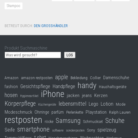
Shampoo
BETREUT DURCH:
DEN GROSSHÄNDLER
·
Produkt Suchmaschine
LOS
apple
Damenschuhe
Collier
Amazon
amazon restposten
Bekleidung
handy
Gesichtspflege
Handpflege
fashion
Haushaltsgeräte
iPhone
hosen
jacken
jeans
Kerzen
Hygieneartikel
Körperpflege
lebensmittel
Lego
Lotion
Mode
Küchengeräte
Modeschmuck
Playstation
Ohrringe
parfüm
Perlenkette
Ralph Lauren
restposten
Samsung
Schuhe
röcke
Schmuckset
smartphone
Seife
spielzeug
Sony
software
sonderposten
t shirt