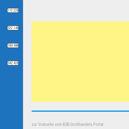
112.22k
522.14k
184.48k
342.42k
zur Sratseite vom B2B Großhandels Portal