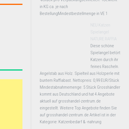
in KG ca. je nach
BestellungMindestbestellmenge in VE 1
NEU Katzen
Spielangel
NATURE RAFFIA
Diese schöne
Spielangel betört
Katzen durch ihr
feines Rascheln.
Angelstab aus Holz. Spielteil aus Holzperle mit
buntem Raffiabast. Nettopreis: 0,99 EUR/Stück
Mindestabnahmemenge: 5 Stück Grosshändler
kommt aus Deutschland und hat 4 Angebote
aktuell auf grosshandel-zentrum.de
eingestellt. Weitere Top Angebote finden Sie
auf grosshandel-zentrum.de Artikel ist in der
Kategorie: Katzenbedarf & -nahrung