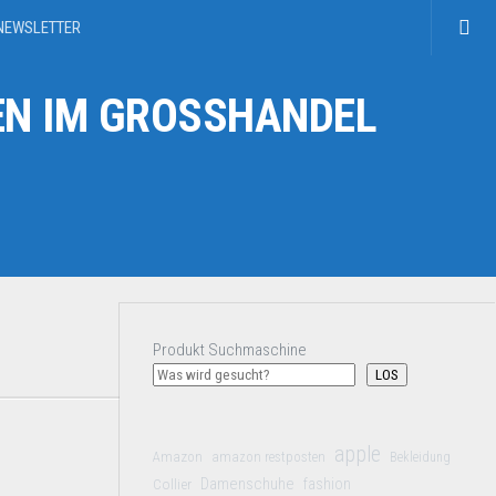
NEWSLETTER
N IM GROSSHANDEL
Produkt Suchmaschine
LOS
apple
Amazon
amazon restposten
Bekleidung
Damenschuhe
Collier
fashion