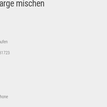
arge mischen
en
723
ne