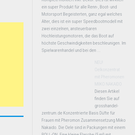
ein super Produkt für alle Renn-, Boot- und
Motorsport Begeisterten, ganz egal welches
Alter, dies ist ein super Speedbootmodell mit
zwei einzelnen, ansteuerbaren
Hochleistungsmotoren, die das Boot auf
höchste Geschwindigkeiten beschleunigen. Im
Spielwarenhandel und bei den ...
NEU!
Oelkonzentrat
mit Pheromonen
MIIKO NAKAIDO
Diesen Artikel
finden Sie auf
grosshandel-
zentrum.de Konzentrierte Basis Düfte für
Frauen mit Pheromon Zusammensetzung Miiko
Nakaido. Die Oele sind in Packungen mit einem
ROLL-ON. Eine kleine Flasche (5 ml) mit