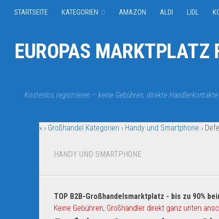
STARTSEITE
KATEGORIEN
AMAZON
ALDI
LIDL
K
EUROPAS MARKTPLATZ F
Kostenlos registrieren – keine Gebühren, direkte Händlerkontakte
»
›
Großhandel Kategorien
›
Handy und Smartphone
›
Def
HANDY UND SMARTPHONE
TOP B2B-Großhandelsmarktplatz - bis zu 90% bei
Keine Gebühren, Großhändler direkt ganz unten ansc