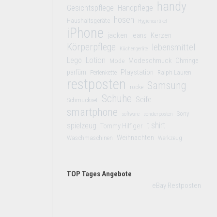
handy
Gesichtspflege
Handpflege
hosen
Haushaltsgeräte
Hygieneartikel
iPhone
jacken
jeans
Kerzen
Körperpflege
lebensmittel
Küchengeräte
Lego
Lotion
Modeschmuck
Mode
Ohrringe
Playstation
parfüm
Perlenkette
Ralph Lauren
restposten
Samsung
röcke
Schuhe
Seife
Schmuckset
smartphone
Sony
software
sonderposten
t shirt
spielzeug
Tommy Hilfiger
Weihnachten
Waschmaschinen
Werkzeug
TOP Tages Angebote
eBay Restposten