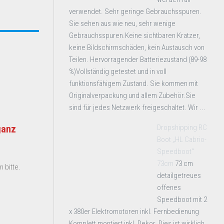
verwendet. Sehr geringe Gebrauchsspuren.
Sie sehen aus wie neu, sehr wenige
Gebrauchsspuren.Keine sichtbaren Kratzer,
keine Bildschirmschäden, kein Austausch von
Teilen. Hervorragender Batteriezustand (89-98
%)Vollständig getestet und in voll
funktionsfähigem Zustand. Sie kommen mit
Originalverpackung und allem Zubehör.Sie
sind für jedes Netzwerk freigeschaltet. Wir ...
Dropshipping RC
ganz
Boot „HL Cabrio-
Speedboot“
73cm
73 cm
 bitte.
detailgetreues
offenes
Speedboot mit 2
x 380er Elektromotoren inkl. Fernbedienung
Komplett montiert inkl. Dekor. Dies ist wirklich