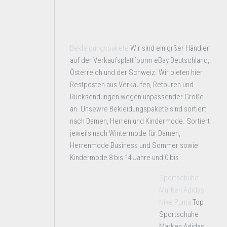
Bekleidungspakete
Wir sind ein grßer Händler
auf der Verkaufsplattfoprm eBay Deutschland,
Österreich und der Schweiz. Wir bieten hier
Restposten aus Verkäufen, Retouren und
Rücksendungen wegen unpassender Größe
an. Unsewre Bekleidungspakete sind sortiert
nach Damen, Herren und Kindermode. Sortiert
jeweils nach Wintermode für Damen,
Herrenmode Business und Sommer sowie
Kindermode 8 bis 14 Jahre und 0 bis ...
Sportschuhe
Marken Adidas
Nike Puma
Top
Sportschuhe
Marken Adidas