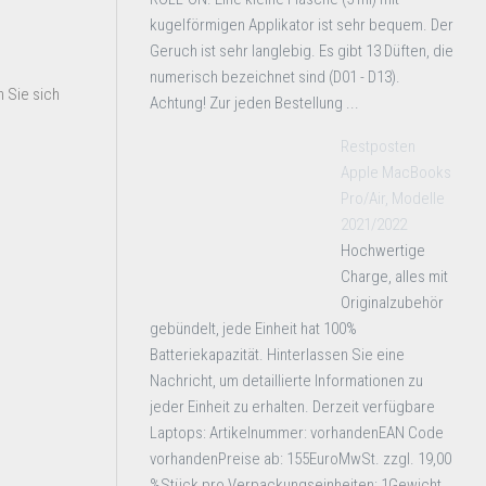
kugelförmigen Applikator ist sehr bequem. Der
Geruch ist sehr langlebig. Es gibt 13 Düften, die
numerisch bezeichnet sind (D01 - D13).
 Sie sich
Achtung! Zur jeden Bestellung ...
Restposten
Apple MacBooks
Pro/Air, Modelle
2021/2022
Hochwertige
Charge, alles mit
Originalzubehör
gebündelt, jede Einheit hat 100%
Batteriekapazität. Hinterlassen Sie eine
Nachricht, um detaillierte Informationen zu
jeder Einheit zu erhalten. Derzeit verfügbare
Laptops: Artikelnummer: vorhandenEAN Code
vorhandenPreise ab: 155EuroMwSt. zzgl. 19,00
%Stück pro Verpackungseinheiten: 1Gewicht