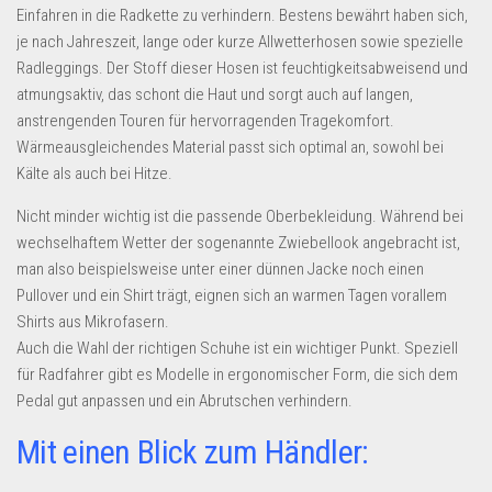
Dropshipping-Produkte
Einfahren in die Radkette zu verhindern. Bestens bewährt haben sich,
je nach Jahreszeit, lange oder kurze Allwetterhosen sowie spezielle
B2B Produkte
Radleggings. Der Stoff dieser Hosen ist feuchtigkeitsabweisend und
Grosshandel
atmungsaktiv, das schont die Haut und sorgt auch auf langen,
Amazon
anstrengenden Touren für hervorragenden Tragekomfort.
Wärmeausgleichendes Material passt sich optimal an, sowohl bei
Aldi
Kälte als auch bei Hitze.
Lidl
Nicht minder wichtig ist die passende Oberbekleidung. Während bei
Kostenlos verkaufen
wechselhaftem Wetter der sogenannte Zwiebellook angebracht ist,
man also beispielsweise unter einer dünnen Jacke noch einen
Anmelden
Pullover und ein Shirt trägt, eignen sich an warmen Tagen vorallem
Kostenlos Registrieren
Shirts aus Mikrofasern.
Auch die Wahl der richtigen Schuhe ist ein wichtiger Punkt. Speziell
Newsletter
für Radfahrer gibt es Modelle in ergonomischer Form, die sich dem
Pedal gut anpassen und ein Abrutschen verhindern.
Mit einen Blick zum Händler: