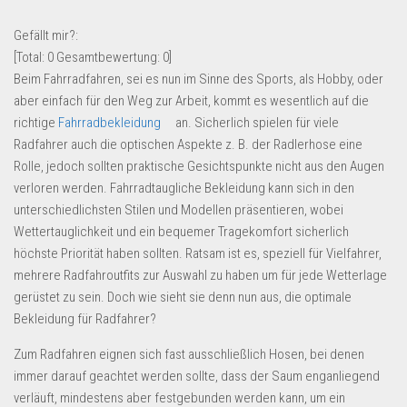
Lebensmittel & Getränke
Gefällt mir?:
Multimedia & Elektro
[Total:
0
Gesamtbewertung:
0
]
Beim Fahrradfahren, sei es nun im Sinne des Sports, als Hobby, oder
Münzen
aber einfach für den Weg zur Arbeit, kommt es wesentlich auf die
Spielzeug & Games
richtige
Fahrradbekleidung
an. Sicherlich spielen für viele
Schuhe & Accessoires
Radfahrer auch die optischen Aspekte z. B. der Radlerhose eine
Rolle, jedoch sollten praktische Gesichtspunkte nicht aus den Augen
Sport & Freizeit
verloren werden. Fahrradtaugliche Bekleidung kann sich in den
Uhren & Schmuck
unterschiedlichsten Stilen und Modellen präsentieren, wobei
Wettertauglichkeit und ein bequemer Tragekomfort sicherlich
Wohnen & Einrichten
höchste Priorität haben sollten. Ratsam ist es, speziell für Vielfahrer,
Restposten-Angebote
mehrere Radfahroutfits zur Auswahl zu haben um für jede Wetterlage
Restposten für Privatpersonen
gerüstet zu sein. Doch wie sieht sie denn nun aus, die optimale
Bekleidung für Radfahrer?
eBay Restposten kaufen
Sonderposten-Angebote
Zum Radfahren eignen sich fast ausschließlich Hosen, bei denen
immer darauf geachtet werden sollte, dass der Saum enganliegend
Saison & Eventprodkte
verläuft, mindestens aber festgebunden werden kann, um ein