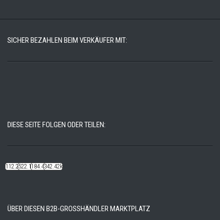
SICHER BEZAHLEN BEIM VERKÄUFER MIT:
DIESE SEITE FOLGEN ODER TEILEN:
112.22k
522.14k
184.48k
342.42k
ÜBER DIESEN B2B-GROSSHÄNDLER MARKTPLATZ