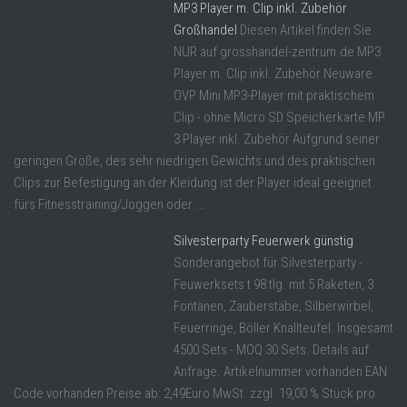
MP3 Player m. Clip inkl. Zubehör
Großhandel
Diesen Artikel finden Sie
NUR auf grosshandel-zentrum.de MP3
Player m. Clip inkl. Zubehör Neuware
OVP Mini MP3-Player mit praktischem
Clip - ohne Micro SD Speicherkarte MP
3 Player inkl. Zubehör Aufgrund seiner
geringen Größe, des sehr niedrigen Gewichts und des praktischen
Clips zur Befestigung an der Kleidung ist der Player ideal geeignet
fürs Fitnesstraining/Joggen oder ...
Silvesterparty Feuerwerk günstig
Sonderangebot für Silvesterparty -
Feuwerksets t 98 tlg. mit 5 Raketen, 3
Fontänen, Zauberstäbe, Silberwirbel,
Feuerringe, Böller Knallteufel. Insgesamt
4500 Sets - MOQ 30 Sets. Details auf
Anfrage. Artikelnummer vorhanden EAN
Code vorhanden Preise ab: 2,49Euro MwSt. zzgl. 19,00 % Stück pro