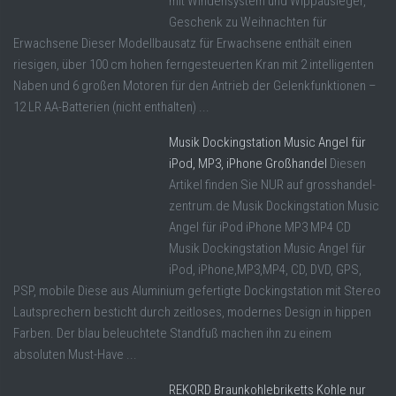
mit Windensystem und Wippausleger,
Geschenk zu Weihnachten für
Erwachsene Dieser Modellbausatz für Erwachsene enthält einen
riesigen, über 100 cm hohen ferngesteuerten Kran mit 2 intelligenten
Naben und 6 großen Motoren für den Antrieb der Gelenkfunktionen –
12 LR AA-Batterien (nicht enthalten) ...
Musik Dockingstation Music Angel für
iPod, MP3, iPhone Großhandel
Diesen
Artikel finden Sie NUR auf grosshandel-
zentrum.de Musik Dockingstation Music
Angel für iPod iPhone MP3 MP4 CD
Musik Dockingstation Music Angel für
iPod, iPhone,MP3,MP4, CD, DVD, GPS,
PSP, mobile Diese aus Aluminium gefertigte Dockingstation mit Stereo
Lautsprechern besticht durch zeitloses, modernes Design in hippen
Farben. Der blau beleuchtete Standfuß machen ihn zu einem
absoluten Must-Have ...
REKORD Braunkohlebriketts Kohle nur