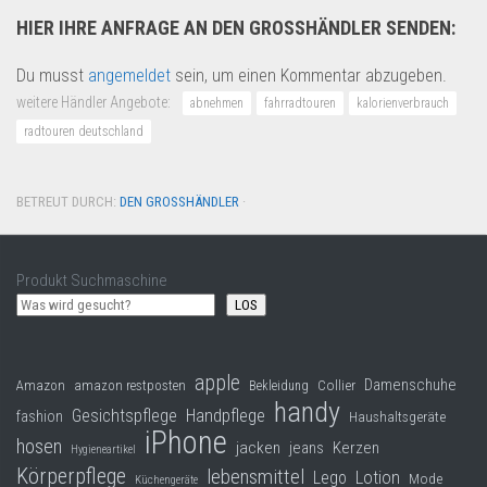
HIER IHRE ANFRAGE AN DEN GROSSHÄNDLER SENDEN:
Du musst
angemeldet
sein, um einen Kommentar abzugeben.
weitere Händler Angebote:
abnehmen
fahrradtouren
kalorienverbrauch
radtouren deutschland
BETREUT DURCH:
DEN GROSSHÄNDLER
·
Produkt Suchmaschine
LOS
apple
Damenschuhe
Collier
Amazon
amazon restposten
Bekleidung
handy
Gesichtspflege
Handpflege
fashion
Haushaltsgeräte
iPhone
hosen
jacken
jeans
Kerzen
Hygieneartikel
Körperpflege
lebensmittel
Lego
Lotion
Mode
Küchengeräte