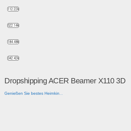
112.22k
522.14k
184.48k
342.42k
Dropshipping ACER Beamer X110 3D
Genießen Sie bestes Heimkin...
Dropshipping