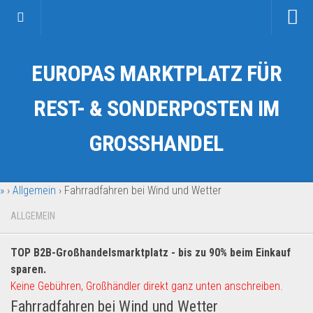
Startseite
EUROPAS MARKTPLATZ FÜR
Kategorien
Auto & Motorrad
REST- & SONDERPOSTEN IM
Drogerie & Tierbedarf
GROSSHANDEL
Fahrzeuge & Transport
Fashion & Mode
»
›
Allgemein
›
Fahrradfahren bei Wind und Wetter
Garten & Werkzeug
Geschäft, Büro & Schreibwaren
ALLGEMEIN
Geschenkartikel
TOP B2B-Großhandelsmarktplatz - bis zu 90% beim Einkauf
Haushaltswaren
sparen.
Handy und Smartphone
Keine Gebühren, Großhändler direkt ganz unten anschreiben.
Fahrradfahren bei Wind und Wetter
Kosmetik & Pflege