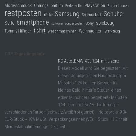
Modeschmuck
Playstation
Ohrringe
parfüm
Perlenkette
Ralph Lauren
restposten
Samsung
Schuhe
röcke
Schmuckset
smartphone
Seife
spielzeug
Sony
software
sonderposten
t shirt
Tommy Hilfiger
Weihnachten
Waschmaschinen
Werkzeug
TOP Tages Angebote
RC Auto ‚BMW-X3‘, 1:24, mit Lizenz
Dieses Modell wird Sie begeistern! Mit
dieser detailgetrauen Nachbildung im
Maßstab 1:24 können Sie sich für
kleines Geld 'hinter´s Steuer' eines
edlen Münchners begeben! - Maßstab
1:24 - benötigt 6x AA - Lieferung in
verschiedenen Farben (schwarz/weiß/rot gemixt). Nettopreis: 9,34
EUR/Stück + 19% MwSt. Verpackungseinheit (VE): 1 Stück = 1 Einheit
Mindestabnahmemenge: 1 Einheit ...