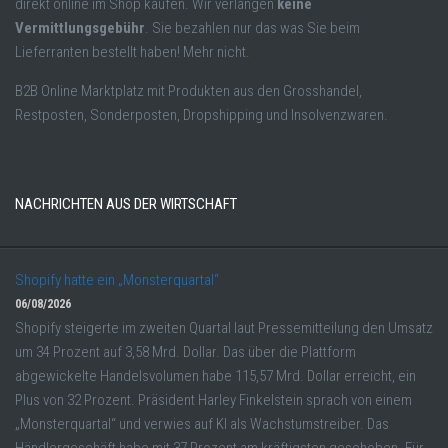
direkt online im Shop kaufen. Wir verlangen
keine
Vermittlungsgebühr
. Sie bezahlen nur das was Sie beim
Lieferranten bestellt haben! Mehr nicht.
B2B Online Marktplatz mit Produkten aus den Grosshandel,
Restposten, Sonderposten, Dropshipping und Insolvenzwaren.
NACHRICHTEN AUS DER WIRTSCHAFT
Shopify hatte ein „Monsterquartal“
06/08/2026
Shopify steigerte im zweiten Quartal laut Pressemitteilung den Umsatz
um 34 Prozent auf 3,58 Mrd. Dollar. Das über die Plattform
abgewickelte Handelsvolumen habe 115,57 Mrd. Dollar erreicht, ein
Plus von 32 Prozent. Präsident Harley Finkelstein sprach von einem
„Monsterquartal“ und verwies auf KI als Wachstumstreiber. Das