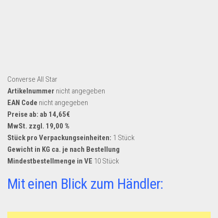
Dropshipping-Produkte
B2B Produkte
Grosshandel
Amazon
Aldi
Converse All Star
Lidl
Artikelnummer
nicht angegeben
EAN Code
nicht angegeben
Kostenlos verkaufen
Preise ab: ab 14,65€
Anmelden
MwSt. zzgl. 19,00 %
Stück pro Verpackungseinheiten:
1 Stück
Kostenlos Registrieren
Gewicht in KG ca. je nach Bestellung
Newsletter
Mindestbestellmenge in VE
10 Stück
Mit einen Blick zum Händler: