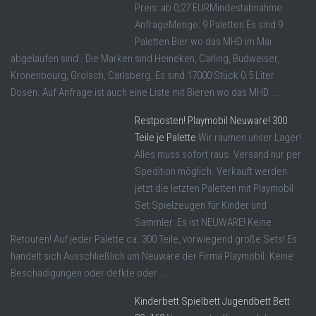
Preis: ab 0,27 EURMindestabnahme:
AnfrageMenge: 9 Paletten Es sind 9
Paletten Bier wo das MHD im Mai
abgelaufen sind . Die Marken sind Heineken, Carling, Budweiser,
Kronenbourg, Grolsch, Carlsberg. Es sind 17000 Stück 0.5 Liter
Dosen. Auf Anfrage ist auch eine Liste mit Bieren wo das MHD ...
Restposten! Playmobil Neuware! 300
Teile je Palette
Wir räumen unser Lager!
Alles muss sofort raus. Versand nur per
Spedition möglich. Verkauft werden
jetzt die letzten Paletten mit Playmobil
Set Spielzeugen für Kinder und
Sammler. Es ist NEUWARE! Keine
Retouren! Auf jeder Palette ca. 300 Teile, vorwiegend große Sets! Es
handelt sich Ausschließlich um Neuware der Firma Playmobil. Keine
Beschädigungen oder defkte oder ...
Kinderbett Spielbett Jugendbett Bett