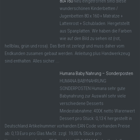
80×160
Neu eingetroffen sind diese
wunderschönen Kinderbetten /
Jugenbetten 80 x 160 + Matratze +
Lattenrost + Schubladen. Hergetstellt
aus Spanplatten. Wir haben die Farben
wie auf den Bild zu sehen ist (rot,
hellblau, grün und rosa). Das Bett ist zerlegt und muss daher vom
Endkunden zusamen gebaut werden. Anleitung plus Handwerkzeug
sind enthalten. Alles sicher ...
Humana Baby Nahrung – Sonderposten
HUMANA BABYNAHRUNG
SONDERPOSTEN Humana sehr gute
Babynahrung zur Auswahl sehr viele
verschiedene Desserts
Mindestabnahme: 400€ netto Warenwert
Dessert pro Stück: 0,13 € hergestellt in
Deutschland Artikelnummer vorhanden EAN Code vorhanden Preise
ab: 0,13 Euro pro Glas MwSt. zzgl. 19,00 % Stück pro