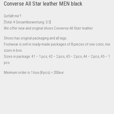
Converse All Star leather MEN black
Lebensmittel & Getränke
Multimedia & Elektro
Gefällt mir?:
[Total:
4
Gesamtbewertung:
3.5
]
Münzen
We offer new and original shoes Converse All Starr leather.
Spielzeug & Games
Shoes has original packaging and all tags.
Schuhe & Accessoires
Footwear is sell in ready-made packages of 8 pieces of one color, mix
Sport & Freizeit
sizes in box.
Sizes in package: 41 – 1 pcs, 42 – 2 pcs, 43 – 2 pcs, 44 – 2 pcs, 45 – 1
Uhren & Schmuck
pcs
Wohnen & Einrichten
Minimum order is 1 box (8 pcs) = 200eur
Restposten-Angebote
Restposten für Privatpersonen
eBay Restposten kaufen
Sonderposten-Angebote
Saison & Eventprodkte