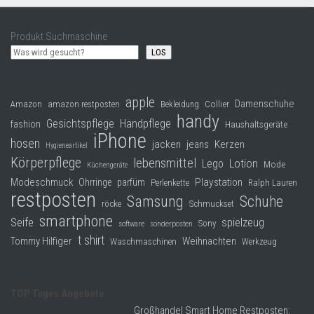
Produkt Suchmaschine
LOS
apple
Damenschuhe
Collier
Amazon
amazon restposten
Bekleidung
handy
Gesichtspflege
Handpflege
fashion
Haushaltsgeräte
iPhone
hosen
jacken
jeans
Kerzen
Hygieneartikel
Körperpflege
lebensmittel
Lego
Lotion
Mode
Küchengeräte
Modeschmuck
Playstation
Ohrringe
parfüm
Perlenkette
Ralph Lauren
restposten
Samsung
Schuhe
röcke
Schmuckset
smartphone
Seife
spielzeug
Sony
software
sonderposten
t shirt
Tommy Hilfiger
Weihnachten
Waschmaschinen
Werkzeug
TOP Tages Angebote
Großhandel Smart Home Restposten: