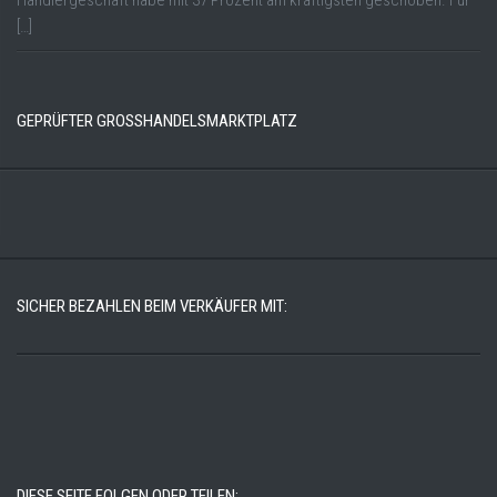
Händlergeschäft habe mit 37 Prozent am kräftigsten geschoben. Für
[…]
GEPRÜFTER GROSSHANDELSMARKTPLATZ
SICHER BEZAHLEN BEIM VERKÄUFER MIT:
DIESE SEITE FOLGEN ODER TEILEN: