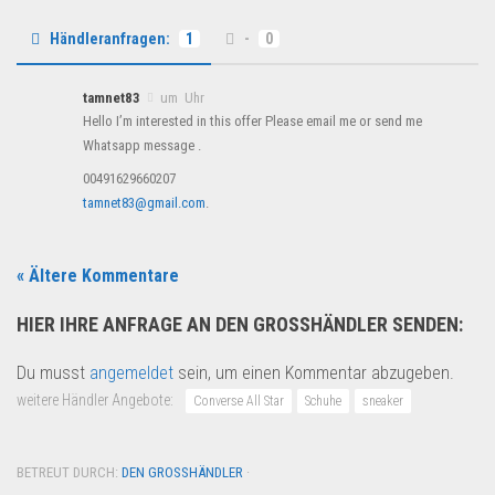
Händleranfragen:
1
-
0
tamnet83
um Uhr
Hello I’m interested in this offer Please email me or send me
Whatsapp message .
00491629660207
tamnet83@gmail.com
.
« Ältere Kommentare
HIER IHRE ANFRAGE AN DEN GROSSHÄNDLER SENDEN:
Du musst
angemeldet
sein, um einen Kommentar abzugeben.
weitere Händler Angebote:
Converse All Star
Schuhe
sneaker
BETREUT DURCH:
DEN GROSSHÄNDLER
·