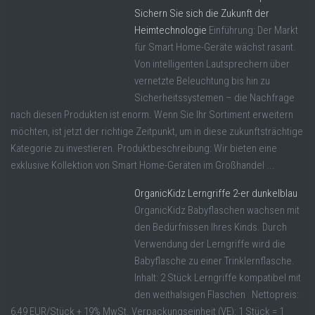
Sichern Sie sich die Zukunft der
Heimtechnologie
Einführung: Der Markt
für Smart Home-Geräte wächst rasant.
Von intelligenten Lautsprechern über
vernetzte Beleuchtung bis hin zu
Sicherheitssystemen – die Nachfrage
nach diesen Produkten ist enorm. Wenn Sie Ihr Sortiment erweitern
möchten, ist jetzt der richtige Zeitpunkt, um in diese zukunftsträchtige
Kategorie zu investieren. Produktbeschreibung: Wir bieten eine
exklusive Kollektion von Smart Home-Geräten im Großhandel ...
OrganicKidz Lerngriffe 2-er dunkelblau
OrganicKidz Babyflaschen wachsen mit
den Bedürfnissen Ihres Kinds. Durch
Verwendung der Lerngriffe wird die
Babyflasche zu einer Trinklernflasche.
Inhalt: 2 Stück Lerngriffe kompatibel mit
den weithalsigen Flaschen Nettopreis:
6,49 EUR/Stück + 19% MwSt. Verpackungseinheit (VE): 1 Stück = 1