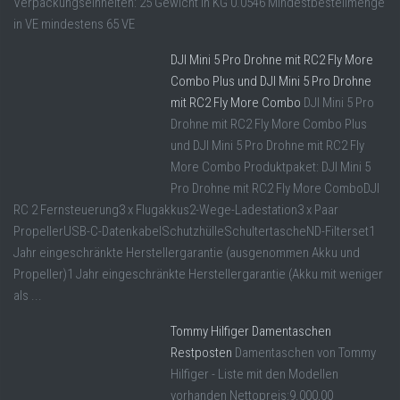
Verpackungseinheiten: 25 Gewicht in KG 0.0546 Mindestbestellmenge
in VE mindestens 65 VE
DJI Mini 5 Pro Drohne mit RC2 Fly More
Combo Plus und DJI Mini 5 Pro Drohne
mit RC2 Fly More Combo
DJI Mini 5 Pro
Drohne mit RC2 Fly More Combo Plus
und DJI Mini 5 Pro Drohne mit RC2 Fly
More Combo Produktpaket: DJI Mini 5
Pro Drohne mit RC2 Fly More ComboDJI
RC 2 Fernsteuerung3 x Flugakkus2-Wege-Ladestation3 x Paar
PropellerUSB-C-DatenkabelSchutzhülleSchultertascheND-Filterset1
Jahr eingeschränkte Herstellergarantie (ausgenommen Akku und
Propeller)1 Jahr eingeschränkte Herstellergarantie (Akku mit weniger
als ...
Tommy Hilfiger Damentaschen
Restposten
Damentaschen von Tommy
Hilfiger - Liste mit den Modellen
vorhanden Nettopreis:9.000,00