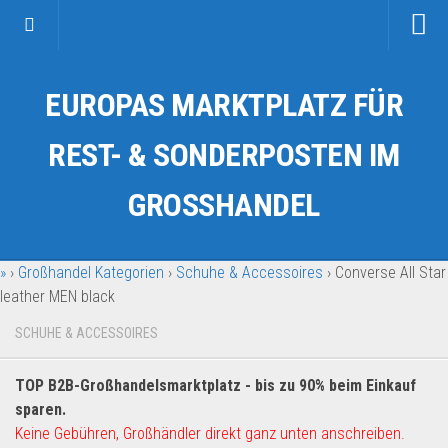
Startseite
EUROPAS MARKTPLATZ FÜR
Kategorien
Auto & Motorrad
REST- & SONDERPOSTEN IM
Drogerie & Tierbedarf
GROSSHANDEL
Fahrzeuge & Transport
Fashion & Mode
»
›
Großhandel Kategorien
›
Schuhe & Accessoires
›
Converse All Star
Garten & Werkzeug
leather MEN black
Geschäft, Büro & Schreibwaren
SCHUHE & ACCESSOIRES
Geschenkartikel
Haushaltswaren
TOP B2B-Großhandelsmarktplatz - bis zu 90% beim Einkauf
Handy und Smartphone
sparen.
Keine Gebühren, Großhändler direkt ganz unten anschreiben.
Kosmetik & Pflege