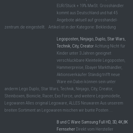
EUR/Stück + 19% MwSt. Grosshändler
kommt aus Deutschland und hat 45
Angebote aktuell auf grosshandel-
zentrum.de eingestellt. Artikel ist in der Kategorie: Bekleidung
Legoposten, Ninjago, Duplo, Star Wars,
Technik, City, Creator
Achtung Nicht für
Kinder unter 3 Jahren geeignet
verschluckbare Kleinteile Legoposten,
Hammerpreise, Ebayer Markthändler,
Aktionsverkäufer Ständig trifft neue
Ware ein Dabei können sein unter
anderm Lego Duplo, Star Wars, Technik, Ninjago, City, Creator,
Steinboxen, Bionicle, Racer, Exo Force, und weitere Legomodelle,
Legowaren Alles original Legoware, ALLES Neuwaren Aus unserem
breiten Sortiment an Legowaren mischen wir bunte Posten ...
B und C Ware Samsung Full HD, 3D, 4K,8K
Fernseher
Direkt vom Hersteller