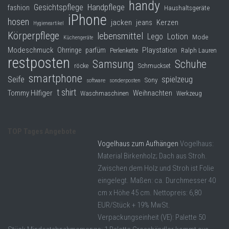
handy
Gesichtspflege
Handpflege
fashion
Haushaltsgeräte
iPhone
hosen
jacken
jeans
Kerzen
Hygieneartikel
Körperpflege
lebensmittel
Lego
Lotion
Mode
Küchengeräte
Modeschmuck
Playstation
Ohrringe
parfüm
Perlenkette
Ralph Lauren
restposten
Samsung
Schuhe
röcke
Schmuckset
smartphone
Seife
spielzeug
Sony
software
sonderposten
t shirt
Tommy Hilfiger
Weihnachten
Waschmaschinen
Werkzeug
TOP Tages Angebote
Vogelhaus zum Aufhängen
Vogelhaus:
Material Birkenholz; Dach aus Stroh.
Zwischen dem Holz und Stroh ist Folie
eingelegt. Maßen: ca. Durchmesser 40
cm x Höhe 45 cm. Nettopreis: 6,80
EUR/Stück + 19% MwSt.
Verpackungseinheit (VE): Palette 50