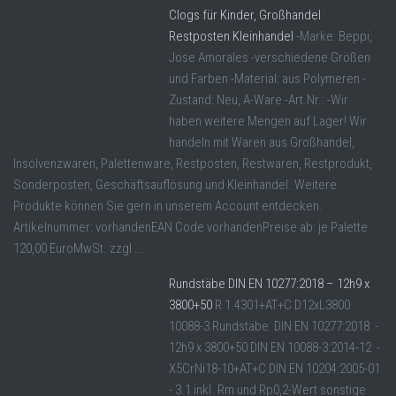
Clogs für Kinder, Großhandel
Restposten Kleinhandel
-Marke: Beppi,
Jose Amorales -verschiedene Größen
und Farben -Material: aus Polymeren -
Zustand: Neu, A-Ware -Art.Nr.: -Wir
haben weitere Mengen auf Lager! Wir
handeln mit Waren aus Großhandel,
Insolvenzwaren, Palettenware, Restposten, Restwaren, Restprodukt,
Sonderposten, Geschäftsauflösung und Kleinhandel. Weitere
Produkte können Sie gern in unserem Account entdecken.
Artikelnummer: vorhandenEAN Code vorhandenPreise ab: je Palette
120,00 EuroMwSt. zzgl ...
Rundstäbe DIN EN 10277:2018 – 12h9 x
3800+50
R 1.4301+AT+C D12xL3800
10088-3 Rundstäbe DIN EN 10277:2018 -
12h9 x 3800+50 DIN EN 10088-3:2014-12 -
X5CrNi18-10+AT+C DIN EN 10204:2005-01
- 3.1 inkl. Rm und Rp0,2-Wert sonstige