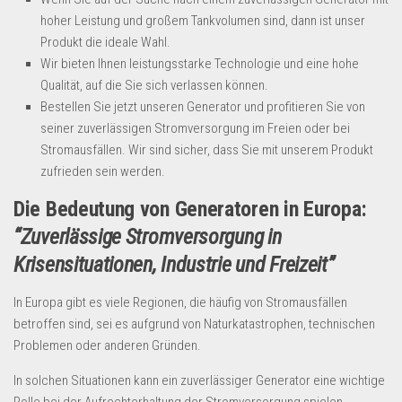
Dropshipping-Produkte
hoher Leistung und großem Tankvolumen sind, dann ist unser
B2B Produkte
Produkt die ideale Wahl.
Wir bieten Ihnen leistungsstarke Technologie und eine hohe
Grosshandel
Qualität, auf die Sie sich verlassen können.
Amazon
Bestellen Sie jetzt unseren Generator und profitieren Sie von
Aldi
seiner zuverlässigen Stromversorgung im Freien oder bei
Stromausfällen. Wir sind sicher, dass Sie mit unserem Produkt
Lidl
zufrieden sein werden.
Kostenlos verkaufen
Die Bedeutung von Generatoren in Europa:
Anmelden
“Zuverlässige Stromversorgung in
Krisensituationen, Industrie und Freizeit”
Kostenlos Registrieren
Newsletter
In Europa gibt es viele Regionen, die häufig von Stromausfällen
betroffen sind, sei es aufgrund von Naturkatastrophen, technischen
Problemen oder anderen Gründen.
In solchen Situationen kann ein zuverlässiger Generator eine wichtige