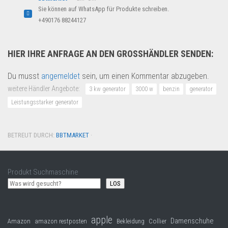
Sie können auf WhatsApp für Produkte schreiben.
+490176 88244127
HIER IHRE ANFRAGE AN DEN GROSSHÄNDLER SENDEN:
Du musst
angemeldet
sein, um einen Kommentar abzugeben.
weitere Händler Angebote:
3 kw generator
3000 w
benzin
generator
Leistungsstarker generator
BETREUT DURCH:
BBTMARKET
·
Produkt Suchmaschine
LOS
apple
Damenschuhe
Collier
Amazon
amazon restposten
Bekleidung