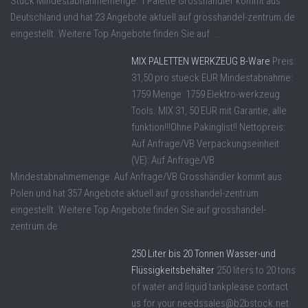
Stück Mindestabnahmemenge: 1 Palette Grosshändler kommt aus
Deutschland und hat 23 Angebote aktuell auf grosshandel-zentrum.de
eingestellt. Weitere Top Angebote finden Sie auf ...
MIX PALETTEN WERKZEUG B-Ware
Preis:
31,50 pro stueck EUR Mindestabnahme:
1759 Menge: 1759 Elektro-werkzeug
Tools. MIX 31, 50 EUR mit Garantie, alle
funktion!!!Ohne Pakinglist!! Nettopreis:
Auf Anfrage/VB Verpackungseinheit
(VE): Auf Anfrage/VB
Mindestabnahmemenge: Auf Anfrage/VB Grosshändler kommt aus
Polen und hat 357 Angebote aktuell auf grosshandel-zentrum
eingestellt. Weitere Top Angebote finden Sie auf grosshandel-
zentrum.de
250 Liter bis 20 Tonnen Wasser-und
Flüssigkeitsbehälter
250 liters to 20 tons
of water and liquid tankplease contact
us for your needssales@b2bstock.net