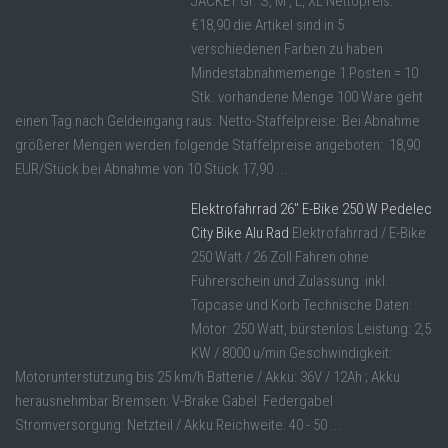
JACKET Gr. S, M , L, XL Nettopreis:
€18,90 die Artikel sind in 5
verschiedenen Farben zu haben
Mindestabnahmemenge 1 Posten = 10
Stk. vorhandene Menge 100 Ware geht
einen Tag nach Geldeingang raus. Netto-Staffelpreise: Bei Abnahme
größerer Mengen werden folgende Staffelpreise angeboten: 18,90
EUR/Stück bei Abnahme von 10 Stück 17,90 ...
Elektrofahrrad 26″ E-Bike 250 W Pedelec
City Bike Alu Rad
Elektrofahrrad / E-Bike
250 Watt / 26 Zoll Fahren ohne
Führerschein und Zulassung inkl.
Topcase und Korb Technische Daten:
Motor: 250 Watt, bürstenlos Leistung: 2,5
KW / 8000 u/min Geschwindigkeit:
Motorunterstützung bis 25 km/h Batterie / Akku: 36V / 12Ah ; Akku
herausnehmbar Bremsen: V-Brake Gabel: Federgabel
Stromversorgung: Netzteil / Akku Reichweite: 40 - 50 ...