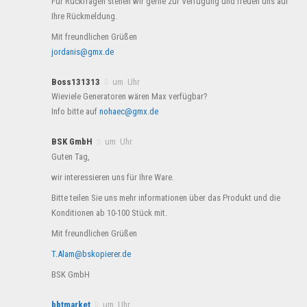
Für Rückfragen stehen wir gerne zur Verfügung und freuen uns auf
Ihre Rückmeldung.
Mit freundlichen Grüßen
jordanis@gmx.de
Boss131313
um Uhr
Wieviele Generatoren wären Max verfügbar?
Info bitte auf
nohaec@gmx.de
BSK GmbH
um Uhr
Guten Tag,
wir interessieren uns für Ihre Ware.
Bitte teilen Sie uns mehr informationen über das Produkt und die
Konditionen ab 10-100 Stück mit.
Mit freundlichen Grüßen
T.Alam@bskopierer.de
BSK GmbH
bbtmarket
um Uhr