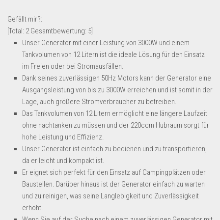
Lebensmittel & Getränke
Gefällt mir?:
Multimedia & Elektro
[Total:
2
Gesamtbewertung:
5
]
Unser Generator mit einer Leistung von 3000W und einem
Münzen
Tankvolumen von 12 Litern ist die ideale Lösung für den Einsatz
Spielzeug & Games
im Freien oder bei Stromausfällen.
Schuhe & Accessoires
Dank seines zuverlässigen 50Hz Motors kann der Generator eine
Ausgangsleistung von bis zu 3000W erreichen und ist somit in der
Sport & Freizeit
Lage, auch größere Stromverbraucher zu betreiben.
Uhren & Schmuck
Das Tankvolumen von 12 Litern ermöglicht eine längere Laufzeit
ohne nachtanken zu müssen und der 220ccm Hubraum sorgt für
Wohnen & Einrichten
hohe Leistung und Effizienz.
Restposten-Angebote
Unser Generator ist einfach zu bedienen und zu transportieren,
Restposten für Privatpersonen
da er leicht und kompakt ist.
Er eignet sich perfekt für den Einsatz auf Campingplätzen oder
eBay Restposten kaufen
Baustellen. Darüber hinaus ist der Generator einfach zu warten
Sonderposten-Angebote
und zu reinigen, was seine Langlebigkeit und Zuverlässigkeit
Saison & Eventprodkte
erhöht.
Wenn Sie auf der Suche nach einem zuverlässigen Generator mit