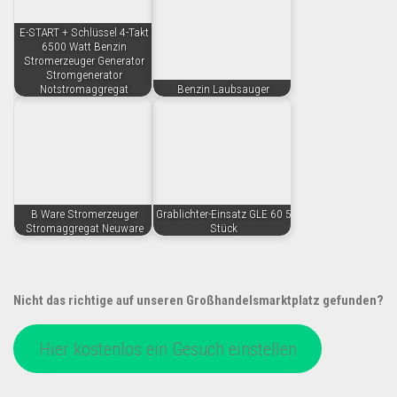
E-START + Schlüssel 4-Takt
6500 Watt Benzin
Stromerzeuger Generator
Stromgenerator
Notstromaggregat
Benzin Laubsauger
B Ware Stromerzeuger
Grablichter-Einsatz GLE 60 5
Stromaggregat Neuware
Stück
Nicht das richtige auf unseren Großhandelsmarktplatz gefunden?
Hier kostenlos ein Gesuch einstellen