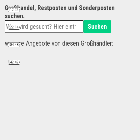
Großhandel, Restposten und Sonderposten
112.22k
suchen.
Suchen
522.14k
weitere Angebote von diesen Großhändler:
184.48k
342.42k