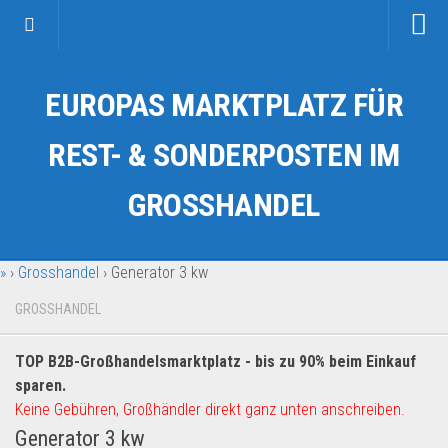
Startseite
EUROPAS MARKTPLATZ FÜR
Kategorien
Auto & Motorrad
REST- & SONDERPOSTEN IM
Drogerie & Tierbedarf
GROSSHANDEL
Fahrzeuge & Transport
Fashion & Mode
»
›
Grosshandel
›
Generator 3 kw
Garten & Werkzeug
Geschäft, Büro & Schreibwaren
GROSSHANDEL
Geschenkartikel
TOP B2B-Großhandelsmarktplatz - bis zu 90% beim Einkauf
Haushaltswaren
sparen.
Handy und Smartphone
Keine Gebühren, Großhändler direkt ganz unten anschreiben.
Generator 3 kw
Kosmetik & Pflege