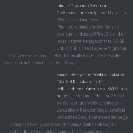
Iphone 14 pro max 256gb zu
Großhandelspreisen
Iphone 14 pro max
256gb Es sind nagelneue
iPhonesGroßhandelpreise.Sie sind
versiegelt und nie geöffnet,Sie sind für
jedes Netzwerk freigeschaltet.512 GB
UND 128 GB sind ab Lager verfügbarFür
alle Netzwerke freigeschaltetWir haben alle Farben, die Sie wollen
Kontaktieren Sie uns für Ihre Bestellung.
amazon-Restposten Weihnachtskarten
10er-Set Klappkarten + 10
selbstklebende Kuverts – je 350 Sets in
beige
Zum Verkauf stehen ca. 350 Sets
an hochwertigen Weihnachtskarten,
wahlweise in Rot oder Beige, jeweils in
verpackten Sets. 1 Set in rot oder beige
= 10 Klappkarten + 10 passende Umschläge (selbstklebend) + 2
ausschneidbare Geschenkeanhänger.Die Sets sind in einer