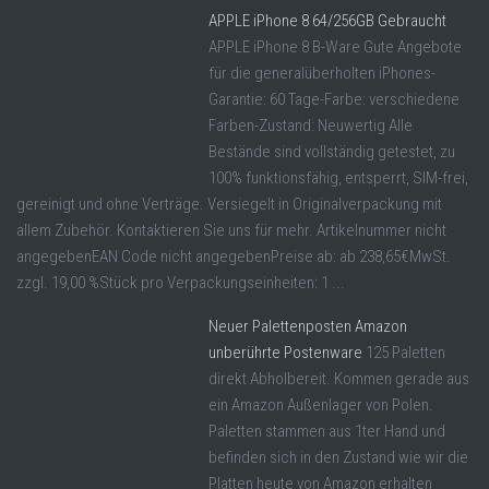
APPLE iPhone 8 64/256GB Gebraucht
APPLE iPhone 8 B-Ware Gute Angebote
für die generalüberholten iPhones-
Garantie: 60 Tage-Farbe: verschiedene
Farben-Zustand: Neuwertig Alle
Bestände sind vollständig getestet, zu
100% funktionsfähig, entsperrt, SIM-frei,
gereinigt und ohne Verträge. Versiegelt in Originalverpackung mit
allem Zubehör. Kontaktieren Sie uns für mehr. Artikelnummer nicht
angegebenEAN Code nicht angegebenPreise ab: ab 238,65€MwSt.
zzgl. 19,00 %Stück pro Verpackungseinheiten: 1 ...
Neuer Palettenposten Amazon
unberührte Postenware
125 Paletten
direkt Abholbereit. Kommen gerade aus
ein Amazon Außenlager von Polen.
Paletten stammen aus 1ter Hand und
befinden sich in den Zustand wie wir die
Platten heute von Amazon erhalten