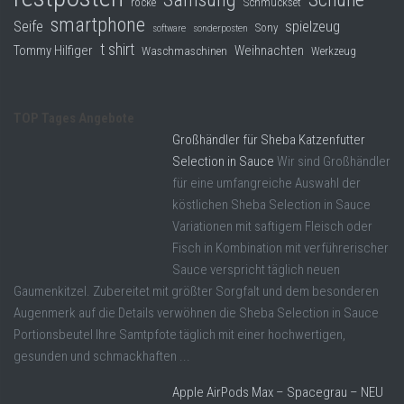
röcke
Schmuckset
smartphone
Seife
spielzeug
Sony
software
sonderposten
t shirt
Tommy Hilfiger
Weihnachten
Waschmaschinen
Werkzeug
TOP Tages Angebote
Großhändler für Sheba Katzenfutter
Selection in Sauce
Wir sind Großhändler
für eine umfangreiche Auswahl der
köstlichen Sheba Selection in Sauce
Variationen mit saftigem Fleisch oder
Fisch in Kombination mit verführerischer
Sauce verspricht täglich neuen
Gaumenkitzel. Zubereitet mit größter Sorgfalt und dem besonderen
Augenmerk auf die Details verwöhnen die Sheba Selection in Sauce
Portionsbeutel Ihre Samtpfote täglich mit einer hochwertigen,
gesunden und schmackhaften ...
Apple AirPods Max – Spacegrau – NEU