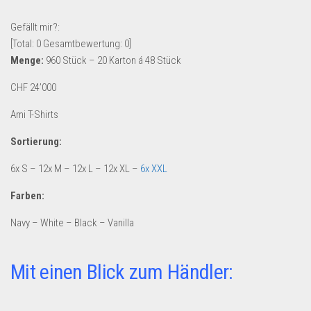
Lebensmittel & Getränke
Gefällt mir?:
Multimedia & Elektro
[Total:
0
Gesamtbewertung:
0
]
Menge:
960 Stück – 20 Karton á 48 Stück
Münzen
Spielzeug & Games
CHF 24’000
Schuhe & Accessoires
Ami T-Shirts
Sport & Freizeit
Sortierung:
Uhren & Schmuck
6x S – 12x M – 12x L – 12x XL –
6x XXL
Wohnen & Einrichten
Farben:
Restposten-Angebote
Navy – White – Black – Vanilla
Restposten für Privatpersonen
eBay Restposten kaufen
Mit einen Blick zum Händler:
Sonderposten-Angebote
Saison & Eventprodkte