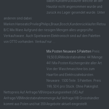
dabei Kundenrückläufer welche an der
Haustür nicht angenommen wurde und
zurück ins Lager gesendet wurde. Unter
anderen sind dabei:
Marken:HanseaticPrivilegPhilips,Braun,Bosch,Kundenrückläufer/Retoure
B/C Mix Ware Aufgrund der riesigen Mengen alles ungeprüfte
Verkaufsware. Auch Spielwaren Elektronisch sind auf den Paletten
von OTTO vorhanden. Verkauf nur ...
Mix Posten Neuware 5 Paletten
Preis:
19,50 EURMindestabnahme: 441Menge:
441 Mix-Posten Küchengeräte aller Art.
Von der Waschmaschine bis zum
Haarfön und Elektrozahnbürsten.
Neuware. 1500 Teile. 5 Paletten. Preis
199, 50 € pro Stück. Ohne Pakinglist.
Nettopreis:Auf Anfrage/VBVerpackungseinheit (VE):Auf
Anfrage/VBMindestabnahmemenge:Auf Anfrage/VB Grosshändler
kommt aus Polen und hat 359 Angebote aktuell eingestellt.