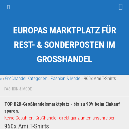
Startseite
EUROPAS MARKTPLATZ FÜR
Kategorien
Auto & Motorrad
REST- & SONDERPOSTEN IM
Drogerie & Tierbedarf
GROSSHANDEL
Fahrzeuge & Transport
Fashion & Mode
»
›
Großhandel Kategorien
›
Fashion & Mode
›
960x Ami T-Shirts
Garten & Werkzeug
Geschäft, Büro & Schreibwaren
FASHION & MODE
Geschenkartikel
TOP B2B-Großhandelsmarktplatz - bis zu 90% beim Einkauf
Haushaltswaren
sparen.
Handy und Smartphone
Keine Gebühren, Großhändler direkt ganz unten anschreiben.
960x Ami T-Shirts
Kosmetik & Pflege