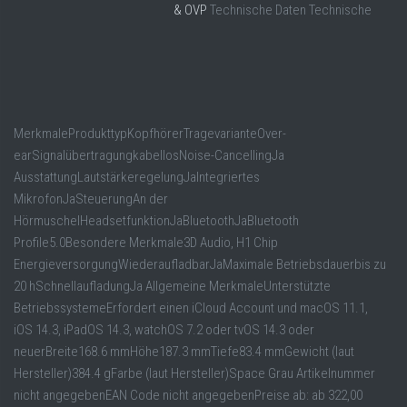
& OVP
Technische Daten Technische
MerkmaleProdukttypKopfhörerTragevarianteOver-
earSignalübertragungkabellosNoise-CancellingJa
AusstattungLautstärkeregelungJaIntegriertes
MikrofonJaSteuerungAn der
HörmuschelHeadsetfunktionJaBluetoothJaBluetooth
Profile5.0Besondere Merkmale3D Audio, H1 Chip
EnergieversorgungWiederaufladbarJaMaximale Betriebsdauerbis zu
20 hSchnellaufladungJa Allgemeine MerkmaleUnterstützte
BetriebssystemeErfordert einen iCloud Account und macOS 11.1,
iOS 14.3, iPadOS 14.3, watchOS 7.2 oder tvOS 14.3 oder
neuerBreite168.6 mmHöhe187.3 mmTiefe83.4 mmGewicht (laut
Hersteller)384.4 gFarbe (laut Hersteller)Space Grau Artikelnummer
nicht angegebenEAN Code nicht angegebenPreise ab: ab 322,00