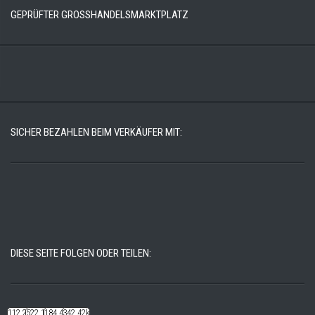
GEPRÜFTER GROSSHANDELSMARKTPLATZ
SICHER BEZAHLEN BEIM VERKÄUFER MIT:
DIESE SEITE FOLGEN ODER TEILEN:
112.22k
522.14k
184.48k
342.42k