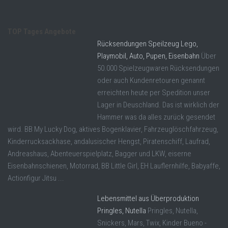
TOP Tages Angebote
Rücksendungen Speilzeug Lego,
Playmobil, Auto, Pupen, Eisenbahn
Über
50.000 Spielzeugwaren Rücksendungen
oder auch Kundenretouren genannt
erreichten heute per Spedition unser
Lager in Deuschland. Das ist wirklich der
Hammer was da alles zurück gesendet
wird. BB My Lucky Dog, aktives Bogenklavier, Fahrzeuglöschfahrzeug,
Kinderrucksackhase, andalusischer Hengst, Piratenschiff, Laufrad,
Andreashaus, Abenteuerspielplatz, Bagger und LKW, eiserne
Eisenbahnschienen, Motorrad, BB Little Girl, EH Lauflernhilfe, Babyaffe,
Actionfigur Jitsu ...
Lebensmittel aus Überproduktion
Pringles, Nutella
Pringles, Nutella,
Snickers, Mars, Twix, Kinder Bueno -