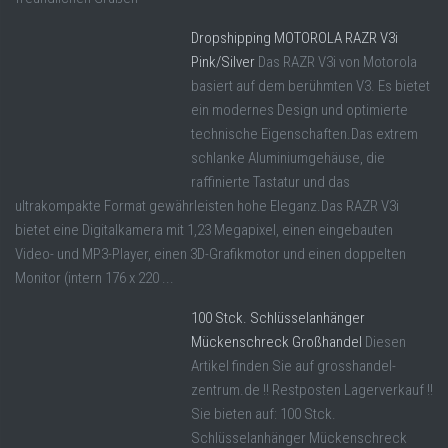
Dropshipping MOTOROLA RAZR V3i
Pink/Silver
Das RAZR V3i von Motorola
basiert auf dem berühmten V3. Es bietet
ein modernes Design und optimierte
technische Eigenschaften.Das extrem
schlanke Aluminiumgehäuse, die
raffinierte Tastatur und das
ultrakompakte Format gewährleisten hohe Eleganz.Das RAZR V3i
bietet eine Digitalkamera mit 1,23 Megapixel, einen eingebauten
Video- und MP3-Player, einen 3D-Grafikmotor und einen doppelten
Monitor (intern 176 x 220 ...
100 Stck. Schlüsselanhänger
Mückenschreck Großhandel
Diesen
Artikel finden Sie auf grosshandel-
zentrum.de !! Restposten Lagerverkauf !!
Sie bieten auf: 100 Stck.
Schlüsselanhänger Mückenschreck