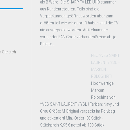
als B Ware. Die SHARP TV LED UHD stammen
aus Kundenretouren. Teils sind die
Verpackungen geöffnet worden aber zum
größten teil wie wir geprüft haben sind die TV
nie ausgepackt worden. Artikelnummer:
vorhandenEAN Code vorhandenPreise ab: je
Palette ...
 Sie sich
NEU YVES SAINT
LAURENT / YSL –
MARKEN
POLOSHIRT!
Hochwertige
Marken
Poloshirts von
YVES SAINT LAURENT / YSL ! Farben: Navy und
Grau Größe: M Original verpackt im Polybag
und etikettiert! Min.-Order: 30 Stück -
Stückpreis 9,95 € netto! Ab 100 Stück -