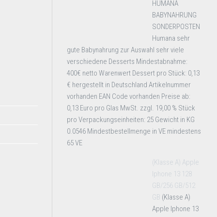
HUMANA
BABYNAHRUNG
SONDERPOSTEN
Humana sehr
gute Babynahrung zur Auswahl sehr viele
verschiedene Desserts Mindestabnahme:
400€ netto Warenwert Dessert pro Stück: 0,13
€ hergestellt in Deutschland Artikelnummer
vorhanden EAN Code vorhanden Preise ab:
0,13 Euro pro Glas MwSt. zzgl. 19,00 % Stück
pro Verpackungseinheiten: 25 Gewicht in KG
0.0546 Mindestbestellmenge in VE mindestens
65 VE
(Klasse A) Apple
Iphone 13 128
GB/256 GB/512
GB
(Klasse A)
Apple Iphone 13