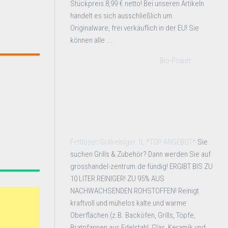
Stückpreis 8,99 € netto! Bei unseren Artikeln
handelt es sich ausschließlich um
Originalware, frei verkäuflich in der EU! Sie
können alle ...
Bio-Power
Fettlöser/Grillreiniger 1L *TOP ANGEBOT*
Sie
suchen Grills & Zubehör? Dann werden Sie auf
grosshandel-zentrum.de fündig! ERGIBT BIS ZU
10 LITER REINIGER! ZU 95% AUS
NACHWACHSENDEN ROHSTOFFEN! Reinigt
kraftvoll und mühelos kalte und warme
Oberflächen (z.B. Backöfen, Grills, Töpfe,
Bratpfannen aus Edelstahl, Glas, Keramik und