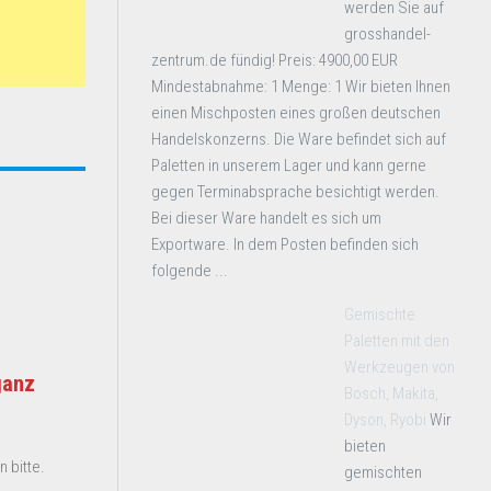
werden Sie auf
grosshandel-
zentrum.de fündig! Preis: 4900,00 EUR
Mindestabnahme: 1 Menge: 1 Wir bieten Ihnen
einen Mischposten eines großen deutschen
Handelskonzerns. Die Ware befindet sich auf
Paletten in unserem Lager und kann gerne
gegen Terminabsprache besichtigt werden.
Bei dieser Ware handelt es sich um
Exportware. In dem Posten befinden sich
folgende ...
Gemischte
Paletten mit den
Werkzeugen von
ganz
Bosch, Makita,
Dyson, Ryobi
Wir
bieten
 bitte.
gemischten