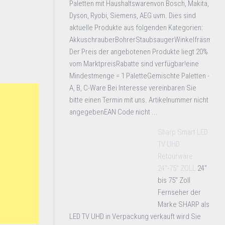
Paletten mit Haushaltswarenvon Bosch, Makita,
Dyson, Ryobi, Siemens, AEG uvm. Dies sind
aktuelle Produkte aus folgenden Kategorien:
AkkuschrauberBohrerStaubsaugerWinkelfräsmasc
Der Preis der angebotenen Produkte liegt 20%
vom MarktpreisRabatte sind verfügbar!eine
Mindestmenge = 1 PaletteGemischte Paletten -
A, B, C-Ware Bei Interesse vereinbaren Sie
bitte einen Termin mit uns. Artikelnummer nicht
angegebenEAN Code nicht ...
Sharp Smart LED
TV UHD
Retourware
24“-75“ ZOLL
24"
bis 75" Zoll
Fernseher der
Marke SHARP als
LED TV UHD in Verpackung verkauft wird Sie