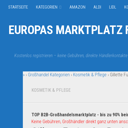
STARTSEITE
KATEGORIEN
AMAZON
ALDI
LIDL
K
EUROPAS MARKTPLATZ F
Kostenlos registrieren – keine Gebühren, direkte Händlerkontakte
»
›
Großhandel Kategorien
›
Kosmetik & Pflege
›
Gillette F
KOSMETIK & PFLEGE
TOP B2B-Großhandelsmarktplatz - bis zu 90% bei
Keine Gebühren, Großhändler direkt ganz unten ansc