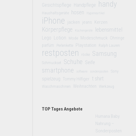
handy
Gesichtspflege
Handpflege
hosen
Haushaltsgeräte
Hygieneartikel
iPhone
jacken
jeans
Kerzen
Körperpflege
lebensmittel
Küchengeräte
Lego
Lotion
Modeschmuck
Mode
Ohrringe
Playstation
parfüm
Perlenkette
Ralph Lauren
restposten
Samsung
röcke
Schuhe
Seife
Schmuckset
smartphone
Sony
software
sonderposten
t shirt
spielzeug
Tommy Hilfiger
Weihnachten
Waschmaschinen
Werkzeug
TOP Tages Angebote
Humana Baby
Nahrung –
Sonderposten