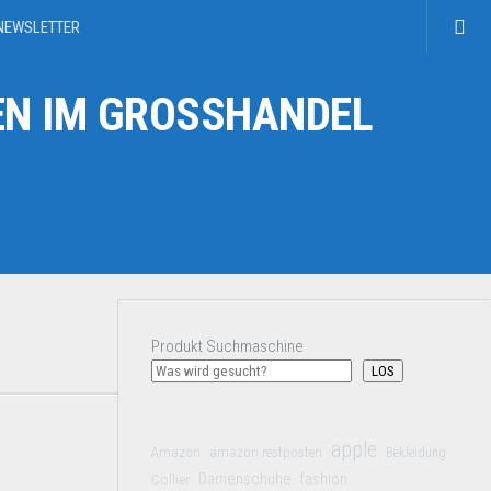
NEWSLETTER
N IM GROSSHANDEL
Produkt Suchmaschine
LOS
apple
Amazon
amazon restposten
Bekleidung
Damenschuhe
Collier
fashion