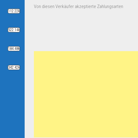
Von diesen Verkäufer akzeptierte Zahlungsarten
112.22k
522.14k
184.48k
342.42k