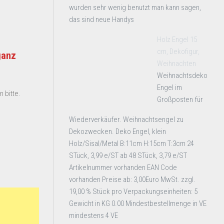
wurden sehr wenig benutzt man kann sagen,
das sind neue Handys
Holz Engel 15
cm, Dekofigur,
ganz
Weihnachten
Weihnachtsdeko
Engel im
 bitte.
Großposten für
Wiederverkäufer. Weihnachtsengel zu
Dekozwecken. Deko Engel, klein
Holz/Sisal/Metal B:11cm H:15cm T:3cm 24
STück, 3,99 e/ST ab 48 STück, 3,79 e/ST
Artikelnummer vorhanden EAN Code
vorhanden Preise ab: 3,00Euro MwSt. zzgl.
19,00 % Stück pro Verpackungseinheiten: 5
Gewicht in KG 0.00 Mindestbestellmenge in VE
mindestens 4 VE