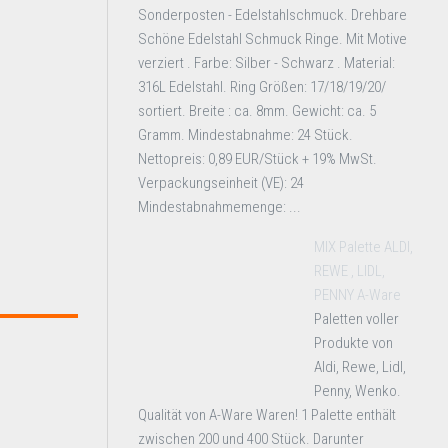
Sonderposten - Edelstahlschmuck. Drehbare
Schöne Edelstahl Schmuck Ringe. Mit Motive
verziert . Farbe: Silber - Schwarz . Material:
316L Edelstahl. Ring Größen: 17/18/19/20/
sortiert. Breite : ca. 8mm. Gewicht: ca. 5
Gramm. Mindestabnahme: 24 Stück.
Nettopreis: 0,89 EUR/Stück + 19% MwSt.
Verpackungseinheit (VE): 24
Mindestabnahmemenge: ...
MIX Palette ALDI,
REWE , LIDL,
PENNY A-Ware
Paletten voller
Produkte von
Aldi, Rewe, Lidl,
Penny, Wenko.
Qualität von A-Ware Waren! 1 Palette enthält
zwischen 200 und 400 Stück. Darunter