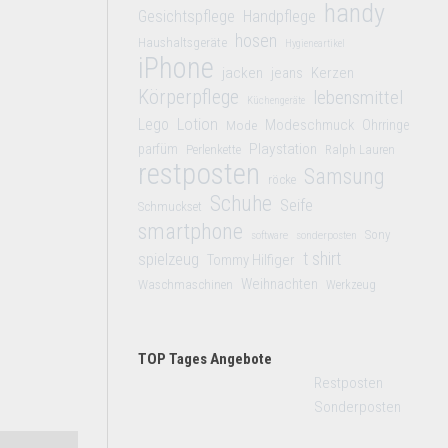
handy
Gesichtspflege
Handpflege
hosen
Haushaltsgeräte
Hygieneartikel
iPhone
jacken
jeans
Kerzen
Körperpflege
lebensmittel
Küchengeräte
Lego
Lotion
Modeschmuck
Mode
Ohrringe
Playstation
parfüm
Perlenkette
Ralph Lauren
restposten
Samsung
röcke
Schuhe
Seife
Schmuckset
smartphone
Sony
software
sonderposten
t shirt
spielzeug
Tommy Hilfiger
Weihnachten
Waschmaschinen
Werkzeug
TOP Tages Angebote
Restposten
Sonderposten