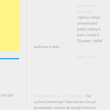
lighting lamps
Wholesale
Lighting / lamps
unmanifested
pallets,selling in
bulks ! Grade B
33 pallets - 6600€
well know brands
Ringe – Ring –
 Sie sich
Edelstahlschmuck – Sonderposten
Sie
suchen Damenringe? Dann werden Sie auf
grosshandel-zentrum.de fündig! Schmuck