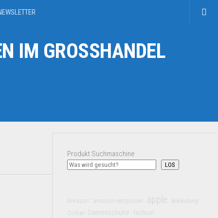
NEWSLETTER
N IM GROSSHANDEL
Produkt Suchmaschine
LOS
apple
Amazon
amazon restposten
Bekleidung
Damenschuhe
Collier
fashion