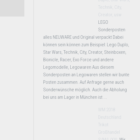
Technik, City,
Creator, usw
LEGO
Sonderposten
alles NEUWARE und Original verpackt Dabei
können sein können zum Beispiel: Lego Duplo,
Star Wars, Technik, City, Creator, Steinboxen,
Bionicle, Racer, Exo Force und andere
Legomodelle, Legowaren Aus diesem
Sonderposten an Legowaren stellen wir bunte
Posten zusammen. Auf Anfrage gerne auch
Sonderwünsche möglich. Auch die Abholung
bei uns am Lager in München ist ...
WM 2018
Deutschland
Trikot
Großhandel
S/M/L/XXL
Wir