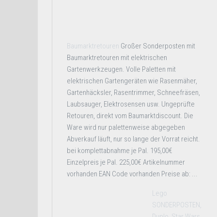
Baumarktretouren
Großer Sonderposten mit
Baumarktretouren mit elektrischen
Gartenwerkzeugen. Volle Paletten mit
elektrischen Gartengeräten wie Rasenmäher,
Gartenhäcksler, Rasentrimmer, Schneefräsen,
Laubsauger, Elektrosensen usw. Ungeprüfte
Retouren, direkt vom Baumarktdiscount. Die
Ware wird nur palettenweise abgegeben
Abverkauf läuft, nur so lange der Vorrat reicht.
bei komplettabnahme je Pal. 195,00€
Einzelpreis je Pal. 225,00€ Artikelnummer
vorhanden EAN Code vorhanden Preise ab: ...
Lego
SONDERPOSTEN,
Duplo, Star Wars,