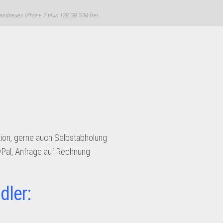
andneues iPhone 7 plus 128 GB SIM-frei.
ion, gerne auch Selbstabholung
yPal, Anfrage auf Rechnung
dler: