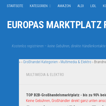
STARTSEITE
KATEGORIEN
AMAZON
ALDI
LIDL
K
EUROPAS MARKTPLATZ F
Kostenlos registrieren – keine Gebühren, direkte Händlerkontakte
»
›
Großhandel Kategorien
›
Multimedia & Elektro
›
Brandne
MULTIMEDIA & ELEKTRO
TOP B2B-Großhandelsmarktplatz - bis zu 90% bei
Keine Gebühren, Großhändler direkt ganz unten ansc