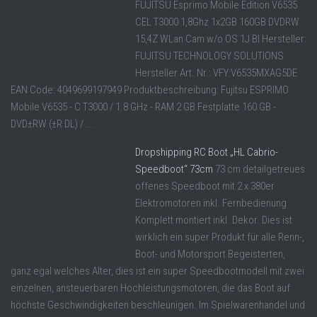
FUJITSU Esprimo Mobile Edition V6535
CEL T3000 1,8Ghz 1x2GB 160GB DVDRW
15,4Z WLan Cam w/o OS 1J BI Hersteller:
FUJITSU TECHNOLOGY SOLUTIONS
Hersteller Art. Nr.: VFY:V6535MXAG5DE
EAN Code: 4049699197949 Produktbeschreibung: Fujitsu ESPRIMO
Mobile V6535 - C T3000 / 1.8 GHz - RAM 2 GB Festplatte 160 GB -
DVD±RW (±R DL) / ...
Dropshipping RC Boot „HL Cabrio-
Speedboot“ 73cm
73 cm detailgetreues
offenes Speedboot mit 2 x 380er
Elektromotoren inkl. Fernbedienung
Komplett montiert inkl. Dekor. Dies ist
wirklich ein super Produkt für alle Renn-,
Boot- und Motorsport Begeisterten,
ganz egal welches Alter, dies ist ein super Speedbootmodell mit zwei
einzelnen, ansteuerbaren Hochleistungsmotoren, die das Boot auf
höchste Geschwindigkeiten beschleunigen. Im Spielwarenhandel und