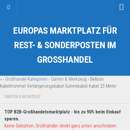
Startseite
EUROPAS MARKTPLATZ FÜR
Kategorien
Auto & Motorrad
REST- & SONDERPOSTEN IM
Drogerie & Tierbedarf
GROSSHANDEL
Fahrzeuge & Transport
Fashion & Mode
»
›
Großhandel Kategorien
›
Garten & Werkzeug
›
Bellson
Garten & Werkzeug
Kabeltrommel Verlängerungskabel Gummikabel Kabel 25 Meter
Geschäft, Büro & Schreibwaren
GARTEN & WERKZEUG
Geschenkartikel
Haushaltswaren
TOP B2B-Großhandelsmarktplatz - bis zu 90% beim Einkauf
Handy und Smartphone
sparen.
Keine Gebühren, Großhändler direkt ganz unten anschreiben.
Kosmetik & Pflege