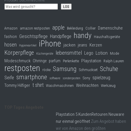
LOS
apple
Damenschuhe
Collier
Amazon
amazon restposten
Bekleidung
handy
Gesichtspflege
Handpflege
fashion
Haushaltsgeräte
iPhone
hosen
jacken
jeans
Kerzen
Hygieneartikel
Körperpflege
lebensmittel
Lego
Lotion
Mode
Küchengeräte
Modeschmuck
Playstation
Ohrringe
parfüm
Perlenkette
Ralph Lauren
restposten
Samsung
Schuhe
röcke
Schmuckset
smartphone
Seife
spielzeug
Sony
software
sonderposten
t shirt
Tommy Hilfiger
Weihnachten
Waschmaschinen
Werkzeug
TOP Tages Angebote
Playstation 5 KundenRetouren Neuware
nur einmal geöffnet
Zum Angebot haben
wir von Amazon den größten