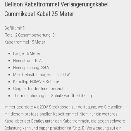
Bellson Kabeltrommel Verlängerungskabel
Lebensmittel & Getränke
Gummikabel Kabel 25 Meter
Multimedia & Elektro
Münzen
Gefällt mir?:
[Total:
2
Gesamtbewertung:
3
]
Spielzeug & Games
Kabeltrommel 15 Meter
Schuhe & Accessoires
Länge 15 Meter
Sport & Freizeit
Nennstrom: 16 A
Uhren & Schmuck
Nennspannung: 230V
Max. belastbar abgerollt: 2200 W
Wohnen & Einrichten
Kabeltyp: H05VV-F 3x1mm²
Restposten-Angebote
Geignet für den Innenbereich
Restposten für Privatpersonen
Thermosicherung für Schutz vor Überhitzung
eBay Restposten kaufen
Immer geerdete 4 x 230V Steckdosen zur Verfügung, wo Sie wollen
Sonderposten-Angebote
mit diesem professionellen Kabeltrommel! Nicht nur ein weiteres
Kabel aber der Bentley unter den Kabeltrommeln, die gegen schwere
Saison & Eventprodkte
Belastung kann und super praktisch ist für z. B. Verwendung auf ein