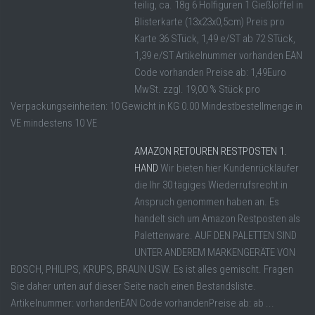
teilig, ca. 18g 6 Holfiguren 1 Gießlöffel in
Blisterkarte (13x23x0,5cm) Preis pro
Karte 36 STück, 1,49 e/ST ab 72 STück,
1,39 e/ST Artikelnummer vorhanden EAN
Code vorhanden Preise ab: 1,49Euro
MwSt. zzgl. 19,00 % Stück pro
Verpackungseinheiten: 10 Gewicht in KG 0.00 Mindestbestellmenge in
VE mindestens 10 VE
AMAZON RETOUREN RESTPOSTEN 1.
HAND
Wir bieten hier Kundenrückläufer
die Ihr 30 tägiges Wiederrufsrecht in
Anspruch genommen haben an. Es
handelt sich um Amazon Restposten als
Palettenware. AUF DEN PALETTEN SIND
UNTER ANDEREM MARKENGERÄTE VON
BOSCH, PHILIPS, KRUPS, BRAUN USW. Es ist alles gemischt. Fragen
Sie daher unten auf dieser Seite nach einen Bestandsliste.
Artikelnummer: vorhandenEAN Code vorhandenPreise ab: ab ...