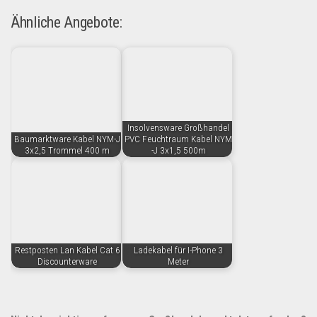
Ähnliche Angebote:
Insolvensware Großhandel
Baumarktware Kabel NYM-J
PVC Feuchtraum Kabel NYM
3x2,5 Trommel 400 m
-J 3x1,5 500m
Restposten Lan Kabel Cat 6
Ladekabel für I-Phone 3
Discounterware
Meter