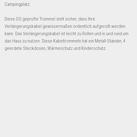
Dropshipping-Produkte
Campingplatz.
B2B Produkte
Diese GS geprüfte Trommel stelt sicher, dass Ihre
Grosshandel
Verlängerungskabel gewissermaßen ordentlich aufgerollt werden
Amazon
kann. Das Verlängerungskabel ist leicht zu Rollen und in und rund um
das Haus zu nutzen. Diese Kabeltrommeln hat ein Metall-Ständer, 4
Aldi
geerdete Steckdosen, Wärmeschutz und Kinderschutz.
Lidl
Kostenlos verkaufen
Anmelden
Kostenlos Registrieren
Newsletter