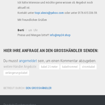
Ich hätte Interesse und möchte gerne wissen ob Angebot noch
aktuell ist.
Kontakt unter
tiopi.alexis@yahoo.com
oder unter 0176 615 336 59.
Mit freundlichen Grüßen
Berti
um Uhr
Preise und Mengen bitte!!!
info@mp24.shop
HIER IHRE ANFRAGE AN DEN GROSSHÄNDLER SENDEN:
Du musst
angemeldet
sein, um einen Kommentar abzugeben.
weitere Händler Angebote:
kabel 25 meter
kabeltrommel
stromkabel
verlängerungskabel
BETREUT DURCH:
DEN GROSSHÄNDLER
·
Produkt Suchmaschine