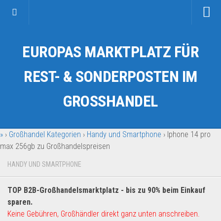
Startseite
EUROPAS MARKTPLATZ FÜR
Kategorien
Auto & Motorrad
REST- & SONDERPOSTEN IM
Drogerie & Tierbedarf
GROSSHANDEL
Fahrzeuge & Transport
Fashion & Mode
»
›
Großhandel Kategorien
›
Handy und Smartphone
›
Iphone 14 pro
Garten & Werkzeug
max 256gb zu Großhandelspreisen
Geschäft, Büro & Schreibwaren
HANDY UND SMARTPHONE
Geschenkartikel
Haushaltswaren
TOP B2B-Großhandelsmarktplatz - bis zu 90% beim Einkauf
Handy und Smartphone
sparen.
Keine Gebühren, Großhändler direkt ganz unten anschreiben.
Kosmetik & Pflege