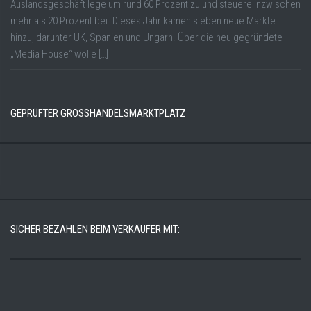
Auslandsgeschäft lege um rund 60 Prozent zu und steuere inzwischen
mehr als 20 Prozent bei. Dieses Jahr kämen sieben neue Märkte
hinzu, darunter UK, Spanien und Ungarn. Über die neu gegründete
„Media House“ wolle […]
GEPRÜFTER GROSSHANDELSMARKTPLATZ
SICHER BEZAHLEN BEIM VERKÄUFER MIT: