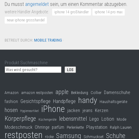
Du musst
angemeldet
sein, um einen Kommentar abzugeben.
weitere Händler Angebote:
iphone 14 großhändler
iphone 14 pro max
neue iphone grosshandel
BETREUT DURCH:
MOBILE TRADING
·
Produkt Suchmaschine
LOS
apple
Damenschuhe
Collier
Amazon
amazon restposten
Bekleidung
handy
Gesichtspflege
Handpflege
fashion
Haushaltsgeräte
iPhone
hosen
jacken
jeans
Kerzen
Hygieneartikel
Körperpflege
lebensmittel
Lego
Lotion
Mode
Küchengeräte
Modeschmuck
Playstation
Ohrringe
parfüm
Perlenkette
Ralph Lauren
restposten
Samsung
Schuhe
röcke
Schmuckset