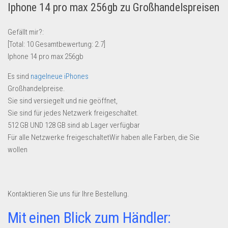
Iphone 14 pro max 256gb zu Großhandelspreisen
Lebensmittel & Getränke
Multimedia & Elektro
Gefällt mir?:
[Total:
10
Gesamtbewertung:
2.7
]
Münzen
Iphone 14 pro max 256gb
Spielzeug & Games
Es sind
nagelneue iPhones
Schuhe & Accessoires
Großhandelpreise.
Sport & Freizeit
Sie sind versiegelt und nie geöffnet,
Sie sind für jedes Netzwerk freigeschaltet.
Uhren & Schmuck
512 GB UND 128 GB sind ab Lager verfügbar
Wohnen & Einrichten
Für alle Netzwerke freigeschaltetWir haben alle Farben, die Sie
Restposten-Angebote
wollen
Restposten für Privatpersonen
eBay Restposten kaufen
Kontaktieren Sie uns für Ihre Bestellung.
Sonderposten-Angebote
Mit einen Blick zum Händler:
Saison & Eventprodkte