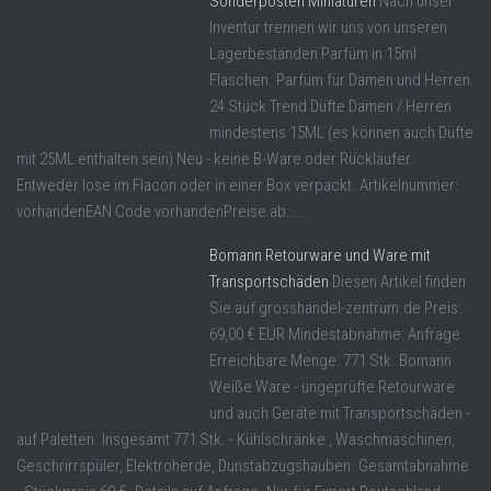
Sonderposten Miniaturen
Nach unser
Inventur trennen wir uns von unseren
Lagerbeständen Parfüm in 15ml
Flaschen. Parfüm für Damen und Herren.
24 Stück Trend Düfte Damen / Herren
mindestens 15ML (es können auch Düfte
mit 25ML enthalten sein) Neu - keine B-Ware oder Rückläufer.
Entweder lose im Flacon oder in einer Box verpackt. Artikelnummer:
vorhandenEAN Code vorhandenPreise ab: ...
Bomann Retourware und Ware mit
Transportschäden
Diesen Artikel finden
Sie auf grosshandel-zentrum.de Preis:
69,00 € EUR Mindestabnahme: Anfrage
Erreichbare Menge: 771 Stk. Bomann
Weiße Ware - ungeprüfte Retourware
und auch Geräte mit Transportschäden -
auf Paletten. Insgesamt 771 Stk. - Kühlschränke , Waschmaschinen,
Geschrirrspüler, Elektroherde, Dunstabzugshauben. Gesamtabnahme