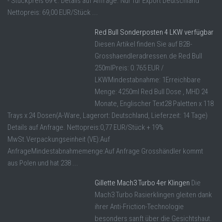
- Stückpreis 69 €. Details auf Anfrage. Nur für Export Deutschland
Nettopreis: 69,00 EUR/Stück ...
Red Bull Sonderposten 4 LKW verfügbar
Diesen Artikel finden Sie auf B2B-
Grosshaendleradressen.de Red Bull
250mlPreis: 0.765 EUR /
LKWMindestabnahme: 1Erreichbare
Menge: 4250ml Red Bull Dose , MHD 24
Monate, Englischer Text28 Paletten x 118
Trays x 24 Dosen(A-Ware, Lagerort: Deutschland, Lieferzeit: 14 Tage)
Details auf Anfrage. Nettopreis:0,77 EUR/Stück + 19%
MwSt.Verpackungseinheit (VE):Auf
AnfrageMindestabnahmemenge:Auf Anfrage Grosshändler kommt
aus Polen und hat 238 ...
Gillette Mach3 Turbo 4er Klingen
Die
Mach3 Turbo Rasierklingen gleiten dank
ihrer Anti-Friction-Technologie
besonders sanft über die Gesichtshaut.