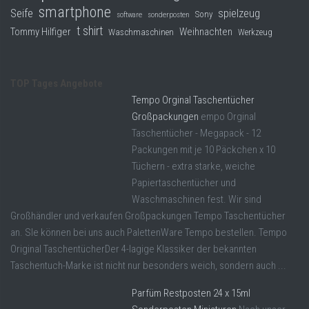
smartphone
Seife
spielzeug
Sony
software
sonderposten
t shirt
Tommy Hilfiger
Weihnachten
Waschmaschinen
Werkzeug
TOP Tages Angebote
Tempo Orginal Taschentücher
Großpackungen
empo Orginal
Taschentücher - Megapack - 12
Packungen mit je 10 Päckchen x 10
Tüchern - extra starke, weiche
Papiertaschentücher und
Waschmaschinen fest. Wir sind
Großhändler und verkaufen Großpackungen Tempo Taschentücher
an. SIe können bei uns auch PalettenWare Tempo bestellen. Tempo
Original TaschentücherDer 4-lagige Klassiker der bekannten
Taschentuch-Marke ist nicht nur besonders weich, sondern auch ...
Parfüm Restposten 24 x 15ml