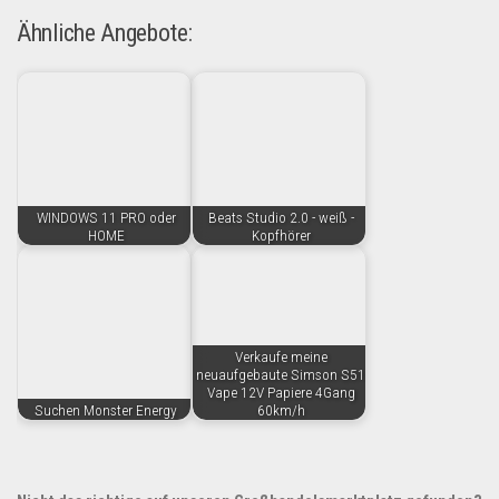
Ähnliche Angebote:
WINDOWS 11 PRO oder
Beats Studio 2.0 - weiß -
HOME
Kopfhörer
Verkaufe meine
neuaufgebaute Simson S51
Vape 12V Papiere 4Gang
Suchen Monster Energy
60km/h