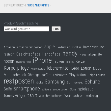
BETREUT DURCH:
SUSSANEPRINTS
·
Produkt Suchmaschine
LOS
apple
Damenschuhe
Collier
Amazon
amazon restposten
Bekleidung
handy
Gesichtspflege
Handpflege
fashion
Haushaltsgeräte
iPhone
hosen
jacken
jeans
Kerzen
Hygieneartikel
Körperpflege
lebensmittel
Lego
Lotion
Mode
Küchengeräte
Modeschmuck
Playstation
Ohrringe
parfüm
Perlenkette
Ralph Lauren
restposten
Samsung
Schuhe
röcke
Schmuckset
smartphone
Seife
spielzeug
Sony
software
sonderposten
t shirt
Tommy Hilfiger
Weihnachten
Waschmaschinen
Werkzeug