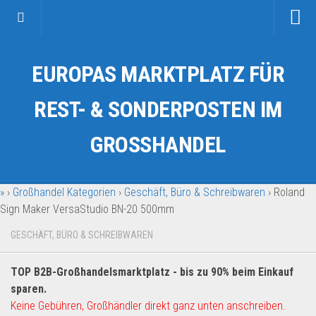
Startseite
EUROPAS MARKTPLATZ FÜR
Kategorien
Auto & Motorrad
REST- & SONDERPOSTEN IM
Drogerie & Tierbedarf
GROSSHANDEL
Fahrzeuge & Transport
Fashion & Mode
»
›
Großhandel Kategorien
›
Geschäft, Büro & Schreibwaren
›
Roland
Garten & Werkzeug
Sign Maker VersaStudio BN-20 500mm
Geschäft, Büro & Schreibwaren
GESCHÄFT, BÜRO & SCHREIBWAREN
Geschenkartikel
Haushaltswaren
TOP B2B-Großhandelsmarktplatz - bis zu 90% beim Einkauf
Handy und Smartphone
sparen.
Keine Gebühren, Großhändler direkt ganz unten anschreiben.
Kosmetik & Pflege