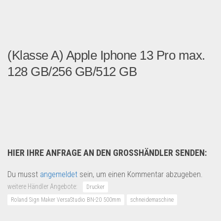
(Klasse A) Apple Iphone 13 Pro max.
128 GB/256 GB/512 GB
(Klasse A) Apple Iphone 13...
Handy und Smartphone
HIER IHRE ANFRAGE AN DEN GROSSHÄNDLER SENDEN:
Du musst
angemeldet
sein, um einen Kommentar abzugeben.
weitere Händler Angebote:
Drucker
Roland Sign Maker VersaStudio BN-20 500mm
schneidemaschine