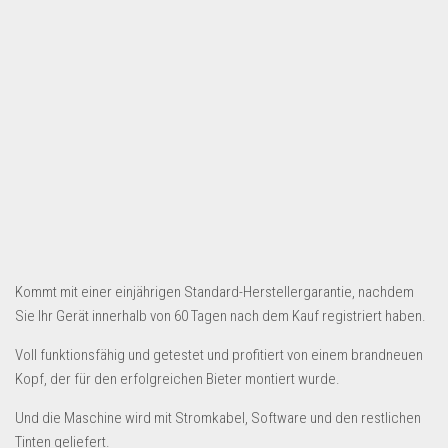
Dropshipping-Produkte
B2B Produkte
Grosshandel
Amazon
Aldi
Lidl
Kostenlos verkaufen
Anmelden
Kostenlos Registrieren
Kommt mit einer einjährigen Standard-Herstellergarantie, nachdem
Sie Ihr Gerät innerhalb von 60 Tagen nach dem Kauf registriert haben.
Newsletter
Voll funktionsfähig und getestet und profitiert von einem brandneuen
Kopf, der für den erfolgreichen Bieter montiert wurde.
Und die Maschine wird mit Stromkabel, Software und den restlichen
Tinten geliefert.