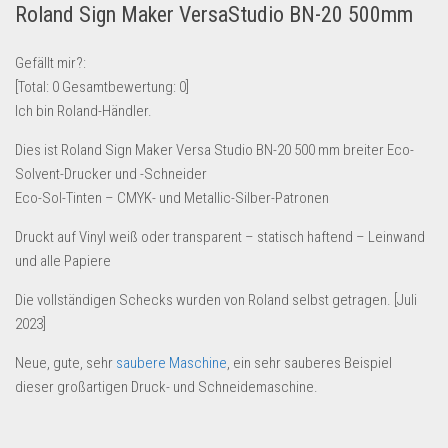
Roland Sign Maker VersaStudio BN-20 500mm
Lebensmittel & Getränke
Multimedia & Elektro
Gefällt mir?:
[Total:
0
Gesamtbewertung:
0
]
Münzen
Ich bin Roland-Händler.
Spielzeug & Games
Dies ist Roland Sign Maker Versa Studio BN-20 500 mm breiter Eco-
Schuhe & Accessoires
Solvent-Drucker und -Schneider
Sport & Freizeit
Eco-Sol-Tinten – CMYK- und Metallic-Silber-Patronen
Uhren & Schmuck
Druckt auf Vinyl weiß oder transparent – statisch haftend – Leinwand
Wohnen & Einrichten
und alle Papiere
Restposten-Angebote
Die vollständigen Schecks wurden von Roland selbst getragen. [Juli
Restposten für Privatpersonen
2023]
eBay Restposten kaufen
Neue, gute, sehr
saubere Maschine
, ein sehr sauberes Beispiel
dieser großartigen Druck- und Schneidemaschine.
Sonderposten-Angebote
Saison & Eventprodkte