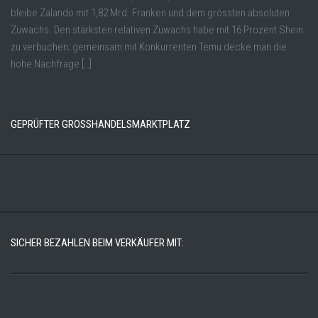
bleibe Zalando mit 1,82 Mrd. Franken und dem grössten absoluten
Zuwachs. Den stärksten relativen Zuwachs habe mit 16 Prozent Shein
zu verbuchen; gemeinsam mit Konkurrenten Temu decke man die
hohe Nachfrage […]
GEPRÜFTER GROSSHANDELSMARKTPLATZ
SICHER BEZAHLEN BEIM VERKÄUFER MIT: