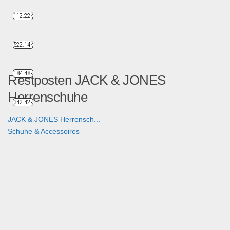
112.22k
522.14k
184.48k
Restposten JACK & JONES
Herrenschuhe
342.42k
JACK & JONES Herrensch...
Schuhe & Accessoires