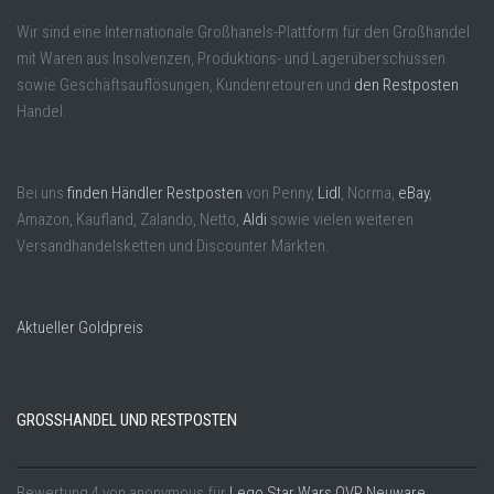
Wir sind eine Internationale Großhanels-Plattform für den Großhandel
mit Waren aus Insolvenzen, Produktions- und Lagerüberschüssen
sowie Geschäftsauflösungen, Kundenretouren und
den Restposten
Handel.
Bei uns
finden Händler Restposten
von Penny,
Lidl
, Norma,
eBay
,
Amazon, Kaufland, Zalando, Netto,
Aldi
sowie vielen weiteren
Versandhandelsketten und Discounter Märkten.
Aktueller Goldpreis
GROSSHANDEL UND RESTPOSTEN
Bewertung
4
von
anonymous
für
Lego Star Wars OVP Neuware