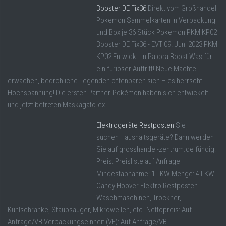
Booster DE Fix36
Direkt vom Großhandel
Pokemon Sammelkarten in Verpackung
und Box je 36 Stück Pokemon PKM KP02
Booster DE Fix36 - EVT 09. Juni 2023 PKM
KP02 Entwickl. in Paldea Boost Was für
ein furioser Auftritt! Neue Mächte
erwachen, bedrohliche Legenden offenbaren sich – es herrscht
Hochspannung! Die ersten Partner-Pokémon haben sich entwickelt
und jetzt betreten Maskagato-ex ...
Elektrogeräte Restposten
Sie
suchen Haushaltsgeräte? Dann werden
Sie auf grosshandel-zentrum.de fündig!
Preis: Preisliste auf Anfrage
Mindestabnahme: 1 LKW Menge: 4 LKW
Candy Hoover Elektro Restposten -
Waschmaschinen, Trockner,
Kühlschränke, Staubsauger, Mikrowellen, etc. Nettopreis: Auf
Anfrage/VB Verpackungseinheit (VE): Auf Anfrage/VB