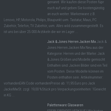
genannt. Wir kaufen diese Posten füpr
euch auf und geben Sie kostengünstig
an euch weiter. Markenware z.B.
Lenovo, HP, Motorola, Philips, Blaupunkt uvm. Tastatur, Maus, PC
Zubehör, Telefon, TV Zubehör, uvm. Alles wild zusammengestellt. Es
ist uns bei über 25.000 Arztikeln die wir im Lager ...
Jack & Jones Herren Jacken Mix
Jack &
Jones Herren Jacken Mix Neu aus der
Kategorie: Herren und der Marke: Jack
& Jones Größen und Modelle gemischt
Enthalten sind: Jacken Bilder sind ein Teil
vom Posten. Diese Modelle können im
Posten enthalten sein. Artikelnummer:
vorhandenEAN Code vorhandenPreise ab: 11,95 Euro pro Jack
JackeMwSt. zzgl. 19,00 %Stück pro Verpackungseinheiten: 1Gewicht
in KG ...
Palettenware Glaswaren
FREIBLEIBENDER VERKAUF ! Wir bieten