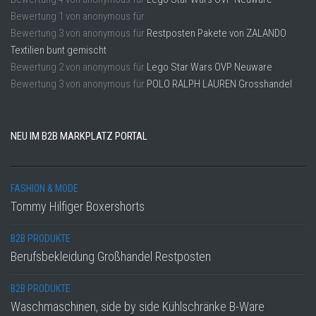
Bewertung
1
von
anonymous
für
Bewertung
3
von
anonymous
für
Restposten Pakete von ZALANDO
Textilien bunt gemischt
Bewertung
2
von
anonymous
für
Lego Star Wars OVP Neuware
Bewertung
3
von
anonymous
für
POLO RALPH LAUREN Grosshandel
NEU IM B2B MARKPLATZ PORTAL
FASHION & MODE
Tommy Hilfiger Boxershorts
B2B PRODUKTE
Berufsbekleidung Großhandel Restposten
B2B PRODUKTE
Waschmaschinen, side by side Kühlschränke B-Ware