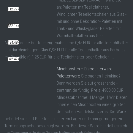
an: Paletten mit Teelichthalter,
112.22k
Windlichter, Teeelichtschalen aus Glas -
mit und ohne Dekoration- Paletten mit
522.14k
Trink - und Whiskygläser Paletten mit
Warmhalteplatten aus Glas
Abgabepreise bei Teilmengenabnahme 0,45 EUR für alle Teelichthalter
184.48k
aus durchsichtigem Glas 0,95 EUR für alle Teelichthalter aus Farbglas
mit Deko(klein) 1,25 EUR für alle Teelichthalter oder Schalen ...
342.42k
Mischposten – Discounterware
Palettenware
Sie suchen Heimkino?
Dann werden Sie auf grosshandel-
zentrum.de fündig! Preis: 4900,00 EUR
Mindestabnahme: 1 Menge: 1 Wir bieten
Ihnen einen Mischposten eines großen
deutschen Handelskonzerns. Die Ware
befindet sich auf Paletten in unserem Lager und kann gerne gegen
Terminabsprache besichtigt werden. Bei dieser Ware handelt es sich
um Exportware. In dem Posten befinden sich folgende ...