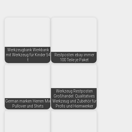
Werkzeugbank Werkbank
mit Werkzeug für Kinder 54
Restposten ebay immer
t
100 Teile je Paket
Werkzeug Restposten
Großhandel: Qualitatives
German marken Herren Mix
Werkzeug und Zubehör für
Pullover und Shirts
Profis und Heimwerker