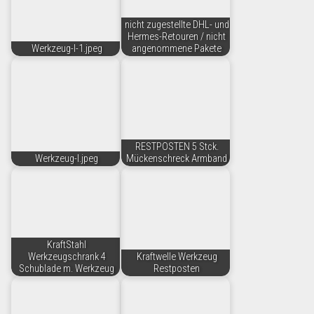
nicht zugestellte DHL- und
Hermes-Retouren / nicht
Werkzeug-I-1.jpeg
angenommene Pakete
RESTPOSTEN 5 Stck.
Werkzeug-I.jpeg
Mückenschreck Armband
KraftStahl
Werkzeugschrank 4
Kraftwelle Werkzeug
Schublade m. Werkzeug
Restposten