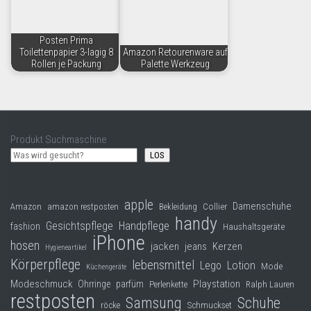
Posten Prima
Toilettenpapier 3-lagig 8
Amazon Retourenware auf
Rollen je Packung
Palette Werkzeug
Produkt Suchmaschine
LOS
apple
Damenschuhe
Collier
Amazon
amazon restposten
Bekleidung
handy
Gesichtspflege
Handpflege
fashion
Haushaltsgeräte
iPhone
hosen
jacken
jeans
Kerzen
Hygieneartikel
Körperpflege
lebensmittel
Lego
Lotion
Mode
Küchengeräte
Modeschmuck
Playstation
Ohrringe
parfüm
Perlenkette
Ralph Lauren
restposten
Samsung
Schuhe
röcke
Schmuckset