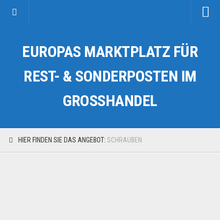
Startseite
EUROPAS MARKTPLATZ FÜR
Kategorien
Auto & Motorrad
REST- & SONDERPOSTEN IM
Drogerie & Tierbedarf
GROSSHANDEL
Fahrzeuge & Transport
Fashion & Mode
Garten & Werkzeug
HIER FINDEN SIE DAS ANGEBOT:
SCHRAUBEN
Geschäft, Büro & Schreibwaren
Geschenkartikel
Haushaltswaren
Handy und Smartphone
Kosmetik & Pflege