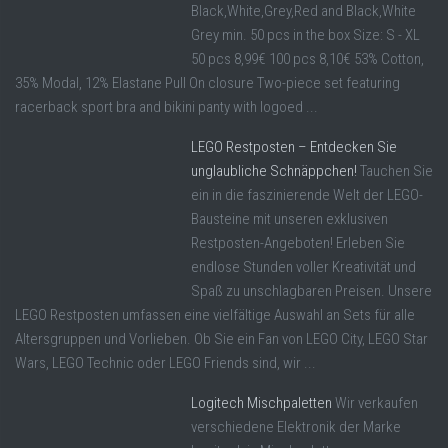
Black,White,Grey,Red and Black,White
Grey min. 50 pcs in the box Size: S - XL
50 pcs 8,99€ 100 pcs 8,10€ 53% Cotton,
35% Modal, 12% Elastane Pull On closure Two-piece set featuring
racerback sport bra and bikini panty with logoed ...
LEGO Restposten – Entdecken Sie
unglaubliche Schnäppchen!
Tauchen Sie
ein in die faszinierende Welt der LEGO-
Bausteine mit unseren exklusiven
Restposten-Angeboten! Erleben Sie
endlose Stunden voller Kreativität und
Spaß zu unschlagbaren Preisen. Unsere
LEGO Restposten umfassen eine vielfältige Auswahl an Sets für alle
Altersgruppen und Vorlieben. Ob Sie ein Fan von LEGO City, LEGO Star
Wars, LEGO Technic oder LEGO Friends sind, wir ...
Logitech Mischpaletten
Wir verkaufen
verschiedene Elektronik der Marke