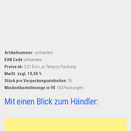
Dropshipping-Produkte
B2B Produkte
Grosshandel
Amazon
Aldi
Lidl
Artikelnummer
: vorhanden
EAN Code
vorhanden
Kostenlos verkaufen
Preise ab:
3,21 Euro Je Tampon Packung
MwSt. zzgl. 19,00 %
Anmelden
Stück pro Verpackungseinheiten:
16
Kostenlos Registrieren
Mindestbestellmenge in VE
150 Packungen
Newsletter
Mit einen Blick zum Händler: