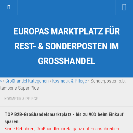
Startseite
EUROPAS MARKTPLATZ FÜR
Kategorien
Auto & Motorrad
REST- & SONDERPOSTEN IM
Drogerie & Tierbedarf
GROSSHANDEL
Fahrzeuge & Transport
Fashion & Mode
»
›
Großhandel Kategorien
›
Kosmetik & Pflege
›
Sonderposten o.b.-
Garten & Werkzeug
tampons Super Plus
Geschäft, Büro & Schreibwaren
KOSMETIK & PFLEGE
Geschenkartikel
Haushaltswaren
TOP B2B-Großhandelsmarktplatz - bis zu 90% beim Einkauf
Handy und Smartphone
sparen.
Keine Gebühren, Großhändler direkt ganz unten anschreiben.
Kosmetik & Pflege