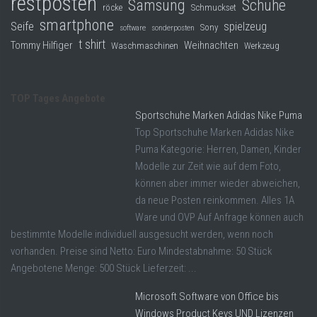
restposten
Samsung
Schuhe
röcke
Schmuckset
smartphone
Seife
spielzeug
Sony
software
sonderposten
t shirt
Tommy Hilfiger
Weihnachten
Waschmaschinen
Werkzeug
TOP Tages Angebote
Sportschuhe Marken Adidas Nike Puma
Top Sportschuhe Marken Adidas Nike
Puma Kategorie: Herren, Damen, Kinder
Modelle zur Zeit wie auf dem Foto,
können aber immer wieder abweichen,
da neue Posten reinkommen. Alles 1A
Ware und OVP Auf Anfrage können auch
bestimmte Modelle individuell ausgesucht werden, wenn noch
vorhanden. Preise sind Netto: Euro Mindestabnahme: 50 Stück
Angebotene Menge: 500 Stück Lieferzeit: ...
Microsoft Software von Office bis
Windows Product Keys UND Lizenzen