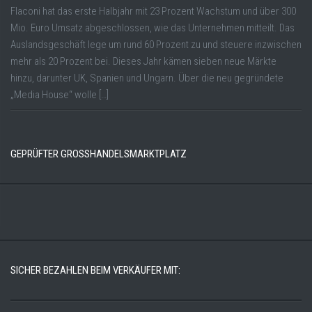
Flaconi hat das erste Halbjahr mit 23 Prozent Wachstum und über 300
Mio. Euro Umsatz abgeschlossen, wie das Unternehmen mitteilt. Das
Auslandsgeschäft lege um rund 60 Prozent zu und steuere inzwischen
mehr als 20 Prozent bei. Dieses Jahr kämen sieben neue Märkte
hinzu, darunter UK, Spanien und Ungarn. Über die neu gegründete
„Media House“ wolle […]
GEPRÜFTER GROSSHANDELSMARKTPLATZ
SICHER BEZAHLEN BEIM VERKÄUFER MIT: