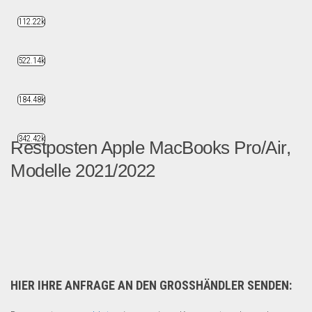
112.22k
522.14k
184.48k
342.42k
Restposten Apple MacBooks Pro/Air,
Modelle 2021/2022
Hochwertige Charge, alles ...
Multimedia & Elektro
HIER IHRE ANFRAGE AN DEN GROSSHÄNDLER SENDEN: