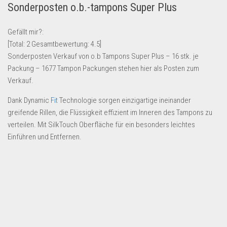
Sonderposten o.b.-tampons Super Plus
Lebensmittel & Getränke
Multimedia & Elektro
Gefällt mir?:
[Total:
2
Gesamtbewertung:
4.5
]
Münzen
Sonderposten Verkauf von o.b Tampons Super Plus – 16 stk. je
Spielzeug & Games
Packung – 1677 Tampon Packungen stehen hier als Posten zum
Schuhe & Accessoires
Verkauf.
Sport & Freizeit
Dank Dynamic
Fit
Technologie sorgen einzigartige ineinander
greifende Rillen, die Flüssigkeit effizient im Inneren des Tampons zu
Uhren & Schmuck
verteilen. Mit SilkTouch Oberfläche für ein besonders leichtes
Wohnen & Einrichten
Einführen und Entfernen.
Restposten-Angebote
Restposten für Privatpersonen
eBay Restposten kaufen
Sonderposten-Angebote
Saison & Eventprodkte