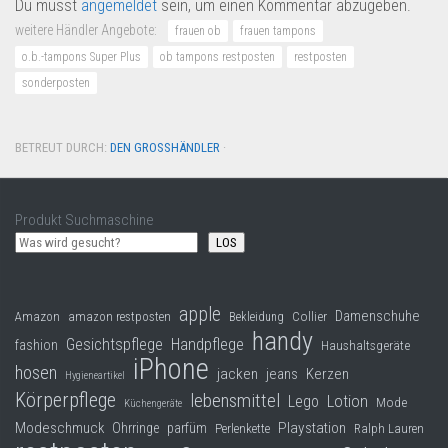
Du musst
angemeldet
sein, um einen Kommentar abzugeben.
weitere Händler Angebote:
frauen ob
frauen tampons
o.b.-tampons Super Plus
ob tampons restposten
restposten
sonderposten
BETREUT DURCH:
DEN GROSSHÄNDLER
·
Produkt Suchmaschine
LOS
apple
Damenschuhe
Collier
Amazon
amazon restposten
Bekleidung
handy
Gesichtspflege
Handpflege
fashion
Haushaltsgeräte
iPhone
hosen
jacken
jeans
Kerzen
Hygieneartikel
Körperpflege
lebensmittel
Lego
Lotion
Mode
Küchengeräte
Modeschmuck
Playstation
Ohrringe
parfüm
Perlenkette
Ralph Lauren