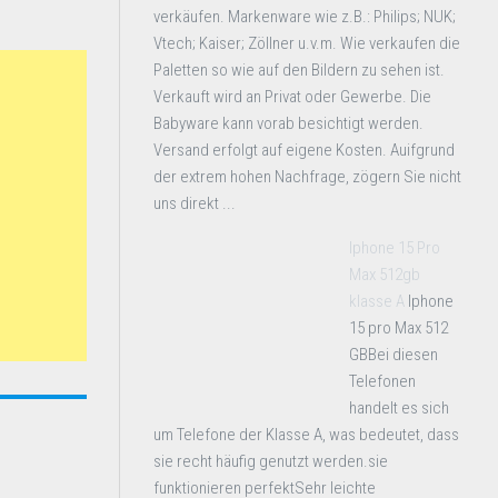
verkäufen. Markenware wie z.B.: Philips; NUK;
Vtech; Kaiser; Zöllner u.v.m. Wie verkaufen die
Paletten so wie auf den Bildern zu sehen ist.
Verkauft wird an Privat oder Gewerbe. Die
Babyware kann vorab besichtigt werden.
Versand erfolgt auf eigene Kosten. Auifgrund
der extrem hohen Nachfrage, zögern Sie nicht
uns direkt ...
Iphone 15 Pro
Max 512gb
klasse A
Iphone
15 pro Max 512
GBBei diesen
Telefonen
handelt es sich
um Telefone der Klasse A, was bedeutet, dass
sie recht häufig genutzt werden.sie
funktionieren perfektSehr leichte