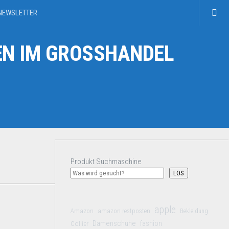
NEWSLETTER
N IM GROSSHANDEL
Produkt Suchmaschine
LOS
apple
Amazon
amazon restposten
Bekleidung
Damenschuhe
Collier
fashion