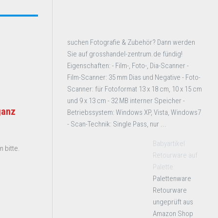
suchen Fotografie & Zubehör? Dann werden
Sie auf grosshandel-zentrum.de fündig!
Eigenschaften: - Film-, Foto-, Dia-Scanner -
Film-Scanner: 35 mm Dias und Negative - Foto-
Scanner: für Fotoformat 13 x 18 cm, 10 x 15 cm
und 9 x 13 cm - 32 MB interner Speicher -
ganz
Betriebssystem: Windows XP, Vista, Windows7
- Scan-Technik: Single Pass, nur ...
Babyartikel
 bitte.
Retourware auf
Palette
Palettenware
Retourware
ungeprüft aus
Amazon Shop