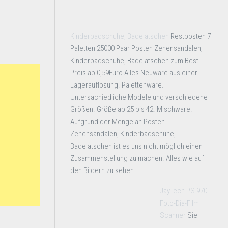
Kinderbadschuhe, Badelatschen
Restposten 7
Paletten 25000 Paar Posten Zehensandalen,
Kinderbadschuhe, Badelatschen zum Best
Preis ab 0,59Euro Alles Neuware aus einer
Lagerauflösung. Palettenware.
Untersachiedliche Modele und verschiedene
Größen. Größe ab 25 bis 42. Mischware.
Aufgrund der Menge an Posten
Zehensandalen, Kinderbadschuhe,
Badelatschen ist es uns nicht möglich einen
Zusammenstellung zu machen. Alles wie auf
den Bildern zu sehen ...
JayTech PS 970
Foto-Dia-Film
Scanner
Sie