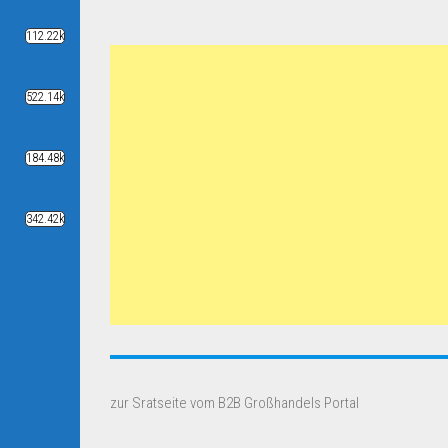
112.22k
522.14k
184.48k
342.42k
zur Sratseite vom B2B Großhandels Portal