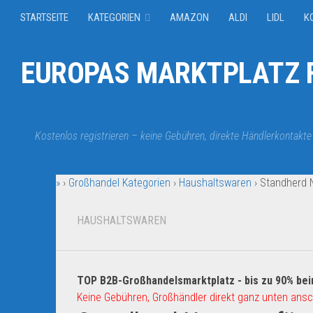
STARTSEITE
KATEGORIEN
AMAZON
ALDI
LIDL
K
EUROPAS MARKTPLATZ F
Kostenlos registrieren – keine Gebühren, direkte Händlerkontakte
»
›
Großhandel Kategorien
›
Haushaltswaren
›
Standherd 
HAUSHALTSWAREN
TOP B2B-Großhandelsmarktplatz - bis zu 90% bei
Keine Gebühren, Großhändler direkt ganz unten ansc