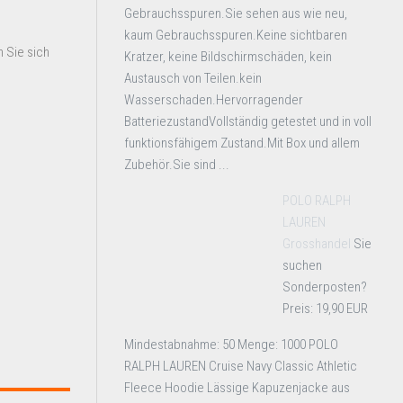
Gebrauchsspuren.Sie sehen aus wie neu,
kaum Gebrauchsspuren.Keine sichtbaren
 Sie sich
Kratzer, keine Bildschirmschäden, kein
Austausch von Teilen.kein
Wasserschaden.Hervorragender
BatteriezustandVollständig getestet und in voll
funktionsfähigem Zustand.Mit Box und allem
Zubehör.Sie sind ...
POLO RALPH
LAUREN
Grosshandel
Sie
suchen
Sonderposten?
Preis: 19,90 EUR
Mindestabnahme: 50 Menge: 1000 POLO
RALPH LAUREN Cruise Navy Classic Athletic
Fleece Hoodie Lässige Kapuzenjacke aus