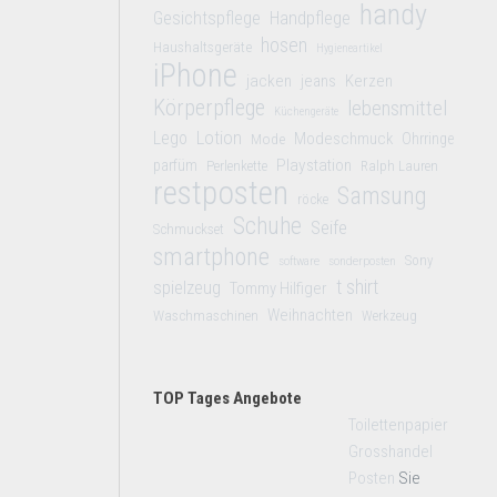
handy
Gesichtspflege
Handpflege
hosen
Haushaltsgeräte
Hygieneartikel
iPhone
jacken
jeans
Kerzen
Körperpflege
lebensmittel
Küchengeräte
Lego
Lotion
Modeschmuck
Mode
Ohrringe
Playstation
parfüm
Perlenkette
Ralph Lauren
restposten
Samsung
röcke
Schuhe
Seife
Schmuckset
smartphone
Sony
software
sonderposten
t shirt
spielzeug
Tommy Hilfiger
Weihnachten
Waschmaschinen
Werkzeug
TOP Tages Angebote
Toilettenpapier
Grosshandel
Posten
Sie