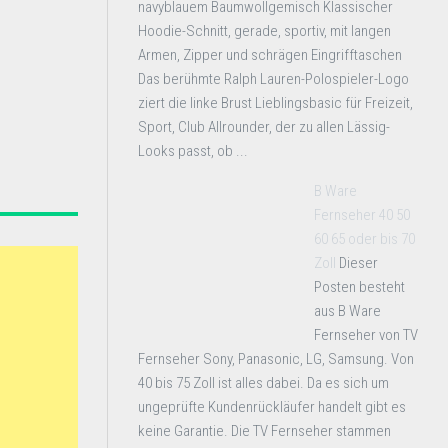
navyblauem Baumwollgemisch Klassischer
Hoodie-Schnitt, gerade, sportiv, mit langen
Armen, Zipper und schrägen Eingrifftaschen
Das berühmte Ralph Lauren-Polospieler-Logo
ziert die linke Brust Lieblingsbasic für Freizeit,
Sport, Club Allrounder, der zu allen Lässig-
Looks passt, ob ...
B Ware
Fernseher 40 50
60 65 oder bis 70
Zoll
Dieser
Posten besteht
aus B Ware
Fernseher von TV
Fernseher Sony, Panasonic, LG, Samsung. Von
40 bis 75 Zoll ist alles dabei. Da es sich um
ungeprüfte Kundenrückläufer handelt gibt es
keine Garantie. Die TV Fernseher stammen