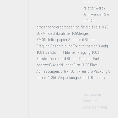
suchen
Palettenware?
Dann werden Sie
auf b2b-
grosshaendleradressen.de fündig! Preis: 0,98
EURMindestabnahme: 168Menge:
3240Toilettenpapier 3 lagig mit Blumen
Prägung Beschreibung Toilettenpapier 3 lagig
100% Zellstoff mit Blumen Prägung 100%
Zellstoffpapier, mit Blumen Prägung Farbe:
hochweiß Anzahl LagenBlatt: 3180 Blatt-
Abmessungen: 9, 8 x 10cm Preis pro Packung 8
Rollen: 1, 35€ Verpackungseinheit: 8 Rollen x 9
...
Restposten
Neuware
Zehensandalen,