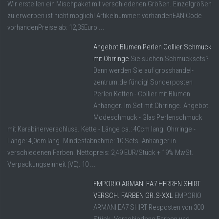
Wir erstellen ein Mischpaket mit verschiedenen Größen. Einzelgrößen
zu erwerben ist nicht möglich! Artikelnummer: vorhandenEAN Code
vorhandenPreise ab: 12,35Euro ...
Angebot Blumen Perlen Collier Schmuck
mit Ohrringe
Sie suchen Schmucksets?
Dann werden Sie auf grosshandel-
zentrum.de fündig! Sonderposten
Perlen Ketten - Collier mit Blumen
Anhänger. Im Set mit Ohrringe. Angebot.
Modeschmuck - Glas Perlenschmuck
mit Karabinerverschluss. Kette - Länge ca.: 40cm lang. Ohrringe -
Länge: 4,0cm lang. Mindestabnahme: 10 Sets. Anhänger in
verschiedenen Farben. Nettopreis: 2,49 EUR/Stück + 19% MwSt.
Verpackungseinheit (VE): 10 ...
EMPORIO ARMANI EA7 HERREN SHIRT
VERSCH. FARBEN GR.S-XXL
EMPORIO
ARMANI EA7 SHIRT Resposten von 300
Stück. Verschiedene Farben und