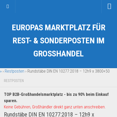
Startseite
EUROPAS MARKTPLATZ FÜR
Kategorien
Auto & Motorrad
REST- & SONDERPOSTEN IM
Drogerie & Tierbedarf
GROSSHANDEL
Fahrzeuge & Transport
Fashion & Mode
»
›
Restposten
›
Rundstäbe DIN EN 10277:2018 – 12h9 x 3800+50
Garten & Werkzeug
Geschäft, Büro & Schreibwaren
RESTPOSTEN
Geschenkartikel
TOP B2B-Großhandelsmarktplatz - bis zu 90% beim Einkauf
Haushaltswaren
sparen.
Handy und Smartphone
Keine Gebühren, Großhändler direkt ganz unten anschreiben.
Rundstäbe DIN EN 10277:2018 – 12h9 x
Kosmetik & Pflege