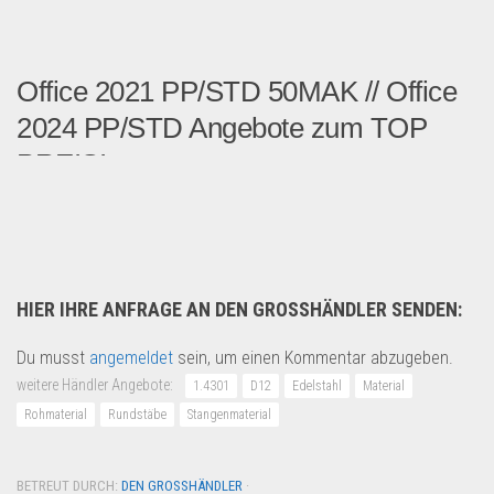
Office 2021 PP/STD 50MAK // Office
2024 PP/STD Angebote zum TOP
PREIS!
Microsoft Aktivierungsschl...
Multimedia & Elektro
HIER IHRE ANFRAGE AN DEN GROSSHÄNDLER SENDEN:
Du musst
angemeldet
sein, um einen Kommentar abzugeben.
weitere Händler Angebote:
1.4301
D12
Edelstahl
Material
Rohmaterial
Rundstäbe
Stangenmaterial
BETREUT DURCH:
DEN GROSSHÄNDLER
·