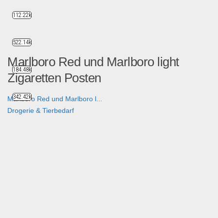
112.22k
522.14k
Marlboro Red und Marlboro light
184.48k
Zigaretten Posten
342.42k
Marlboro Red und Marlboro l...
Drogerie & Tierbedarf