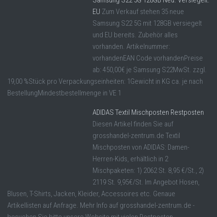
EU
Zum Verkauf stehen 35 neue
Samsung S22 5G mit 128GB versiegelt
und EU bereits. Zubehör alles
vorhanden. Artikelnummer:
vorhandenEAN Code vorhandenPreise
ab: 450,00€ je Samsung S22MwSt. zzgl.
19,00 %Stück pro Verpackungseinheiten: 1Gewicht in KG ca. je nach
BestellungMindestbestellmenge in VE 1
ADIDAS Textil Mischposten Restposten
Diesen Artikel finden Sie auf
grosshandel-zentrum.de Textil
Mischposten von ADIDAS: Damen-
Herren-Kids, erhältlich in 2
Mischpaketen: 1) 2062 St. 8,95 €/St., 2)
2119 St. 9,95€/St. Im Angebot Hosen,
Blusen, T-Shirts, Jacken, Kleider, Accessoires etc. Genaue
Artikellisten auf Anfrage. Mehr Info auf grosshandel-zentrum.de -
besuchen Sie bitte unsere Website mit vielen Restposten,