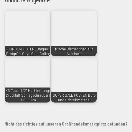
Ähnliche Angebote:
SONDERPOSTEN „Uniquw
frische Clementinen aus
Design“ – Gaya Gold Coffee
Valelncia
KS Tools 1/2" Hochleistungs
Druckluft Schlagschrauber |
SUPER SALE POSTEN Büro
1.600 Nm
und Schreibmaterial
Nicht das richtige auf unseren Großhandelsmarktplatz gefunden?