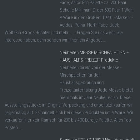
Face, Asics Pro Palette ca. 200 Paar
Schuhe Minimum Order 600 Paar 1 Wahl
A Ware in den Größen: 19-40. -Marken: -
Adidas -Puma -North Face -Jack
Wolfskin -Crocs -Richter und mehr ..... Fragen Sie uns wenn Sie
Interesse haben, dann senden wir ihnen ein Angebot ...
Neuheiten MESSE MISCHPALETTEN –
HAUSHALT & FREIZEIT Produkte
Neuheiten direkt von der Messe -
Mischpaletten für den
Haushaltsgebrauch und
Freizeitunterhaltung Jede Messe bietet
mehrmals im Jahr Neuheiten an. Diese
Ausstellungsstücke im Original Verpackung und unbenutzt kaufen wir
regelmäßig auf. Es handelt sich bei diesen Produkten um A Ware. Wir
verkaufen hier kein Ramsch für 200 bis 400 Euro je Palette. Alles Top
Posten ...
Samsung S22 5G 128GB Neu. Versiegelt.