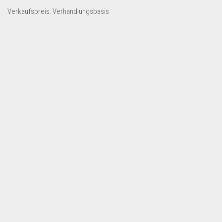
Dropshipping-Produkte
Verkaufspreis: Verhandlungsbasis
B2B Produkte
Grosshandel
Amazon
Aldi
Lidl
Kostenlos verkaufen
Anmelden
Kostenlos Registrieren
Newsletter