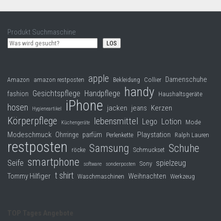
Produkt Suchmaschine
LOS
apple
Damenschuhe
Collier
Amazon
amazon restposten
Bekleidung
handy
Gesichtspflege
Handpflege
fashion
Haushaltsgeräte
iPhone
hosen
jacken
jeans
Kerzen
Hygieneartikel
Körperpflege
lebensmittel
Lego
Lotion
Mode
Küchengeräte
Modeschmuck
Playstation
Ohrringe
parfüm
Perlenkette
Ralph Lauren
restposten
Samsung
Schuhe
röcke
Schmuckset
smartphone
Seife
spielzeug
Sony
software
sonderposten
t shirt
Tommy Hilfiger
Weihnachten
Waschmaschinen
Werkzeug
TOP Tages Angebote