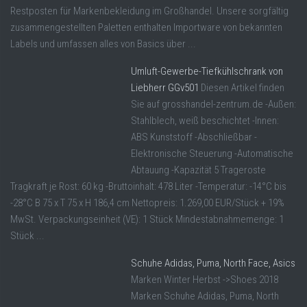
Restposten für Markenbekleidung im Großhandel. Unsere sorgfältig
zusammengestellten Paletten enthalten Importware von bekannten
Labels und umfassen alles von Basics über ...
Umluft-Gewerbe-Tiefkühlschrank von
Liebherr GGv501
Diesen Artikel finden
Sie auf grosshandel-zentrum.de -Außen:
Stahlblech, weiß beschichtet -Innen:
ABS Kunststoff -Abschließbar -
Elektronische Steuerung -Automatische
Abtauung -Kapazität 5 Trageroste
Tragkraft je Rost: 60 kg -Bruttoinhalt: 478 Liter -Temperatur: -14°C bis
-28°C B 75 x T 75 x H 186,4 cm Nettopreis: 1.269,00 EUR/Stück + 19%
MwSt. Verpackungseinheit (VE): 1 Stück Mindestabnahmemenge: 1
Stück ...
Schuhe Adidas, Puma, North Face, Asics
Marken Winter Herbst ->Shoes 2018
Marken Schuhe Adidas, Puma, North