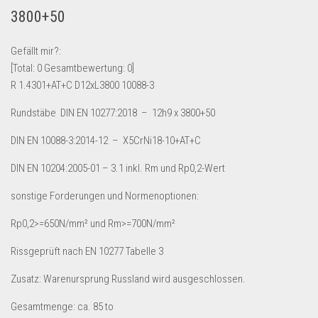
3800+50
Lebensmittel & Getränke
Multimedia & Elektro
Gefällt mir?:
Münzen
[Total:
0
Gesamtbewertung:
0
]
R 1.4301+AT+C D12xL3800 10088-3
Spielzeug & Games
Schuhe & Accessoires
Rundstäbe DIN EN 10277:2018 – 12h9 x 3800+50
Sport & Freizeit
DIN EN 10088-3:2014-12 – X5CrNi18-10+AT+C
Uhren & Schmuck
DIN EN 10204:2005-01 – 3.1 inkl. Rm und Rp0,2-Wert
Wohnen & Einrichten
sonstige Forderungen und Normenoptionen:
Restposten-Angebote
Rp0,2>=650N/mm² und Rm>=700N/mm²
Restposten für Privatpersonen
Rissgeprüft nach EN 10277 Tabelle 3
eBay Restposten kaufen
Sonderposten-Angebote
Zusatz: Warenursprung Russland wird ausgeschlossen.
Saison & Eventprodkte
Gesamtmenge: ca. 85 to