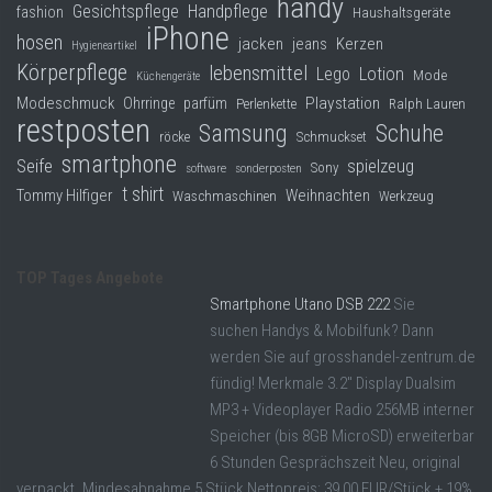
handy
Gesichtspflege
Handpflege
fashion
Haushaltsgeräte
iPhone
hosen
jacken
jeans
Kerzen
Hygieneartikel
Körperpflege
lebensmittel
Lego
Lotion
Mode
Küchengeräte
Modeschmuck
Playstation
Ohrringe
parfüm
Perlenkette
Ralph Lauren
restposten
Samsung
Schuhe
röcke
Schmuckset
smartphone
Seife
spielzeug
Sony
software
sonderposten
t shirt
Tommy Hilfiger
Weihnachten
Waschmaschinen
Werkzeug
TOP Tages Angebote
Smartphone Utano DSB 222
Sie
suchen Handys & Mobilfunk? Dann
werden Sie auf grosshandel-zentrum.de
fündig! Merkmale 3.2" Display Dualsim
MP3 + Videoplayer Radio 256MB interner
Speicher (bis 8GB MicroSD) erweiterbar
6 Stunden Gesprächszeit Neu, original
verpackt. Mindesabnahme 5 Stück Nettopreis: 39,00 EUR/Stück + 19%