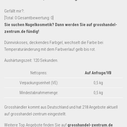
Lebensmittel & Getränke
Gefällt mir?:
Multimedia & Elektro
[Total:
0
Gesamtbewertung:
0
]
Sie suchen Nagelkosmetik? Dann werden Sie auf
grosshandel-
Münzen
zentrum.de
fündig!
Spielzeug & Games
Dünnviskoses, deckendes Farbgel, wechselt die Farbe bei
Schuhe & Accessoires
Temperaturänderung mit dem Farbverlauf gelb bis rot.
Sport & Freizeit
Aushärtungszeit: 120 Sekunden.
Uhren & Schmuck
Wohnen & Einrichten
Nettopreis:
Auf Anfrage/VB
Restposten-Angebote
Verpackungseinheit (VE):
0,5 kg
Restposten für Privatpersonen
Mindestabnahmemenge:
0,5 kg
eBay Restposten kaufen
Grosshändler kommt aus Deutschland und hat 218 Angebote aktuell
Sonderposten-Angebote
auf grosshandel-zentrum eingestellt.
Saison & Eventprodkte
Weitere Top Angebote finden Sie auf
grosshandel-zentrum.de