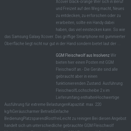
Xcover black-orange Wer sich in Beruf
und Freizeit auf den Weg macht, Neues
zu entdecken, zu erforschen oder zu
erarbeiten, sollte ein Handy dabei
haben, das viel einstecken kann. So wie
das Samsung Galaxy Xcover. Das griffige Smartphone mit gummierter
Oberfläche liegt nicht nur gut in der Hand sondern bietet laut der ...
GGM Fleischwolf aus Insolvenz
Wir
bieten hier einen Posten mit GGM
Fleischwolf an.- Die Geräte sind alle
gebraucht aber in einen
funktionierenden Zustand. Ausführung:
FleischwolfLochscheibe 2 x im
Lieferumfang enthaltenHochwertige
Ausführung für extreme BelastungenKapazität: max. 220
kg/hGeräuscharmer BetriebEinfache
BedienungPlatzsparendRostfreiLeicht zu reinigen Bei diesen Angebot
handelt sich um unterschiedliche gebrauchte GGM Fleischwolf