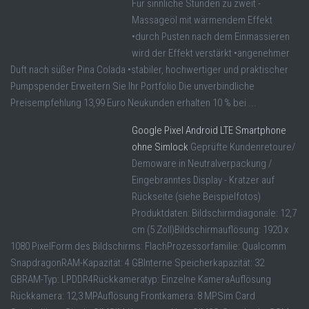
Für sinnliche Stunden zu zweit -
Massageöl mit wärmendem Effekt
•durch Pusten nach dem Einmassieren
wird der Effekt verstärkt •angenehmer
Duft nach süßer Pina Colada •stabiler, hochwertiger und praktischer
Pumpspender Erweitern Sie Ihr Portfolio Die unverbindliche
Preisempfehlung 13,99 Euro Neukunden erhalten 10 % bei ...
Google Pixel Android LTE Smartphone
ohne Simlock
Geprüfte Kundenretoure/
Demoware in Neutralverpackung /
Eingebranntes Display - Kratzer auf
Rückseite (siehe Beispielfotos)
Produktdaten: Bildschirmdiagonale: 12,7
cm (5 Zoll)Bildschirmauflösung: 1920 x
1080 PixelForm des Bildschirms: FlachProzessorfamilie: Qualcomm
SnapdragonRAM-Kapazität: 4 GBInterne Speicherkapazität: 32
GBRAM-Typ: LPDDR4Rückkameratyp: Einzelne KameraAuflösung
Rückkamera: 12,3 MPAuflösung Frontkamera: 8 MPSim Card