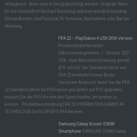
ist begrenzt. Ware kann in Sinzig besichtigt werden. Originale Ware
EU-frei Verkäuflich! Wird auf Rechnung selbstverständlich bestätigt.
Versandkosten sind Pauschal 7€ Vorkasse, Nachnahme oder Bar bei
Abholung ...
FIFA 22 – PlayStation 4 USK DISK-Version
ProduktdetailsHersteller:
EAErscheinungstermin: 1. Oktober 2021
USK: ohne Alterseinschränkung gemäß
§14 JuSchG Die Standard Edition von
FIFA 22 beinhaltet keinen Beide-
Versionen-Anspruch: wenn Sie die FIFA
22 Standard Edition für PS4 kaufen und später auf PS5 upgraden,
müssen Sie die PS5-Version des Spiels kaufen, um spielen zu
können. Produktbeschreibung FIFA 22 HYPERMOTION-GAMEPLAY-
TECHNOLOGIE Die EA SPORTS FIFA-Neuheit ...
Samsung Galaxy Xcover S5690
Smartphone
SAMSUNG S5690 Galaxy