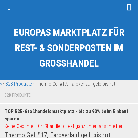
Startseite
EUROPAS MARKTPLATZ FÜR
Kategorien
Auto & Motorrad
REST- & SONDERPOSTEN IM
Drogerie & Tierbedarf
GROSSHANDEL
Fahrzeuge & Transport
Fashion & Mode
»
›
B2B Produkte
›
Thermo Gel #17, Farbverlauf gelb bis rot
Garten & Werkzeug
Geschäft, Büro & Schreibwaren
B2B PRODUKTE
Geschenkartikel
TOP B2B-Großhandelsmarktplatz - bis zu 90% beim Einkauf
Haushaltswaren
sparen.
Handy und Smartphone
Keine Gebühren, Großhändler direkt ganz unten anschreiben.
Thermo Gel #17, Farbverlauf gelb bis rot
Kosmetik & Pflege