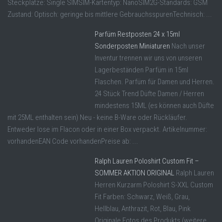
Steckplätze: Single SIMSIM-Kartentyp: NanoSIM2G-Standards: GSM
Zustand: Optisch: geringe bis mittlere GebrauchsspurenTechnisch: ...
Parfüm Restposten 24 x 15ml
Sonderposten Miniaturen
Nach unser
Inventur trennen wir uns von unseren
Lagerbeständen Parfüm in 15ml
Flaschen. Parfüm für Damen und Herren.
24 Stück Trend Düfte Damen / Herren
mindestens 15ML (es können auch Düfte
mit 25ML enthalten sein) Neu - keine B-Ware oder Rückläufer.
Entweder lose im Flacon oder in einer Box verpackt. Artikelnummer:
vorhandenEAN Code vorhandenPreise ab: ...
Ralph Lauren Poloshirt Custom Fit –
SOMMER AKTION ORIGINAL
Ralph Lauren
Herren Kurzarm Poloshirt S-XXL Custom
Fit Farben: Schwarz, Weiß, Grau,
Hellblau, Anthrazit, Rot, Blau, Pink
Originale Fotos des Produkts (weitere