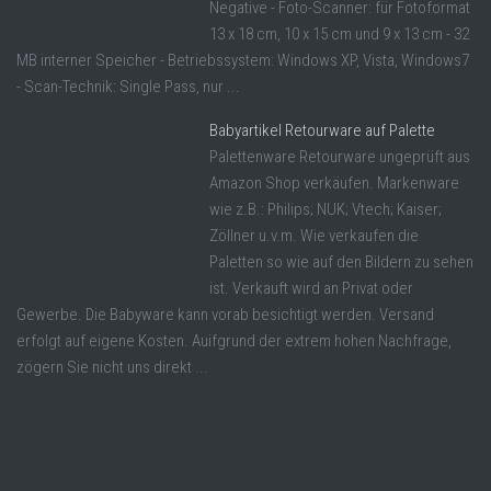
Negative - Foto-Scanner: für Fotoformat
13 x 18 cm, 10 x 15 cm und 9 x 13 cm - 32
MB interner Speicher - Betriebssystem: Windows XP, Vista, Windows7
- Scan-Technik: Single Pass, nur ...
Babyartikel Retourware auf Palette
Palettenware Retourware ungeprüft aus
Amazon Shop verkäufen. Markenware
wie z.B.: Philips; NUK; Vtech; Kaiser;
Zöllner u.v.m. Wie verkaufen die
Paletten so wie auf den Bildern zu sehen
ist. Verkauft wird an Privat oder
Gewerbe. Die Babyware kann vorab besichtigt werden. Versand
erfolgt auf eigene Kosten. Auifgrund der extrem hohen Nachfrage,
zögern Sie nicht uns direkt ...