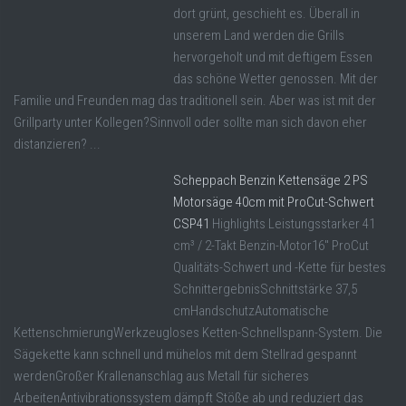
dort grünt, geschieht es. Überall in
unserem Land werden die Grills
hervorgeholt und mit deftigem Essen
das schöne Wetter genossen. Mit der
Familie und Freunden mag das traditionell sein. Aber was ist mit der
Grillparty unter Kollegen?Sinnvoll oder sollte man sich davon eher
distanzieren? ...
Scheppach Benzin Kettensäge 2 PS
Motorsäge 40cm mit ProCut-Schwert
CSP41
Highlights Leistungsstarker 41
cm³ / 2-Takt Benzin-Motor16" ProCut
Qualitäts-Schwert und -Kette für bestes
SchnittergebnisSchnittstärke 37,5
cmHandschutzAutomatische
KettenschmierungWerkzeugloses Ketten-Schnellspann-System. Die
Sägekette kann schnell und mühelos mit dem Stellrad gespannt
werdenGroßer Krallenanschlag aus Metall für sicheres
ArbeitenAntivibrationssystem dämpft Stöße ab und reduziert das