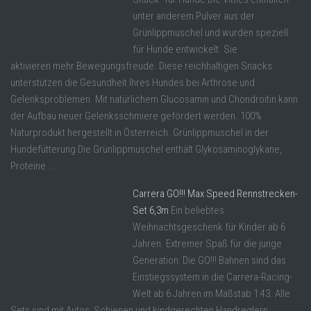
unter anderem Pulver aus der
Grünlippmuschel und wurden speziell
für Hunde entwickelt. Sie
aktivieren mehr Bewegungsfreude. Diese reichhaltigen Snacks
unterstützen die Gesundheit Ihres Hundes bei Arthrose und
Gelenksproblemen. Mit natürlichem Glucosamin und Chondroitin kann
der Aufbau neuer Gelenksschmiere gefördert werden. 100%
Naturprodukt hergestellt in Österreich. Grünlippmuschel in der
Hundefütterung Die Grünlippmuschel enthält Glykosaminoglykane,
Proteine ...
Carrera GO!!! Max Speed Rennstrecken-
Set 6,3m
Ein beliebtes
Weihnachtsgeschenk für Kinder ab 6
Jahren. Extremer Spaß für die junge
Generation: Die GO!!! Bahnen sind das
Einstiegssystem in die Carrera-Racing-
Welt ab 6 Jahren im Maßstab 1:43. Alle
Sets sind mit Autos, Schienen und kindgerechten Handreglern