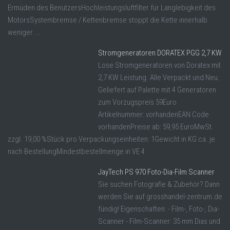
Ermüden des BenutzersHochleistungsluftfilter für Langlebigkeit des
MotorsSystembremse / Kettenbremse stoppt die Kette innerhalb
weniger ...
Stromgeneratoren DORATEX PGG 2,7 KW
Lose Stromgeneratoren von Doratex mit
2,7 KW Leistung. Alle Verpackt und Neu.
Geliefert auf Palette mit 4 Generatoren
zum Vorzugspreis 59Euro
Artikelnummer: vorhandenEAN Code
vorhandenPreise ab: 59,95 EuroMwSt.
zzgl. 19,00 %Stück pro Verpackungseinheiten: 1Gewicht in KG ca. je
nach BestellungMindestbestellmenge in VE 4
JayTech PS 970 Foto-Dia-Film Scanner
Sie suchen Fotografie & Zubehör? Dann
werden Sie auf grosshandel-zentrum.de
fündig! Eigenschaften: - Film-, Foto-, Dia-
Scanner - Film-Scanner: 35 mm Dias und