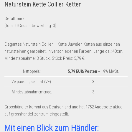
Naturstein Kette Collier Ketten
Lebensmittel & Getränke
Multimedia & Elektro
Gefällt mir?:
[Total:
0
Gesamtbewertung:
0
]
Münzen
Spielzeug & Games
Elegantes Naturstein Collier – Kette Juwelen Ketten aus einzelnen
Schuhe & Accessoires
natursteinen gearbeitet. In verschiedenen Farben. Länge ca.: 40cm.
Sport & Freizeit
Mindestabnahme: 3 Stück. Stück Preis: 5,79 €.
Uhren & Schmuck
Nettopreis:
5,79 EUR/Posten
+ 19% MwSt.
Wohnen & Einrichten
Verpackungseinheit (VE):
3
Restposten-Angebote
Mindestabnahmemenge:
3
Restposten für Privatpersonen
eBay Restposten kaufen
Grosshändler kommt aus Deutschland und hat 1752 Angebote aktuell
auf grosshandel-zentrum eingestellt.
Sonderposten-Angebote
Saison & Eventprodkte
Mit einen Blick zum Händler: