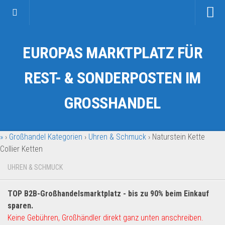
Startseite
EUROPAS MARKTPLATZ FÜR
Kategorien
Auto & Motorrad
REST- & SONDERPOSTEN IM
Drogerie & Tierbedarf
GROSSHANDEL
Fahrzeuge & Transport
Fashion & Mode
»
›
Großhandel Kategorien
›
Uhren & Schmuck
›
Naturstein Kette
Garten & Werkzeug
Collier Ketten
Geschäft, Büro & Schreibwaren
UHREN & SCHMUCK
Geschenkartikel
Haushaltswaren
TOP B2B-Großhandelsmarktplatz - bis zu 90% beim Einkauf
Handy und Smartphone
sparen.
Keine Gebühren, Großhändler direkt ganz unten anschreiben.
Kosmetik & Pflege