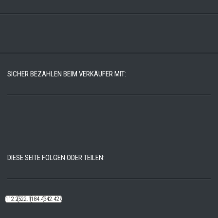
SICHER BEZAHLEN BEIM VERKÄUFER MIT:
DIESE SEITE FOLGEN ODER TEILEN:
112.22k
522.14k
184.48k
342.42k