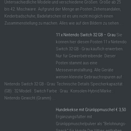
Untersachiedliche Modele und verschiedene Größen. Größe ab 25
bis 42. Mischware. Aufgrund der Menge an Posten Zehensandalen,
Kinderbadschuhe, Badelatschen ist es uns nicht möglich einen
Zusammenstellung zu machen. Alles wie auf den Bildern zu sehen ...
11 x Nintendo Switch 32 GB – Grau
Sie
können hier diesen Posten 11 x Nintendo
Switch 32 GB - Grau käuflich erwerben.
Nur für Gewerbetreibende. Dieser
Posten stammt aus eine
Messeveranstalltung. Alle Geräte
weisen kleinste Gebrauchsspuren auf.
Nintendo Switch 32 GB - Grau: Technische Details Speicherkapazität
(GB) : 32 Modell : Switch Farbe : Grau : Konsolen-Hybrid Marke :
Nintendo Gewicht (Gramm) ...
Hundekekse mit Grünlippmuschel € 3,50
Ergänzungsfutter mit
Grünlippmuschelpulver als “Belohnungs-
Snack” für Hunde Die Vitties enthalten