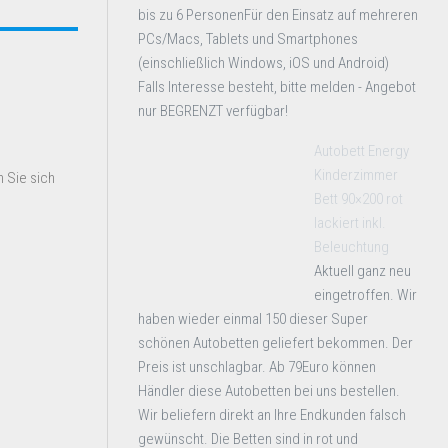
bis zu 6 PersonenFür den Einsatz auf mehreren
PCs/Macs, Tablets und Smartphones
(einschließlich Windows, iOS und Android)
Falls Interesse besteht, bitte melden - Angebot
nur BEGRENZT verfügbar!
Autobett Energy
Kinderzimmer
 Sie sich
Bett 90×200 rot
lackiert inkl.
Beleuchtung
Aktuell ganz neu
eingetroffen. Wir
haben wieder einmal 150 dieser Super
schönen Autobetten geliefert bekommen. Der
Preis ist unschlagbar. Ab 79Euro können
Händler diese Autobetten bei uns bestellen.
Wir beliefern direkt an Ihre Endkunden falsch
gewünscht. Die Betten sind in rot und