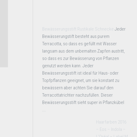
Bewässerungsstift Rustikale Schnecke
Jeder
Bewässerungstift besteht aus purem
Terracotta, so dass es gefüllt mit Wasser
langsam aus dem unbemalten Zapfen austritt,
so dass es zur Bewässerung von Pflanzen
genutzt werden kann. Jeder
Bewässerungsstift ist ideal für Haus- oder
Topfpflanzen geeignet, um sie konstant zu
bewässern aber achten Sie darauf den
Terracottatrichter nachzufüllen. Dieser
Bewässerungsstift sieht super in Pflanzkübel
...
Haarfarben 2016
– Eos – Indola –
L’Oréal – Label M