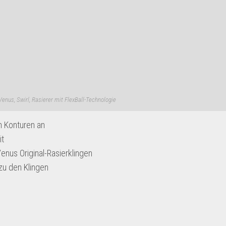
 Venus, Swirl, Rasierer mit FlexBall-Technologie
n Konturen an
it
Venus Original-Rasierklingen
zu den Klingen