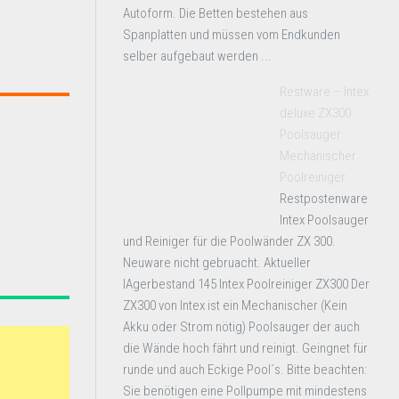
Autoform. Die Betten bestehen aus
Spanplatten und müssen vom Endkunden
selber aufgebaut werden ...
Restware – Intex
deluxe ZX300
Poolsauger
Mechanischer
Poolreiniger
Restpostenware
Intex Poolsauger
und Reiniger für die Poolwänder ZX 300.
Neuware nicht gebruacht. Aktueller
lAgerbestand 145 Intex Poolreiniger ZX300 Der
ZX300 von Intex ist ein Mechanischer (Kein
Akku oder Strom nötig) Poolsauger der auch
die Wände hoch fährt und reinigt. Geingnet für
runde und auch Eckige Pool´s. Bitte beachten:
Sie benötigen eine Pollpumpe mit mindestens