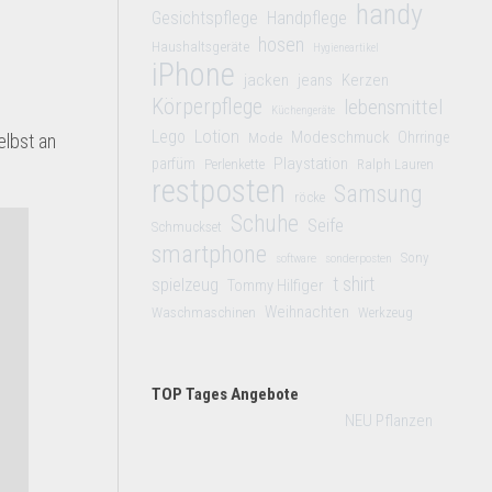
handy
Gesichtspflege
Handpflege
hosen
Haushaltsgeräte
Hygieneartikel
iPhone
jacken
jeans
Kerzen
Körperpflege
lebensmittel
Küchengeräte
Lego
Lotion
Modeschmuck
Mode
Ohrringe
elbst an
Playstation
parfüm
Perlenkette
Ralph Lauren
restposten
Samsung
röcke
Schuhe
Seife
Schmuckset
smartphone
Sony
software
sonderposten
t shirt
spielzeug
Tommy Hilfiger
Weihnachten
Waschmaschinen
Werkzeug
TOP Tages Angebote
NEU Pflanzen