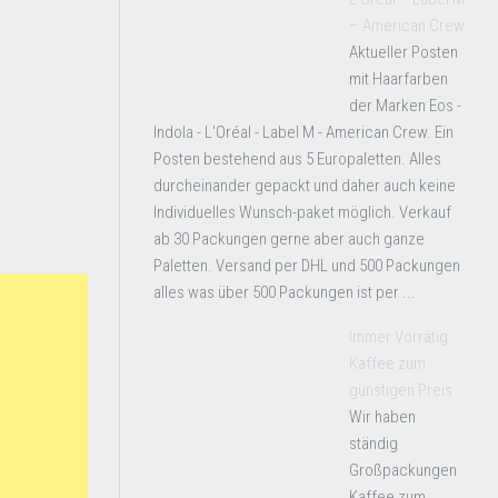
– American Crew
Aktueller Posten
mit Haarfarben
der Marken Eos -
Indola - L'Oréal - Label M - American Crew. Ein
Posten bestehend aus 5 Europaletten. Alles
durcheinander gepackt und daher auch keine
Individuelles Wunsch-paket möglich. Verkauf
ab 30 Packungen gerne aber auch ganze
Paletten. Versand per DHL und 500 Packungen
alles was über 500 Packungen ist per ...
Immer Vorrätig
Kaffee zum
günstigen Preis
Wir haben
ständig
Großpackungen
Kaffee zum