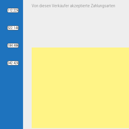
Von diesen Verkäufer akzeptierte Zahlungsarten
112.22k
522.14k
184.48k
342.42k