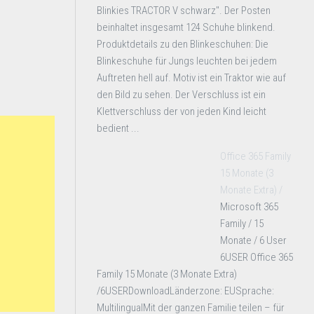
Blinkies TRACTOR V schwarz". Der Posten
beinhaltet insgesamt 124 Schuhe blinkend.
Produktdetails zu den Blinkeschuhen: Die
Blinkeschuhe für Jungs leuchten bei jedem
Auftreten hell auf. Motiv ist ein Traktor wie auf
den Bild zu sehen. Der Verschluss ist ein
Klettverschluss der von jeden Kind leicht
bedient ...
Office 365 Family
15 Monate (3
Monate Extra) /
Microsoft 365
Family / 15
Monate / 6 User
6USER Office 365
Family 15 Monate (3 Monate Extra)
/6USERDownloadLänderzone: EUSprache:
MultilingualMit der ganzen Familie teilen – für