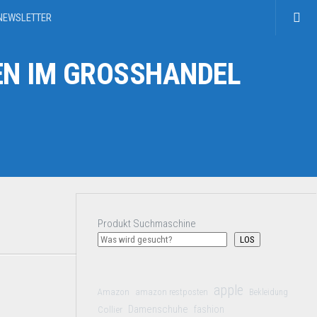
NEWSLETTER
N IM GROSSHANDEL
Produkt Suchmaschine
LOS
apple
Amazon
amazon restposten
Bekleidung
Damenschuhe
Collier
fashion