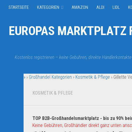
STARTSEITE
KATEGORIEN
AMAZON
ALDI
LIDL
K
EUROPAS MARKTPLATZ F
Kostenlos registrieren – keine Gebühren, direkte Händlerkontakte
»
›
Großhandel Kategorien
›
Kosmetik & Pflege
›
Gillette V
KOSMETIK & PFLEGE
TOP B2B-Großhandelsmarktplatz - bis zu 90% bei
Keine Gebühren, Großhändler direkt ganz unten ansc