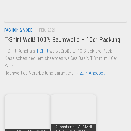
Dropshipping-Produkte
B2B Produkte
Grosshandel
FASHION & MODE
11 FEB., 2021
Amazon
T-Shirt Weiß 100% Baumwolle – 10er Packung
Aldi
T-Shirt Rundhals
T-Shirt
weiß „Größe L“ 10 Stück pro Pack
Lidl
Klassisches bequem sitzendes weißes Basic T-Shirt im 10er
Kostenlos verkaufen
Pack.
Hochwertige Verarbeitung garantiert
→ zum Angebot
Anmelden
Kostenlos Registrieren
Newsletter
Grosshandel ARMANI