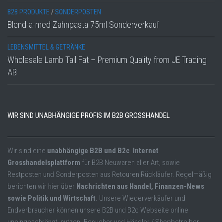
B2B PRODUKTE
/
SONDERPOSTEN
Blend-a-med Zahnpasta 75ml Sonderverkauf
LEBENSMITTEL & GETRÄNKE
Wholesale Lamb Tail Fat – Premium Quality from JE Trading
AB
WIR SIND UNABHÄNGIGE PROFIS IM B2B GROSSHANDEL
Wir sind eine
unabhängige B2B und B2c Internet
Grosshandelsplattform
für B2B Neuwaren aller Art, sowie
Restposten und Sonderposten aus Retouren Rückläufer. Regelmäßig
berichten wir hier über
Nachrichten aus Handel, Finanzen-News
sowie Politik und Wirtschaft
. Unsere Wiederverkäufer und
Endverbraucher können unsere B2B und B2c Webseite online