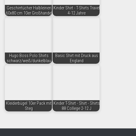
Geschirrtücher Halbleinen
Kinder Shirt - T-Shirts Travel
60x80 cm 10er Großhandel
4-12 Jahre
Hugo Boss Polo Shirts
Basic Shirt mit Druck aus
schwarz/weiß/dunkelblau
England
Kleiderbügel 10er Pack mit
Kinder T-Shirt - Shirt - Shirts
Steg
88 College 2-12 J