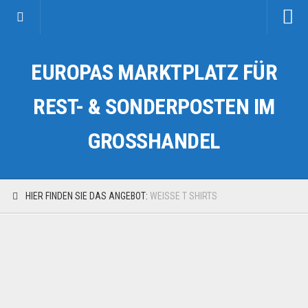
Startseite
EUROPAS MARKTPLATZ FÜR
Kategorien
Auto & Motorrad
REST- & SONDERPOSTEN IM
Drogerie & Tierbedarf
GROSSHANDEL
Fahrzeuge & Transport
Fashion & Mode
Garten & Werkzeug
HIER FINDEN SIE DAS ANGEBOT:
WEISSE T SHIRTS
Geschäft, Büro & Schreibwaren
Geschenkartikel
Haushaltswaren
Handy und Smartphone
Kosmetik & Pflege