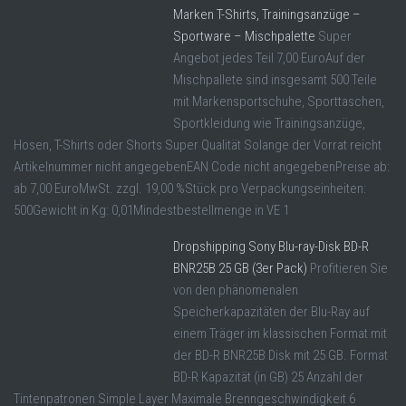
Marken T-Shirts, Trainingsanzüge –
Sportware – Mischpalette
Super
Angebot jedes Teil 7,00 EuroAuf der
Mischpallete sind insgesamt 500 Teile
mit Markensportschuhe, Sporttaschen,
Sportkleidung wie Trainingsanzüge,
Hosen, T-Shirts oder Shorts Super Qualität Solange der Vorrat reicht
Artikelnummer nicht angegebenEAN Code nicht angegebenPreise ab:
ab 7,00 EuroMwSt. zzgl. 19,00 %Stück pro Verpackungseinheiten:
500Gewicht in Kg: 0,01Mindestbestellmenge in VE 1
Dropshipping Sony Blu-ray-Disk BD-R
BNR25B 25 GB (3er Pack)
Profitieren Sie
von den phänomenalen
Speicherkapazitäten der Blu-Ray auf
einem Träger im klassischen Format mit
der BD-R BNR25B Disk mit 25 GB. Format
BD-R Kapazität (in GB) 25 Anzahl der
Tintenpatronen Simple Layer Maximale Brenngeschwindigkeit 6