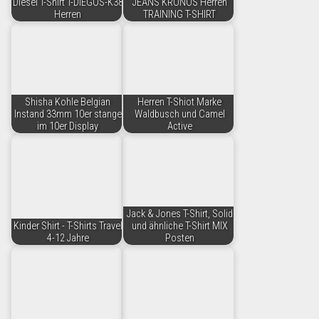
Diesel T-Shirt T-DIEGOS-K38
JEANS KRONOS Herren
Herren
TRAINING T-SHIRT
Shisha Kohle Belgian
Herren T-Shiot Marke
Instand 33mm 10er stange
Waldbusch und Camel
im 10er Display
Active
Jack & Jones T-Shirt, Solid
Kinder Shirt - T-Shirts Travel
und ähnliche T-Shirt MIX
4-12 Jahre
Posten