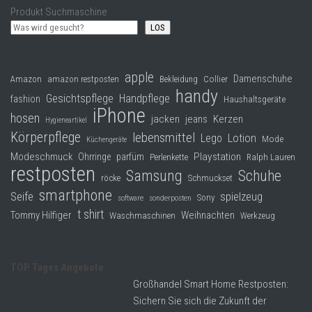
Produkt Suchmaschine
LOS
apple
Damenschuhe
Collier
Amazon
amazon restposten
Bekleidung
handy
Gesichtspflege
Handpflege
fashion
Haushaltsgeräte
iPhone
hosen
jacken
jeans
Kerzen
Hygieneartikel
Körperpflege
lebensmittel
Lego
Lotion
Mode
Küchengeräte
Modeschmuck
Playstation
Ohrringe
parfüm
Perlenkette
Ralph Lauren
restposten
Samsung
Schuhe
röcke
Schmuckset
smartphone
Seife
spielzeug
Sony
software
sonderposten
t shirt
Tommy Hilfiger
Weihnachten
Waschmaschinen
Werkzeug
TOP Tages Angebote
Großhandel Smart Home Restposten:
Sichern Sie sich die Zukunft der