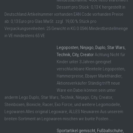
Mindestabnahme: 400€ netto Warenwert
Dessert pro Stück: 0,13 € hergestellt in
Deutschland Artikelnummer vorhanden EAN Code vorhanden Preise
ab: 0,13 Euro pro Glas MwSt. zzgl. 19,00 % Stück pro
Verpackungseinheiten: 25 Gewicht in KG 0.0546 Mindestbestellmenge
in VE mindestens 65 VE
Legoposten, Ninjago, Duplo, Star Wars,
Technik, City, Creator
Achtung Nicht für
Kinder unter 3 Jahren geeignet
verschluckbare Kleinteile Legoposten,
Hammerpreise, Ebayer Markthändler,
Aktionsverkäufer Ständig trifft neue
Ware ein Dabei können sein unter
anderm Lego Duplo, Star Wars, Technik, Ninjago, City, Creator,
Steinboxen, Bionicle, Racer, Exo Force, und weitere Legomodelle,
Legowaren Alles original Legoware, ALLES Neuwaren Aus unserem
breiten Sortiment an Legowaren mischen wir bunte Posten ...
Sportartikel gemischt, Fußballschuhe,