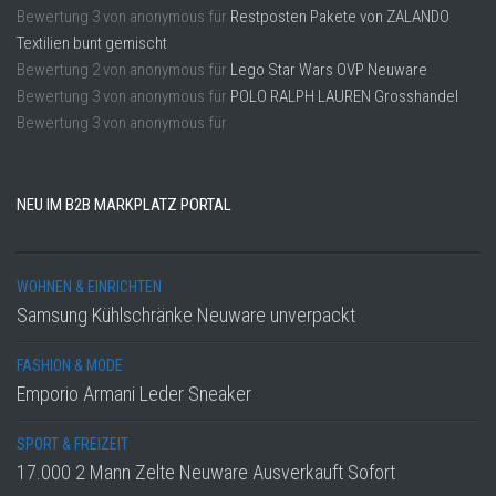
Bewertung
3
von
anonymous
für
Restposten Pakete von ZALANDO
Textilien bunt gemischt
Bewertung
2
von
anonymous
für
Lego Star Wars OVP Neuware
Bewertung
3
von
anonymous
für
POLO RALPH LAUREN Grosshandel
Bewertung
3
von
anonymous
für
NEU IM B2B MARKPLATZ PORTAL
WOHNEN & EINRICHTEN
Samsung Kühlschränke Neuware unverpackt
FASHION & MODE
Emporio Armani Leder Sneaker
SPORT & FREIZEIT
17.000 2 Mann Zelte Neuware Ausverkauft Sofort