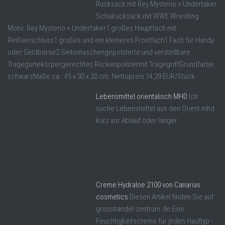
Rucksack mit Rey Mysterio + Undertaker
Schulrucksack mit WWE Wrestling
Motiv: Rey Mysterio + Undertaker1 großes Hauptfach mit
Reißverschluss1 großes und ein kleineres Frontfach1 Fach für Handy
oder Geldbörse2 Seitentaschengepolsterte und verstellbare
Tragegurtekörpergerechtes Rückenpolstermit TragegriffGrundfarbe:
schwarzMaße ca.: 45 x 30 x 20 cm. Nettopreis:14,29 EUR/Stück ...
Lebensmittel orientalisch MHD
Ich
suche Lebensmittel aus den Orient mhd
kurz vor Ablauf oder länger.
Creme Hydraloe 2100 von Canarias
cosmetics
Diesen Artikel finden Sie auf
grosshandel-zentrum.de Eine
Feuchtigkeitscreme für jeden Hauttyp -