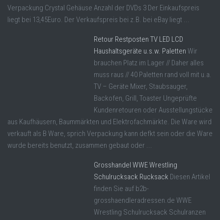
Verpackung Crystal Gehäuse Anzahl der DVDs 3 Der Einkaufspreis
liegt bei 13,45Euro. Der Verkaufspreis bei z.B. bei eBay liegt ...
Retour Restposten TV LED LCD
Haushaltsgeräte u.s.w. Paletten
Wir
brauchen Platz im Lager // Daher alles
muss raus // 40 Paletten rand voll mit u.a.
TV – Geräte Mixer, Staubsauger,
Backofen, Grill, Toaster Ungeprüfte
Kundenretouren oder Ausstellungstücke
aus Kaufhäusern, Baummärkten und Elektrofachmärkte. Die Ware wird
verkauft als B Ware, sprich Verpackung kann defkt sein oder die Ware
wurde bereits benutzt, zusammen gebaut oder ...
Grosshandel WWE Wrestling
Schulrucksack Rucksack
Diesen Artikel
finden Sie auf b2b-
grosshaendleradressen.de WWE
Wrestling Schulrucksack Schulranzen