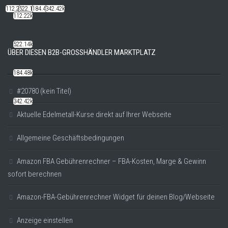
112.22k
522.14k
184.48k
342.42k
112.22k
522.14k
ÜBER DIESEN B2B-GROSSHÄNDLER MARKTPLATZ
184.48k
#20780 (kein Titel)
342.42k
Aktuelle Edelmetall-Kurse direkt auf Ihrer Webseite
Allgemeine Geschäftsbedingungen
Amazon FBA Gebührenrechner – FBA-Kosten, Marge & Gewinn
sofort berechnen
Amazon-FBA-Gebührenrechner Widget für deinen Blog/Webseite
Anzeige einstellen