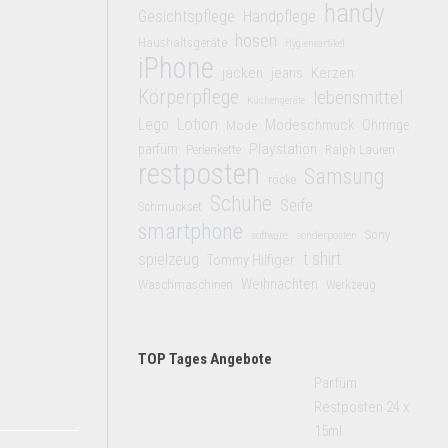
handy
Gesichtspflege
Handpflege
hosen
Haushaltsgeräte
Hygieneartikel
iPhone
jacken
jeans
Kerzen
Körperpflege
lebensmittel
Küchengeräte
Lego
Lotion
Modeschmuck
Mode
Ohrringe
Playstation
parfüm
Perlenkette
Ralph Lauren
restposten
Samsung
röcke
Schuhe
Seife
Schmuckset
smartphone
Sony
software
sonderposten
t shirt
spielzeug
Tommy Hilfiger
Weihnachten
Waschmaschinen
Werkzeug
TOP Tages Angebote
Parfüm
Restposten 24 x
15ml