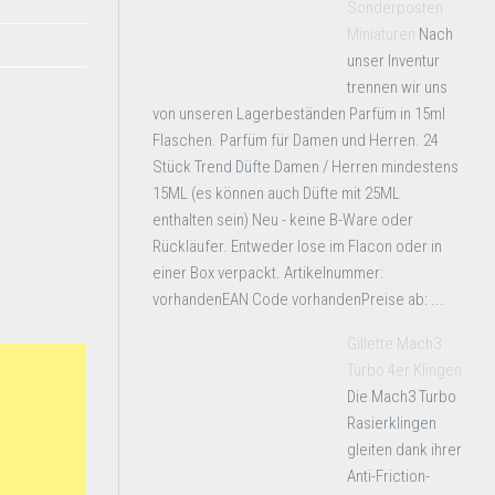
Sonderposten
Miniaturen
Nach
unser Inventur
trennen wir uns
von unseren Lagerbeständen Parfüm in 15ml
Flaschen. Parfüm für Damen und Herren. 24
Stück Trend Düfte Damen / Herren mindestens
15ML (es können auch Düfte mit 25ML
enthalten sein) Neu - keine B-Ware oder
Rückläufer. Entweder lose im Flacon oder in
einer Box verpackt. Artikelnummer:
vorhandenEAN Code vorhandenPreise ab: ...
Gillette Mach3
Turbo 4er Klingen
Die Mach3 Turbo
Rasierklingen
gleiten dank ihrer
Anti-Friction-