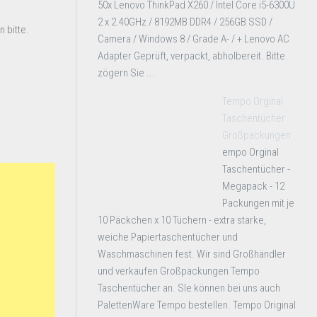
50x Lenovo ThinkPad X260 / Intel Core i5-6300U
2 x 2.40GHz / 8192MB DDR4 / 256GB SSD /
 bitte.
Camera / Windows 8 / Grade A- / + Lenovo AC
Adapter Geprüft, verpackt, abholbereit. Bitte
zögern Sie ...
Tempo Orginal
Taschentücher
Großpackungen
empo Orginal
Taschentücher -
Megapack - 12
Packungen mit je
10 Päckchen x 10 Tüchern - extra starke,
weiche Papiertaschentücher und
Waschmaschinen fest. Wir sind Großhändler
und verkaufen Großpackungen Tempo
Taschentücher an. SIe können bei uns auch
PalettenWare Tempo bestellen. Tempo Original