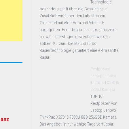
Technologie
besonders sanft über die Gesichtshaut.
Zusätzlich wird über den Lubastrip ein
Gleitmittel mit Aloe-Vera und Vitamin E
abgegeben. Ein Indikator am Lubrastrip zeigt
an, wann die Klingen gewechselt werden
sollten. Kurzum: Die Mach3 Turbo
Rasiertechnologie garantiert eine extra sanfte
Rasur.
Restposten
Laptop Lenovo
ThinkPad X270 i5-
7300U Kamera
TOP 10
Restposten von
Laptop Lenovo
ThinkPad X270 i5-7300U 8GB 256SSD Kamera.
ganz
Das Angebot ist nur wenige Tage verfügbar.