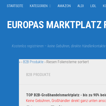
STARTSEITE
KATEGORIEN
AMAZON
ALDI
LIDL
K
EUROPAS MARKTPLATZ F
Kostenlos registrieren – keine Gebühren, direkte Händlerkontakte
»
›
B2B Produkte
›
Riesen Foliensterne sortiert
B2B PRODUKTE
TOP B2B-Großhandelsmarktplatz - bis zu 90% bei
Keine Gebühren, Großhändler direkt ganz unten ansc