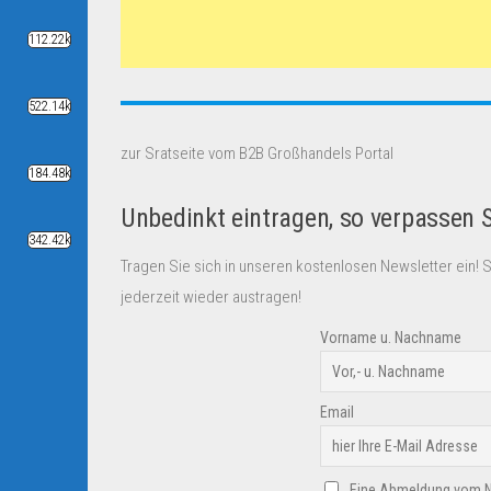
112.22k
522.14k
zur Sratseite vom B2B Großhandels Portal
184.48k
Unbedinkt eintragen, so verpassen 
342.42k
Tragen Sie sich in unseren kostenlosen Newsletter ein! 
jederzeit wieder austragen!
Vorname u. Nachname
Email
Eine Abmeldung vom New