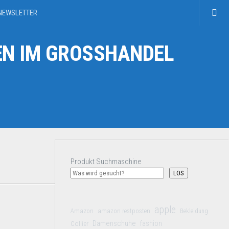
NEWSLETTER
N IM GROSSHANDEL
Produkt Suchmaschine
LOS
apple
Amazon
amazon restposten
Bekleidung
Damenschuhe
Collier
fashion