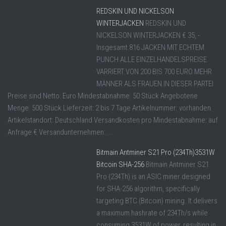
REDSKIN UND NICKELSON
WINTERJACKEN
REDSKIN UND
NICKELSON WINTERJACKEN € 35, -
Insgesamt 816 JACKEN MIT ECHTEM
PUNCH ALLE EINZELHANDELSPREISE
VARRIERT VON 200 BIS 700 EURO MEHR
MÄNNER ALS FRAUEN IN DIESER PARTEI
Preise sind Netto: Euro Mindestabnahme: 50 Stück Angebotene
Menge: 500 Stück Lieferzeit: 2 bis 7 Tage Artikelnummer: vorhanden
Artikelstandort: Deutschland Versandkosten pro Mindestabnahme: auf
Anfrage € Versandunternehmen: ...
Bitmain Antminer S21 Pro (234Th)3531W
Bitcoin SHA-256
Bitmain Antminer S21
Pro (234Th) is an ASIC miner designed
for SHA-256 algorithm, specifically
targeting BTC (Bitcoin) mining. It delivers
a maximum hashrate of 234Th/s while
consuming 3531W of power, resulting in