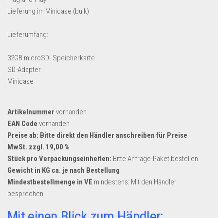
Dropshipping-Produkte
Lieferung im Minicase (bulk)
B2B Produkte
Lieferumfang:
Grosshandel
Amazon
32GB microSD- Speicherkarte
SD-Adapter
Aldi
Minicase
Lidl
Kostenlos verkaufen
Artikelnummer
vorhanden
EAN Code
Anmelden
vorhanden
Preise ab: Bitte direkt den Händler anschreiben für Preise
Kostenlos Registrieren
MwSt. zzgl. 19,00 %
Stück pro Verpackungseinheiten:
Bitte Anfrage-Paket bestellen
Newsletter
Gewicht in KG ca. je nach Bestellung
Mindestbestellmenge in VE
mindestens: Mit den Händler
besprechen
Mit einen Blick zum Händler: