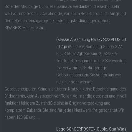
Sole der Mikroalge Dunaliella Salina zu verdanken, die selbst sehr
wertvoll und reich an Carotinoide, vor allem Beta-Carotin ist. Aufgrund
der seltenen, einzigartigen Entstehungsbedingungen gehört
SIVASH®-Heilerde zu ...
(Klasse A)Samsung Galaxy S22 PLUS 5G
512gb
(Klasse A)Samsung Galaxy S22
PLUS 5G 512gb Sie sind KLASSE-A-
TelefoneGroßhandelpreise.Sie werden
fair verwendet. Sehr geringe
Gebrauchsspuren.Sie sehen aus wie
neu, nur sehr wenige
Gebrauchsspuren.Keine sichtbaren Kratzer, keine Beschädigung des
Bildschirms, kein Austausch von Teilen.Vollständig getestet und in voll
funktionsfähigem ZustandSie sind in Originalverpackung und
komplettem Zubehör.Sie sind für jedes Netzwerk freigeschaltet.Wir
haben 128 GB und ...
Lego SONDERPOSTEN, Duplo, Star Wars,