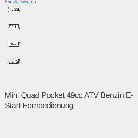
Haushaltswaren
112.22k
522.14k
184.48k
342.42k
Mini Quad Pocket 49cc ATV Benzin E-
Start Fernbedienung
Benzin-Miniquad 49cc Elektr...
Fahrzeuge & Transport