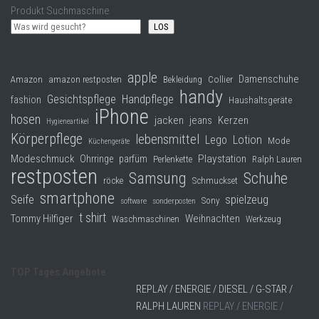
Produkt Suchmaschine
LOS
apple
Damenschuhe
Collier
Amazon
amazon restposten
Bekleidung
handy
Gesichtspflege
Handpflege
fashion
Haushaltsgeräte
iPhone
hosen
jacken
jeans
Kerzen
Hygieneartikel
Körperpflege
lebensmittel
Lego
Lotion
Mode
Küchengeräte
Modeschmuck
Playstation
Ohrringe
parfüm
Perlenkette
Ralph Lauren
restposten
Samsung
Schuhe
röcke
Schmuckset
smartphone
Seife
spielzeug
Sony
software
sonderposten
t shirt
Tommy Hilfiger
Weihnachten
Waschmaschinen
Werkzeug
TOP Tages Angebote
REPLAY / ENERGIE / DIESEL / G-STAR /
RALPH LAUREN
REPLAY / ENERGIE /