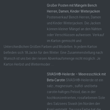
Großer Posten mit Mängeln Bench
Herren, Damen, Kinder Winterjacken
Postenverkauf Bench Herren, Damen
und Kinder Winterjacken. Die Jacken
können kleiner Mängel an den Nähten
oder Verschlüssen aufweisen. Verkauf
im Karton gemischt und
Unterchiedlichen Größen Farben und Modellen. In jedem Karton
befinden sich 18 Jackn für den Winter. Eine Zusammenstellung nach
Wunsch ist uns bei der riesen Abverkaufsmenge nicht möglich. Je
Karton Herbst und Wintermoder ...
SIVASH®-Heilerde – Meeresschlick mit
Beta-Carotin
SIVASH®-Heilerde ist ein
salz-, magnesium-, sulfid- und beta-
carotin-haltiges Peloid, das in der
hochkonzentrierten, rosafarbenen Sole
des Salzsees Sivash (im Norden der
Krim) entsteht. Die rosa Farbe hat die