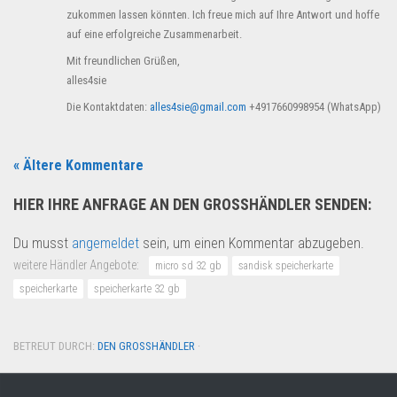
zukommen lassen könnten. Ich freue mich auf Ihre Antwort und hoffe
auf eine erfolgreiche Zusammenarbeit.
Mit freundlichen Grüßen,
alles4sie
Die Kontaktdaten:
alles4sie@gmail.com
+4917660998954 (WhatsApp)
« Ältere Kommentare
HIER IHRE ANFRAGE AN DEN GROSSHÄNDLER SENDEN:
Du musst
angemeldet
sein, um einen Kommentar abzugeben.
weitere Händler Angebote:
micro sd 32 gb
sandisk speicherkarte
speicherkarte
speicherkarte 32 gb
BETREUT DURCH:
DEN GROSSHÄNDLER
·