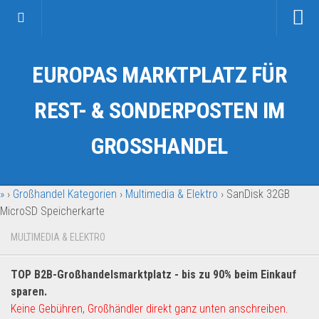
Startseite
EUROPAS MARKTPLATZ FÜR
Kategorien
Auto & Motorrad
REST- & SONDERPOSTEN IM
Drogerie & Tierbedarf
GROSSHANDEL
Fahrzeuge & Transport
Fashion & Mode
»
›
Großhandel Kategorien
›
Multimedia & Elektro
›
SanDisk 32GB
Garten & Werkzeug
MicroSD Speicherkarte
Geschäft, Büro & Schreibwaren
MULTIMEDIA & ELEKTRO
Geschenkartikel
Haushaltswaren
TOP B2B-Großhandelsmarktplatz - bis zu 90% beim Einkauf
Handy und Smartphone
sparen.
Keine Gebühren, Großhändler direkt ganz unten anschreiben.
Kosmetik & Pflege