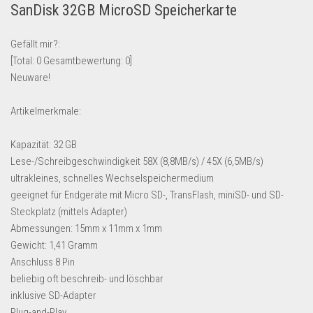
SanDisk 32GB MicroSD Speicherkarte
Lebensmittel & Getränke
Multimedia & Elektro
Gefällt mir?:
[Total:
0
Gesamtbewertung:
0
]
Münzen
Neuware!
Spielzeug & Games
Schuhe & Accessoires
Artikelmerkmale:
Sport & Freizeit
Kapazität: 32 GB
Uhren & Schmuck
Lese-/Schreibgeschwindigkeit 58X (8,8MB/s) / 45X (6,5MB/s)
ultrakleines, schnelles Wechselspeichermedium
Wohnen & Einrichten
geeignet für Endgeräte mit Micro SD-, TransFlash, miniSD- und SD-
Restposten-Angebote
Steckplatz (mittels Adapter)
Restposten für Privatpersonen
Abmessungen: 15mm x 11mm x 1mm
Gewicht: 1,41 Gramm
eBay Restposten kaufen
Anschluss 8 Pin
Sonderposten-Angebote
beliebig oft beschreib- und löschbar
Saison & Eventprodkte
inklusive SD-Adapter
Plug-and-Play