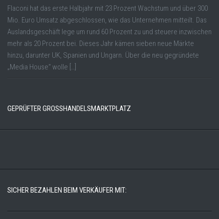
Flaconi hat das erste Halbjahr mit 23 Prozent Wachstum und über 300
Mio. Euro Umsatz abgeschlossen, wie das Unternehmen mitteilt. Das
Auslandsgeschäft lege um rund 60 Prozent zu und steuere inzwischen
mehr als 20 Prozent bei. Dieses Jahr kämen sieben neue Märkte
hinzu, darunter UK, Spanien und Ungarn. Über die neu gegründete
„Media House“ wolle […]
GEPRÜFTER GROSSHANDELSMARKTPLATZ
SICHER BEZAHLEN BEIM VERKÄUFER MIT: