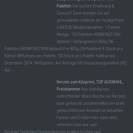
Paletten
Sie suchen Ernährung &
Genuss? Dann werden Sie auf
grosshandel-zentrum.de fündig! Preis:
6,49 EUR Mindestabnahme: 1 Palette
Menge: 155 Paletten 4008976021346
Aptamil 1 Anfangsmilch 800g (96
Paletten) 4008976021490 Aptamil Pre 800g (59 Paletten) 4 Stück pro
Karton 48 Kartons pro Palette 192 Stück pro Palette Haltbar bis
Dezember 2014. Nettopreis: Auf Anfrage/VB Verpackungseinheit (VE):
Auf ...
Kerzen zum Kilopreis, TOP AUSWAHL,
Preishammer
Aus ständig neu
eintreffender Ware mische wir Kerzen,
bunt gemischt zusammenKerzen breit
gemischtRiesen Auswahl an aktuellen
Farben und Größen Hier kann alles
vertreten sein wie zum
Beispiel:TeelichterStumpenkerzen in allen Größen und