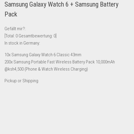
Samsung Galaxy Watch 6 + Samsung Battery
Lebensmittel & Getränke
Pack
Multimedia & Elektro
Münzen
Gefällt mir?:
[Total:
0
Gesamtbewertung:
0
]
Spielzeug & Games
In stock in Germany:
Schuhe & Accessoires
10x Samsung Galaxy Watch 6 Classic 43mm
Sport & Freizeit
200x Samsung Portable Fast Wireless Battery Pack 10,000mAh
Uhren & Schmuck
@ksh4,500 (Phone & Watch Wireless Charging)
Wohnen & Einrichten
Pickup or Shipping
Restposten-Angebote
Restposten für Privatpersonen
eBay Restposten kaufen
Sonderposten-Angebote
Saison & Eventprodkte