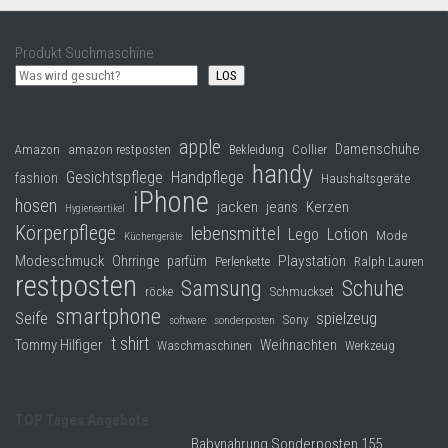
Produkt Suchmaschine
LOS
apple
Damenschuhe
Collier
Amazon
amazon restposten
Bekleidung
handy
Gesichtspflege
Handpflege
fashion
Haushaltsgeräte
iPhone
hosen
jacken
jeans
Kerzen
Hygieneartikel
Körperpflege
lebensmittel
Lego
Lotion
Mode
Küchengeräte
Modeschmuck
Playstation
Ohrringe
parfüm
Perlenkette
Ralph Lauren
restposten
Samsung
Schuhe
röcke
Schmuckset
smartphone
Seife
spielzeug
Sony
software
sonderposten
t shirt
Tommy Hilfiger
Weihnachten
Waschmaschinen
Werkzeug
TOP Tages Angebote
Babynahrung Sonderposten 155