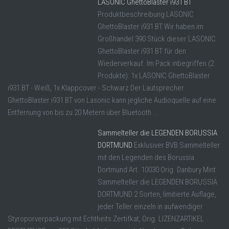
LASONIC GhettoBlaster i931 BT
Produktbeschreibung LASONIC
GhettoBlaster i931 BT Wir haben im
Großhandel 390 Stück dieser LASONIC
GhettoBlaster i931 BT für den
Wiederverkauf. Im Pack inbegriffen (2
Produkte): 1x LASONIC GhettoBlaster
i931 BT - Weiß, 1x Klappcover - Schwarz Der Lautsprecher
GhettoBlaster i931 BT von Lasonic kann jegliche Audioquelle auf eine
Entfernung von bis zu 20 Metern über Bluetooth ...
Sammelteller die LEGENDEN BORUSSIA
DORTMUND
Exklusiver BVB Sammelteller
mit den Legenden des Borussia
Dortmund Art. 10030 Orig. Danbury Mint
Sammelteller die LEGENDEN BORUSSIA
DORTMUND 2 Sorten, limitierte Auflage,
jeder Teller einzeln in aufwendiger
Styroporverpackung mit Echtheits Zertifkat, Orig. LIZENZARTIKEL