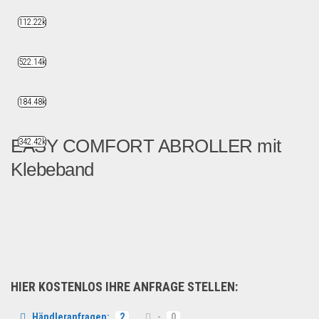
112.22k
522.14k
184.48k
EASY COMFORT ABROLLER mit
342.42k
Klebeband
EASY COMFORT ABROLLER mit K...
Geschäft, Büro & Schreibwaren
HIER KOSTENLOS IHRE ANFRAGE STELLEN:
Händleranfragen:
2
-
0