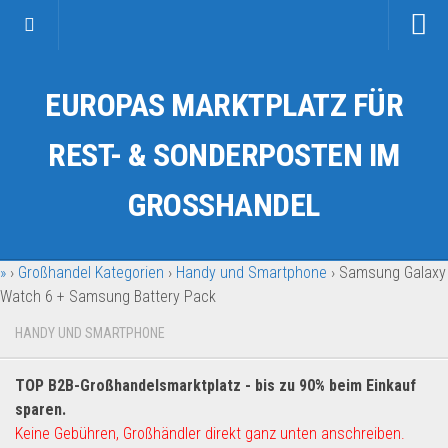
Startseite
EUROPAS MARKTPLATZ FÜR
Kategorien
Auto & Motorrad
REST- & SONDERPOSTEN IM
Drogerie & Tierbedarf
GROSSHANDEL
Fahrzeuge & Transport
Fashion & Mode
»
›
Großhandel Kategorien
›
Handy und Smartphone
›
Samsung Galaxy
Garten & Werkzeug
Watch 6 + Samsung Battery Pack
Geschäft, Büro & Schreibwaren
HANDY UND SMARTPHONE
Geschenkartikel
Haushaltswaren
TOP B2B-Großhandelsmarktplatz - bis zu 90% beim Einkauf
Handy und Smartphone
sparen.
Keine Gebühren, Großhändler direkt ganz unten anschreiben.
Kosmetik & Pflege