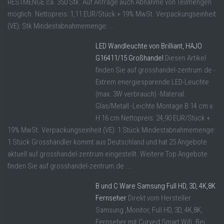
RESTMENGE ca. 350 Stk. Auf Anfrage auch Abnahme von Teilmengen
möglich. Nettopreis: 1,11 EUR/Stück + 19% MwSt. Verpackungseinheit
(VE): Stk Mindestabnahmemenge: ...
LED Wandleuchte von Brilliant, HAJO
G16411/15 Großhandel
Diesen Artikel
finden Sie auf grosshandel-zentrum.de -
Extrem energiesparende LED-Leuchte
(max. 3W verbrauch) -Material:
Glas/Metall -Leichte Montage B 14 cm x
H 16 cm Nettopreis: 24,90 EUR/Stück +
19% MwSt. Verpackungseinheit (VE): 1 Stück Mindestabnahmemenge:
1 Stück Grosshändler kommt aus Deutschland und hat 25 Angebote
aktuell auf grosshandel-zentrum eingestellt. Weitere Top Angebote
finden Sie auf grosshandel-zentrum.de ...
B und C Ware Samsung Full HD, 3D, 4K,8K
Fernseher
Direkt vom Hersteller
Samsung ,Monitor, Full HD, 3D, 4K,8K,
Fernseher mit Curved,Smart,Wifi. Bei