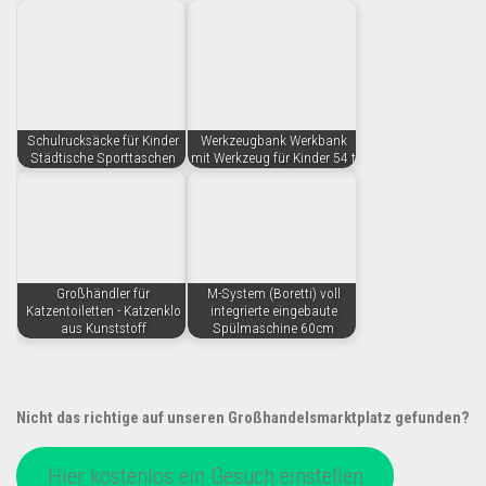
Schulrucksäcke für Kinder
Werkzeugbank Werkbank
Städtische Sporttaschen
mit Werkzeug für Kinder 54 t
Großhändler für
M-System (Boretti) voll
Katzentoiletten - Katzenklo
integrierte eingebaute
aus Kunststoff
Spülmaschine 60cm
Nicht das richtige auf unseren Großhandelsmarktplatz gefunden?
Hier kostenlos ein Gesuch einstellen