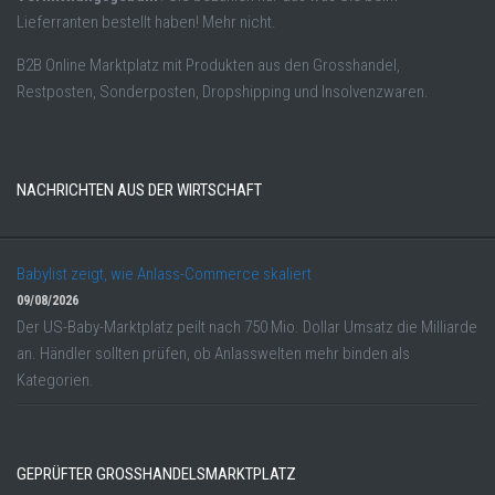
Lieferranten bestellt haben! Mehr nicht.
B2B Online Marktplatz mit Produkten aus den Grosshandel,
Restposten, Sonderposten, Dropshipping und Insolvenzwaren.
NACHRICHTEN AUS DER WIRTSCHAFT
Babylist zeigt, wie Anlass-Commerce skaliert
09/08/2026
Der US-Baby-Marktplatz peilt nach 750 Mio. Dollar Umsatz die Milliarde
an. Händler sollten prüfen, ob Anlasswelten mehr binden als
Kategorien.
GEPRÜFTER GROSSHANDELSMARKTPLATZ