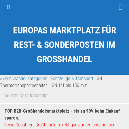
Startseite
EUROPAS MARKTPLATZ FÜR
Kategorien
Auto & Motorrad
REST- & SONDERPOSTEN IM
Drogerie & Tierbedarf
GROSSHANDEL
Fahrzeuge & Transport
Fashion & Mode
»
›
Großhandel Kategorien
›
Fahrzeuge & Transport
›
GN
Garten & Werkzeug
Thermotransportbehälter – GN 1/1 bis 150 mm
Geschäft, Büro & Schreibwaren
FAHRZEUGE & TRANSPORT
Geschenkartikel
Haushaltswaren
TOP B2B-Großhandelsmarktplatz - bis zu 90% beim Einkauf
Handy und Smartphone
sparen.
Keine Gebühren, Großhändler direkt ganz unten anschreiben.
Kosmetik & Pflege