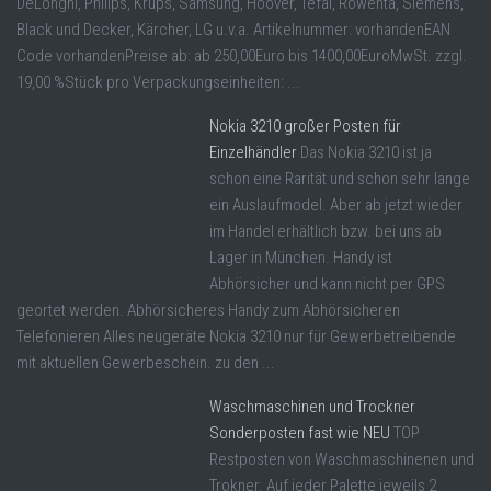
DeLonghi, Philips, Krups, Samsung, Hoover, Tefal, Rowenta, Siemens,
Black und Decker, Kärcher, LG u.v.a. Artikelnummer: vorhandenEAN
Code vorhandenPreise ab: ab 250,00Euro bis 1400,00EuroMwSt. zzgl.
19,00 %Stück pro Verpackungseinheiten: ...
Nokia 3210 großer Posten für
Einzelhändler
Das Nokia 3210 ist ja
schon eine Rarität und schon sehr lange
ein Auslaufmodel. Aber ab jetzt wieder
im Handel erhältlich bzw. bei uns ab
Lager in München. Handy ist
Abhörsicher und kann nicht per GPS
geortet werden. Abhörsicheres Handy zum Abhörsicheren
Telefonieren Alles neugeräte Nokia 3210 nur für Gewerbetreibende
mit aktuellen Gewerbeschein. zu den ...
Waschmaschinen und Trockner
Sonderposten fast wie NEU
TOP
Restposten von Waschmaschinenen und
Trokner. Auf jeder Palette jeweils 2