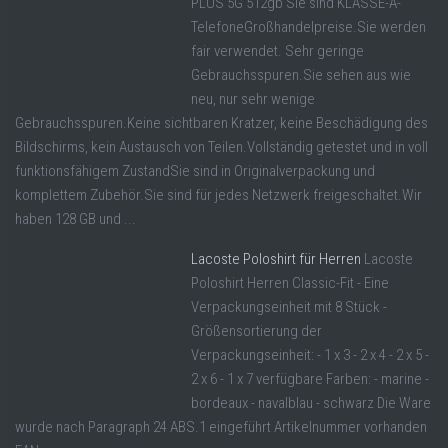
PLUS 5G 512gb Sie sind KLASSE-A-
TelefoneGroßhandelpreise.Sie werden
fair verwendet. Sehr geringe
Gebrauchsspuren.Sie sehen aus wie
neu, nur sehr wenige
Gebrauchsspuren.Keine sichtbaren Kratzer, keine Beschädigung des
Bildschirms, kein Austausch von Teilen.Vollständig getestet und in voll
funktionsfähigem ZustandSie sind in Originalverpackung und
komplettem Zubehör.Sie sind für jedes Netzwerk freigeschaltet.Wir
haben 128 GB und ...
Lacoste Poloshirt für Herren
Lacoste
Poloshirt Herren Classic-Fit - Eine
Verpackungseinheit mit 8 Stück -
Größensortierung der
Verpackungseinheit: - 1 x 3 - 2 x 4 - 2 x 5 -
2 x 6 - 1 x 7 verfügbare Farben: - marine -
bordeaux - navalblau - schwarz Die Ware
wurde nach Paragraph 24 ABS.1 eingeführt Artikelnummer vorhanden