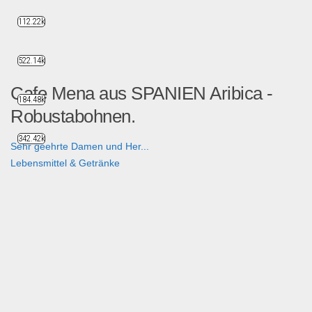
112.22k
522.14k
Cafe Mena aus SPANIEN Aribica -
184.48k
Robustabohnen.
342.42k
Sehr geehrte Damen und Her...
Lebensmittel & Getränke