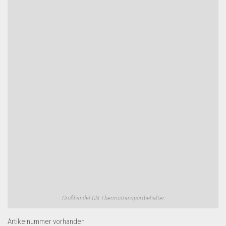
Großhandel GN Thermotransportbehälter
Artikelnummer
vorhanden