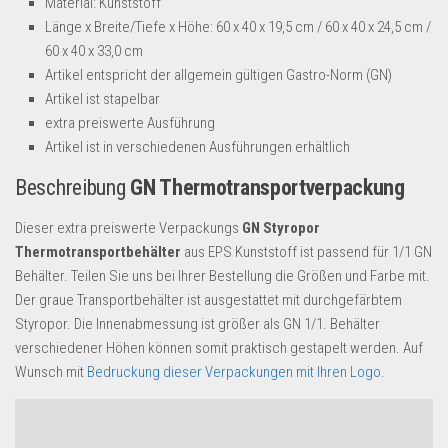
Material: Kunststoff
Dropshipping-Produkte
Länge x Breite/Tiefe x Höhe: 60 x 40 x 19,5 cm / 60 x 40 x 24,5 cm /
B2B Produkte
60 x 40 x 33,0 cm
Grosshandel
Artikel entspricht der allgemein gültigen Gastro-Norm (GN)
Artikel ist stapelbar
Amazon
extra preiswerte Ausführung
Aldi
Artikel ist in verschiedenen Ausführungen erhältlich
Lidl
Beschreibung
GN Thermotransportverpackung
Kostenlos verkaufen
Dieser extra preiswerte Verpackungs
GN Styropor
Thermotransportbehälter
aus EPS Kunststoff ist passend für 1/1 GN
Anmelden
Behälter. Teilen Sie uns bei Ihrer Bestellung die Größen und Farbe mit.
Kostenlos Registrieren
Der graue Transportbehälter ist ausgestattet mit durchgefärbtem
Styropor. Die Innenabmessung ist größer als GN 1/1. Behälter
Newsletter
verschiedener Höhen können somit praktisch gestapelt werden. Auf
Wunsch mit
Bedruckung dieser Verpackungen mit Ihren Logo
.