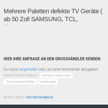
Mehrere Paletten defekte TV Geräte (
ab 50 Zoll SAMSUNG, TCL,
Cecotec,...
Biete mehrere Paletten mit...
Multimedia & Elektro
HIER IHRE ANFRAGE AN DEN GROSSHÄNDLER SENDEN:
Du musst
angemeldet
sein, um einen Kommentar abzugeben.
weitere Händler Angebote:
bedruckte verpackungen
Thermotransportbehälter
Verpackungen
BETREUT DURCH:
DEN GROSSHÄNDLER
·