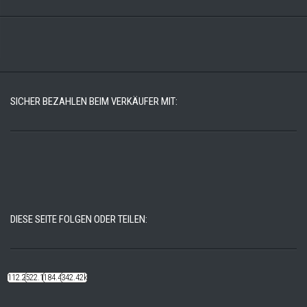
SICHER BEZAHLEN BEIM VERKÄUFER MIT:
DIESE SEITE FOLGEN ODER TEILEN:
112.22k
522.14k
184.48k
342.42k