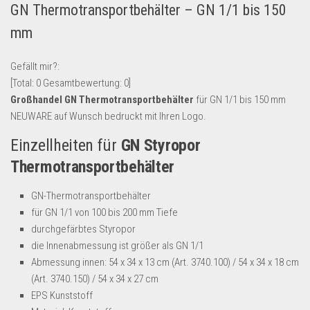
GN Thermotransportbehälter – GN 1/1 bis 150
Lebensmittel & Getränke
mm
Multimedia & Elektro
Münzen
Gefällt mir?:
[Total:
0
Gesamtbewertung:
0
]
Spielzeug & Games
Großhandel GN Thermotransportbehälter
für GN 1/1 bis 150 mm
Schuhe & Accessoires
NEUWARE auf Wunsch bedruckt mit Ihren Logo.
Sport & Freizeit
Einzellheiten für
GN Styropor
Uhren & Schmuck
Thermotransportbehälter
Wohnen & Einrichten
GN-Thermotransportbehälter
Restposten-Angebote
für GN 1/1 von 100 bis 200 mm Tiefe
Restposten für Privatpersonen
durchgefärbtes Styropor
die Innenabmessung ist größer als GN 1/1
eBay Restposten kaufen
Abmessung innen: 54 x 34 x 13 cm (Art. 3740.100) / 54 x 34 x 18 cm
Sonderposten-Angebote
(Art. 3740.150) / 54 x 34 x 27 cm
Saison & Eventprodkte
EPS Kunststoff