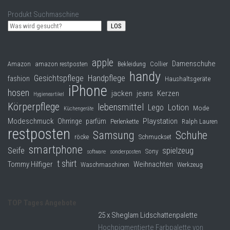
Produkt Suchmaschine
LOS
apple
Damenschuhe
Collier
Amazon
amazon restposten
Bekleidung
handy
Gesichtspflege
Handpflege
fashion
Haushaltsgeräte
iPhone
hosen
jacken
jeans
Kerzen
Hygieneartikel
Körperpflege
lebensmittel
Lego
Lotion
Mode
Küchengeräte
Modeschmuck
Playstation
Ohrringe
parfüm
Perlenkette
Ralph Lauren
restposten
Samsung
Schuhe
röcke
Schmuckset
smartphone
Seife
spielzeug
Sony
software
sonderposten
t shirt
Tommy Hilfiger
Weihnachten
Waschmaschinen
Werkzeug
TOP Tages Angebote
25 x Sheglam Lidschattenpalette
Hochpigmentierte Farbpalette von