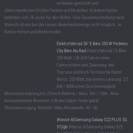
im Karton gemischt und
Unterchiedlichen Größen Farben und Modellen. In jedem Karton
befinden sich 18 Jackn für den Winter. Eine Zusammenstellung nach
Wunsch ist uns bei der riesen Abverkaufsmenge nicht möglich. Je
Karton Herbst und Wintermoder ...
Elektrofahrrad 26″ E-Bike 250 W Pedelec
City Bike Alu Rad
Elektrofahrrad / E-Bike
250 Watt / 26 Zoll Fahren ohne
Führerschein und Zulassung inkl.
Topcase und Korb Technische Daten:
Motor: 250 Watt, bürstenlos Leistung: 2,5
KW / 8000 u/min Geschwindigkeit:
Motorunterstützung bis 25 km/h Batterie / Akku: 36V / 12Ah ; Akku
herausnehmbar Bremsen: V-Brake Gabel: Federgabel
Stromversorgung: Netzteil / Akku Reichweite: 40 - 50 ...
(Klasse A)Samsung Galaxy S22 PLUS 5G
512gb
(Klasse A)Samsung Galaxy S22