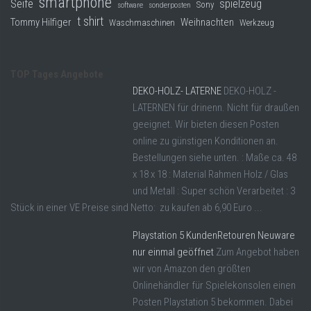
smartphone
Seife
spielzeug
Sony
software
sonderposten
t shirt
Tommy Hilfiger
Weihnachten
Waschmaschinen
Werkzeug
TOP Tages Angebote
DEKO-HOLZ- LATERNE
DEKO-HOLZ -
LATERNEN für drinenn. Nicht für draußen
geeignet. Wir bieten diesen Posten
online zu günstigen Konditionen an.
Bestellungen siehe unten. : Maße ca. 48
x 18 x 18 : Material Rahmen Holz / Glas
und Metall : Super schön Verarbeitet : 3
Stück in einer VE Preise sind Netto: zu kaufen ab 6,90 Euro ...
Playstation 5 KundenRetouren Neuware
nur einmal geöffnet
Zum Angebot haben
wir von Amazon den größten
Onlinehändler für Spielekonsolen einen
Posten Playstation 5 bekommen. Dabei