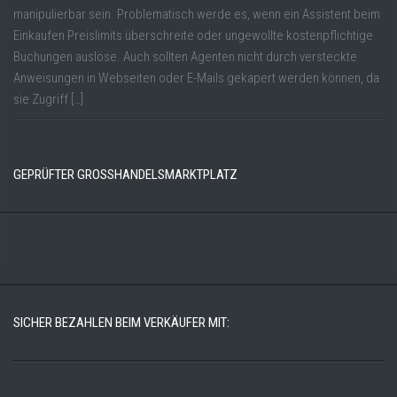
manipulierbar sein. Problematisch werde es, wenn ein Assistent beim
Einkaufen Preislimits überschreite oder ungewollte kostenpflichtige
Buchungen auslöse. Auch sollten Agenten nicht durch versteckte
Anweisungen in Webseiten oder E-Mails gekapert werden können, da
sie Zugriff […]
GEPRÜFTER GROSSHANDELSMARKTPLATZ
SICHER BEZAHLEN BEIM VERKÄUFER MIT: