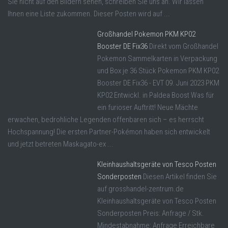
Sie nicht auf den Bildern sehen, schreiben Sie uns an. Wir lassen
Ihnen eine Liste zukommen. Dieser Posten wird auf ...
Großhandel Pokemon PKM KP02
Booster DE Fix36
Direkt vom Großhandel
Pokemon Sammelkarten in Verpackung
und Box je 36 Stück Pokemon PKM KP02
Booster DE Fix36 - EVT 09. Juni 2023 PKM
KP02 Entwickl. in Paldea Boost Was für
ein furioser Auftritt! Neue Mächte
erwachen, bedrohliche Legenden offenbaren sich – es herrscht
Hochspannung! Die ersten Partner-Pokémon haben sich entwickelt
und jetzt betreten Maskagato-ex ...
Kleinhaushaltsgeräte von Tesco Posten
Sonderposten
Diesen Artikel finden Sie
auf grosshandel-zentrum.de
Kleinhaushaltsgeräte von Tesco Posten
Sonderposten Preis: Anfrage / Stk.
Mindestabnahme: Anfrage Erreichbare