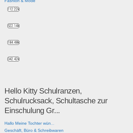
Fashion & Mode
112.22k
522.14k
184.48k
342.42k
Hello Kitty Schulranzen,
Schulrucksack, Schultasche zur
Einschulung Gr...
Hallo Meine Tochter wün...
Geschäft, Büro & Schreibwaren