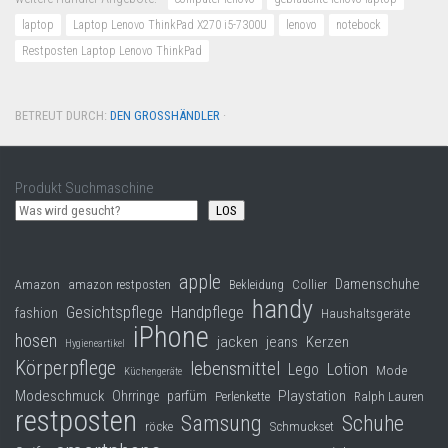
laptop
Laptop Lenovo ThinkPad X270 i5-7300U
lenovo
notebock
Restposten Laptop Lenovo ThinkPad
BETREUT DURCH:
DEN GROSSHÄNDLER
·
Produkt Suchmaschine
LOS
apple
Damenschuhe
Collier
Amazon
amazon restposten
Bekleidung
handy
Gesichtspflege
Handpflege
fashion
Haushaltsgeräte
iPhone
hosen
jacken
jeans
Kerzen
Hygieneartikel
Körperpflege
lebensmittel
Lego
Lotion
Mode
Küchengeräte
Modeschmuck
Playstation
Ohrringe
parfüm
Perlenkette
Ralph Lauren
restposten
Samsung
Schuhe
röcke
Schmuckset