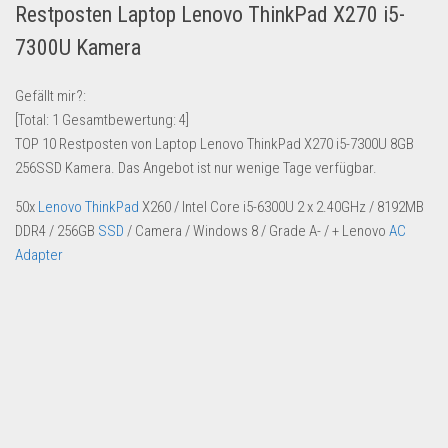
Restposten Laptop Lenovo ThinkPad X270 i5-
Lebensmittel & Getränke
7300U Kamera
Multimedia & Elektro
Münzen
Gefällt mir?:
[Total:
1
Gesamtbewertung:
4
]
Spielzeug & Games
TOP 10 Restposten von Laptop Lenovo ThinkPad X270 i5-7300U 8GB
Schuhe & Accessoires
256SSD Kamera. Das Angebot ist nur wenige Tage verfügbar.
Sport & Freizeit
50x
Lenovo ThinkPad
X260 / Intel Core i5-6300U 2 x 2.40GHz / 8192MB
Uhren & Schmuck
DDR4 / 256GB
SSD
/ Camera / Windows 8 / Grade A- / + Lenovo
AC
Adapter
Wohnen & Einrichten
Restposten-Angebote
Restposten für Privatpersonen
eBay Restposten kaufen
Sonderposten-Angebote
Saison & Eventprodkte