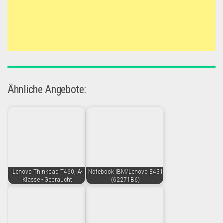
Ähnliche Angebote:
Lenovo Thinkpad T460, A-
Notebook IBM/Lenovo E431
Klasse - Gebraucht
(62271B6)