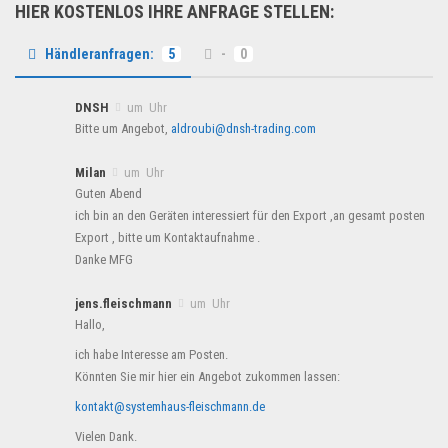
HIER KOSTENLOS IHRE ANFRAGE STELLEN:
Händleranfragen:
5
-
0
DNSH
um Uhr
Bitte um Angebot,
aldroubi@dnsh-trading.com
Milan
um Uhr
Guten Abend
ich bin an den Geräten interessiert für den Export ,an gesamt posten
Export , bitte um Kontaktaufnahme .
Danke MFG
jens.fleischmann
um Uhr
Hallo,
ich habe Interesse am Posten.
Könnten Sie mir hier ein Angebot zukommen lassen:
kontakt@systemhaus-fleischmann.de
Vielen Dank.