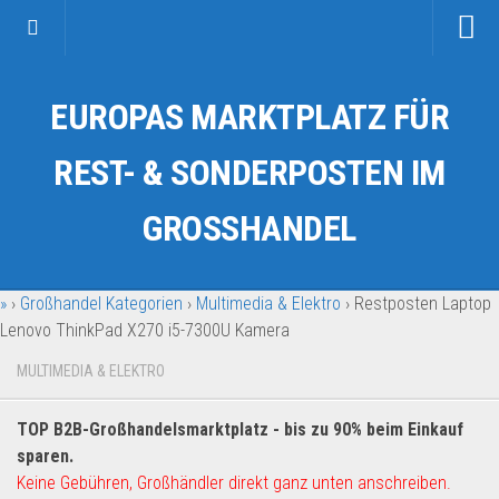
Startseite
EUROPAS MARKTPLATZ FÜR
Kategorien
Auto & Motorrad
REST- & SONDERPOSTEN IM
Drogerie & Tierbedarf
GROSSHANDEL
Fahrzeuge & Transport
Fashion & Mode
»
›
Großhandel Kategorien
›
Multimedia & Elektro
›
Restposten Laptop
Garten & Werkzeug
Lenovo ThinkPad X270 i5-7300U Kamera
Geschäft, Büro & Schreibwaren
MULTIMEDIA & ELEKTRO
Geschenkartikel
Haushaltswaren
TOP B2B-Großhandelsmarktplatz - bis zu 90% beim Einkauf
Handy und Smartphone
sparen.
Keine Gebühren, Großhändler direkt ganz unten anschreiben.
Kosmetik & Pflege