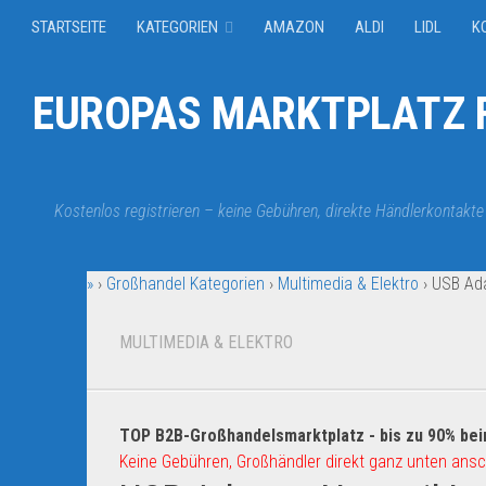
STARTSEITE
KATEGORIEN
AMAZON
ALDI
LIDL
K
EUROPAS MARKTPLATZ F
Kostenlos registrieren – keine Gebühren, direkte Händlerkontakte
»
›
Großhandel Kategorien
›
Multimedia & Elektro
›
USB Ada
MULTIMEDIA & ELEKTRO
TOP B2B-Großhandelsmarktplatz - bis zu 90% bei
Keine Gebühren, Großhändler direkt ganz unten ansc