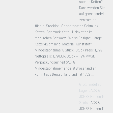
suchen Ketten?
Dann werden Sie
auf grosshandel-
zentrum.de
fündig! Stocklot - Sonderposten Schmuck
Ketten. Schmuck Kette - Halsketten im
modischen Schwarz - Weiss Designe. Länge
Kette: 42 cm lang. Material: Kunststoff.
Mindestabnahme: 8 Stück. Stück Preis: 1,79€.
Nettopreis: 1,79 EUR/Stück + 19% MwSt.
Verpackungseinheit (VE): 8
Mindestabnahmemenge: 8 Grosshändler
kommt aus Deutschland und hat 1752 ...
Großhandel ab
Lager JACK &
JONES Herren T-
Shirts
JACK &
JONES Herren T-