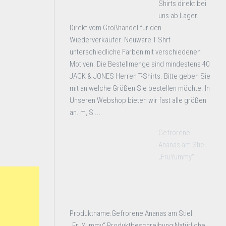
Shirts direkt bei
uns ab Lager.
Direkt vom Großhandel für den
Wiederverkäufer. Neuware T Shrt
unterschiedliche Farben mit verschiedenen
Motiven. Die Bestellmenge sind mindestens 40
JACK & JONES Herren T-Shirts. Bitte geben Sie
mit an welche Größen Sie bestellen möchte. In
Unseren Webshop bieten wir fast alle größen
an. m, S ...
Gefrorene
Ananas am Stiel
„FruYummy“
Produktname:Gefrorene Ananas am Stiel
„FruYummy“ Produktbeschreibung:Natürliche