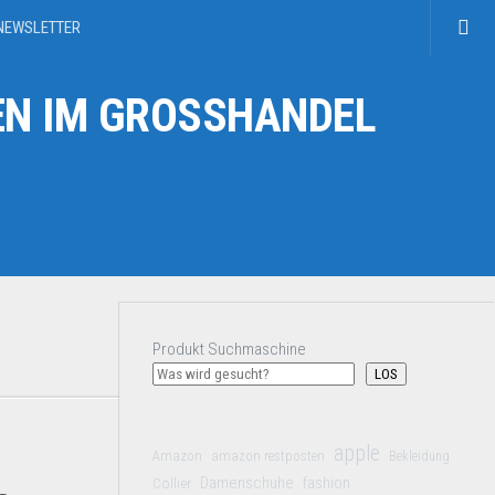
NEWSLETTER
N IM GROSSHANDEL
Produkt Suchmaschine
LOS
apple
Amazon
amazon restposten
Bekleidung
Damenschuhe
Collier
fashion