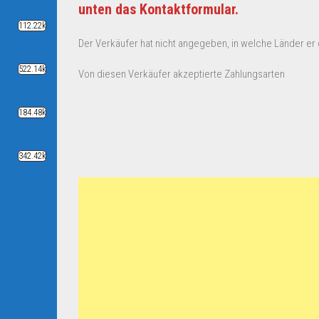
unten das Kontaktformular.
112.22k
Der Verkäufer hat nicht angegeben, in welche Länder er d
522.14k
Von diesen Verkäufer akzeptierte Zahlungsarten
184.48k
342.42k