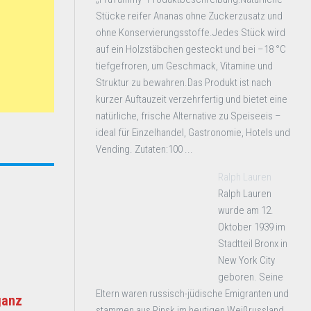
Stücke reifer Ananas ohne Zuckerzusatz und
ohne Konservierungsstoffe.Jedes Stück wird
auf ein Holzstäbchen gesteckt und bei –18 °C
tiefgefroren, um Geschmack, Vitamine und
Struktur zu bewahren.Das Produkt ist nach
kurzer Auftauzeit verzehrfertig und bietet eine
natürliche, frische Alternative zu Speiseeis –
ideal für Einzelhandel, Gastronomie, Hotels und
Vending. Zutaten:100 ...
Ralph Lauren
Ralph Lauren
wurde am 12.
Oktober 1939 im
Stadtteil Bronx in
New York City
geboren. Seine
Eltern waren russisch-jüdische Emigranten und
ganz
stammen aus Pinsk im heutigen Weißrussland.