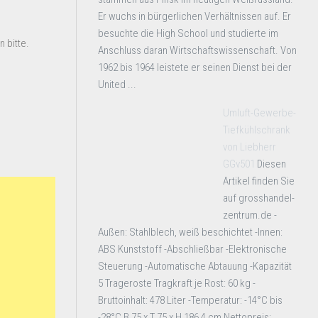
Er wuchs in bürgerlichen Verhältnissen auf. Er
besuchte die High School und studierte im
 bitte.
Anschluss daran Wirtschaftswissenschaft. Von
1962 bis 1964 leistete er seinen Dienst bei der
United ...
Umluft-Gewerbe-
Tiefkühlschrank
von Liebherr
GGv501
Diesen
Artikel finden Sie
auf grosshandel-
zentrum.de -
Außen: Stahlblech, weiß beschichtet -Innen:
ABS Kunststoff -Abschließbar -Elektronische
Steuerung -Automatische Abtauung -Kapazität
5 Trageroste Tragkraft je Rost: 60 kg -
Bruttoinhalt: 478 Liter -Temperatur: -14°C bis
-28°C B 75 x T 75 x H 186,4 cm Nettopreis: