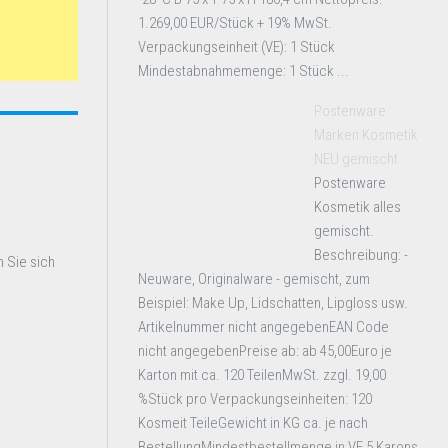
1.269,00 EUR/Stück + 19% MwSt.
Verpackungseinheit (VE): 1 Stück
Mindestabnahmemenge: 1 Stück ...
Postenware
Marken Kosmetik
NEU gemischt
Postenware
Kosmetik alles
gemischt.
Beschreibung: -
 Sie sich
Neuware, Originalware - gemischt, zum
Beispiel: Make Up, Lidschatten, Lipgloss usw.
Artikelnummer nicht angegebenEAN Code
nicht angegebenPreise ab: ab 45,00Euro je
Karton mit ca. 120 TeilenMwSt. zzgl. 19,00
%Stück pro Verpackungseinheiten: 120
Kosmeit TeileGewicht in KG ca. je nach
BestellungMindestbestellmenge in VE 5 Karons