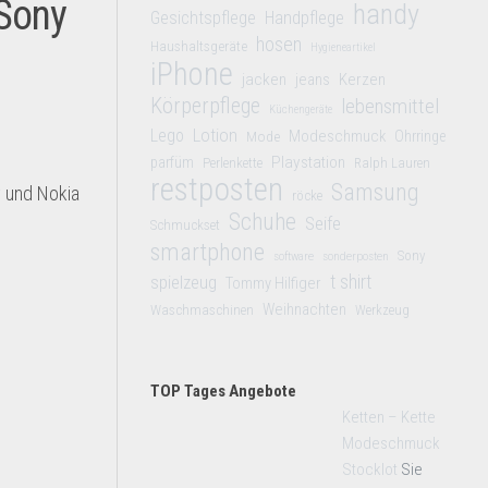
 Sony
handy
Gesichtspflege
Handpflege
hosen
Haushaltsgeräte
Hygieneartikel
iPhone
jacken
jeans
Kerzen
Körperpflege
lebensmittel
Küchengeräte
Lego
Lotion
Modeschmuck
Mode
Ohrringe
Playstation
parfüm
Perlenkette
Ralph Lauren
restposten
Samsung
 und Nokia
röcke
Schuhe
Seife
Schmuckset
smartphone
Sony
software
sonderposten
t shirt
spielzeug
Tommy Hilfiger
Weihnachten
Waschmaschinen
Werkzeug
TOP Tages Angebote
Ketten – Kette
Modeschmuck
Stocklot
Sie