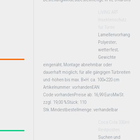
LIVING ART
Insektenschutz
für Türen
Lamellenvorhang
Polyester;
wetterfest;
Gewichte
eingenäht; Montage abnehmbar oder
dauerhaft möglich; für alle gängigen Türbreiten
und -höhen bis max. B×H: ca. 100×220 cm
Artikelnummer: vorhandenEAN
Code vorhandenPreise ab: 16,99 EuroMwSt.
zzgl. 19,00 %Stück: 110
Stk.Mindestbestellmenge: verhandelbar
Coca Cola 330ml
Restposten
Suchen und