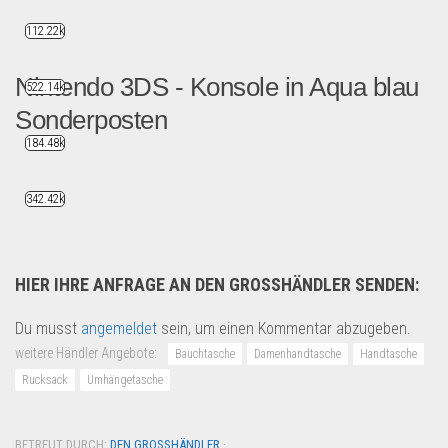
112.22k
Nintendo 3DS - Konsole in Aqua blau
522.14k
Sonderposten
184.48k
Wir haben ständig Nintendo ...
Multimedia & Elektro
342.42k
HIER IHRE ANFRAGE AN DEN GROSSHÄNDLER SENDEN:
Du musst
angemeldet
sein, um einen Kommentar abzugeben.
weitere Händler Angebote:
Bauchtasche
Damenhandtasche
Handtasche
Rucksack
Umhängetasche
BETREUT DURCH:
DEN GROSSHÄNDLER
·