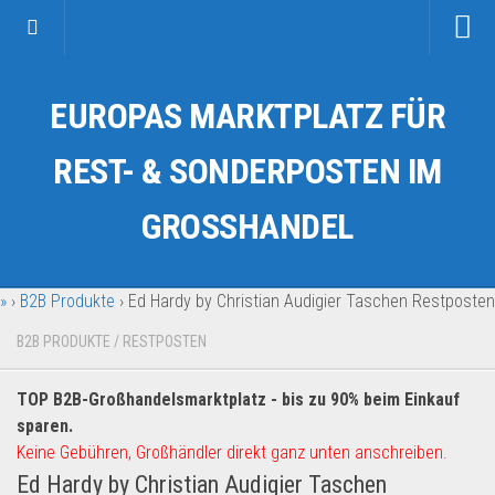
Startseite
EUROPAS MARKTPLATZ FÜR
Kategorien
Auto & Motorrad
REST- & SONDERPOSTEN IM
Drogerie & Tierbedarf
GROSSHANDEL
Fahrzeuge & Transport
Fashion & Mode
»
›
B2B Produkte
›
Ed Hardy by Christian Audigier Taschen Restposten
Garten & Werkzeug
Geschäft, Büro & Schreibwaren
B2B PRODUKTE
/
RESTPOSTEN
Geschenkartikel
TOP B2B-Großhandelsmarktplatz - bis zu 90% beim Einkauf
Haushaltswaren
sparen.
Handy und Smartphone
Keine Gebühren, Großhändler direkt ganz unten anschreiben.
Ed Hardy by Christian Audigier Taschen
Kosmetik & Pflege