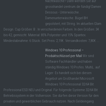
Nachtwäsche? Dann werden Sie auf
grosshandel-zentrum.de fündig! Damen
Dessous - Unterwäsche.
Damenunterwäsche. Bügel BH
gepolstert, mit String. Im aktuellen Glam
Design. Cup Größen: B . In verschiedenen Farben. In den Größen: 34
bis 42, gemischt. Material: 85% Polyester und 15% Spantex.
Mindestabnahme: 6 Stück. Set Preis: 2,19€. Versandkosten: 7,80€ ...
Windows 10 Professional –
Produktschlüssel per Mail
Wir sind
Software Fachhändler und haben
ständig Windows 10 Profes. MultiL. auf
Lager. Es handelt sich bei diesen
Angebot um Großhandel Microsoft
Windows 10 Professional 32/64 Bit
Professional ESD NEU und Original. Für folgende Systeme 32/64 Bit
Betriebssystem in der Vollversion. Sie dürfen diese Version für den
privaten und gewerblichen Gebrauch nutzen. Nach Geldeingang