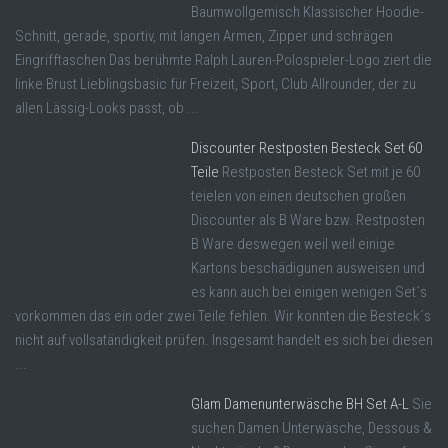
Baumwollgemisch Klassischer Hoodie-
Schnitt, gerade, sportiv, mit langen Armen, Zipper und schrägen
Eingrifftaschen Das berühmte Ralph Lauren-Polospieler-Logo ziert die
linke Brust Lieblingsbasic für Freizeit, Sport, Club Allrounder, der zu
allen Lässig-Looks passt, ob ...
Discounter Restposten Besteck Set 60
Teile
Restposten Besteck Set mit je 60
teielen von einen deutschen großen
Discounter als B Ware bzw. Restposten
B Ware deswegen weil weil einige
Kartons beschädigunen ausweisen und
es kann auch bei einigen wenigen Set´s
vorkommen das ein oder zwei Teile fehlen. Wir konnten die Besteck´s
nicht auf vollsatändigkeit prüfen. Insgesamt handelt es sich bei diesen
...
Glam Damenunterwäsche BH Set A-L
Sie
suchen Damen Unterwäsche, Dessous &