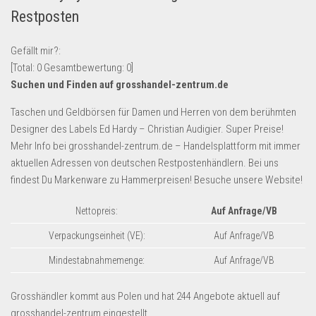
Restposten
Lebensmittel & Getränke
Multimedia & Elektro
Gefällt mir?:
Münzen
[Total:
0
Gesamtbewertung:
0
]
Suchen und Finden auf grosshandel-zentrum.de
Spielzeug & Games
Schuhe & Accessoires
Taschen und Geldbörsen für Damen und Herren von dem berühmten
Designer des Labels Ed Hardy – Christian Audigier. Super Preise!
Sport & Freizeit
Mehr Info bei grosshandel-zentrum.de – Handelsplattform mit immer
Uhren & Schmuck
aktuellen Adressen von deutschen Restpostenhändlern. Bei uns
findest Du Markenware zu Hammerpreisen! Besuche unsere Website!
Wohnen & Einrichten
Restposten-Angebote
Nettopreis:
Auf Anfrage/VB
Restposten für Privatpersonen
Verpackungseinheit (VE):
Auf Anfrage/VB
eBay Restposten kaufen
Mindestabnahmemenge:
Auf Anfrage/VB
Sonderposten-Angebote
Grosshändler kommt aus Polen und hat 244 Angebote aktuell auf
Saison & Eventprodkte
grosshandel-zentrum eingestellt.