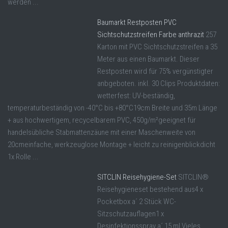
werden ...
Baumarkt Restposten PVC
Sichtschutzstreifen Farbe anthrazit
257
Karton mit PVC Sichtschutzstreifen a 35
Meter aus einen Baumarkt. Dieser
Restposten wird für 75% vergünstigter
anbgeboten. inkl. 30 Clips Produktdaten:
wetterfest: UV-beständig,
temperaturbeständig von -40°C bis +80°C19cm Breite und 35m Länge
+ aus hochwertigem, recycelbarem PVC, 450g/m²geeignet für
handelsübliche Stabmattenzäune mit einer Maschenweite von
20cmeinfache, werkzeuglose Montage + leicht zu reinigenblickdicht
1x Rolle ...
SITCLIN Reisehygiene-Set
SITCLIN®
Reisehygieneset bestehend aus4 x
Pocketbox a´ 2 Stück WC-
Sitzschutzauflagen1 x
Desinfektionsspray a´ 15 ml Vieles