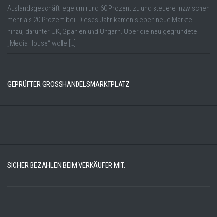
Auslandsgeschäft lege um rund 60 Prozent zu und steuere inzwischen
mehr als 20 Prozent bei. Dieses Jahr kämen sieben neue Märkte
hinzu, darunter UK, Spanien und Ungarn. Über die neu gegründete
„Media House“ wolle […]
GEPRÜFTER GROSSHANDELSMARKTPLATZ
SICHER BEZAHLEN BEIM VERKÄUFER MIT: