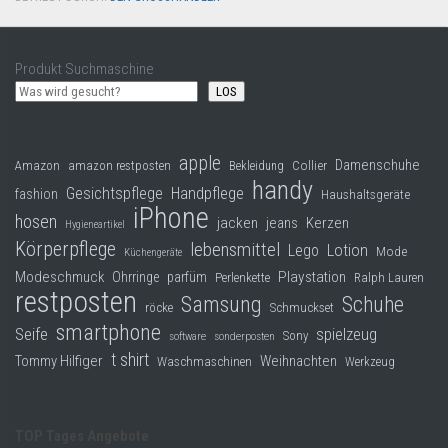
Produkt Suchmaschine
LOS
apple
Damenschuhe
Collier
Amazon
amazon restposten
Bekleidung
handy
Gesichtspflege
Handpflege
fashion
Haushaltsgeräte
iPhone
hosen
jacken
jeans
Kerzen
Hygieneartikel
Körperpflege
lebensmittel
Lego
Lotion
Mode
Küchengeräte
Modeschmuck
Playstation
Ohrringe
parfüm
Perlenkette
Ralph Lauren
restposten
Samsung
Schuhe
röcke
Schmuckset
smartphone
Seife
spielzeug
Sony
software
sonderposten
t shirt
Tommy Hilfiger
Weihnachten
Waschmaschinen
Werkzeug
TOP Tages Angebote