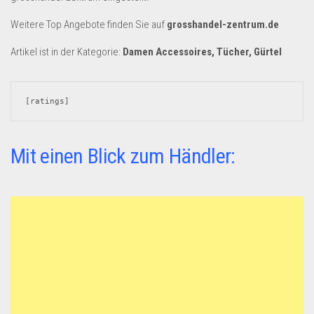
Dropshipping-Produkte
Weitere Top Angebote finden Sie auf
grosshandel-zentrum.de
B2B Produkte
Grosshandel
Artikel ist in der Kategorie:
Damen Accessoires, Tücher, Gürtel
Amazon
Aldi
[ratings]
Lidl
Mit einen Blick zum Händler:
Kostenlos verkaufen
Anmelden
Kostenlos Registrieren
Newsletter