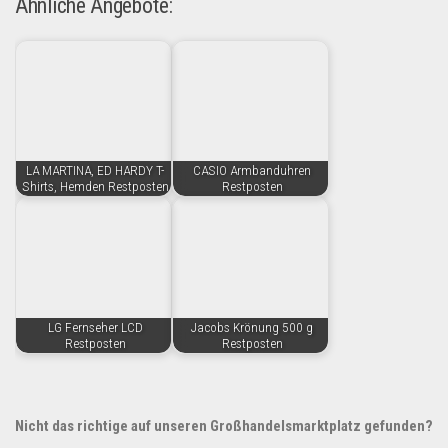
Ähnliche Angebote:
LA MARTINA, ED HARDY T-
CASIO Armbanduhren
Shirts, Hemden Restposten
Restposten
LG Fernseher LCD
Jacobs Krönung 500 g
Restposten
Restposten
Nicht das richtige auf unseren Großhandelsmarktplatz gefunden?