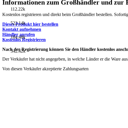
Informationen zum Großhändler und zur B
112.22k
Kostenlos registrieren und direkt beim Großhändler bestellen. Soforti
522.14k
Dieses Produkt hier bestellen
Kontakt aufnehmen
Händler anrufen
184.48k
Kostenlos Registrieren
Nach der Registrierung können Sie den Händler kostenlos anschr
342.42k
Der Verkäufer hat nicht angegeben, in welche Länder er die Ware ausli
Von diesen Verkäufer akzeptierte Zahlungsarten