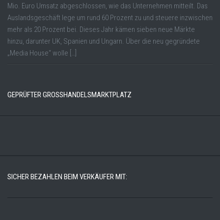
Mio. Euro Umsatz abgeschlossen, wie das Unternehmen mitteilt. Das
Auslandsgeschäft lege um rund 60 Prozent zu und steuere inzwischen
mehr als 20 Prozent bei. Dieses Jahr kämen sieben neue Märkte
hinzu, darunter UK, Spanien und Ungarn. Über die neu gegründete
„Media House“ wolle […]
GEPRÜFTER GROSSHANDELSMARKTPLATZ
SICHER BEZAHLEN BEIM VERKÄUFER MIT: