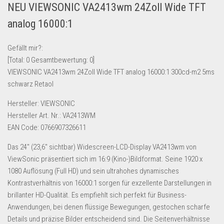
NEU VIEWSONIC VA2413wm 24Zoll Wide TFT
Lebensmittel & Getränke
analog 16000:1
Multimedia & Elektro
Münzen
Gefällt mir?:
[Total:
0
Gesamtbewertung:
0
]
Spielzeug & Games
VIEWSONIC VA2413wm 24Zoll Wide TFT analog 16000:1 300cd-m2 5ms
Schuhe & Accessoires
schwarz Retaol
Sport & Freizeit
Hersteller: VIEWSONIC
Uhren & Schmuck
Hersteller Art. Nr.: VA2413WM
EAN Code: 0766907326611
Wohnen & Einrichten
Restposten-Angebote
Das 24″ (23,6″ sichtbar) Widescreen-LCD-Display VA2413wm von
ViewSonic präsentiert sich im 16:9 (Kino-)Bildformat. Seine 1920 x
Restposten für Privatpersonen
1080 Auflösung (Full HD) und sein ultrahohes dynamisches
eBay Restposten kaufen
Kontrastverhältnis von 16000:1 sorgen für exzellente Darstellungen in
Sonderposten-Angebote
brillanter HD-Qualität. Es empfiehlt sich perfekt für Business-
Anwendungen, bei denen flüssige Bewegungen, gestochen scharfe
Saison & Eventprodkte
Details und präzise Bilder entscheidend sind. Die Seitenverhältnisse