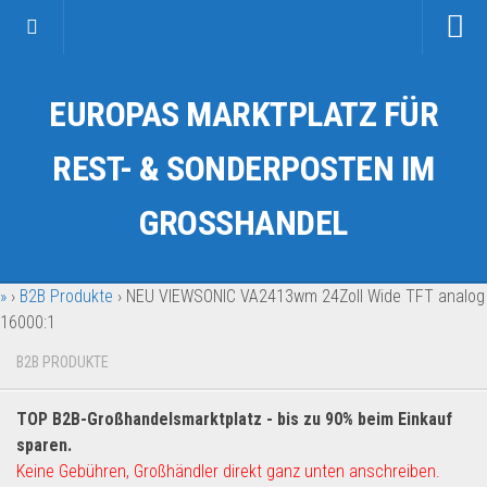
Startseite
EUROPAS MARKTPLATZ FÜR
Kategorien
Auto & Motorrad
REST- & SONDERPOSTEN IM
Drogerie & Tierbedarf
GROSSHANDEL
Fahrzeuge & Transport
Fashion & Mode
»
›
B2B Produkte
›
NEU VIEWSONIC VA2413wm 24Zoll Wide TFT analog
Garten & Werkzeug
16000:1
Geschäft, Büro & Schreibwaren
B2B PRODUKTE
Geschenkartikel
Haushaltswaren
TOP B2B-Großhandelsmarktplatz - bis zu 90% beim Einkauf
Handy und Smartphone
sparen.
Keine Gebühren, Großhändler direkt ganz unten anschreiben.
Kosmetik & Pflege