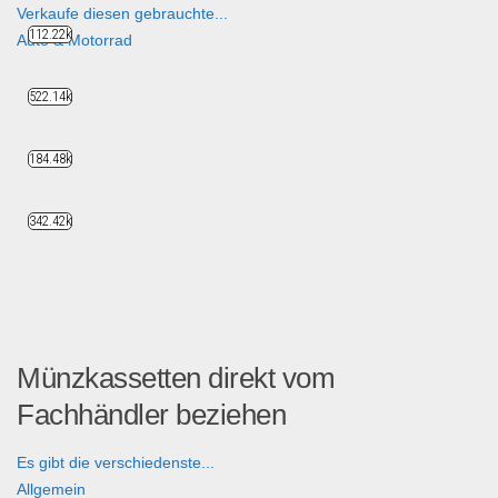
Verkaufe diesen gebrauchte...
112.22k
Auto & Motorrad
522.14k
184.48k
342.42k
Münzkassetten direkt vom
Fachhändler beziehen
Es gibt die verschiedenste...
Allgemein