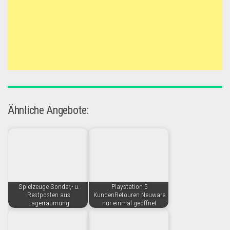
Ähnliche Angebote:
Spielzeuge Sonder,- u.
Playstation 5
Restposten aus
KundenRetouren Neuware
Lagerräumung
nur einmal geöffnet