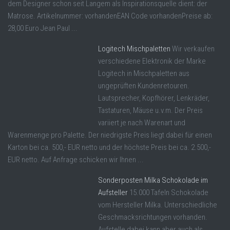
dem Designer schon seit Langem als Inspirationsquelle dient: der
Matrose. Artikelnummer: vorhandenEAN Code vorhandenPreise ab:
28,00 Euro Jean Paul ...
Logitech Mischpaletten
Wir verkaufen
verschiedene Elektronik der Marke
Logitech in Mischpaletten aus
ungeprüften Kundenretouren.
Lautsprecher, Kopfhörer, Lenkräder,
Tastaturen, Mäuse u.v.m. Der Preis
variiert je nach Warenart und
Warenmenge pro Palette. Der niedrigste Preis liegt dabei für einen
Karton bei ca. 500,- EUR netto und der höchste Preis bei ca. 2.500,-
EUR netto. Auf Anfrage schicken wir Ihnen ...
Sonderposten Milka Schokolade im
Aufsteller
15.000 Tafeln Schokolade
vom Hersteller Milka. Unterschiedliche
Geschmacksrichtungen vorhanden.
Aufstelle dabei kann aber auch als