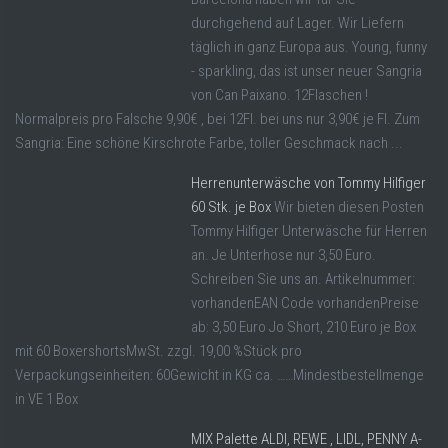
durchgehend auf Lager. Wir Liefern
täglich in ganz Europa aus. Young, funny
- sparkling, das ist unser neuer Sangria
von Can Paixano. 12Flaschen !
Normalpreis pro Falsche 9,90€ , bei 12Fl. bei uns nur 3,90€ je Fl. Zum
Sangria: Eine schöne Kirschrote Farbe, toller Geschmack nach ...
Herrenunterwäsche von Tommy Hilfiger
60 Stk. je Box
Wir bieten diesen Posten
Tommy Hilfiger Unterwäsche für Herren
an. Je Unterhose nur 3,50 Euro.
Schreiben Sie uns an. Artikelnummer:
vorhandenEAN Code vorhandenPreise
ab: 3,50 Euro Jo Short, 210 Euro je Box
mit 60 BoxershortsMwSt. zzgl. 19,00 %Stück pro
Verpackungseinheiten: 60Gewicht in KG ca. ……Mindestbestellmenge
in VE 1 Box
MIX Palette ALDI, REWE , LIDL, PENNY A-