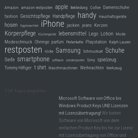
apple
Damenschuhe
Collier
Amazon
amazon restposten
Bekleidung
handy
Gesichtspflege
Handpflege
fashion
Haushaltsgeräte
iPhone
hosen
jacken
jeans
Kerzen
Hygieneartikel
Körperpflege
lebensmittel
Lego
Lotion
Mode
Küchengeräte
Modeschmuck
Playstation
Ohrringe
parfüm
Perlenkette
Ralph Lauren
restposten
Samsung
Schuhe
röcke
Schmuckset
smartphone
Seife
spielzeug
Sony
software
sonderposten
t shirt
Tommy Hilfiger
Weihnachten
Waschmaschinen
Werkzeug
TOP Tages Angebote
Microsoft Software von Office bis
Windows Product Keys UND Lizenzen
mit Lizenzübertragung!
Wir bieten
Software von Microsoft von dem
einfachen Product Key bis hin zur Lizenz
mit Lizenzübertagung von Office und