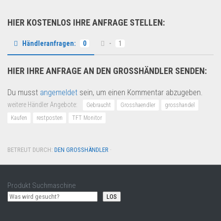
HIER KOSTENLOS IHRE ANFRAGE STELLEN:
Händleranfragen:
0
-
1
HIER IHRE ANFRAGE AN DEN GROSSHÄNDLER SENDEN:
Du musst
angemeldet
sein, um einen Kommentar abzugeben.
weitere Händler Angebote:
Gebraucht
Grosshaendler
grosshandel
Kaufen
restposten
TFT Monitor
BETREUT DURCH:
DEN GROSSHÄNDLER
·
Produkt Suchmaschine
LOS