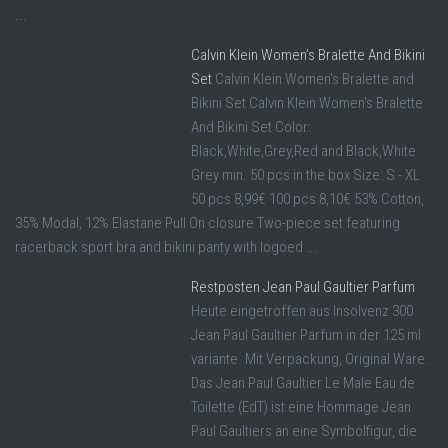
...
Calvin Klein Women’s Bralette And Bikini
Set
Calvin Klein Women's Bralette and
Bikini Set Calvin Klein Women's Bralette
And Bikini Set Color:
Black,White,Grey,Red and Black,White
Grey min. 50 pcs in the box Size: S - XL
50 pcs 8,99€ 100 pcs 8,10€ 53% Cotton,
35% Modal, 12% Elastane Pull On closure Two-piece set featuring
racerback sport bra and bikini panty with logoed ...
Restposten Jean Paul Gaultier Parfum
Heute eingetroffen aus Insolvenz 300
Jean Paul Gaultier Parfum in der 125 ml
variante. Mit Verpackung, Original Ware.
Das Jean Paul Gaultier Le Male Eau de
Toilette (EdT) ist eine Hommage Jean
Paul Gaultiers an eine Symbolfigur, die