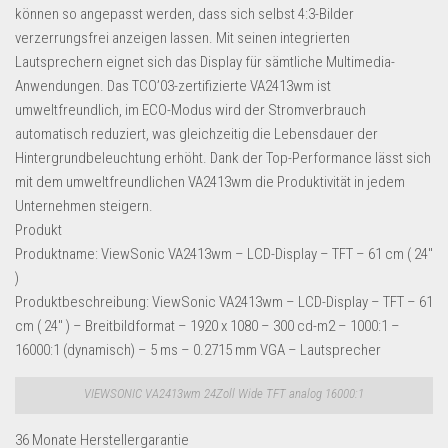
Dropshipping-Produkte
können so angepasst werden, dass sich selbst 4:3-Bilder
verzerrungsfrei anzeigen lassen. Mit seinen integrierten
B2B Produkte
Lautsprechern eignet sich das Display für sämtliche Multimedia-
Grosshandel
Anwendungen. Das TCO’03-zertifizierte VA2413wm ist
Amazon
umweltfreundlich, im ECO-Modus wird der Stromverbrauch
automatisch reduziert, was gleichzeitig die Lebensdauer der
Aldi
Hintergrundbeleuchtung erhöht. Dank der Top-Performance lässt sich
Lidl
mit dem umweltfreundlichen VA2413wm die Produktivität in jedem
Unternehmen steigern.
Kostenlos verkaufen
Produkt
Produktname: ViewSonic VA2413wm – LCD-Display – TFT – 61 cm ( 24″
Anmelden
)
Kostenlos Registrieren
Produktbeschreibung: ViewSonic VA2413wm – LCD-Display – TFT – 61
cm ( 24″ ) – Breitbildformat – 1920 x 1080 – 300 cd-m2 – 1000:1 –
Newsletter
16000:1 (dynamisch) – 5 ms – 0.2715 mm VGA – Lautsprecher
VIEWSONIC VA2413wm 24Zoll Wide TFT analog 16000:1
36 Monate Herstellergarantie