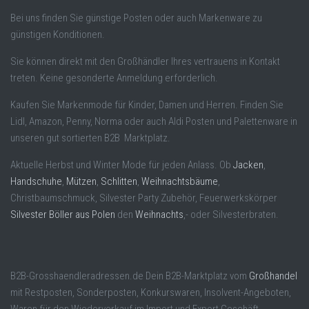
Bei uns finden Sie günstige Posten oder auch Markenware zu
günstigen Konditionen.
Sie können direkt mit den Großhändler Ihres vertrauens in Kontakt
treten. Keine gesonderte Anmeldung erforderlich.
Kaufen Sie Markenmode für Kinder, Damen und Herren. Finden Sie
Lidl, Amazon, Penny, Norma oder auch Aldi Posten und Palettenware in
unseren gut sortierten B2B Marktplatz.
Aktuelle Herbst und Winter Mode für jeden Anlass. Ob
Jacken
,
Handschuhe
,
Mützen
,
Schlitten
,
Weihnachtsbäume
,
Christbaumschmuck, Silvester Party Zubehör, Feuerwerkskörper
Silvester Böller aus Polen
den
Weihnachts
,- oder Silvesterbraten.
B2B-Grosshaendleradressen.de Dein B2B-Marktplatz vom
Großhandel
mit Restposten, Sonderposten, Konkurswaren, Insolvent-Angeboten,
Waren für den Wiederverkauf im Import und Export Geschäft.