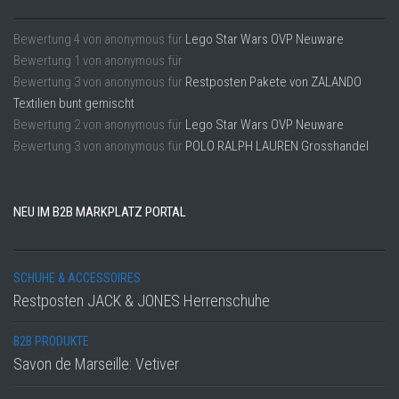
Bewertung
4
von
anonymous
für
Lego Star Wars OVP Neuware
Bewertung
1
von
anonymous
für
Bewertung
3
von
anonymous
für
Restposten Pakete von ZALANDO
Textilien bunt gemischt
Bewertung
2
von
anonymous
für
Lego Star Wars OVP Neuware
Bewertung
3
von
anonymous
für
POLO RALPH LAUREN Grosshandel
NEU IM B2B MARKPLATZ PORTAL
SCHUHE & ACCESSOIRES
Restposten JACK & JONES Herrenschuhe
B2B PRODUKTE
Savon de Marseille: Vetiver