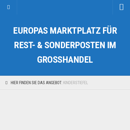
Startseite
EUROPAS MARKTPLATZ FÜR
Kategorien
Auto & Motorrad
REST- & SONDERPOSTEN IM
Drogerie & Tierbedarf
GROSSHANDEL
Fahrzeuge & Transport
Fashion & Mode
Garten & Werkzeug
HIER FINDEN SIE DAS ANGEBOT:
KINDERSTIEFEL
Geschäft, Büro & Schreibwaren
Geschenkartikel
Haushaltswaren
Handy und Smartphone
Kosmetik & Pflege