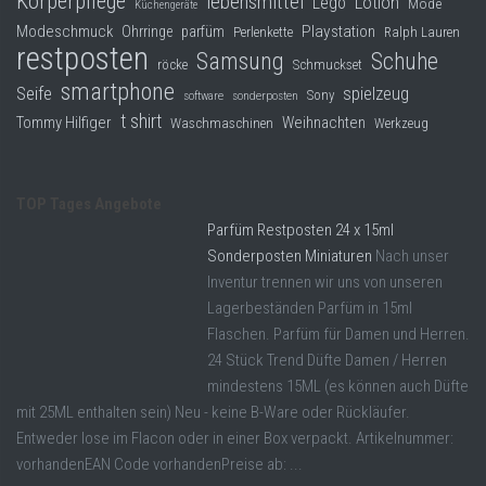
Körperpflege
lebensmittel
Lego
Lotion
Mode
Küchengeräte
Modeschmuck
Playstation
Ohrringe
parfüm
Perlenkette
Ralph Lauren
restposten
Samsung
Schuhe
röcke
Schmuckset
smartphone
Seife
spielzeug
Sony
software
sonderposten
t shirt
Tommy Hilfiger
Weihnachten
Waschmaschinen
Werkzeug
TOP Tages Angebote
Parfüm Restposten 24 x 15ml
Sonderposten Miniaturen
Nach unser
Inventur trennen wir uns von unseren
Lagerbeständen Parfüm in 15ml
Flaschen. Parfüm für Damen und Herren.
24 Stück Trend Düfte Damen / Herren
mindestens 15ML (es können auch Düfte
mit 25ML enthalten sein) Neu - keine B-Ware oder Rückläufer.
Entweder lose im Flacon oder in einer Box verpackt. Artikelnummer:
vorhandenEAN Code vorhandenPreise ab: ...