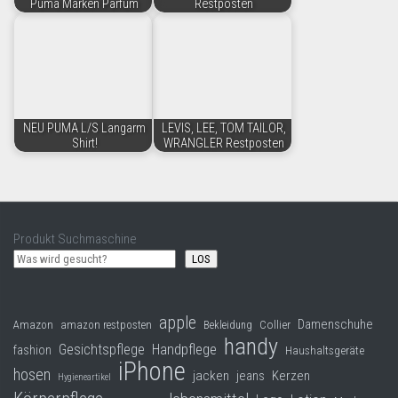
Puma Marken Parfüm
Restposten
NEU PUMA L/S Langarm
LEVIS, LEE, TOM TAILOR,
Shirt!
WRANGLER Restposten
Produkt Suchmaschine
LOS
apple
Damenschuhe
Collier
Amazon
amazon restposten
Bekleidung
handy
Gesichtspflege
Handpflege
fashion
Haushaltsgeräte
iPhone
hosen
jacken
jeans
Kerzen
Hygieneartikel