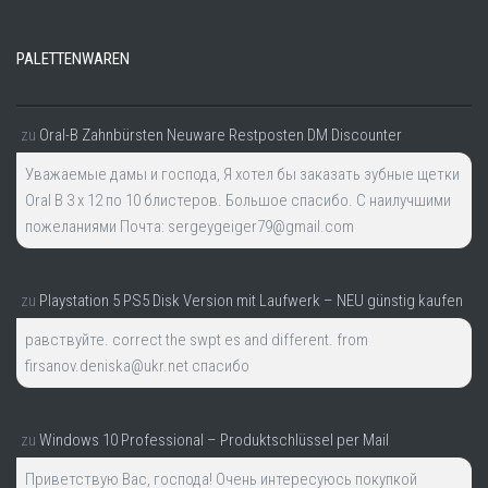
PALETTENWAREN
zu
Oral-B Zahnbürsten Neuware Restposten DM Discounter
Уважаемые дамы и господа, Я хотел бы заказать зубные щетки
Oral B 3 x 12 по 10 блистеров. Большое спасибо. С наилучшими
пожеланиями Почта: sergeygeiger79@gmail.com
zu
Playstation 5 PS5 Disk Version mit Laufwerk – NEU günstig kaufen
равствуйте. correct the swpt es and different. from
firsanov.deniska@ukr.net спасибо
zu
Windows 10 Professional – Produktschlüssel per Mail
Приветствую Вас, господа! Очень интересуюсь покупкой