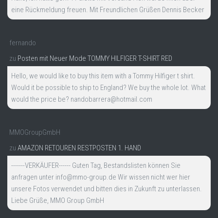
eine Rückmeldung freuen. Mit Freundlichen Grüßen Dennis Becker
fernando
zu
Posten mit Neuer Mode TOMMY HILFIGER T-SHIRT RED
Hello, we would like to buy this item with a Tommy Hilfiger t shirt.
Would it be possible to ship to England? We buy the whole lot. What
would the price be? nandobarrera@hotmail.com
MMOGroupGmbH
zu
AMAZON RETOUREN RESTPOSTEN 1. HAND
-------VERKÄUFER------ Guten Tag, Bestandslisten können Sie
anfragen unter info@mmo-group.de Wir wissen nicht wer hier
unsere Fotos verwendet und bitten dies in Zukunft zu unterlassen.
Liebe Grüße, MMO Group GmbH