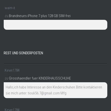
waim-it
zu
Brandneues iPhone 7 plus 128 GB SIM-frei
.
REST. UND SONDERPOSTEN
Kevin1784
zu
Grosshaendler fuer KINDERHAUSSCHUHE
Hallo,ich habe Interesse an den Kinderschuhen.Bitte kontaktieren
sie mich unter: tiouli56.7@gmail.com Mfg
Kevin1784