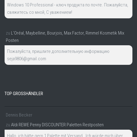
Windows 10 Professional - ключ продукта по почте. Пожалуйста,
свяжитесь со мной, С уважением!
zu
L’Oréal, Maybelline, Bourjois, Max Factor, Rimmel Kosmetik Mix
Posten
Пожалуйста, пришлите дополнительную информацию
seja9806@gmail.com
TOP GROSSHÄNDLER
Dennis Becker
zu
Aldi REWE Penny DISCOUNTER Paletten Restposten
Hallo, ich hätte gern 1 Palette mit Versand . Ich würde mich über