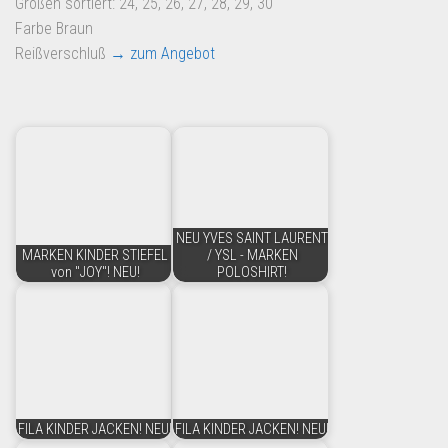
Größen sortiert: 24, 25, 26, 27, 28, 29, 30
Farbe Braun
Reißverschluß
→ zum Angebot
NEU YVES SAINT LAURENT
MARKEN KINDER STIEFEL
/ YSL - MARKEN
von "JOY"! NEU!
POLOSHIRT!
FILA KINDER JACKEN! NEU!
FILA KINDER JACKEN! NEU!