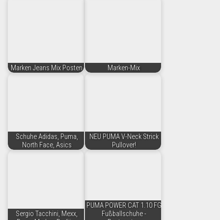
Marken Jeans Mix Posten
Marken-Mix
Schuhe Adidas, Puma,
NEU PUMA V-Neck Strick
North Face, Asics
Pullover!
PUMA POWER CAT 1.10 FG
Sergio Tacchini, Mexx,
Fußballschuhe -