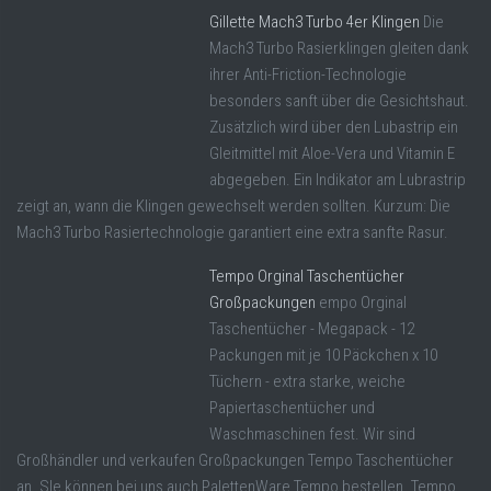
Gillette Mach3 Turbo 4er Klingen
Die
Mach3 Turbo Rasierklingen gleiten dank
ihrer Anti-Friction-Technologie
besonders sanft über die Gesichtshaut.
Zusätzlich wird über den Lubastrip ein
Gleitmittel mit Aloe-Vera und Vitamin E
abgegeben. Ein Indikator am Lubrastrip
zeigt an, wann die Klingen gewechselt werden sollten. Kurzum: Die
Mach3 Turbo Rasiertechnologie garantiert eine extra sanfte Rasur.
Tempo Orginal Taschentücher
Großpackungen
empo Orginal
Taschentücher - Megapack - 12
Packungen mit je 10 Päckchen x 10
Tüchern - extra starke, weiche
Papiertaschentücher und
Waschmaschinen fest. Wir sind
Großhändler und verkaufen Großpackungen Tempo Taschentücher
an. SIe können bei uns auch PalettenWare Tempo bestellen. Tempo