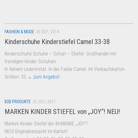
Dropshipping-Produkte
B2B Produkte
Grosshandel
FASHION & MODE
30 SEP., 2014
Amazon
Kinderschuhe Kinderstiefel Camel 33-38
Aldi
Kinderschuhe Schuhe – Schuh – Stiefel. Großhandel mit
Lidl
trendigen Kinder Schuhen.
Kostenlos verkaufen
In feinem Lederimitat. In der Farbe Camel. Im Verkaufskarton.
Größen: 33
→ zum Angebot
Anmelden
Kostenlos Registrieren
Newsletter
B2B PRODUKTE
25 JULI, 2011
MARKEN KINDER STIEFEL von „JOY“! NEU!
Marken Kinder Stiefel der IN-MARKE „JOY“!
NEU! Originalverpackt im Karton!