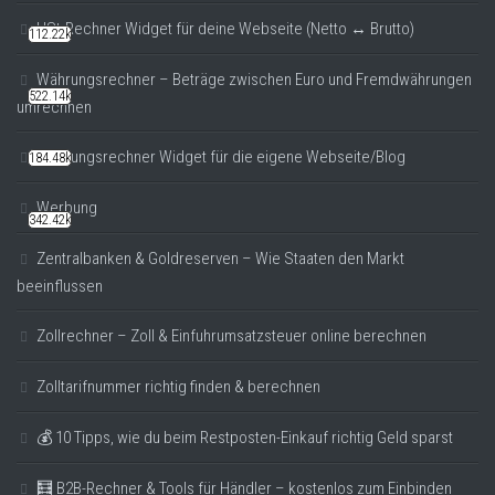
USt-Rechner Widget für deine Webseite (Netto ↔ Brutto)
112.22k
Währungsrechner – Beträge zwischen Euro und Fremdwährungen
522.14k
umrechnen
Währungsrechner Widget für die eigene Webseite/Blog
184.48k
Werbung
342.42k
Zentralbanken & Goldreserven – Wie Staaten den Markt
beeinflussen
Zollrechner – Zoll & Einfuhrumsatzsteuer online berechnen
Zolltarifnummer richtig finden & berechnen
💰 10 Tipps, wie du beim Restposten-Einkauf richtig Geld sparst
🧮 B2B-Rechner & Tools für Händler – kostenlos zum Einbinden