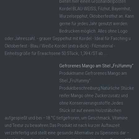
bieten hier einen Großhandelposten
Kordel BLAU-WEISS, Filzhut, Bayernhut,
Wurzelsepphut, Oktoberfesthut an. Kann
gerne für jedes Jahr genutzt werden.
Bedrucken möglich. Alles ohne Logo
oder Jahreszahl. - grauer Seppelhut mit Kordel - Ideal für Fasching u.
Oktoberfest - Blau / Weiße Kordel (extra dick) - Filzmaterial -
Einheitsgröße für Erwachsene 50 STück, 1,39 €/ST ab ...
Gefrorenes Mango am Stiel „FruYummy“
Produktname:Gefrorenes Mango am
Stiel „FruYummy“
Produktbeschreibung:Natürliche Stücke
reifer Mango ohne Zuckerzusatz und
ohne Konservierungsstoffe.Jedes
Stück ist auf einem Holzstäbchen
aufgespießt und bei –18 °C tiefgefroren, um Geschmack, Vitamine
und Textur zu bewahren.Das Produkt ist nach kurzer Auftauzeit
verzehrfertig und stellt eine gesunde Alternative zu Speiseeis dar –