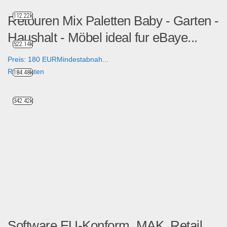
112.22k
Retouren Mix Paletten Baby - Garten -
Haushalt - Möbel ideal fur eBaye...
522.14k
Preis: 180 EURMindestabnah...
Restposten
184.48k
342.42k
Software EU-Konform, MAK, Retail,