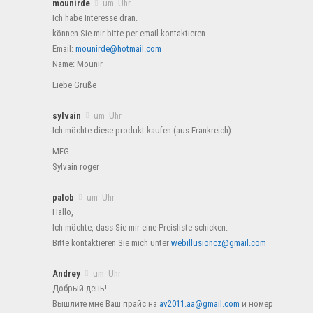
mounirde
um Uhr
Ich habe Interesse dran.
können Sie mir bitte per email kontaktieren.
Email:
mounirde@hotmail.com
Name: Mounir
Liebe Grüße
sylvain
um Uhr
Ich möchte diese produkt kaufen (aus Frankreich)
MFG
Sylvain roger
palob
um Uhr
Hallo,
Ich möchte, dass Sie mir eine Preisliste schicken.
Bitte kontaktieren Sie mich unter
webillusioncz@gmail.com
Andrey
um Uhr
Добрый день!
Вышлите мне Ваш прайс на
av2011.aa@gmail.com
и номер