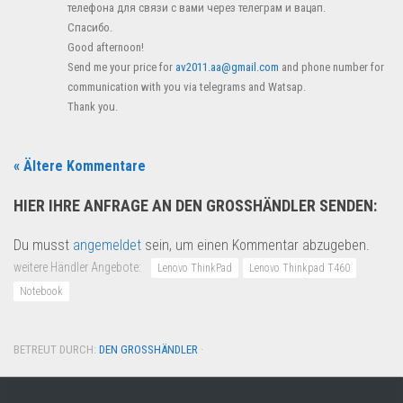
телефона для связи с вами через телеграм и вацап.
Спасибо.
Good afternoon!
Send me your price for
av2011.aa@gmail.com
and phone number for
communication with you via telegrams and Watsap.
Thank you.
« Ältere Kommentare
HIER IHRE ANFRAGE AN DEN GROSSHÄNDLER SENDEN:
Du musst
angemeldet
sein, um einen Kommentar abzugeben.
weitere Händler Angebote:
Lenovo ThinkPad
Lenovo Thinkpad T460
Notebook
BETREUT DURCH:
DEN GROSSHÄNDLER
·