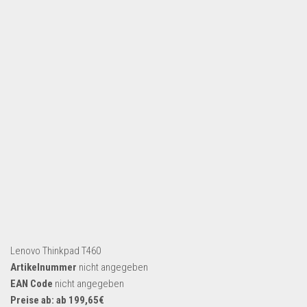
Dropshipping-Produkte
B2B Produkte
Grosshandel
Amazon
Aldi
Lidl
Kostenlos verkaufen
Anmelden
Kostenlos Registrieren
Newsletter
Lenovo Thinkpad T460
Artikelnummer
nicht angegeben
EAN Code
nicht angegeben
Preise ab: ab 199,65€