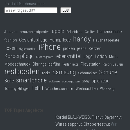
Produkt Suchmaschine
LOS
apple
Damenschuhe
Collier
Amazon
amazon restposten
Bekleidung
handy
Gesichtspflege
Handpflege
fashion
Haushaltsgeräte
iPhone
hosen
jacken
jeans
Kerzen
Hygieneartikel
Körperpflege
lebensmittel
Lego
Lotion
Mode
Küchengeräte
Modeschmuck
Playstation
Ohrringe
parfüm
Perlenkette
Ralph Lauren
restposten
Samsung
Schuhe
röcke
Schmuckset
smartphone
Seife
spielzeug
Sony
software
sonderposten
t shirt
Tommy Hilfiger
Weihnachten
Waschmaschinen
Werkzeug
TOP Tages Angebote
Kordel BLAU-WEISS, Filzhut, Bayernhut,
Wurzelsepphut, Oktoberfesthut
Wir