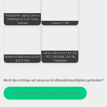
Restposten Laptop Lenovo
ThinkPad X270 i5-7300U
Kamera
Lenovo P 780
Lenovo All-in-One 18,5 Zoll
Notebook IBM/Lenovo E431
TFT, 2GB RAM, 250 GB
(62271B6)
Festplatte
Nicht das richtige auf unseren Großhandelsmarktplatz gefunden?
Hier kostenlos ein Gesuch einstellen