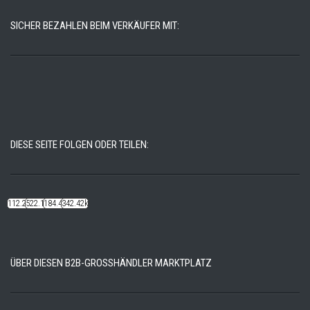
SICHER BEZAHLEN BEIM VERKÄUFER MIT:
DIESE SEITE FOLGEN ODER TEILEN:
112.22k
522.14k
184.48k
342.42k
ÜBER DIESEN B2B-GROSSHÄNDLER MARKTPLATZ