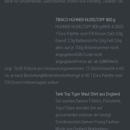
ideal für Einzelhandel, Gastronomie, Hotels und Vending. Zutaten:100
...
TIBACO HÜHNER-NUDELTOPF 800 g
HÜHNER-NUDELTOPF 800 g MHD 4/2023
1 Euro Palette sind 576 Dosen Salz 0,9g
Eiweiß 2,3g Ballaststoffe 0,4g Fett 2,4g
alles auf je 100g Artikelnummer nicht
angegebenEAN Code nicht
angegebenPreise ab: ab 0,88€MwSt.
zzgl. 16,00 %Stück pro Verpackungseinheiten: 12 StückGewicht in KG
ca. je nach BestellungMindestbestellmenge in VE 1 Euro Palette sind
576 Dosen Hühnersuppe selber ...
Tank Top Tiger Maul Shirt aus England
Sie suchen Damen T-Shirts, Poloshirts,
Tops? Dann werden Sie auf
grosshandel-zentrum.de fündig!
Sonderposten Damen Young Fashion
Mode aus England Bekleidung -