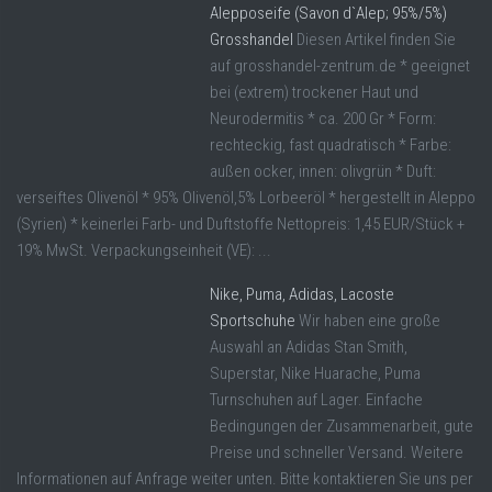
Alepposeife (Savon d`Alep; 95%/5%)
Grosshandel
Diesen Artikel finden Sie
auf grosshandel-zentrum.de * geeignet
bei (extrem) trockener Haut und
Neurodermitis * ca. 200 Gr * Form:
rechteckig, fast quadratisch * Farbe:
außen ocker, innen: olivgrün * Duft:
verseiftes Olivenöl * 95% Olivenöl,5% Lorbeeröl * hergestellt in Aleppo
(Syrien) * keinerlei Farb- und Duftstoffe Nettopreis: 1,45 EUR/Stück +
19% MwSt. Verpackungseinheit (VE): ...
Nike, Puma, Adidas, Lacoste
Sportschuhe
Wir haben eine große
Auswahl an Adidas Stan Smith,
Superstar, Nike Huarache, Puma
Turnschuhen auf Lager. Einfache
Bedingungen der Zusammenarbeit, gute
Preise und schneller Versand. Weitere
Informationen auf Anfrage weiter unten. Bitte kontaktieren Sie uns per