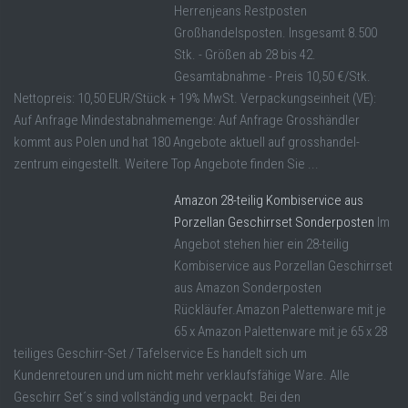
Herrenjeans Restposten
Großhandelsposten. Insgesamt 8.500
Stk. - Größen ab 28 bis 42.
Gesamtabnahme - Preis 10,50 €/Stk.
Nettopreis: 10,50 EUR/Stück + 19% MwSt. Verpackungseinheit (VE):
Auf Anfrage Mindestabnahmemenge: Auf Anfrage Grosshändler
kommt aus Polen und hat 180 Angebote aktuell auf grosshandel-
zentrum eingestellt. Weitere Top Angebote finden Sie ...
Amazon 28-teilig Kombiservice aus
Porzellan Geschirrset Sonderposten
Im
Angebot stehen hier ein 28-teilig
Kombiservice aus Porzellan Geschirrset
aus Amazon Sonderposten
Rückläufer.Amazon Palettenware mit je
65 x Amazon Palettenware mit je 65 x 28
teiliges Geschirr-Set / Tafelservice Es handelt sich um
Kundenretouren und um nicht mehr verklaufsfähige Ware. Alle
Geschirr Set´s sind vollständig und verpackt. Bei den