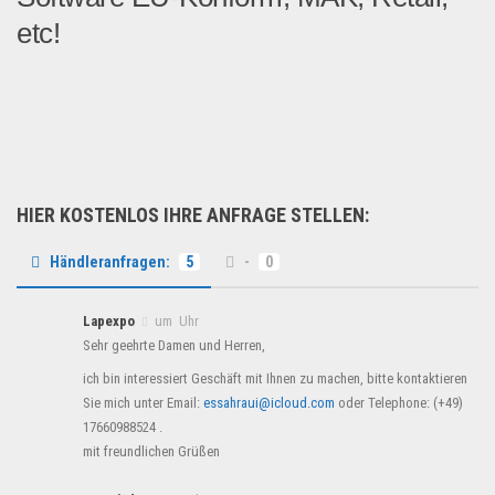
etc!
Wir bieten Händler EU Konf...
Multimedia & Elektro
HIER KOSTENLOS IHRE ANFRAGE STELLEN:
Händleranfragen:
5
-
0
Lapexpo
um Uhr
Sehr geehrte Damen und Herren,
ich bin interessiert Geschäft mit Ihnen zu machen, bitte kontaktieren
Sie mich unter Email:
essahraui@icloud.com
oder Telephone: (+49)
17660988524 .
mit freundlichen Grüßen