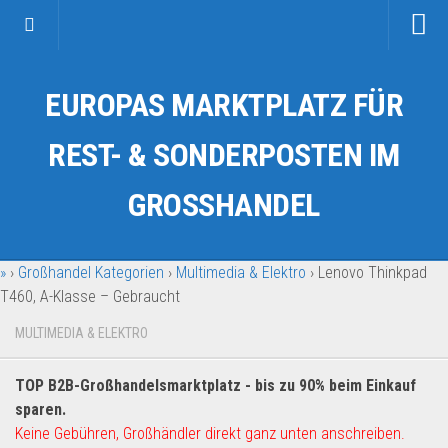
Startseite
EUROPAS MARKTPLATZ FÜR
Kategorien
Auto & Motorrad
REST- & SONDERPOSTEN IM
Drogerie & Tierbedarf
GROSSHANDEL
Fahrzeuge & Transport
Fashion & Mode
»
›
Großhandel Kategorien
›
Multimedia & Elektro
›
Lenovo Thinkpad
Garten & Werkzeug
T460, A-Klasse – Gebraucht
Geschäft, Büro & Schreibwaren
MULTIMEDIA & ELEKTRO
Geschenkartikel
Haushaltswaren
TOP B2B-Großhandelsmarktplatz - bis zu 90% beim Einkauf
Handy und Smartphone
sparen.
Keine Gebühren, Großhändler direkt ganz unten anschreiben.
Kosmetik & Pflege