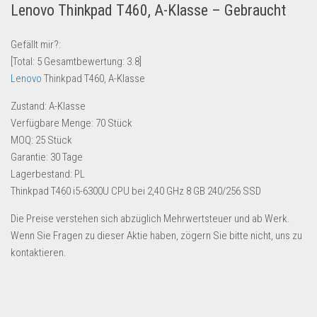
Lenovo Thinkpad T460, A-Klasse – Gebraucht
Lebensmittel & Getränke
Multimedia & Elektro
Gefällt mir?:
[Total:
5
Gesamtbewertung:
3.8
]
Münzen
Lenovo
Thinkpad T460, A-Klasse
Spielzeug & Games
Zustand: A-Klasse
Schuhe & Accessoires
Verfügbare Menge: 70 Stück
Sport & Freizeit
MOQ: 25 Stück
Garantie: 30 Tage
Uhren & Schmuck
Lagerbestand: PL
Wohnen & Einrichten
Thinkpad T460 i5-6300U CPU bei 2,40 GHz 8 GB 240/256 SSD
Restposten-Angebote
Die Preise verstehen sich abzüglich Mehrwertsteuer und ab Werk.
Restposten für Privatpersonen
Wenn Sie Fragen zu dieser Aktie haben, zögern Sie bitte nicht, uns zu
eBay Restposten kaufen
kontaktieren.
Sonderposten-Angebote
Saison & Eventprodkte