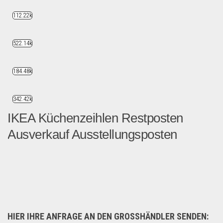
112.22k
522.14k
184.48k
342.42k
IKEA Küchenzeihlen Restposten
Ausverkauf Ausstellungsposten
Wir haben 34 Küchenzeihlen...
Wohnen & Einrichten
HIER IHRE ANFRAGE AN DEN GROSSHÄNDLER SENDEN: