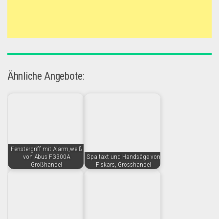
Ähnliche Angebote:
Fenstergriff mit Alarm,weiß
von Abus FG300A
Spaltaxt und Handsäge von
Großhandel
Fiskars, Grosshandel