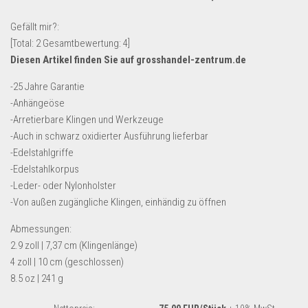
Lebensmittel & Getränke
Gefällt mir?:
Multimedia & Elektro
[Total:
2
Gesamtbewertung:
4
]
Diesen Artikel finden Sie auf grosshandel-zentrum.de
Münzen
Spielzeug & Games
-25 Jahre Garantie
-Anhängeöse
Schuhe & Accessoires
-Arretierbare Klingen und Werkzeuge
Sport & Freizeit
-Auch in schwarz oxidierter Ausführung lieferbar
-Edelstahlgriffe
Uhren & Schmuck
-Edelstahlkorpus
Wohnen & Einrichten
-Leder- oder Nylonholster
Restposten-Angebote
-Von außen zugängliche Klingen, einhändig zu öffnen
Restposten für Privatpersonen
Abmessungen:
eBay Restposten kaufen
2.9 zoll | 7,37 cm (Klingenlänge)
4 zoll | 10 cm (geschlossen)
Sonderposten-Angebote
8.5 oz | 241 g
Saison & Eventprodkte