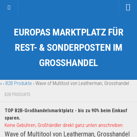
Startseite
EUROPAS MARKTPLATZ FÜR
Kategorien
Auto & Motorrad
REST- & SONDERPOSTEN IM
Drogerie & Tierbedarf
GROSSHANDEL
Fahrzeuge & Transport
Fashion & Mode
»
›
B2B Produkte
›
Wave of Multitool von Leatherman, Grosshandel
Garten & Werkzeug
Geschäft, Büro & Schreibwaren
B2B PRODUKTE
Geschenkartikel
TOP B2B-Großhandelsmarktplatz - bis zu 90% beim Einkauf
Haushaltswaren
sparen.
Handy und Smartphone
Keine Gebühren, Großhändler direkt ganz unten anschreiben.
Wave of Multitool von Leatherman, Grosshandel
Kosmetik & Pflege