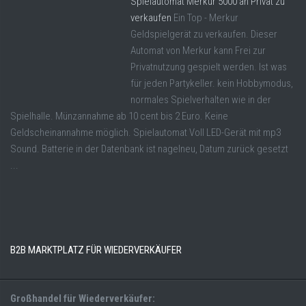
Spielautomat Merkur 5000 an Privat zu
verkaufen
Ein Top - Merkur
Geldspielgerät zu verkaufen. Dieser
Automat von Merkur kann Frei zur
Privatnutzung gespielt werden. Ist was
für jeden Partykeller. kein Hobbymodus,
normales Spielverhalten wie in der
Spielhalle. Münzannahme ab 10 cent bis 2 Euro. Keine
Geldscheinannahme möglich. Spielautomat Voll LED-Gerät mit mp3
Sound. Batterie in der Datenbank ist nagelneu, Datum zurück gesetzt
...
B2B MARKTPLATZ FÜR WIEDERVERKÄUFER
Großhandel für Wiederverkäufer: