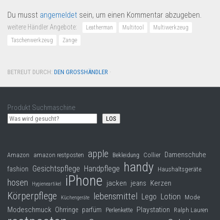
Du musst
angemeldet
sein, um einen Kommentar abzugeben.
weitere Händler Angebote:
Leatherman
Multitool
Multiwerkzeug
Taschenwerkzeug
Zange
BETREUT DURCH:
DEN GROSSHÄNDLER
·
Produkt Suchmaschine
LOS
apple
Damenschuhe
Collier
Amazon
amazon restposten
Bekleidung
handy
Gesichtspflege
Handpflege
fashion
Haushaltsgeräte
iPhone
hosen
jacken
jeans
Kerzen
Hygieneartikel
Körperpflege
lebensmittel
Lego
Lotion
Mode
Küchengeräte
Modeschmuck
Playstation
Ohrringe
parfüm
Perlenkette
Ralph Lauren