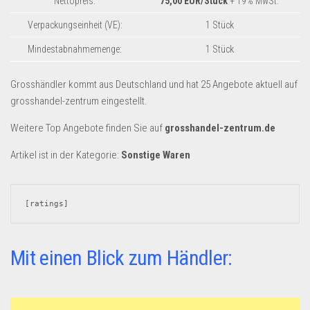
Nettopreis:
75,00 EUR/Stück
+ 19% MwSt.
Dropshipping-Produkte
Verpackungseinheit (VE):
1 Stück
B2B Produkte
Mindestabnahmemenge:
Grosshandel
1 Stück
Amazon
Grosshändler kommt aus Deutschland und hat 25 Angebote aktuell auf
Aldi
grosshandel-zentrum eingestellt.
Lidl
Weitere Top Angebote finden Sie auf
grosshandel-zentrum.de
Kostenlos verkaufen
Artikel ist in der Kategorie:
Sonstige Waren
Anmelden
Kostenlos Registrieren
[ratings]
Newsletter
Mit einen Blick zum Händler: