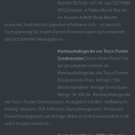
Booster DE Fix36 - EVT 09. Juni 2023 PKM
KP02 Entwickl. in Paldea Boost Was für
ein furioser Auftritt! Neue Mächte
erwachen, bedrohliche Legenden offenbaren sich – es herrscht
Hochspannung! Die ersten Partner-Pokémon haben sich entwickelt
und jetzt betreten Maskagato-ex ...
Kleinhaushaltsgeräte von Tesco Posten
Sonderposten
Diesen Artikel finden Sie
auf grosshandel-zentrum.de
Kleinhaushaltsgeräte von Tesco Posten
Sonderposten Preis: Anfrage / Stk.
Mindestabnahme: Anfrage Erreichbare
Menge: 34.500 Stk. Kleinhaushaltsgeräte
von Tesco Posten Sonderposten. Im Angebot 5 Artikel - Auflistung im
Anhang. Neuware, OVP, 4 Wochen Übernahmegarantie. Preise und
Einkaufsbedingungen auf Anfrage (Ware ist nicht freiverkäuflich in UK
und in einigen Ländern in ...