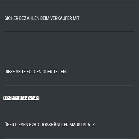
SICHER BEZAHLEN BEIM VERKÄUFER MIT:
DIESE SEITE FOLGEN ODER TEILEN:
112.22k
522.14k
184.48k
342.42k
ÜBER DIESEN B2B-GROSSHÄNDLER MARKTPLATZ