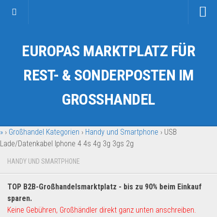
Startseite
EUROPAS MARKTPLATZ FÜR
Kategorien
Auto & Motorrad
REST- & SONDERPOSTEN IM
Drogerie & Tierbedarf
GROSSHANDEL
Fahrzeuge & Transport
Fashion & Mode
»
›
Großhandel Kategorien
›
Handy und Smartphone
›
USB
Garten & Werkzeug
Lade/Datenkabel Iphone 4 4s 4g 3g 3gs 2g
Geschäft, Büro & Schreibwaren
HANDY UND SMARTPHONE
Geschenkartikel
Haushaltswaren
TOP B2B-Großhandelsmarktplatz - bis zu 90% beim Einkauf
Handy und Smartphone
sparen.
Keine Gebühren, Großhändler direkt ganz unten anschreiben.
Kosmetik & Pflege