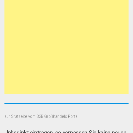
zur Sratseite vom B2B Großhandels Portal
Unbedinkt eintragen, so verpassen Sie keine neuen