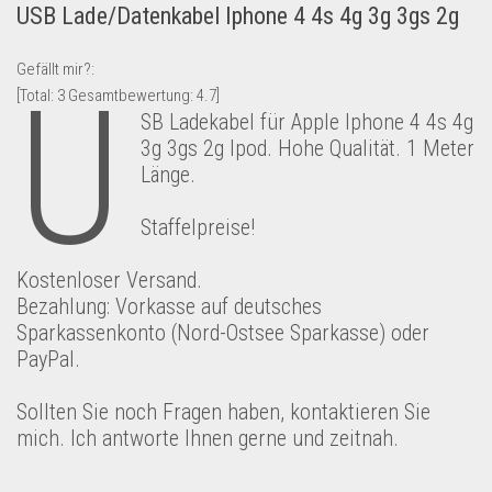
USB Lade/Datenkabel Iphone 4 4s 4g 3g 3gs 2g
Lebensmittel & Getränke
Multimedia & Elektro
Gefällt mir?:
U
[Total:
3
Gesamtbewertung:
4.7
]
Münzen
SB Ladekabel für Apple Iphone 4 4s 4g
Spielzeug & Games
3g 3gs 2g Ipod. Hohe Qualität. 1 Meter
Länge.
Schuhe & Accessoires
Sport & Freizeit
Staffelpreise!
Uhren & Schmuck
Kostenloser Versand.
Wohnen & Einrichten
Bezahlung: Vorkasse auf deutsches
Restposten-Angebote
Sparkassenkonto (Nord-Ostsee Sparkasse) oder
Restposten für Privatpersonen
PayPal.
eBay Restposten kaufen
Sollten Sie noch Fragen haben, kontaktieren Sie
Sonderposten-Angebote
mich. Ich antworte Ihnen gerne und zeitnah.
Saison & Eventprodkte