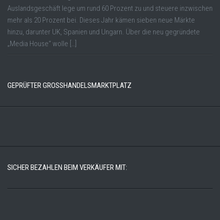
Auslandsgeschäft lege um rund 60 Prozent zu und steuere inzwischen
mehr als 20 Prozent bei. Dieses Jahr kämen sieben neue Märkte
hinzu, darunter UK, Spanien und Ungarn. Über die neu gegründete
„Media House“ wolle […]
GEPRÜFTER GROSSHANDELSMARKTPLATZ
SICHER BEZAHLEN BEIM VERKÄUFER MIT: