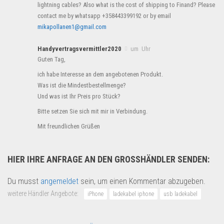
lightning cables? Also what is the cost of shipping to Finand? Please
contact me by whatsapp +358443399192 or by email
mikapollanen1@gmail.com
Handyvertragsvermittler2020
um Uhr
Guten Tag,
ich habe Interesse an dem angebotenen Produkt.
Was ist die Mindestbestellmenge?
Und was ist Ihr Preis pro Stück?
Bitte setzen Sie sich mit mir in Verbindung.
Mit freundlichen Grüßen
HIER IHRE ANFRAGE AN DEN GROSSHÄNDLER SENDEN:
Du musst
angemeldet
sein, um einen Kommentar abzugeben.
weitere Händler Angebote:
iPhone
ladekabel iphone
usb ladekabel