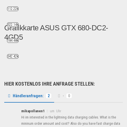
112.22k
522.14k
Grafikkarte ASUS GTX 680-DC2-
4GD5
184.48k
Sie suchen Computer-Kompon...
B2B Produkte
342.42k
HIER KOSTENLOS IHRE ANFRAGE STELLEN:
Händleranfragen:
2
-
0
mikapollanen1
um Uhr
Hi im interested in the lightning data charging cables. What is the
mininum order amount and cost? Also do you have fast charge data