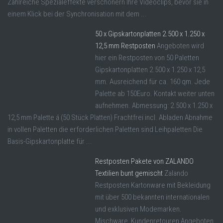
Zahlreiche Spezialeffekte verschönern Ihre Videoclips, bevor sie in
einem Klick bei der Synchronisation mit dem ...
50 x Gipskartonplatten 2.500 x 1.250 x
12,5 mm Restposten
Angeboten wird
hier ein Restposten von 50 Paletten
Gipskartonplatten 2.500 x 1.250 x 12,5
mm. Ausreichend für ca. 160 qm. Jede
Palette ab 150Euro. Kontakt weiter unten
aufnehmen. Abmessung: 2.500 x 1.250 x
12,5 mm Palette á (50 Stück Platten) Frachtfrei incl. Abladen Abnahme
in vollen Paletten die erforderlichen Paletten sind Leihpaletten Die
Basis-Gipskartonplatte für ...
Restposten Pakete von ZALANDO
Textilien bunt gemischt
Zalando
Restposten Kartonware mit Bekleidung
mit über 500 bekannten internationalen
und exklusiven Modemarken.
Mischware, Kundenretouren Angeboten