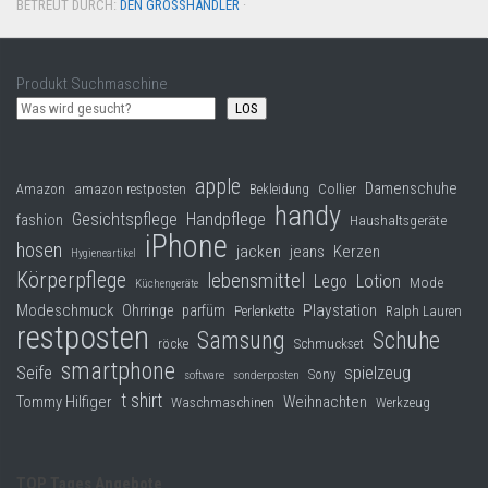
BETREUT DURCH:
DEN GROSSHÄNDLER
·
Produkt Suchmaschine
LOS
apple
Damenschuhe
Collier
Amazon
amazon restposten
Bekleidung
handy
Gesichtspflege
Handpflege
fashion
Haushaltsgeräte
iPhone
hosen
jacken
jeans
Kerzen
Hygieneartikel
Körperpflege
lebensmittel
Lego
Lotion
Mode
Küchengeräte
Modeschmuck
Playstation
Ohrringe
parfüm
Perlenkette
Ralph Lauren
restposten
Samsung
Schuhe
röcke
Schmuckset
smartphone
Seife
spielzeug
Sony
software
sonderposten
t shirt
Tommy Hilfiger
Weihnachten
Waschmaschinen
Werkzeug
TOP Tages Angebote