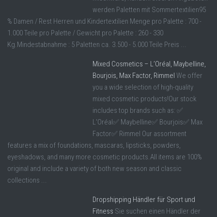
werden Paletten mit Sommertextilien95
% Damen / Rest Herren und Kindertextilien Menge pro Palette : 700 -
1.000 Teile pro Palette / Gewicht pro Palette : 260 - 330
Kg.Mindestabnahme : 5 Paletten ca. 3.500 - 5.000 Teile Preis ...
Mixed Cosmetics – L’Oréal, Maybelline,
Bourjois, Max Factor, Rimmel
We offer
you a wide selection of high-quality
mixed cosmetic products!Our stock
includes top brands such as: ✅
L'Oréal✅ Maybelline✅ Bourjois✅ Max
Factor✅ Rimmel Our assortment
features a mix of foundations, mascaras, lipsticks, powders,
eyeshadows, and many more cosmetic products.All items are 100%
original and include a variety of both new season and classic
collections ...
Dropshipping Händler für Sport und
Fitness
Sie suchen einen Händler der