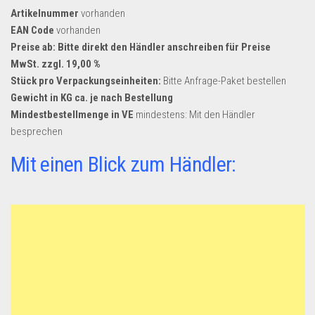
Dropshipping-Produkte
Artikelnummer
vorhanden
B2B Produkte
EAN Code
vorhanden
Preise ab: Bitte direkt den Händler anschreiben für Preise
Grosshandel
MwSt. zzgl. 19,00 %
Amazon
Stück pro Verpackungseinheiten:
Bitte Anfrage-Paket bestellen
Gewicht in KG ca. je nach Bestellung
Aldi
Mindestbestellmenge in VE
mindestens: Mit den Händler
Lidl
besprechen
Kostenlos verkaufen
Mit einen Blick zum Händler:
Anmelden
Kostenlos Registrieren
Newsletter