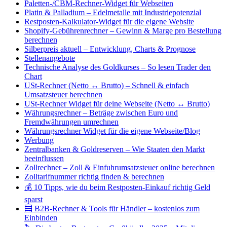
Paletten-/CBM-Rechner-Widget für Webseiten
Platin & Palladium – Edelmetalle mit Industriepotenzial
Restposten-Kalkulator-Widget für die eigene Website
Shopify-Gebührenrechner – Gewinn & Marge pro Bestellung
berechnen
Silberpreis aktuell – Entwicklung, Charts & Prognose
Stellenangebote
Technische Analyse des Goldkurses – So lesen Trader den
Chart
USt-Rechner (Netto ↔ Brutto) – Schnell & einfach
Umsatzsteuer berechnen
USt-Rechner Widget für deine Webseite (Netto ↔ Brutto)
Währungsrechner – Beträge zwischen Euro und
Fremdwährungen umrechnen
Währungsrechner Widget für die eigene Webseite/Blog
Werbung
Zentralbanken & Goldreserven – Wie Staaten den Markt
beeinflussen
Zollrechner – Zoll & Einfuhrumsatzsteuer online berechnen
Zolltarifnummer richtig finden & berechnen
💰 10 Tipps, wie du beim Restposten-Einkauf richtig Geld
sparst
🧮 B2B-Rechner & Tools für Händler – kostenlos zum
Einbinden