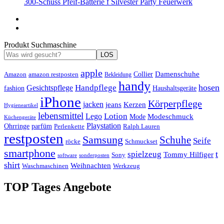
300-Schuss Pfeif-Batterie f Silvester Party Feuerwerk
Produkt Suchmaschine
LOS
apple
Damenschuhe
Amazon
Collier
amazon restposten
Bekleidung
handy
hosen
Handpflege
Gesichtspflege
fashion
Haushaltsgeräte
iPhone
Körperpflege
jacken
Kerzen
jeans
Hygieneartikel
lebensmittel
Lotion
Lego
Modeschmuck
Mode
Küchengeräte
Playstation
Ohrringe
parfüm
Perlenkette
Ralph Lauren
restposten
Samsung
Schuhe
Seife
röcke
Schmuckset
smartphone
t
spielzeug
Tommy Hilfiger
Sony
software
sonderposten
shirt
Weihnachten
Waschmaschinen
Werkzeug
TOP Tages Angebote