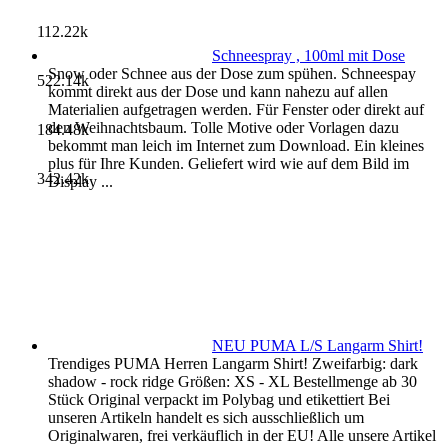
112.22k
Schneespray , 100ml mit Dose
Snow oder Schnee aus der Dose zum spühen. Schneespay
522.14k
kommt direkt aus der Dose und kann nahezu auf allen
Materialien aufgetragen werden. Für Fenster oder direkt auf
den Weihnachtsbaum. Tolle Motive oder Vorlagen dazu
184.48k
bekommt man leich im Internet zum Download. Ein kleines
plus für Ihre Kunden. Geliefert wird wie auf dem Bild im
342.42k
Display ...
NEU PUMA L/S Langarm Shirt!
Trendiges PUMA Herren Langarm Shirt! Zweifarbig: dark
shadow - rock ridge Größen: XS - XL Bestellmenge ab 30
Stück Original verpackt im Polybag und etikettiert Bei
unseren Artikeln handelt es sich ausschließlich um
Originalwaren, frei verkäuflich in der EU! Alle unsere Artikel