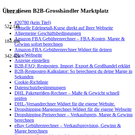
Über diesen B2B-Grosshändler Marktplatz
112.22k
#20780 (kein Titel)
522.14k
Aktuelle Edelmetall-Kurse direkt auf Ihrer Webseite
Allgemeine Geschäftsbedingungen
Amazon FBA Gebührenrechner – FBA-Kosten, Marge &
184.48k
Gewinn sofort berechnen
Amazon-FBA-Gebührenrechner Widget für deinen
Blog/Webseite
342.42k
Anzeige einstellen
B2B-FAQ: Restposten, Import, Export & Großhandel erklärt
B2B-Restposten-Kalkulator: So berechnest du deine Marge in
Sekunden
Cookie-Richtlinie
Datenschutzbestimmungen
DHL Paketgrößen-Rechner – Maße & Gewicht schnell
prüfen
DHL-Versandrechner Widget für die eigene Website.
Dropshipping-Margenrechner-Widget für die eigene Webseite
Dropshipping-Preisrechner – Verkaufspreis, Marge & Gewinn
berechnen
eBay Gebührenrechner – Verkaufsprovision, Gewinn &
Marge berechnen