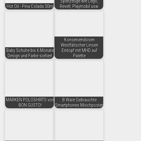
Spielzeuge wie Lego,
Hot Oil - Pina Colada 30ml
Revell, Playmobil usw.
Konservendosen
Westfälischer Linsen
Baby Schuhe bis 6 Monate
Eintopf mit MHD auf
Design und Farbe sortiert
Palette
MARKEN POLOSHIRTS von
B Ware Gebrauchte
BON GUSTO!
Smartphones Mischposten