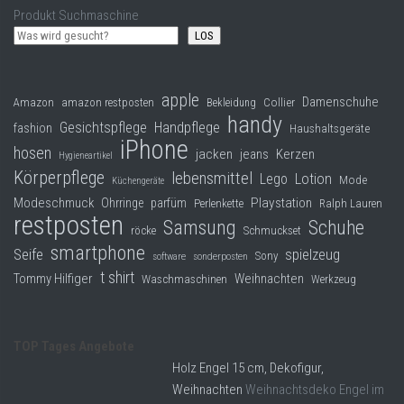
Produkt Suchmaschine
LOS
apple
Damenschuhe
Collier
Amazon
amazon restposten
Bekleidung
handy
Gesichtspflege
Handpflege
fashion
Haushaltsgeräte
iPhone
hosen
jacken
jeans
Kerzen
Hygieneartikel
Körperpflege
lebensmittel
Lego
Lotion
Mode
Küchengeräte
Modeschmuck
Playstation
Ohrringe
parfüm
Perlenkette
Ralph Lauren
restposten
Samsung
Schuhe
röcke
Schmuckset
smartphone
Seife
spielzeug
Sony
software
sonderposten
t shirt
Tommy Hilfiger
Weihnachten
Waschmaschinen
Werkzeug
TOP Tages Angebote
Holz Engel 15 cm, Dekofigur,
Weihnachten
Weihnachtsdeko Engel im