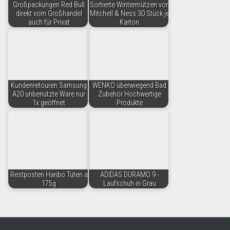
Großpackungen Red Bull
Sortierte Wintermützen von
direkt vom Großhandel
Mitchell & Ness 30 Stück je
auch für Privat
Karton
Kundenretouren Samsung
WENKO überwiegend Bad
A20 unbenutzte Ware nur
Zubehör Hochwertige
1x geöffnet
Produkte
Restposten Haribo Tüten a
ADIDAS DURAMO 9 -
175g
Laufschuh in Grau