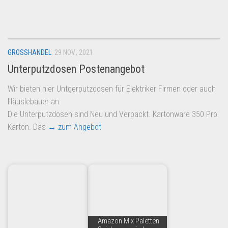
Dropshipping-Produkte
B2B Produkte
Grosshandel
GROSSHANDEL
29 NOV., 2021
Amazon
Unterputzdosen Postenangebot
Aldi
Wir bieten hier Untgerputzdosen für Elektriker Firmen oder auch
Lidl
Häuslebauer an.
Kostenlos verkaufen
Die Unterputzdosen sind Neu und Verpackt. Kartonware 350 Pro
Karton. Das
→ zum Angebot
Anmelden
Kostenlos Registrieren
Newsletter
Amazon Mix Paletten