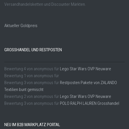
Versandhandelsketten und Discounter Märkten.
Aktueller Goldpreis
GROSSHANDEL UND RESTPOSTEN
Bewertung
4
von
anonymous
für
Lego Star Wars OVP Neuware
Bewertung
1
von
anonymous
für
Bewertung
3
von
anonymous
für
Restposten Pakete von ZALANDO
Textilien bunt gemischt
Bewertung
2
von
anonymous
für
Lego Star Wars OVP Neuware
Bewertung
3
von
anonymous
für
POLO RALPH LAUREN Grosshandel
NEU IM B2B MARKPLATZ PORTAL