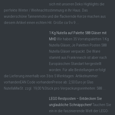
sich mit unseren Deko Highlights die
perfekte Winter / Weihnachtsstimmung in Ihr Haus. Das
wunderschöne Tannenmotiv und die flackernde Kerze machen aus
diesem Artikel einen echten Hit. Größe ca 9 x 9 ...
1 Kg Nutella auf Palette 588 Gläser mit
MHD
Wir haben 35 Vorratspaletten 1 Kg
Nutella Gläser, Je Paletten Posten 588
Nutella Gläser verpackt. Die Ware
stammt aus Frankrewich ist aber nach
Europäischen Standart hergestellt
worden. Für alle Bestellungen erfolgt
die Lieferung innerhalb von 3 bis 5 Werktagen. Artikelnummer:
vorhandenEAN Code vorhandenPreise ab: 2,50 Euro je Glas
NutellaMwSt. zzgl. 19,00 %Stück pro Verpackungseinheiten: 588 ...
LEGO Restposten – Entdecken Sie
unglaubliche Schnäppchen!
Tauchen Sie
ein in die faszinierende Welt der LEGO-