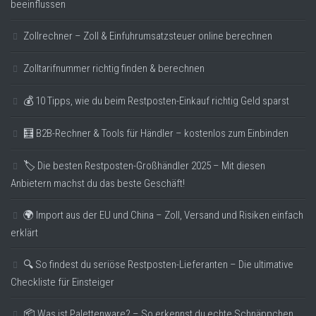
beeinflussen
Zollrechner – Zoll & Einfuhrumsatzsteuer online berechnen
Zolltarifnummer richtig finden & berechnen
💰 10 Tipps, wie du beim Restposten-Einkauf richtig Geld sparst
🧮 B2B-Rechner & Tools für Händler – kostenlos zum Einbinden
🏷️ Die besten Restposten-Großhändler 2025 – Mit diesen
Anbietern machst du das beste Geschäft!
🌍 Import aus der EU und China – Zoll, Versand und Risiken einfach
erklärt
🔍 So findest du seriöse Restposten-Lieferanten – Die ultimative
Checkliste für Einsteiger
📦 Was ist Palettenware? – So erkennst du echte Schnäppchen