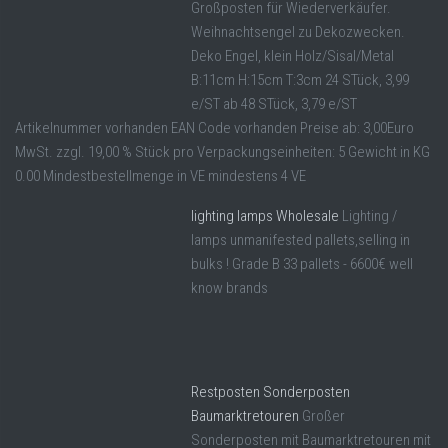
Großposten für Wiederverkäufer.
Weihnachtsengel zu Dekozwecken.
Deko Engel, klein Holz/Sisal/Metal
B:11cm H:15cm T:3cm 24 STück, 3,99
e/ST ab 48 STück, 3,79 e/ST
Artikelnummer vorhanden EAN Code vorhanden Preise ab: 3,00Euro
MwSt. zzgl. 19,00 % Stück pro Verpackungseinheiten: 5 Gewicht in KG
0.00 Mindestbestellmenge in VE mindestens 4 VE
lighting lamps Wholesale
Lighting /
lamps unmanifested pallets,selling in
bulks ! Grade B 33 pallets - 6600€ well
know brands
Restposten Sonderposten
Baumarktretouren
Großer
Sonderposten mit Baumarktretouren mit