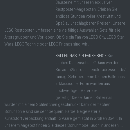
Bausteine mit unseren exklusiven
Restposten-Angeboten! Erleben Sie
endlose Stunden voller Kreativität und
Spaß zu unschlagbaren Preisen. Unsere
LEGO Restposten umfassen eine vielfältige Auswahl an Sets für alle
Altersgruppen und Vorlieben. Ob Sie ein Fan von LEGO City, LEGO Star
Wars, LEGO Technic oder LEGO Friends sind, wir ...
BALLERINAS PT4 FARBE BEIGE
Sie
suchen Damenschuhe? Dann werden
Sie auf b2b-grosshaendleradressen.de/
fündig! Sehr bequeme Damen Ballerinas
in klassischer Form wurden aus
hochwertigen Materialien
gefertigt.Diese Damen Ballerinas
wurden mit einem Schleifchen geschmückt.Dank der flachen
Schuhsohle sind sie sehr bequem. Farbe: BeigeMaterial:
KunststoffVerpackung enthält 12 Paare gemischt in Größen 36-41. In
unserem Angebot finden Sie dieses Schuhmodell auch in anderen ...