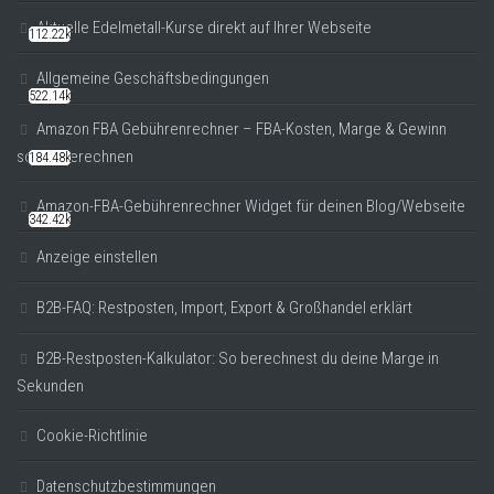
Aktuelle Edelmetall-Kurse direkt auf Ihrer Webseite
112.22k
Allgemeine Geschäftsbedingungen
522.14k
Amazon FBA Gebührenrechner – FBA-Kosten, Marge & Gewinn
sofort berechnen
184.48k
Amazon-FBA-Gebührenrechner Widget für deinen Blog/Webseite
342.42k
Anzeige einstellen
B2B-FAQ: Restposten, Import, Export & Großhandel erklärt
B2B-Restposten-Kalkulator: So berechnest du deine Marge in
Sekunden
Cookie-Richtlinie
Datenschutzbestimmungen