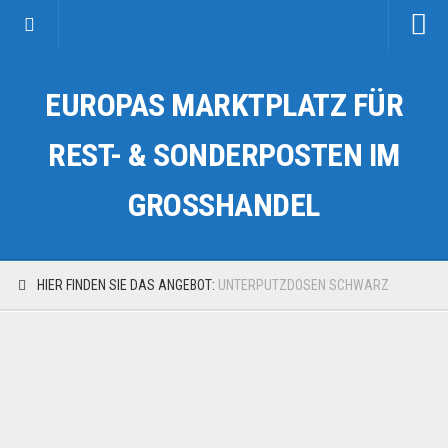
Startseite
EUROPAS MARKTPLATZ FÜR
Kategorien
Auto & Motorrad
REST- & SONDERPOSTEN IM
Drogerie & Tierbedarf
GROSSHANDEL
Fahrzeuge & Transport
Fashion & Mode
Garten & Werkzeug
HIER FINDEN SIE DAS ANGEBOT:
UNTERPUTZDOSEN SCHWARZ
Geschäft, Büro & Schreibwaren
Geschenkartikel
Haushaltswaren
Handy und Smartphone
Kosmetik & Pflege