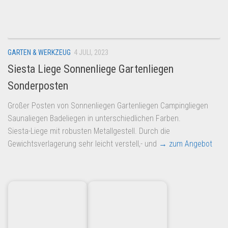
Dropshipping-Produkte
B2B Produkte
Grosshandel
GARTEN & WERKZEUG
4 JULI, 2023
Amazon
Siesta Liege Sonnenliege Gartenliegen
Aldi
Sonderposten
Lidl
Großer Posten von Sonnenliegen Gartenliegen Campingliegen
Kostenlos verkaufen
Saunaliegen Badeliegen in unterschiedlichen Farben.
Anmelden
Siesta-Liege mit robusten Metallgestell. Durch die
Gewichtsverlagerung sehr leicht verstell,- und
→ zum Angebot
Kostenlos Registrieren
Newsletter