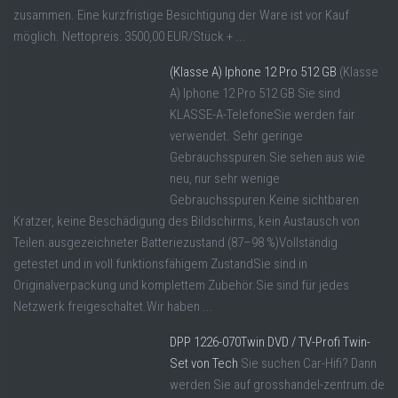
zusammen. Eine kurzfristige Besichtigung der Ware ist vor Kauf
möglich. Nettopreis: 3500,00 EUR/Stück + ...
(Klasse A) Iphone 12 Pro 512 GB
(Klasse
A) Iphone 12 Pro 512 GB Sie sind
KLASSE-A-TelefoneSie werden fair
verwendet. Sehr geringe
Gebrauchsspuren.Sie sehen aus wie
neu, nur sehr wenige
Gebrauchsspuren.Keine sichtbaren
Kratzer, keine Beschädigung des Bildschirms, kein Austausch von
Teilen.ausgezeichneter Batteriezustand (87–98 %)Vollständig
getestet und in voll funktionsfähigem ZustandSie sind in
Originalverpackung und komplettem Zubehör.Sie sind für jedes
Netzwerk freigeschaltet.Wir haben ...
DPP 1226-070Twin DVD / TV-Profi Twin-
Set von Tech
Sie suchen Car-Hifi? Dann
werden Sie auf grosshandel-zentrum.de