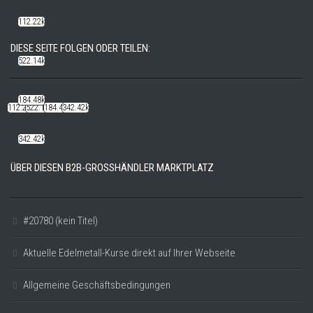
112.22k
DIESE SEITE FOLGEN ODER TEILEN:
522.14k
184.48k
112.22k
522.14k
184.48k
342.42k
342.42k
ÜBER DIESEN B2B-GROSSHÄNDLER MARKTPLATZ
#20780 (kein Titel)
Aktuelle Edelmetall-Kurse direkt auf Ihrer Webseite
Allgemeine Geschäftsbedingungen