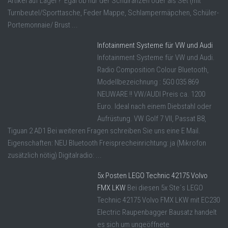
Artikel auf Lager? Egal ob nur der Schulranzen oder als Set (mit
Turnbeutel/Sporttasche, Feder Mappe, Schlampermäpchen, Schüler-
Portemonnaie/ Brust ...
Infotainment Systeme für VW und Audi
Infotainment Systeme für VW und Audi.
Radio Composition Colour Bluetooth,
Modellbezeichnung : 5G0 035 869
NEUWARE !! VW/AUDI Preis ca. 1200
Euro. Ideal nach einem Diebstahl oder
Aufrüstung. VW Golf 7 VII, Passat B8,
Tiguan 2 AD1 Bei weiteren Fragen schreiben Sie uns eine E Mail.
Eigenschaften: NEU Bluetooth Freisprecheinrichtung: ja (Mikrofon
zusätzlich nötig) Digitalradio: ...
5x Posten LEGO Technic 42175 Volvo
FMX LKW
Bei diesen 5x Ste´s LEGO
Technic 42175 Volvo FMX LKW mit EC230
Electric Raupenbagger Bausatz handelt
es sich um ungeöffnete