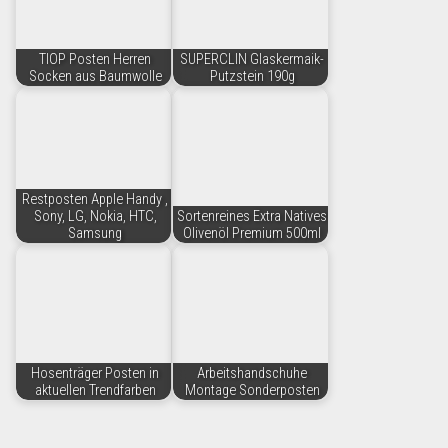
TIOP Posten Herren
SUPERCLIN Glaskermaik-
Socken aus Baumwolle
Putzstein 190g
Restposten Apple Handy ,
Sony, LG, Nokia, HTC,
Sortenreines Extra Natives
Samsung
Olivenöl Premium 500ml
Hosenträger Posten in
Arbeitshandschuhe
aktuellen Trendfarben
Montage Sonderposten