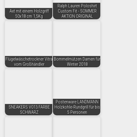
Ralph Lauren Poloshirt
Axt mit einem Holzgriff
Custom Fit - SOMMER
50x18 cm 1,5Kg
AKTION ORIGINAL
Flügelwäschetrockner Vitra
Bommelmützen Damen für
vom Großhändler
Winter 2018
Postenware LANDMANN
SNEAKERS V013 FARBE
Holzkohle-Rundgrill für bis
SCHWARZ
5 Personen