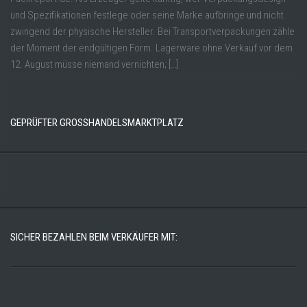
und Spezifikationen festlege oder seine Marke aufbringe und nicht
zwingend der physische Hersteller. Bei Transportverpackungen zähle
der Moment der endgültigen Form. Lagerware ohne Verkauf vor dem
12. August müsse niemand vernichten; […]
GEPRÜFTER GROSSHANDELSMARKTPLATZ
SICHER BEZAHLEN BEIM VERKÄUFER MIT: