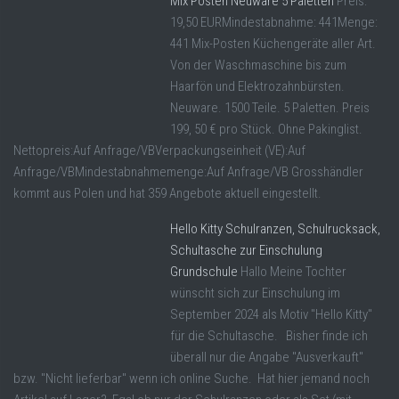
Mix Posten Neuware 5 Paletten
Preis:
19,50 EURMindestabnahme: 441Menge:
441 Mix-Posten Küchengeräte aller Art.
Von der Waschmaschine bis zum
Haarfön und Elektrozahnbürsten.
Neuware. 1500 Teile. 5 Paletten. Preis
199, 50 € pro Stück. Ohne Pakinglist.
Nettopreis:Auf Anfrage/VBVerpackungseinheit (VE):Auf
Anfrage/VBMindestabnahmemenge:Auf Anfrage/VB Grosshändler
kommt aus Polen und hat 359 Angebote aktuell eingestellt.
Hello Kitty Schulranzen, Schulrucksack,
Schultasche zur Einschulung
Grundschule
Hallo Meine Tochter
wünscht sich zur Einschulung im
September 2024 als Motiv "Hello Kitty"
für die Schultasche. Bisher finde ich
überall nur die Angabe "Ausverkauft"
bzw. "Nicht lieferbar" wenn ich online Suche. Hat hier jemand noch