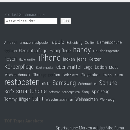
Produkt Suchmaschine
LOS
apple
Damenschuhe
Collier
Amazon
amazon restposten
Bekleidung
handy
Gesichtspflege
Handpflege
fashion
Haushaltsgeräte
iPhone
hosen
jacken
jeans
Kerzen
Hygieneartikel
Körperpflege
lebensmittel
Lego
Lotion
Mode
Küchengeräte
Modeschmuck
Playstation
Ohrringe
parfüm
Perlenkette
Ralph Lauren
restposten
Samsung
Schuhe
röcke
Schmuckset
smartphone
Seife
spielzeug
Sony
software
sonderposten
t shirt
Tommy Hilfiger
Weihnachten
Waschmaschinen
Werkzeug
TOP Tages Angebote
Sportschuhe Marken Adidas Nike Puma