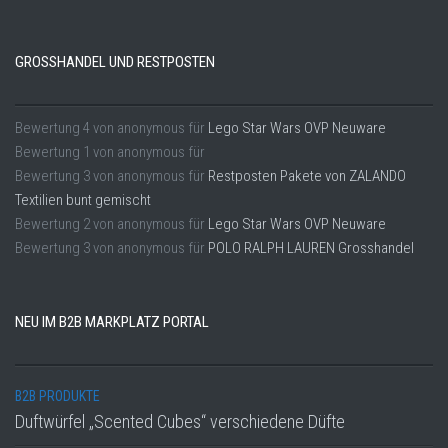
GROSSHANDEL UND RESTPOSTEN
Bewertung
4
von
anonymous
für
Lego Star Wars OVP Neuware
Bewertung
1
von
anonymous
für
Bewertung
3
von
anonymous
für
Restposten Pakete von ZALANDO
Textilien bunt gemischt
Bewertung
2
von
anonymous
für
Lego Star Wars OVP Neuware
Bewertung
3
von
anonymous
für
POLO RALPH LAUREN Grosshandel
NEU IM B2B MARKPLATZ PORTAL
B2B PRODUKTE
Duftwürfel „Scented Cubes“ verschiedene Düfte