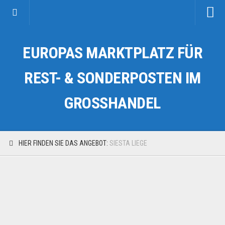
Startseite
EUROPAS MARKTPLATZ FÜR
Kategorien
Auto & Motorrad
REST- & SONDERPOSTEN IM
Drogerie & Tierbedarf
GROSSHANDEL
Fahrzeuge & Transport
Fashion & Mode
Garten & Werkzeug
HIER FINDEN SIE DAS ANGEBOT:
SIESTA LIEGE
Geschäft, Büro & Schreibwaren
Geschenkartikel
Haushaltswaren
Handy und Smartphone
Kosmetik & Pflege