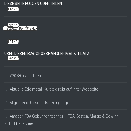
DIESE SEITE FOLGEN ODER TEILEN:
112.22k
522.14k
112.22k
522.14k
184.48k
342.42k
184.48k
ÜBER DIESEN B2B-GROSSHÄNDLER MARKTPLATZ
342.42k
#20780 (kein Titel)
Aktuelle Edelmetall-Kurse direkt auf Ihrer Webseite
Allgemeine Geschäftsbedingungen
Amazon FBA Gebührenrechner – FBA-Kosten, Marge & Gewinn
sofort berechnen