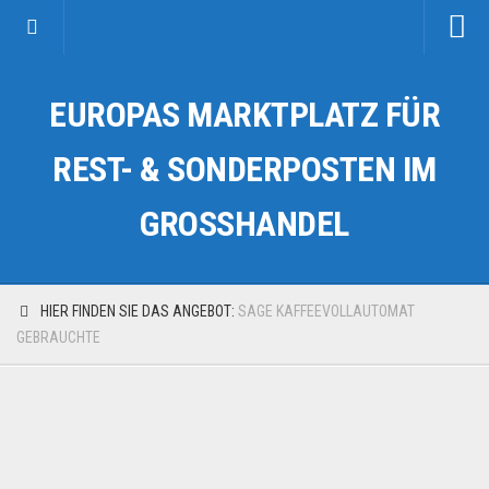
Startseite
EUROPAS MARKTPLATZ FÜR
Kategorien
Auto & Motorrad
REST- & SONDERPOSTEN IM
Drogerie & Tierbedarf
GROSSHANDEL
Fahrzeuge & Transport
Fashion & Mode
Garten & Werkzeug
HIER FINDEN SIE DAS ANGEBOT:
SAGE KAFFEEVOLLAUTOMAT
Geschäft, Büro & Schreibwaren
GEBRAUCHTE
Geschenkartikel
Haushaltswaren
Handy und Smartphone
Kosmetik & Pflege