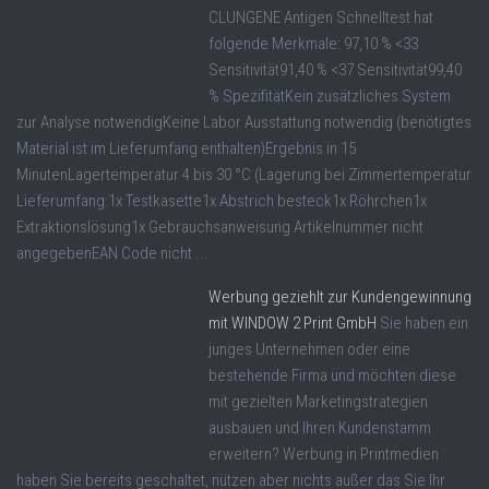
CLUNGENE Antigen Schnelltest hat
folgende Merkmale: 97,10 % <33
Sensitivität91,40 % <37 Sensitivität99,40
% SpezifitätKein zusätzliches System
zur Analyse notwendigKeine Labor Ausstattung notwendig (benötigtes
Material ist im Lieferumfang enthalten)Ergebnis in 15
MinutenLagertemperatur 4 bis 30 °C (Lagerung bei Zimmertemperatur
Lieferumfang:1x Testkasette1x Abstrich besteck1x Röhrchen1x
Extraktionslösung1x Gebrauchsanweisung Artikelnummer nicht
angegebenEAN Code nicht ...
Werbung geziehlt zur Kundengewinnung
mit WINDOW 2 Print GmbH
Sie haben ein
junges Unternehmen oder eine
bestehende Firma und möchten diese
mit gezielten Marketingstrategien
ausbauen und Ihren Kundenstamm
erweitern? Werbung in Printmedien
haben Sie bereits geschaltet, nützen aber nichts außer das Sie Ihr