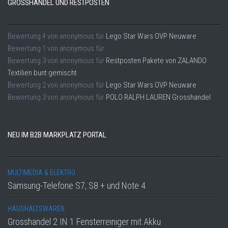
GROSSHANDEL UND RESTPOSTEN
Bewertung
4
von
anonymous
für
Lego Star Wars OVP Neuware
Bewertung
1
von
anonymous
für
Bewertung
3
von
anonymous
für
Restposten Pakete von ZALANDO
Textilien bunt gemischt
Bewertung
2
von
anonymous
für
Lego Star Wars OVP Neuware
Bewertung
3
von
anonymous
für
POLO RALPH LAUREN Grosshandel
NEU IM B2B MARKPLATZ PORTAL
MULTIMEDIA & ELEKTRO
Samsung-Telefone S7, S8 + und Note 4
HAUSHALTSWAREN
Grosshandel 2 IN 1 Fensterreiniger mit Akku