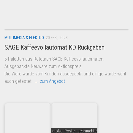
Dropshipping-Produkte
B2B Produkte
Grosshandel
Amazon
MULTIMEDIA & ELEKTRO
20 FEB., 2023
Aldi
SAGE Kaffeevollautomat KD Rückgaben
Lidl
5 Paletten aus Retouren SAGE Kaffeevollautomaten.
Kostenlos verkaufen
Ausgepackte Neuware zum Aktionspreis.
Die Ware wurde vom Kunden ausgepackt und einige wurde wohl
Anmelden
auch getestet.
→ zum Angebot
Kostenlos Registrieren
Newsletter
großer Posten gebrauchter