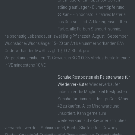
Stiefmütterchen • Über 80+ Sorten
ständig auf Lager • Blumentöpfe rund,
∅9cm • Ein höchstqualitatives Material
aus Deutschland. Artikeleigenschaften:
Farbe: alle Farben Standort: sonnig,
halbschattig Lebensdauer: zweijährig Pflanzzeit: August–September
Wuchshöhe/Wuchslänge: 15–20 cm Artikelnummer vorhanden EAN
Code vorhanden MwSt. zzgl. 19,00 % Stück pro
Verpackungseinheiten: 12 Gewicht in KG 0.0035 Mindestbestellmenge
in VE mindestens 10 VE
Schuhe Restposten als Palettenware für
Wiederverkäufer
Wiederverkäufen
haben hier die Möglichkeit Restposten
Schuhe für Damen in den größen 37 bis
42 zu kaufen. Alles Mischware und
unsortiert. Kann gerne zum
weiterverkauf auf eBay oder ähnliches
verwendet werden. Schnürstiefel, Boots, Stiefeletten, Cowboy