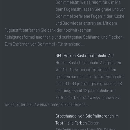
Schimmelstift weiss reicht für 6 m Mit
dem Fugenstift lassen Sie graue und von
Schimmel befallene Fugen in der Küche
und Bad wieder erstrahlen. Mit dem
Fugenstift entfernen Sie dank der hochwirksamen
Reinigungsformel nachhaltig und punktgenau Schimmel und Flecken -
Zum Entfernen von Schimmel - Für strahlend ...
NEU Herren Basketballschuhe AIR
Herren Basketballschuhe AIR grössen :
von 40 - 45 wobei die vorbenannten
grössen nur einmal im karton vorhanden
sind ! 41 - 44 je 2 gängiste grössen je 3
mal ! insgesamt 12 paar schuhe im
karton ! farben rot / weiss , schwarz /
weiss , oder blau / weiss ! material kunstleder ! ...
Grosshandel von Stiefmütterchen im
Topf – alle Farben
Garten-