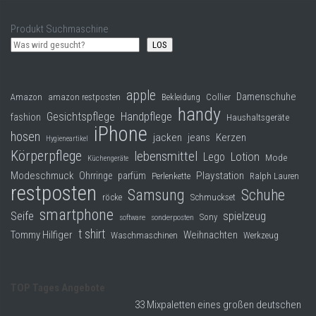
Produkt Suchmaschine
LOS
apple
Damenschuhe
Collier
Amazon
amazon restposten
Bekleidung
handy
Gesichtspflege
Handpflege
fashion
Haushaltsgeräte
iPhone
hosen
jacken
jeans
Kerzen
Hygieneartikel
Körperpflege
lebensmittel
Lego
Lotion
Mode
Küchengeräte
Modeschmuck
Playstation
Ohrringe
parfüm
Perlenkette
Ralph Lauren
restposten
Samsung
Schuhe
röcke
Schmuckset
smartphone
Seife
spielzeug
Sony
software
sonderposten
t shirt
Tommy Hilfiger
Weihnachten
Waschmaschinen
Werkzeug
TOP Tages Angebote
33 Mixpaletten eines großen deutschen