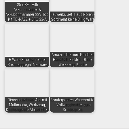
35 x SET Hilti
Akkuschrauber &
Akkubohrhammer 22V Tool
Feuwerks Set´s aus Polen -
Kit TE 4-A22 + SFC 22-A
Sortiment keine Billig Ware
Amazon Retoure Paletten
B Ware Stromerzeuger
Haushalt, Elektro, Office,
Stromaggregat Neuware
Werkzeug, Küche
Discounter Lidel Aldi mit
Sonderposten Waschmittel
Multimedia, Werkzeug,
- Vollwaschmittel zum
Küchengeräte Mixpaletten
Sonderpreis