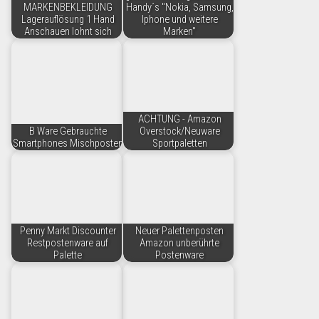
MARKENBEKLEIDUNG
Handy´s "Nokia, Samsung,
Lagerauflösung 1 Hand
Iphone und weitere
Anschauen lohnt sich
Marken"
ACHTUNG - Amazon
B Ware Gebrauchte
Overstock/Neuware
Smartphones Mischposten
Sportpaletten
Penny Markt Discounter
Neuer Palettenposten
Restpostenware auf
Amazon unberührte
Palette
Postenware