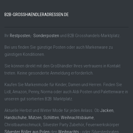
B2B-GROSSHAENDLERADRESSEN.DE
Ihr
Restposten
,-
Sonderposten
und B2B Grosshandels-Marktplatz.
Bei uns finden Sie günstige Posten oder auch Markenware zu
günstigen Konditionen.
Sie können direkt mit den Großhändler Ihres vertrauens in Kontakt
treten. Keine gesonderte Anmeldung erforderlich.
Kaufen Sie Markenmode für Kinder, Damen und Herren. Finden Sie
Lidl, Amazon, Penny, Norma oder auch Aldi Posten und Palettenware in
unseren gut sortierten B2B Marktplatz.
Aktuelle Herbst und Winter Mode für jeden Anlass. Ob
Jacken
,
Handschuhe
,
Mützen
,
Schlitten
,
Weihnachtsbäume
,
Christbaumschmuck, Silvester Party Zubehör, Feuerwerkskörper
Silvester Böller aus Polen
den
Weihnachts
,- oder Silvesterbraten.