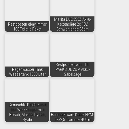
Makita DUC353Z Akku-
Restposten ebay immer
Kettensäge 2x 18V,
100 Teile je Paket
Schwertlänge 35cm
Restposten von LIDL
Regenwasser Tank
PARKSIDE 20 V Akku-
Wassertank 1000 Liter
Säbelsäge
Gemischte Paletten mit
den Werkzeugen von
Bosch, Makita, Dyson,
Baumarktware Kabel NYM-
Ryobi
J 3x2,5 Trommel 400 m