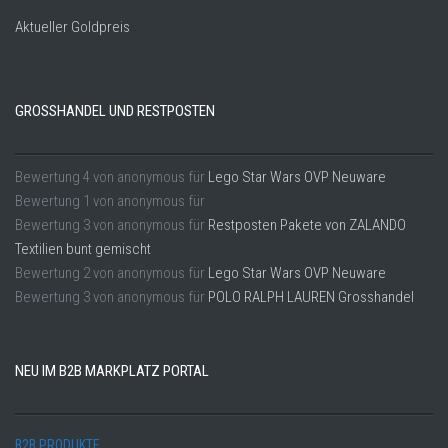
Aktueller Goldpreis
GROSSHANDEL UND RESTPOSTEN
Bewertung
4
von
anonymous
für
Lego Star Wars OVP Neuware
Bewertung
1
von
anonymous
für
Bewertung
3
von
anonymous
für
Restposten Pakete von ZALANDO
Textilien bunt gemischt
Bewertung
2
von
anonymous
für
Lego Star Wars OVP Neuware
Bewertung
3
von
anonymous
für
POLO RALPH LAUREN Grosshandel
NEU IM B2B MARKPLATZ PORTAL
B2B PRODUKTE