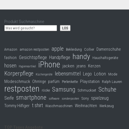
Produkt Suchmaschine
LOS
apple
Damenschuhe
Collier
Amazon
amazon restposten
Bekleidung
handy
Gesichtspflege
Handpflege
fashion
Haushaltsgeräte
iPhone
hosen
jacken
jeans
Kerzen
Hygieneartikel
Körperpflege
lebensmittel
Lego
Lotion
Mode
Küchengeräte
Modeschmuck
Playstation
Ohrringe
parfüm
Perlenkette
Ralph Lauren
restposten
Samsung
Schuhe
röcke
Schmuckset
smartphone
Seife
spielzeug
Sony
software
sonderposten
t shirt
Tommy Hilfiger
Weihnachten
Waschmaschinen
Werkzeug
TOP Tages Angebote