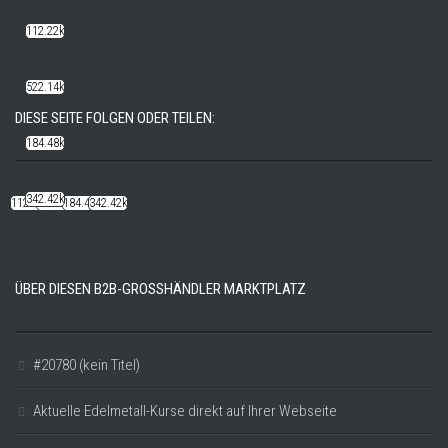
112.22k
522.14k
DIESE SEITE FOLGEN ODER TEILEN:
184.48k
342.42k
112.22k
522.14k
184.48k
342.42k
ÜBER DIESEN B2B-GROSSHÄNDLER MARKTPLATZ
#20780 (kein Titel)
Aktuelle Edelmetall-Kurse direkt auf Ihrer Webseite