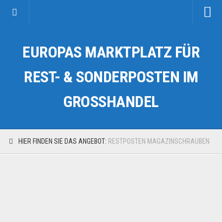
Startseite
EUROPAS MARKTPLATZ FÜR
Kategorien
Auto & Motorrad
REST- & SONDERPOSTEN IM
Drogerie & Tierbedarf
GROSSHANDEL
Fahrzeuge & Transport
Fashion & Mode
Garten & Werkzeug
HIER FINDEN SIE DAS ANGEBOT:
RESTPOSTEN MAGAZINSCHRAUBEN
Geschäft, Büro & Schreibwaren
Geschenkartikel
Haushaltswaren
Handy und Smartphone
Kosmetik & Pflege