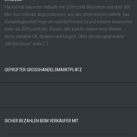
Flaconi hat das erste Halbjahr mit 23 Prozent Wachstum und über 300
Mio. Euro Umsatz abgeschlossen, wie das Unternehmen mitteilt. Das
Auslandsgeschäft lege um rund 60 Prozent zu und steuere inzwischen
mehr als 20 Prozent bei. Dieses Jahr kämen sieben neue Märkte
hinzu, darunter UK, Spanien und Ungarn. Über die neu gegründete
„Media House“ wolle […]
GEPRÜFTER GROSSHANDELSMARKTPLATZ
SICHER BEZAHLEN BEIM VERKÄUFER MIT: