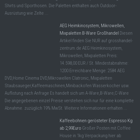
Shirts und Sporthosen. Die Paletten enthalten auch Outdoor-
Ausrüstung wie Zelte ...
AEG Heimkinosystem, Mikrowellen,
Mixpaletten B-Ware Großhandel
Diesen
Artikel finden Sie NUR auf grosshandel-
zentrum.de AEG Heimkinosystem,
Mikrowellen, Mixpaletten Preis:
14.598,00 EUR / St. Mindestabnahme:
1200 Erreichbare Menge: 2584 AEG
DVD,Home Cinema DVD,Mikrowellen Clatronic, Mixpaletten
Staubsaueger,Kaffeemaschinen,Minibackofen Wasserkocher usw.
Auflistung nach Anfrage Es handelt sich um A-Ware,B-Ware,C-Ware
Die angegebenen einzel Preise verstehen sich nur für eine komplette
Abnahme. zuzüglich 19% MwSt. Weitere Informationen erhalten ...
Kaffeebohnen gerösteter Espresso Kg
ab 2,99Euro
Großer Posten mit Coffee
House in 1kg Verpackung hier ab