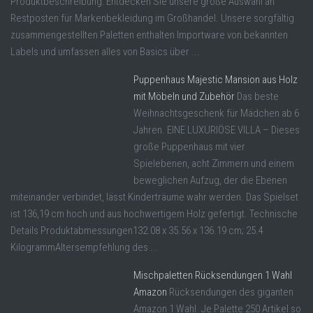
Produktbeschreibung: Entdecken Sie unsere große Auswahl an
Restposten für Markenbekleidung im Großhandel. Unsere sorgfältig
zusammengestellten Paletten enthalten Importware von bekannten
Labels und umfassen alles von Basics über ...
Puppenhaus Majestic Mansion aus Holz
mit Möbeln und Zubehör
Das beste
Weihnachtsgeschenk für Mädchen ab 6
Jahren. EINE LUXURIÖSE VILLA – Dieses
große Puppenhaus mit vier
Spielebenen, acht Zimmern und einem
beweglichen Aufzug, der die Ebenen
miteinander verbindet, lässt Kinderträume wahr werden. Das Spielset
ist 136,19 cm hoch und aus hochwertigem Holz gefertigt. Technische
Details Produktabmessungen‎132.08 x 35.56 x 136.19 cm; 25.4
KilogrammAltersempfehlung des ...
Mischpaletten Rücksendungen 1 Wahl
Amazon
Rücksendungen des giganten
Amazon 1 Wahl. Je Palette 250 Artikel so