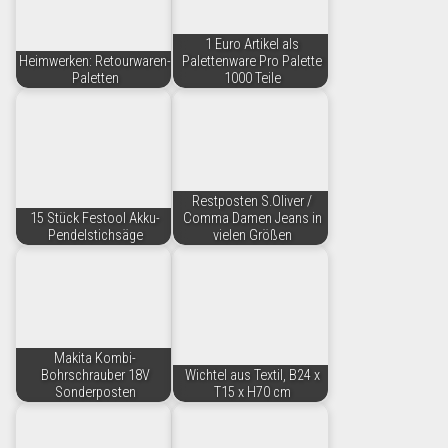
1 Euro Artikel als
Heimwerken: Retourwaren-
Palettenware Pro Palette
Paletten
1000 Teile
Restposten S.Oliver /
15 Stück Festool Akku-
Comma Damen Jeans in
Pendelstichsäge
vielen Größen
Makita Kombi-
Bohrschrauber 18V
Wichtel aus Textil, B24 x
Sonderposten
T15 x H70 cm