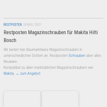
Dropshipping-Produkte
B2B Produkte
Grosshandel
RESTPOSTEN
29 NOV., 2021
Amazon
Restposten Magazinschrauben für Makita Hilti
Aldi
Bosch
Lidl
Wir bieten hier Baumarktware Magazinschrauben in
Kostenlos verkaufen
unterschiedlichen Größen an. Restposten
Schrauben
aber alles
Anmelden
Neuware.
Kompatibel zu allen marktüblichen Magazinschraubern wie:
Kostenlos Registrieren
Makita
,
→ zum Angebot
Newsletter