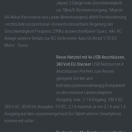
Japan) 2 Gänge max.Geschwindigkeit
ca.70km/h Stromversorgung : Mignon
AA Akkus Karosserie aus Lexan Abmessungen(LxBxH) Fernbedienung
-rechts/links proportional -Vorwerts/dosierbare Regelung der
Geschwindigkeit Frequenz 27Mhz auswechselbarer Quarz. inkl. RC
Anlage weitere Details zur RC Verbrenner Auto On-Road 1/10 3,0
Motor - Sonic ...
Reise-Netzteil mit 4x USB-Anschlüssen,
240 Volt EU-Stecker
USB Netzteil mit 4
Anschlüssen Perfekt zum Reisen
geeignet Geräte und
betriebssystemunabhängig Kompatibel
zu den meisten Länderadaptern
Ausgang: max. 2.1 A Eingang: 100 V AC
240 V AC, 50/60 Hz Ausgabe: 5 V DC, 3,1 A maximal Je ein 2,1 A und 1 A
Ausgang werden zusammengefasst Ein Tablet und ein Smartphone
können mit voller ...