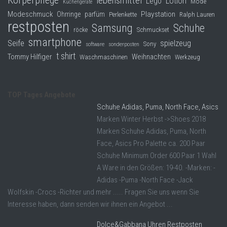
Körperpflege
lebensmittel
Lego
Lotion
Mode
Küchengeräte
Modeschmuck
Playstation
Ohrringe
parfüm
Perlenkette
Ralph Lauren
restposten
Samsung
Schuhe
röcke
Schmuckset
smartphone
Seife
spielzeug
Sony
software
sonderposten
t shirt
Tommy Hilfiger
Weihnachten
Waschmaschinen
Werkzeug
TOP Tages Angebote
Schuhe Adidas, Puma, North Face, Asics
Marken Winter Herbst ->Shoes 2018
Marken Schuhe Adidas, Puma, North
Face, Asics Pro Palette ca. 200 Paar
Schuhe Minimum Order 600 Paar 1 Wahl
A Ware in den Größen: 19-40. -Marken: -
Adidas -Puma -North Face -Jack
Wolfskin -Crocs -Richter und mehr ..... Fragen Sie uns wenn Sie
Interesse haben, dann senden wir ihnen ein Angebot ...
Dolce&Gabbana Uhren Restposten