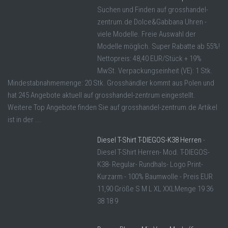
Suchen und Finden auf grosshandel-
zentrum.de Dolce&Gabbana Uhren -
viele Modelle. Freie Auswahl der
Modelle möglich. Super Rabatte ab 55%!
Nettopreis: 48,40 EUR/Stück + 19%
MwSt. Verpackungseinheit (VE): 1 Stk.
Mindestabnahmemenge: 20 Stk. Grosshändler kommt aus Polen und
hat 245 Angebote aktuell auf grosshandel-zentrum eingestellt.
Weitere Top Angebote finden Sie auf grosshandel-zentrum.de Artikel
ist in der ...
Diesel T-Shirt T-DIEGOS-K38 Herren
-
Diesel T-Shirt Herren- Mod. T-DIEGOS-
K38- Regular- Rundhals- Logo Print-
Kurzarm - 100% Baumwolle - Preis EUR
11,90 Größe S M L XL XXLMenge 19 36
38 18 9