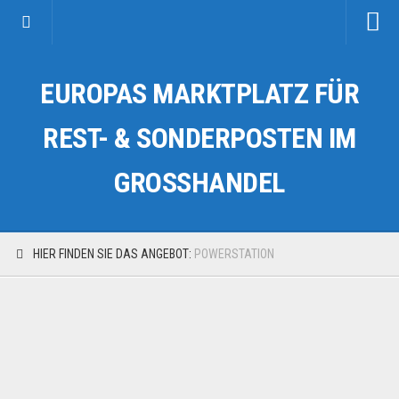
Startseite
EUROPAS MARKTPLATZ FÜR
Kategorien
Auto & Motorrad
REST- & SONDERPOSTEN IM
Drogerie & Tierbedarf
GROSSHANDEL
Fahrzeuge & Transport
Fashion & Mode
Garten & Werkzeug
HIER FINDEN SIE DAS ANGEBOT:
POWERSTATION
Geschäft, Büro & Schreibwaren
Geschenkartikel
Haushaltswaren
Handy und Smartphone
Kosmetik & Pflege