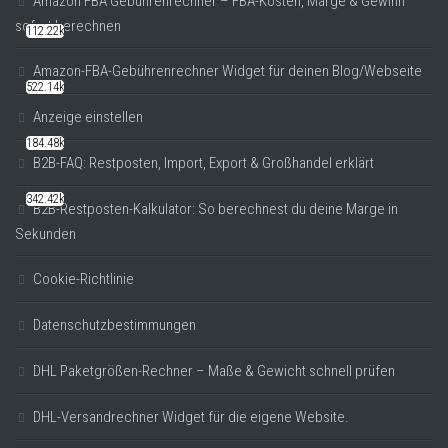
Amazon FBA Gebührenrechner – FBA-Kosten, Marge & Gewinn
sofort berechnen
112.22k
Amazon-FBA-Gebührenrechner Widget für deinen Blog/Webseite
522.14k
Anzeige einstellen
184.48k
B2B-FAQ: Restposten, Import, Export & Großhandel erklärt
342.42k
B2B-Restposten-Kalkulator: So berechnest du deine Marge in
Sekunden
Cookie-Richtlinie
Datenschutzbestimmungen
DHL Paketgrößen-Rechner – Maße & Gewicht schnell prüfen
DHL-Versandrechner Widget für die eigene Website.