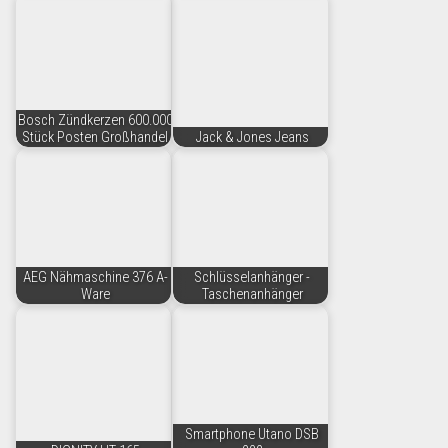
Bosch Zündkerzen 600.000
Stück Posten Großhandel
Jack & Jones Jeans
AEG Nähmaschine 376 A-
Schlüsselanhänger -
Ware
Taschenanhänger
Smartphone Utano DSB