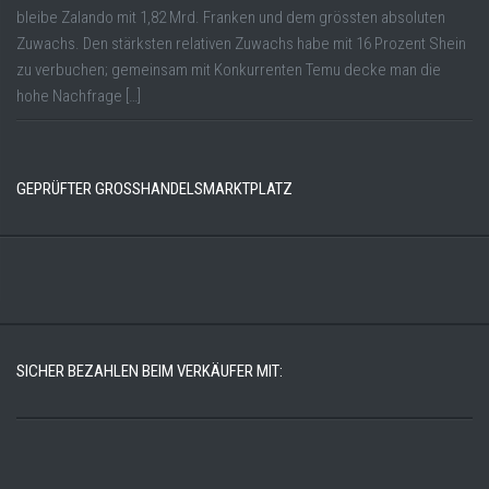
bleibe Zalando mit 1,82 Mrd. Franken und dem grössten absoluten
Zuwachs. Den stärksten relativen Zuwachs habe mit 16 Prozent Shein
zu verbuchen; gemeinsam mit Konkurrenten Temu decke man die
hohe Nachfrage […]
GEPRÜFTER GROSSHANDELSMARKTPLATZ
SICHER BEZAHLEN BEIM VERKÄUFER MIT: