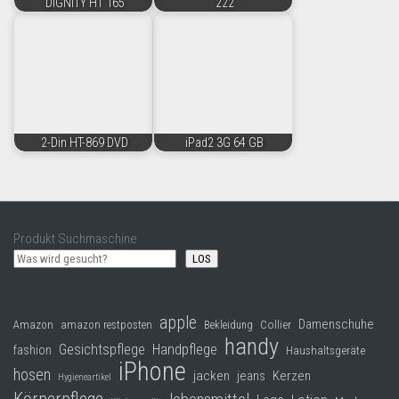
DIGNITY HT 165
222
2-Din HT-869 DVD
iPad2 3G 64 GB
Produkt Suchmaschine
LOS
apple
Damenschuhe
Collier
Amazon
amazon restposten
Bekleidung
handy
Gesichtspflege
Handpflege
fashion
Haushaltsgeräte
iPhone
hosen
jacken
jeans
Kerzen
Hygieneartikel