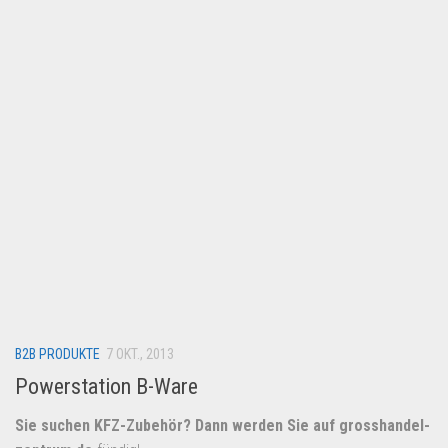
Lebensmittel & Getränke
Multimedia & Elektro
Münzen
Spielzeug & Games
Schuhe & Accessoires
Sport & Freizeit
Uhren & Schmuck
Wohnen & Einrichten
Restposten-Angebote
Restposten für Privatpersonen
B2B PRODUKTE
eBay Restposten kaufen
7 OKT., 2013
Powerstation B-Ware
Sonderposten-Angebote
Saison & Eventprodkte
Sie suchen KFZ-Zubehör? Dann werden Sie auf
grosshandel-