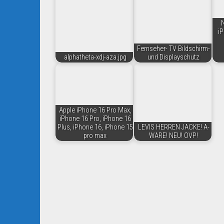
N
iP
Fernseher- TV Bildschirm-
alphatheta-xdj-aza.jpg
und Displayschutz
Apple iPhone 16 Pro Max,
iPhone 16 Pro, iPhone 16
Plus, iPhone 16, iPhone 15
LEVIS HERREN JACKE! A-
pro max
WARE! NEU! OVP!