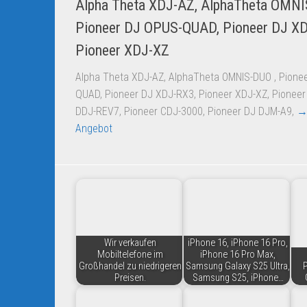
Alpha Theta XDJ-AZ, AlphaTheta OMNI
Pioneer DJ OPUS-QUAD, Pioneer DJ X
Pioneer XDJ-XZ
Alpha Theta XDJ-AZ, AlphaTheta OMNIS-DUO , Pione
QUAD, Pioneer DJ XDJ-RX3, Pioneer XDJ-XZ, Pioneer
DDJ-REV7, Pioneer CDJ-3000, Pioneer DJ DJM-A9,
→
Angebot
Wir verkaufen
iPhone 16, iPhone 16 Pro,
Mobiltelefone im
iPhone 16 Pro Max,
Großhandel zu niedrigeren
Samsung Galaxy S25 Ultra,
P
Preisen.
Samsung S25, iPhone…