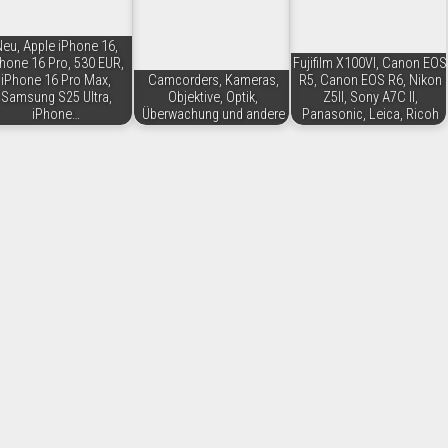
eu, Apple iPhone 16,
hone 16 Pro, 530 EUR,
Fujifilm X100VI, Canon EOS
iPhone 16 Pro Max,
Camcorders, Kameras,
R5, Canon EOS R6, Nikon
Samsung S25 Ultra,
Objektive, Optik,
Z5II, Sony A7C II,
iPhone…
Überwachung und andere
Panasonic, Leica, Ricoh