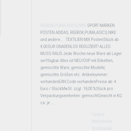
REEBOK,PUMA,ASICS,NIKE
SPORT MARKEN
POSTEN ADIDAS, REEBOK,PUMA,ASICS,NIKE
und andere….. TEXTILIEN MIX PostenStück ab
4,00 EUR GNADENLOS REDUZIERT! ALLES
MUSS RAUS Jede Woche neue Ware ab Lager
verffügbar.Alles ist NEU/OVP mit Etiketten,
gemischte Ware, gemischte Modelle,
gemischte Größen etc. Artikelnummer:
vorhandenEAN Code vorhandenPreise ab: 4
Euro / StückMwSt. zzgl. 19,00 %Stück pro
Verpackungseinheiten: gemischtGewicht in KG
ca. je ...
Castrol
Motorenöle
Großhandel