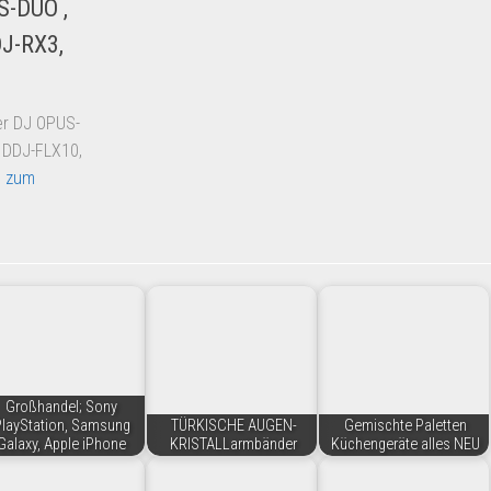
S-DUO ,
DJ-RX3,
er DJ OPUS-
 DDJ-FLX10,
 zum
Großhandel; Sony
layStation, Samsung
TÜRKISCHE AUGEN-
Gemischte Paletten
Galaxy, Apple iPhone
KRISTALLarmbänder
Küchengeräte alles NEU