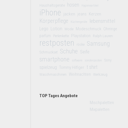
hosen
Haushaltsgeräte
Hygieneartikel
iPhone
jacken
jeans
Kerzen
Körperpflege
lebensmittel
Küchengeräte
Lego
Lotion
Modeschmuck
Mode
Ohrringe
Playstation
parfüm
Perlenkette
Ralph Lauren
restposten
Samsung
röcke
Schuhe
Seife
Schmuckset
smartphone
Sony
software
sonderposten
t shirt
spielzeug
Tommy Hilfiger
Weihnachten
Waschmaschinen
Werkzeug
TOP Tages Angebote
Mischpaletten
Mixpaletten