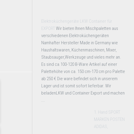
Elektroküchengeräte LKW Container für
EXPORT
Wir bieten Ihnen Mischpaletten aus
verschiedenen Elektroküchengeräten
Namhafter Hersteller Made in Germany wie
Haushaltswaren, Küchenmaschinen, Mixer,
Staubsauger,Werkzeuge und vieles mehr an.
Es sind ca.100-120 B-Ware Artikel auf einer
Palettehöhe von ca. 150 cm-170 cm pro Palette
ab 250 € Die ware befindet sich in unserem
Lager und ist somit sofort lieferbar. Wir
beladenLKW und Container Export und machen
...
1. Hand SPORT
MARKEN POSTEN
ADIDAS,