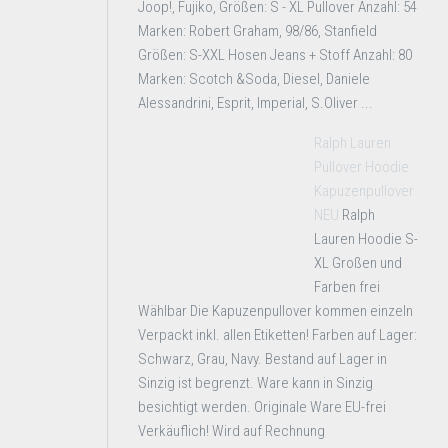
Joop!, Fujiko, Größen: S - XL Pullover Anzahl: 54
Marken: Robert Graham, 98/86, Stanfield
Größen: S-XXL Hosen Jeans + Stoff Anzahl: 80
Marken: Scotch &Soda, Diesel, Daniele
Alessandrini, Esprit, Imperial, S.Oliver ...
Ralph Lauren
Pullover Hoodie
Kapuzenpullover
NEU
Ralph
Lauren Hoodie S-
XL Großen und
Farben frei
Wählbar Die Kapuzenpullover kommen einzeln
Verpackt inkl. allen Etiketten! Farben auf Lager:
Schwarz, Grau, Navy. Bestand auf Lager in
Sinzig ist begrenzt. Ware kann in Sinzig
besichtigt werden. Originale Ware EU-frei
Verkäuflich! Wird auf Rechnung