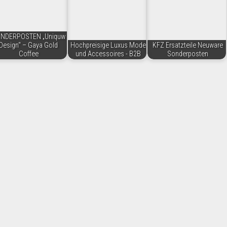
NDERPOSTEN „Uniquw
Design“ – Gaya Gold
Hochpreisige Luxus Mode
KFZ Ersatzteile Neuware
Coffee
und Accessoires - B2B
Sonderposten