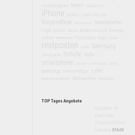
hosen
Haushaltsgeräte
Hygieneartikel
iPhone
jacken
jeans
Kerzen
Körperpflege
lebensmittel
Küchengeräte
Lego
Lotion
Modeschmuck
Mode
Ohrringe
Playstation
parfüm
Perlenkette
Ralph Lauren
restposten
Samsung
röcke
Schuhe
Seife
Schmuckset
smartphone
Sony
software
sonderposten
t shirt
spielzeug
Tommy Hilfiger
Weihnachten
Waschmaschinen
Werkzeug
TOP Tages Angebote
Clungene 1er
Pack Laien
Zulassung Sofort
Lieferbar
BfArM