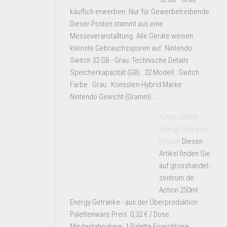
käuflich erwerben. Nur für Gewerbetreibende.
Dieser Posten stammt aus eine
Messeveranstalltung. Alle Geräte weisen
kleinste Gebrauchsspuren auf. Nintendo
Switch 32 GB - Grau: Technische Details
Speicherkapazität (GB) : 32 Modell : Switch
Farbe : Grau : Konsolen-Hybrid Marke :
Nintendo Gewicht (Gramm) ...
Action 250ml
Energy Getränke
Posten
Diesen
Artikel finden Sie
auf grosshandel-
zentrum.de
Action 250ml
Energy Getränke - aus der Überproduktion
Palettenware Preis: 0,32 € / Dose
Mindestabnahme: 1 Palette Erreichbare