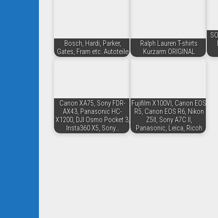
SO
Bosch, Hardi, Parker,
Ralph Lauren T-shirts
Gates, Fram etc. Autoteile
Kurzarm ORIGINAL
Canon XA75, Sony FDR-
Fujifilm X100VI, Canon EOS
AX43, Panasonic HC-
R5, Canon EOS R6, Nikon
X1200, DJI Osmo Pocket 3,
Z5II, Sony A7C II,
Insta360 X5, Sony…
Panasonic, Leica, Ricoh