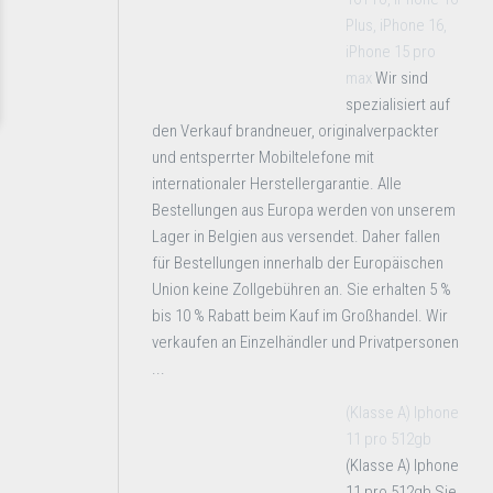
Plus, iPhone 16,
iPhone 15 pro
max
Wir sind
spezialisiert auf
den Verkauf brandneuer, originalverpackter
und entsperrter Mobiltelefone mit
internationaler Herstellergarantie. Alle
Bestellungen aus Europa werden von unserem
Lager in Belgien aus versendet. Daher fallen
für Bestellungen innerhalb der Europäischen
Union keine Zollgebühren an. Sie erhalten 5 %
bis 10 % Rabatt beim Kauf im Großhandel. Wir
verkaufen an Einzelhändler und Privatpersonen
...
(Klasse A) Iphone
11 pro 512gb
(Klasse A) Iphone
11 pro 512gb Sie