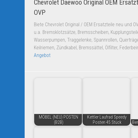
Chevrolet Daewoo Original OEM Ersatzt
OVP
Biete Chevrolet Original / OEM Ersatzteile neu und 
u.a. Bremsklotzsätze, Bremsscheiben, Kupplungsteil
Wasserpumpen, Traggelenke, Spannrollen, Querträge
Keilriemen, Zündkabel, Bremssättel, Ölfilter, Federbe
Angebot
MÖBEL (NEU) POSTEN
Kettler Laufrad Speedy
(B2B)
Posten 45 Stück
Ber