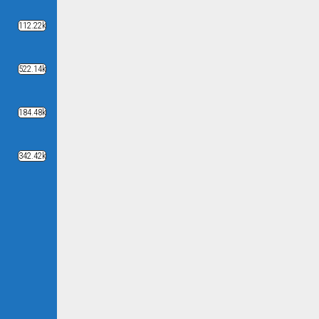
112.22k
522.14k
184.48k
342.42k