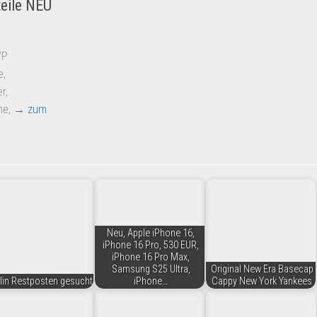
eile NEU
OVP
e,
r,
ine,
→ zum
Neu, Apple iPhone 16,
iPhone 16 Pro, 530 EUR,
iPhone 16 Pro Max,
Samsung S25 Ultra,
Original New Era Basecap
lin Restposten gesucht
iPhone…
Cappy New York Yankees