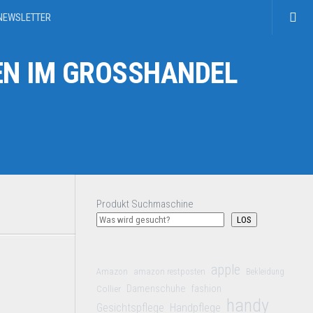
NEWSLETTER
N IM GROSSHANDEL
Produkt Suchmaschine
LOS
apple
Amazon
amazon restposten
Bekleidung
Damenschuhe
Collier
fashion
handy
Gesichtspflege
Handpflege