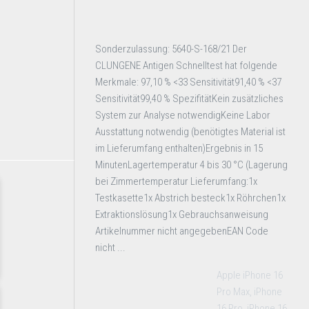
Sonderzulassung: 5640-S-168/21 Der
CLUNGENE Antigen Schnelltest hat folgende
Merkmale: 97,10 % <33 Sensitivität91,40 % <37
Sensitivität99,40 % SpezifitätKein zusätzliches
System zur Analyse notwendigKeine Labor
Ausstattung notwendig (benötigtes Material ist
im Lieferumfang enthalten)Ergebnis in 15
MinutenLagertemperatur 4 bis 30 °C (Lagerung
bei Zimmertemperatur Lieferumfang:1x
Testkasette1x Abstrich besteck1x Röhrchen1x
Extraktionslösung1x Gebrauchsanweisung
Artikelnummer nicht angegebenEAN Code
nicht ...
Apple iPhone 16
Pro Max, iPhone
16 Pro, iPhone 16