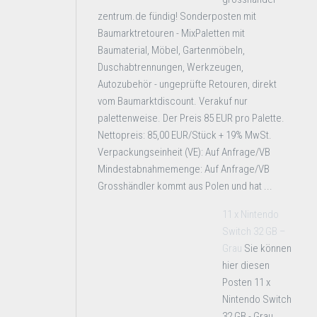
zentrum.de fündig! Sonderposten mit
Baumarktretouren - MixPaletten mit
Baumaterial, Möbel, Gartenmöbeln,
Duschabtrennungen, Werkzeugen,
Autozubehör - ungeprüfte Retouren, direkt
vom Baumarktdiscount. Verakuf nur
palettenweise. Der Preis 85 EUR pro Palette.
Nettopreis: 85,00 EUR/Stück + 19% MwSt.
Verpackungseinheit (VE): Auf Anfrage/VB
Mindestabnahmemenge: Auf Anfrage/VB
Grosshändler kommt aus Polen und hat ...
11 x Nintendo
Switch 32 GB –
Grau
Sie können
hier diesen
Posten 11 x
Nintendo Switch
32 GB - Grau