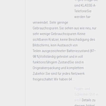
sind KLASSE-A-
TelefoneSie
werden fair
verwendet. Sehr geringe
Gebrauchsspuren.Sie sehen aus wie neu, nur
sehr wenige Gebrauchsspuren.Keine
sichtbaren Kratzer, keine Beschädigung des
Bildschirms, kein Austausch von
Teilen.ausgezeichneter Batteriezustand (87–
98 %)Vollständig getestet und in voll
funktionsfähigem ZustandSie sind in
Originalverpackung und komplettem
Zubehör.Sie sind für jedes Netzwerk
freigeschaltet.Wir haben 64 ...
Fugen- und
Schimmel Stift in
weiß
Details zu
diesem Artikel