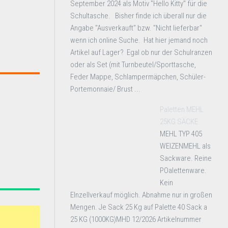
September 2024 als Motiv "Hello Kitty" für die
Schultasche. Bisher finde ich überall nur die
Angabe "Ausverkauft" bzw. "Nicht lieferbar"
wenn ich online Suche. Hat hier jemand noch
Artikel auf Lager? Egal ob nur der Schulranzen
oder als Set (mit Turnbeutel/Sporttasche,
Feder Mappe, Schlampermäpchen, Schüler-
Portemonnaie/ Brust ...
Paletten MEHL
25KG SÄCKE
MEHL TYP 405
WEIZENMEHL als
Sackware. Reine
POalettenware.
Kein
EInzellverkauf möglich. Abnahme nur in großen
Mengen. Je Sack 25 Kg auf Palette 40 Sack a
25 KG (1000KG)MHD 12/2026 Artikelnummer