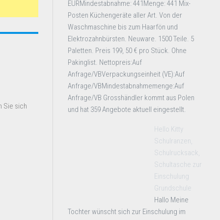
EURMindestabnahme: 441Menge: 441 Mix-
Posten Küchengeräte aller Art. Von der
Waschmaschine bis zum Haarfön und
Elektrozahnbürsten. Neuware. 1500 Teile. 5
Paletten. Preis 199, 50 € pro Stück. Ohne
Pakinglist. Nettopreis:Auf
Anfrage/VBVerpackungseinheit (VE):Auf
Anfrage/VBMindestabnahmemenge:Auf
Anfrage/VB Grosshändler kommt aus Polen
 Sie sich
und hat 359 Angebote aktuell eingestellt.
Hello Kitty
Schulranzen,
Schulrucksack,
Schultasche zur
Einschulung
Grundschule
Hallo Meine
Tochter wünscht sich zur Einschulung im