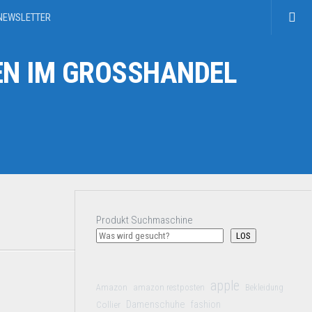
NEWSLETTER
N IM GROSSHANDEL
Produkt Suchmaschine
LOS
apple
Amazon
amazon restposten
Bekleidung
Damenschuhe
Collier
fashion