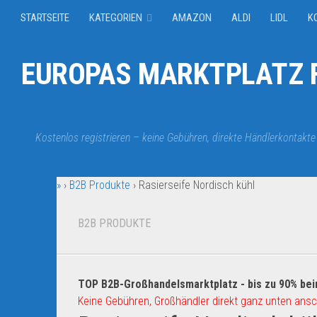
STARTSEITE
KATEGORIEN
AMAZON
ALDI
LIDL
K
EUROPAS MARKTPLATZ F
Kostenlos registrieren – keine Gebühren, direkte Händlerkontakte
»
›
B2B Produkte
›
Rasierseife Nordisch kühl
B2B PRODUKTE
TOP B2B-Großhandelsmarktplatz - bis zu 90% bei
Keine Gebühren, Großhändler direkt ganz unten ansc