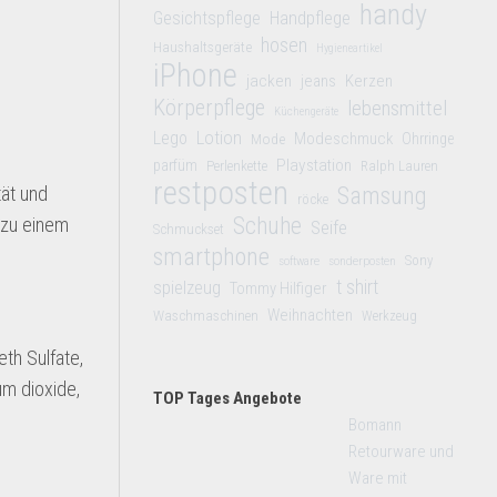
handy
Gesichtspflege
Handpflege
hosen
Haushaltsgeräte
Hygieneartikel
iPhone
jacken
jeans
Kerzen
Körperpflege
lebensmittel
Küchengeräte
Lego
Lotion
Modeschmuck
Mode
Ohrringe
Playstation
parfüm
Perlenkette
Ralph Lauren
restposten
tät und
Samsung
röcke
Schuhe
 zu einem
Seife
Schmuckset
smartphone
Sony
software
sonderposten
t shirt
spielzeug
Tommy Hilfiger
Weihnachten
Waschmaschinen
Werkzeug
eth Sulfate,
um dioxide,
TOP Tages Angebote
Bomann
Retourware und
Ware mit