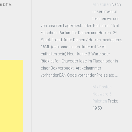
Miniaturen
Nach
 bitte.
unser Inventur
trennen wir uns
von unseren Lagerbeständen Parfüm in 15ml
Flaschen. Parfüm für Damen und Herren. 24
Stück Trend Düfte Damen / Herren mindestens
15ML (es können auch Düfte mit 25ML
enthalten sein) Neu - keine B-Ware oder
Rückläufer. Entweder lose im Flacon oder in
einer Box verpackt. Artikelnummer:
vorhandenEAN Code vorhandenPreise ab: ...
Mix Posten
Neuware 5
Paletten
Preis:
19,50