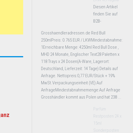
Diesen Artikel
finden Sie auf
B2B-
Grosshaendleradressen.de Red Bull
250mlPreis: 0.765 EUR / LKWMindestabnahme:
1Erreichbare Menge: 4250ml Red Bull Dose ,
MHD 24 Monate, Englischer Text28 Paletten x
118 Trays x 24 Dosen(A-Ware, Lagerort:
Deutschland, Lieferzeit: 14 Tage) Details auf
Anfrage. Nettopreis:0,77 EUR/Stück + 19%
MwSt.Verpackungseinheit (VE):Auf
AnfrageMindestabnahmemenge:Auf Anfrage
Grosshändler kommt aus Polen und hat 238 ...
Parfüm
ganz
Restposten 24 x
15ml
Sonderposten