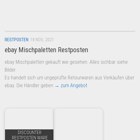
Dropshipping-Produkte
B2B Produkte
Grosshandel
Amazon
RESTPOSTEN
18 NOV., 2021
Aldi
ebay Mischpaletten Restposten
Lidl
ebay Mischpaletten gekauft wie gesehen. Alles sichbar siehe
Kostenlos verkaufen
Bilder.
Es handelt sich um ungeprüfte Retourwaren aus Verkäufen über
Anmelden
ebay. Die Händler geben
→ zum Angebot
Kostenlos Registrieren
Newsletter
DISCOUNTER
RESTPOSTEN WARE