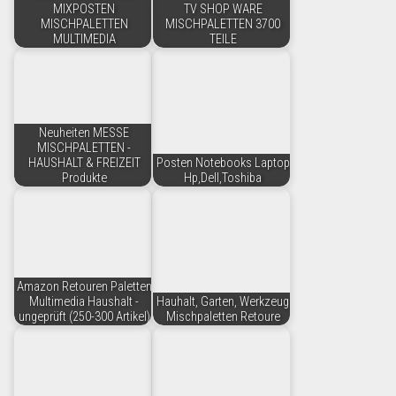
MIXPOSTEN
TV SHOP WARE
MISCHPALETTEN
MISCHPALETTEN 3700
MULTIMEDIA
TEILE
Neuheiten MESSE
MISCHPALETTEN -
HAUSHALT & FREIZEIT
Posten Notebooks Laptop
Produkte
Hp,Dell,Toshiba
Amazon Retouren Paletten
Multimedia Haushalt -
Hauhalt, Garten, Werkzeug
ungeprüft (250-300 Artikel)
Mischpaletten Retoure