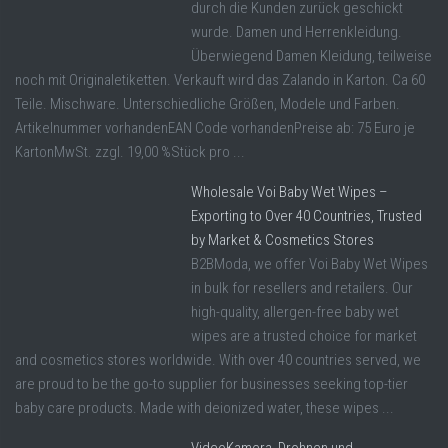
durch die Kunden zurück geschickt
wurde. Damen und Herrenkleidung.
Überwiegend Damen Kleidung, teilweise
noch mit Originaletiketten. Verkauft wird das Zalando in Karton. Ca 60
Teile. Mischware. Unterschiedliche Größen, Modele und Farben.
Artikelnummer vorhandenEAN Code vorhandenPreise ab: 75 Euro je
KartonMwSt. zzgl. 19,00 %Stück pro ...
Wholesale Voi Baby Wet Wipes –
Exporting to Over 40 Countries, Trusted
by Market & Cosmetics Stores
B2BModa, we offer Voi Baby Wet Wipes
in bulk for resellers and retailers. Our
high-quality, allergen-free baby wet
wipes are a trusted choice for market
and cosmetics stores worldwide. With over 40 countries served, we
are proud to be the go-to supplier for businesses seeking top-tier
baby care products. Made with deionized water, these wipes ...