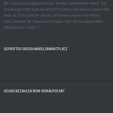
Mio. Euro Umsatz abgeschlossen, wie das Unternehmen mitteilt. Das
Auslandsgeschäft lege um rund 60 Prozent zu und steuere inzwischen
mehr als 20 Prozent bei. Dieses Jahr kämen sieben neue Märkte
hinzu, darunter UK, Spanien und Ungarn. Über die neu gegründete
„Media House“ wolle […]
GEPRÜFTER GROSSHANDELSMARKTPLATZ
SICHER BEZAHLEN BEIM VERKÄUFER MIT: