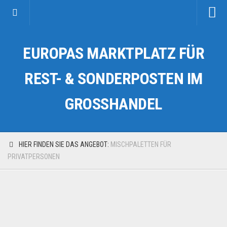
Startseite
EUROPAS MARKTPLATZ FÜR
Kategorien
Auto & Motorrad
REST- & SONDERPOSTEN IM
Drogerie & Tierbedarf
GROSSHANDEL
Fahrzeuge & Transport
Fashion & Mode
Garten & Werkzeug
HIER FINDEN SIE DAS ANGEBOT:
MISCHPALETTEN FÜR
Geschäft, Büro & Schreibwaren
PRIVATPERSONEN
Geschenkartikel
Haushaltswaren
Handy und Smartphone
Kosmetik & Pflege