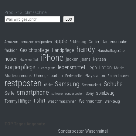
Produkt Suchmaschine
LOS
apple
Damenschuhe
Collier
Amazon
amazon restposten
Bekleidung
handy
Gesichtspflege
Handpflege
fashion
Haushaltsgeräte
iPhone
hosen
jacken
jeans
Kerzen
Hygieneartikel
Körperpflege
lebensmittel
Lego
Lotion
Mode
Küchengeräte
Modeschmuck
Playstation
Ohrringe
parfüm
Perlenkette
Ralph Lauren
restposten
Samsung
Schuhe
röcke
Schmuckset
smartphone
Seife
spielzeug
Sony
software
sonderposten
t shirt
Tommy Hilfiger
Weihnachten
Waschmaschinen
Werkzeug
TOP Tages Angebote
Sonderposten Waschmittel –