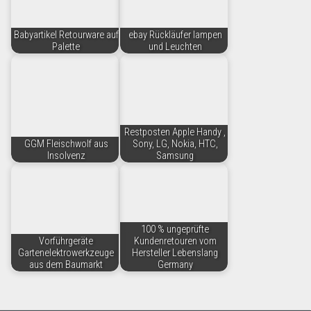
Babyartikel Retourware auf
ebay Rückläufer lampen
Palette
und Leuchten
Restposten Apple Handy ,
GGM Fleischwolf aus
Sony, LG, Nokia, HTC,
Insolvenz
Samsung
100 % ungeprüfte
Vorführgeräte
Kundenretouren vom
Gartenelektrowerkzeuge
Hersteller Lebenslang
aus dem Baumarkt
Germany