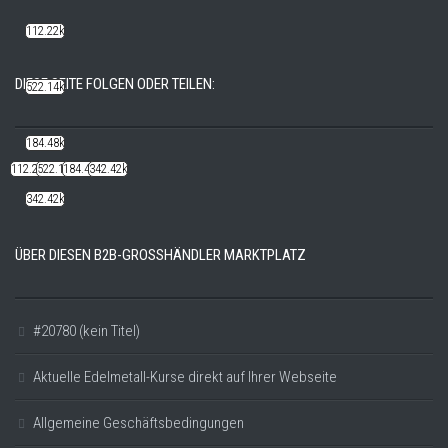
112.22k
DIESE SEITE FOLGEN ODER TEILEN:
522.14k
184.48k
112.22k
522.14k
184.48k
342.42k
342.42k
ÜBER DIESEN B2B-GROSSHÄNDLER MARKTPLATZ
#20780 (kein Titel)
Aktuelle Edelmetall-Kurse direkt auf Ihrer Webseite
Allgemeine Geschäftsbedingungen