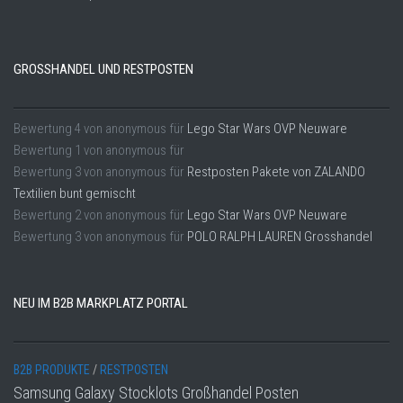
GROSSHANDEL UND RESTPOSTEN
Bewertung
4
von
anonymous
für
Lego Star Wars OVP Neuware
Bewertung
1
von
anonymous
für
Bewertung
3
von
anonymous
für
Restposten Pakete von ZALANDO
Textilien bunt gemischt
Bewertung
2
von
anonymous
für
Lego Star Wars OVP Neuware
Bewertung
3
von
anonymous
für
POLO RALPH LAUREN Grosshandel
NEU IM B2B MARKPLATZ PORTAL
B2B PRODUKTE
/
RESTPOSTEN
Samsung Galaxy Stocklots Großhandel Posten