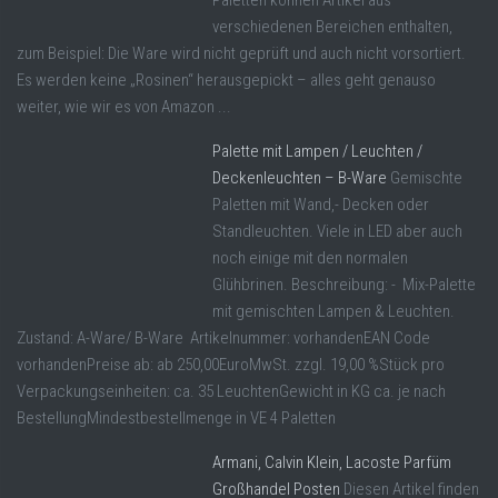
Paletten können Artikel aus
verschiedenen Bereichen enthalten,
zum Beispiel: Die Ware wird nicht geprüft und auch nicht vorsortiert.
Es werden keine „Rosinen“ herausgepickt – alles geht genauso
weiter, wie wir es von Amazon ...
Palette mit Lampen / Leuchten /
Deckenleuchten – B-Ware
Gemischte
Paletten mit Wand,- Decken oder
Standleuchten. Viele in LED aber auch
noch einige mit den normalen
Glühbrinen. Beschreibung: - Mix-Palette
mit gemischten Lampen & Leuchten.
Zustand: A-Ware/ B-Ware Artikelnummer: vorhandenEAN Code
vorhandenPreise ab: ab 250,00EuroMwSt. zzgl. 19,00 %Stück pro
Verpackungseinheiten: ca. 35 LeuchtenGewicht in KG ca. je nach
BestellungMindestbestellmenge in VE 4 Paletten
Armani, Calvin Klein, Lacoste Parfüm
Großhandel Posten
Diesen Artikel finden