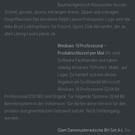
Baumwollgemisch Klassischer Hoodie-
Schnitt, gerade, sportiv, mit langen Armen, Zipper und schrägen
Eingrifftaschen Das berühmte Ralph Lauren-Polospieler-Logo ziert die
linke Brust Lieblingsbasic für Freizeit, Sport, Club Allrounder, der zu
allen Lässig-Looks passt, ob ...
Windows 10 Professional –
Produktschlüssel per Mail
Wir sind
Software Fachhändler und haben
ständig Windows 10 Profes. MultiL. auf
Lager. Es handelt sich bei diesen
Angebot um Großhandel Microsoft
Windows 10 Professional 32/64 Bit
Professional ESD NEU und Original. Für folgende Systeme 32/64 Bit
Betriebssystem in der Vollversion. Sie dürfen diese Version für den
privaten und gewerblichen Gebrauch nutzen. Nach Geldeingang
werden ...
Glam Damenunterwäsche BH Set A-L
Sie