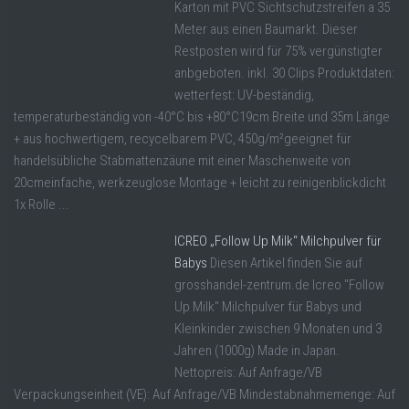
Karton mit PVC Sichtschutzstreifen a 35
Meter aus einen Baumarkt. Dieser
Restposten wird für 75% vergünstigter
anbgeboten. inkl. 30 Clips Produktdaten:
wetterfest: UV-beständig,
temperaturbeständig von -40°C bis +80°C19cm Breite und 35m Länge
+ aus hochwertigem, recycelbarem PVC, 450g/m²geeignet für
handelsübliche Stabmattenzäune mit einer Maschenweite von
20cmeinfache, werkzeuglose Montage + leicht zu reinigenblickdicht
1x Rolle ...
ICREO „Follow Up Milk“ Milchpulver für
Babys
Diesen Artikel finden Sie auf
grosshandel-zentrum.de Icreo "Follow
Up Milk" Milchpulver für Babys und
Kleinkinder zwischen 9 Monaten und 3
Jahren (1000g) Made in Japan.
Nettopreis: Auf Anfrage/VB
Verpackungseinheit (VE): Auf Anfrage/VB Mindestabnahmemenge: Auf