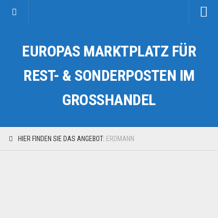
Startseite
EUROPAS MARKTPLATZ FÜR
Kategorien
Auto & Motorrad
REST- & SONDERPOSTEN IM
Drogerie & Tierbedarf
GROSSHANDEL
Fahrzeuge & Transport
Fashion & Mode
Garten & Werkzeug
HIER FINDEN SIE DAS ANGEBOT:
ERDMANN
Geschäft, Büro & Schreibwaren
Geschenkartikel
Haushaltswaren
Handy und Smartphone
Kosmetik & Pflege