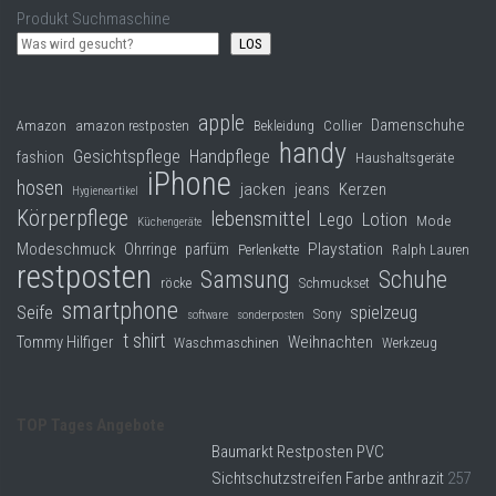
Produkt Suchmaschine
LOS
apple
Damenschuhe
Collier
Amazon
amazon restposten
Bekleidung
handy
Gesichtspflege
Handpflege
fashion
Haushaltsgeräte
iPhone
hosen
jacken
jeans
Kerzen
Hygieneartikel
Körperpflege
lebensmittel
Lego
Lotion
Mode
Küchengeräte
Modeschmuck
Playstation
Ohrringe
parfüm
Perlenkette
Ralph Lauren
restposten
Samsung
Schuhe
röcke
Schmuckset
smartphone
Seife
spielzeug
Sony
software
sonderposten
t shirt
Tommy Hilfiger
Weihnachten
Waschmaschinen
Werkzeug
TOP Tages Angebote
Baumarkt Restposten PVC
Sichtschutzstreifen Farbe anthrazit
257