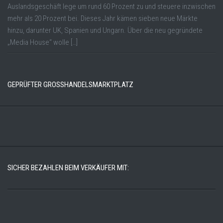
Auslandsgeschäft lege um rund 60 Prozent zu und steuere inzwischen
mehr als 20 Prozent bei. Dieses Jahr kämen sieben neue Märkte
hinzu, darunter UK, Spanien und Ungarn. Über die neu gegründete
„Media House“ wolle […]
GEPRÜFTER GROSSHANDELSMARKTPLATZ
SICHER BEZAHLEN BEIM VERKÄUFER MIT: