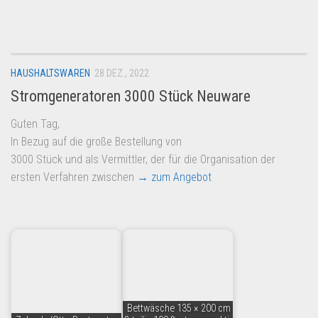
Dropshipping-Produkte
B2B Produkte
Grosshandel
HAUSHALTSWAREN
28 DEZ., 2022
Amazon
Stromgeneratoren 3000 Stück Neuware
Aldi
Guten Tag,
Lidl
In Bezug auf die große Bestellung von
Kostenlos verkaufen
3000 Stück und als Vermittler, der für die Organisation der
ersten Verfahren zwischen
→ zum Angebot
Anmelden
Kostenlos Registrieren
Newsletter
Bettwäsche 135 × 200 cm