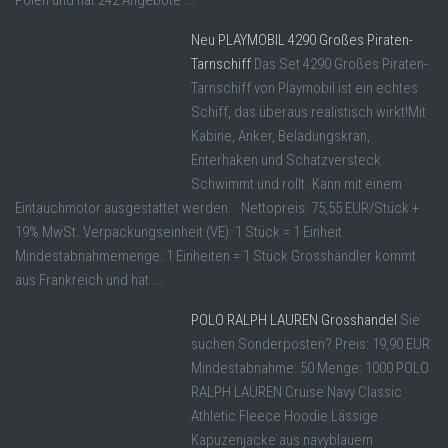
Polen und hat 242 Angebote ...
Neu PLAYMOBIL 4290 Großes Piraten-
Tarnschiff
Das Set 4290 Großes Piraten-
Tarnschiff von Playmobil ist ein echtes
Schiff, das überaus realistisch wirkt!Mit
Kabine, Anker, Beladungskran,
Enterhaken und Schatzversteck.
Schwimmt und rollt. Kann mit einem
Eintauchmotor ausgestattet werden. Nettopreis: 75,55 EUR/Stück +
19% MwSt. Verpackungseinheit (VE): 1 Stück = 1 Einheit
Mindestabnahmemenge: 1 Einheiten = 1 Stück Grosshändler kommt
aus Frankreich und hat ...
POLO RALPH LAUREN Grosshandel
Sie
suchen Sonderposten? Preis: 19,90 EUR
Mindestabnahme: 50 Menge: 1000 POLO
RALPH LAUREN Cruise Navy Classic
Athletic Fleece Hoodie Lässige
Kapuzenjacke aus navyblauem