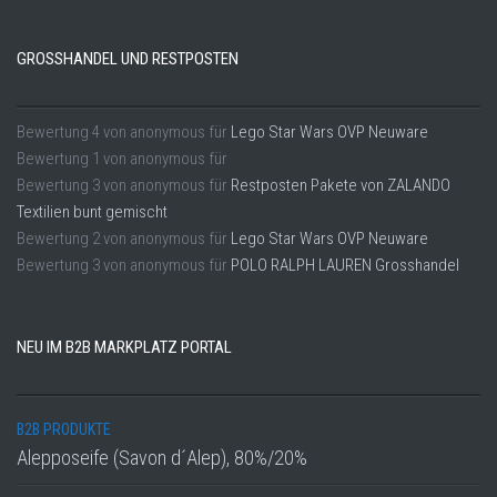
GROSSHANDEL UND RESTPOSTEN
Bewertung
4
von
anonymous
für
Lego Star Wars OVP Neuware
Bewertung
1
von
anonymous
für
Bewertung
3
von
anonymous
für
Restposten Pakete von ZALANDO
Textilien bunt gemischt
Bewertung
2
von
anonymous
für
Lego Star Wars OVP Neuware
Bewertung
3
von
anonymous
für
POLO RALPH LAUREN Grosshandel
NEU IM B2B MARKPLATZ PORTAL
B2B PRODUKTE
Alepposeife (Savon d´Alep), 80%/20%