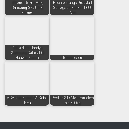
iPhone 16 Pro Max,
Hochleistungs Druckluft
Samsung S25 Ultra,
Schlagschrauber | 1.600
iPhone…
Nm
100x(NEU) Handys
Samsung Galaxy LG
Huawei Xiaomi
Restposten
VGA-Kabel und DVI-Kabel
Posten 34x Motorbrücken
Neu
bis 500kg