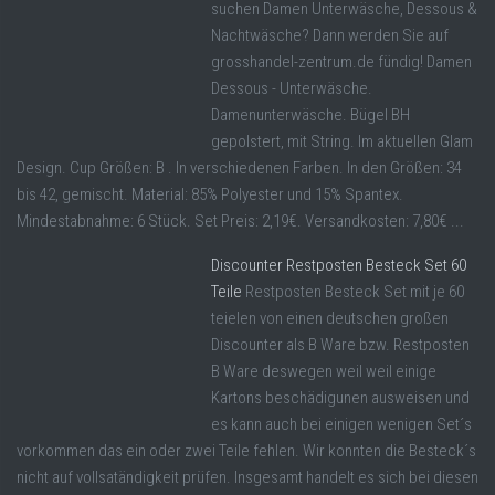
suchen Damen Unterwäsche, Dessous &
Nachtwäsche? Dann werden Sie auf
grosshandel-zentrum.de fündig! Damen
Dessous - Unterwäsche.
Damenunterwäsche. Bügel BH
gepolstert, mit String. Im aktuellen Glam
Design. Cup Größen: B . In verschiedenen Farben. In den Größen: 34
bis 42, gemischt. Material: 85% Polyester und 15% Spantex.
Mindestabnahme: 6 Stück. Set Preis: 2,19€. Versandkosten: 7,80€ ...
Discounter Restposten Besteck Set 60
Teile
Restposten Besteck Set mit je 60
teielen von einen deutschen großen
Discounter als B Ware bzw. Restposten
B Ware deswegen weil weil einige
Kartons beschädigunen ausweisen und
es kann auch bei einigen wenigen Set´s
vorkommen das ein oder zwei Teile fehlen. Wir konnten die Besteck´s
nicht auf vollsatändigkeit prüfen. Insgesamt handelt es sich bei diesen