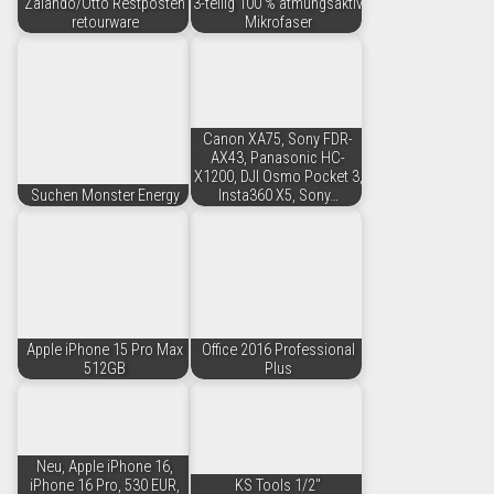
Zalando/Otto Restposten
3-teilig 100 % atmungsaktiv
retourware
Mikrofaser
Canon XA75, Sony FDR-
AX43, Panasonic HC-
X1200, DJI Osmo Pocket 3,
Suchen Monster Energy
Insta360 X5, Sony…
Apple iPhone 15 Pro Max
Office 2016 Professional
512GB
Plus
Neu, Apple iPhone 16,
iPhone 16 Pro, 530 EUR,
KS Tools 1/2"