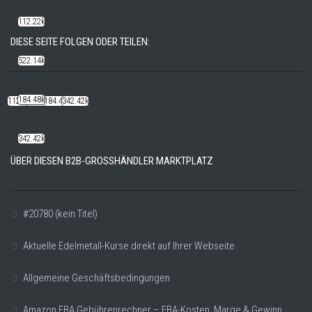
112.22k
DIESE SEITE FOLGEN ODER TEILEN:
522.14k
184.48k
112.22k
522.14k
184.48k
342.42k
342.42k
ÜBER DIESEN B2B-GROSSHÄNDLER MARKTPLATZ
#20780 (kein Titel)
Aktuelle Edelmetall-Kurse direkt auf Ihrer Webseite
Allgemeine Geschäftsbedingungen
Amazon FBA Gebührenrechner – FBA-Kosten, Marge & Gewinn