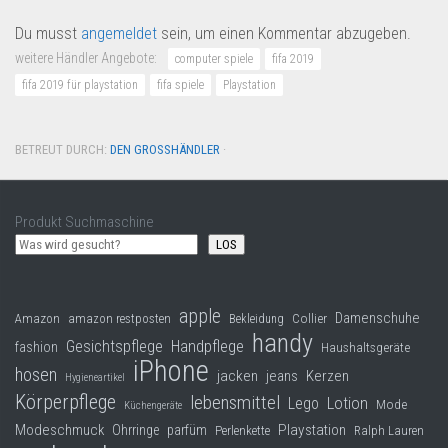
Du musst
angemeldet
sein, um einen Kommentar abzugeben.
weitere Händler Angebote:
computer spiele
fifa 2019
fifa 2019 für playstation
fifa spiele
Playstation
BETREUT DURCH:
DEN GROSSHÄNDLER
·
Produkt Suchmaschine
LOS
apple
Damenschuhe
Collier
Amazon
amazon restposten
Bekleidung
handy
Gesichtspflege
Handpflege
fashion
Haushaltsgeräte
iPhone
hosen
jacken
jeans
Kerzen
Hygieneartikel
Körperpflege
lebensmittel
Lego
Lotion
Mode
Küchengeräte
Modeschmuck
Playstation
Ohrringe
parfüm
Perlenkette
Ralph Lauren