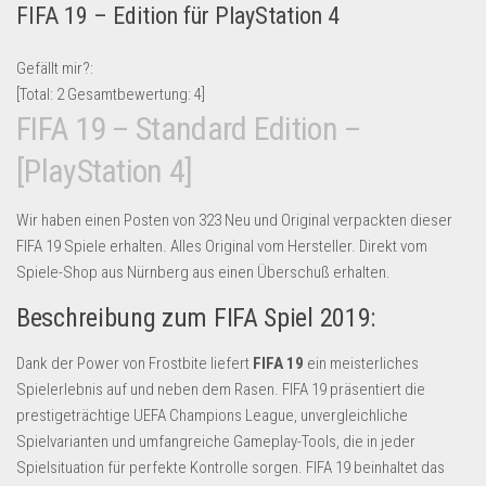
FIFA 19 – Edition für PlayStation 4
Lebensmittel & Getränke
Multimedia & Elektro
Gefällt mir?:
[Total:
2
Gesamtbewertung:
4
]
Münzen
FIFA 19 – Standard Edition –
Spielzeug & Games
[PlayStation 4]
Schuhe & Accessoires
Sport & Freizeit
Wir haben einen Posten von 323 Neu und Original verpackten dieser
Uhren & Schmuck
FIFA 19 Spiele erhalten. Alles Original vom Hersteller. Direkt vom
Spiele-Shop aus Nürnberg aus einen Überschuß erhalten.
Wohnen & Einrichten
Beschreibung zum FIFA Spiel 2019:
Restposten-Angebote
Restposten für Privatpersonen
Dank der Power von Frostbite liefert
FIFA 19
ein meisterliches
eBay Restposten kaufen
Spielerlebnis auf und neben dem Rasen. FIFA 19 präsentiert die
prestigeträchtige UEFA Champions League, unvergleichliche
Sonderposten-Angebote
Spielvarianten und umfangreiche Gameplay-Tools, die in jeder
Saison & Eventprodkte
Spielsituation für perfekte Kontrolle sorgen. FIFA 19 beinhaltet das