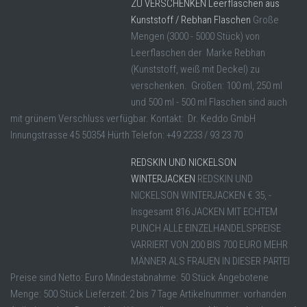
ZU VERSCHENKEN Leerflaschen aus
Kunststoff / Rebhan Flaschen
Große
Mengen (3000 - 5000 Stück) von
Leerflaschen der Marke Rebhan
(Kunststoff, weiß mit Deckel) zu
verschenken. Größen: 100 ml, 250 ml
und 500 ml - 500 ml Flaschen sind auch
mit grünem Verschluss verfügbar. Kontakt: Dr. Keddo GmbH
Innungstrasse 45 50354 Hürth Telefon: +49 2233 / 93 23 70
REDSKIN UND NICKELSON
WINTERJACKEN
REDSKIN UND
NICKELSON WINTERJACKEN € 35, -
Insgesamt 816 JACKEN MIT ECHTEM
PUNCH ALLE EINZELHANDELSPREISE
VARRIERT VON 200 BIS 700 EURO MEHR
MÄNNER ALS FRAUEN IN DIESER PARTEI
Preise sind Netto: Euro Mindestabnahme: 50 Stück Angebotene
Menge: 500 Stück Lieferzeit: 2 bis 7 Tage Artikelnummer: vorhanden