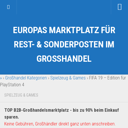
Startseite
EUROPAS MARKTPLATZ FÜR
Kategorien
Auto & Motorrad
REST- & SONDERPOSTEN IM
Drogerie & Tierbedarf
GROSSHANDEL
Fahrzeuge & Transport
Fashion & Mode
»
›
Großhandel Kategorien
›
Spielzeug & Games
›
FIFA 19 – Edition für
Garten & Werkzeug
PlayStation 4
Geschäft, Büro & Schreibwaren
SPIELZEUG & GAMES
Geschenkartikel
Haushaltswaren
TOP B2B-Großhandelsmarktplatz - bis zu 90% beim Einkauf
Handy und Smartphone
sparen.
Keine Gebühren, Großhändler direkt ganz unten anschreiben.
Kosmetik & Pflege