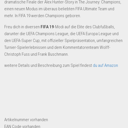
Dropshipping-Produkte
dramatische Finale der Alex Hunter-Story in The Journey: Champions,
einen neuen Modus im überaus beliebten FIFA Ultimate Team und
B2B Produkte
mehr. In FIFA 19 werden Champions geboren.
Grosshandel
Freu dich in diversen
FIFA 19
-Modi auf die Elite des Clubfußballs,
Amazon
darunter die UEFA Champions League, die UEFA Europa League und
den UEFA-Super Cup, mit offizieller Spielpräsentation, umfangreichen
Aldi
Turnier-Spielerlebnissen und dem Kommentatorenteam Wolff-
Lidl
Christoph Fuss und Frank Buschmann.
Kostenlos verkaufen
weitere Details und Beschreibung zum Spiel findest
du auf Amazon
Anmelden
Kostenlos Registrieren
Newsletter
Artikelnummer
vorhanden
EAN Code
vorhanden