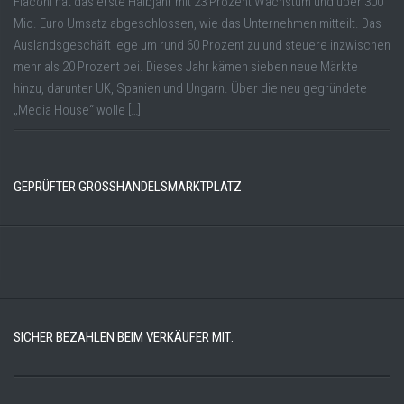
Flaconi hat das erste Halbjahr mit 23 Prozent Wachstum und über 300
Mio. Euro Umsatz abgeschlossen, wie das Unternehmen mitteilt. Das
Auslandsgeschäft lege um rund 60 Prozent zu und steuere inzwischen
mehr als 20 Prozent bei. Dieses Jahr kämen sieben neue Märkte
hinzu, darunter UK, Spanien und Ungarn. Über die neu gegründete
„Media House“ wolle […]
GEPRÜFTER GROSSHANDELSMARKTPLATZ
SICHER BEZAHLEN BEIM VERKÄUFER MIT: