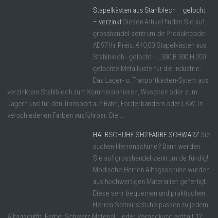
Stapelkästen aus Stahlblech – gelocht
– verzinkt
Diesen Artikel finden Sie auf
grosshandel-zentrum.de Produktcode:
AD97 Ihr Preis: €40,00 Stapelkästen aus
Stahlblech - gelocht - L 300 B 300 H 200
gelochte Metallkiste für die Industrie:
Das Lager- u. Tranportkästen-Sytem aus
verzinktem Stahlblech zum Kommissionieren, Waschen oder zum
Lagern und für den Transport auf Bahn, Förderbändern oder LKW. In
verschiedenen Farben ausführbar. Die ...
HALBSCHUHE SH2 FARBE SCHWARZ
Sie
suchen Herrenschuhe? Dann werden
Sie auf grosshandel-zentrum.de fündig!
Modische Herren Alltagsschuhe wurden
aus hochwertigen Materialien gefertigt.
Diese sehr bequemen und praktischen
Herren Schnürschuhe passen zu jedem
Alltagsoutfit. Farbe: Schwarz Material: Leder Verpackung enthält 12