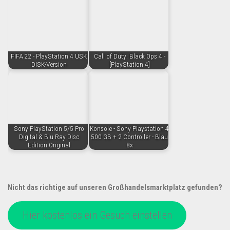
FIFA 22 - PlayStation 4 USK
Call of Duty: Black Ops 4 -
DISK-Version
[PlayStation 4]
Sony PlayStation 5/5 Pro
Konsole - Sony Playstation 4
Digital & Blu Ray Disc
500 GB + 2 Controller - Blau
Edition Original
8x
Nicht das richtige auf unseren Großhandelsmarktplatz gefunden?
Hier kostenlos ein Gesuch einstellen