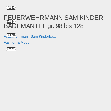
112.22k
FEUERWEHRMANN SAM KINDER
522.14k
BADEMANTEL gr. 98 bis 128
184.48k
Feuerwehrmann Sam Kinderba...
Fashion & Mode
342.42k