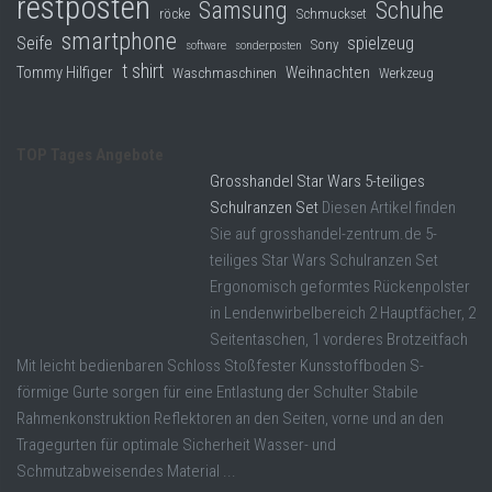
restposten
Samsung
Schuhe
röcke
Schmuckset
smartphone
Seife
spielzeug
Sony
software
sonderposten
t shirt
Tommy Hilfiger
Weihnachten
Waschmaschinen
Werkzeug
TOP Tages Angebote
Grosshandel Star Wars 5-teiliges
Schulranzen Set
Diesen Artikel finden
Sie auf grosshandel-zentrum.de 5-
teiliges Star Wars Schulranzen Set
Ergonomisch geformtes Rückenpolster
in Lendenwirbelbereich 2 Hauptfächer, 2
Seitentaschen, 1 vorderes Brotzeitfach
Mit leicht bedienbaren Schloss Stoßfester Kunsstoffboden S-
förmige Gurte sorgen für eine Entlastung der Schulter Stabile
Rahmenkonstruktion Reflektoren an den Seiten, vorne und an den
Tragegurten für optimale Sicherheit Wasser- und
Schmutzabweisendes Material ...