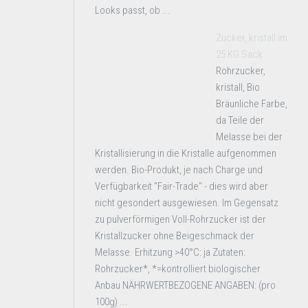
Looks passt, ob ...
Zucker, kristall im
25 KG Sack
Rohrzucker,
kristall, Bio
Bräunliche Farbe,
da Teile der
Melasse bei der
Kristallisierung in die Kristalle aufgenommen
werden. Bio-Produkt, je nach Charge und
Verfügbarkeit "Fair-Trade" - dies wird aber
nicht gesondert ausgewiesen. Im Gegensatz
zu pulverförmigen Voll-Rohrzucker ist der
Kristallzucker ohne Beigeschmack der
Melasse. Erhitzung >40°C: ja Zutaten:
Rohrzucker*, *=kontrolliert biologischer
Anbau NÄHRWERTBEZOGENE ANGABEN: (pro
100g) ...