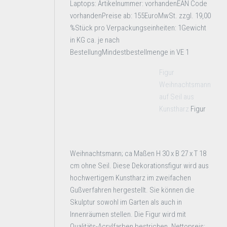
Laptops: Artikelnummer: vorhandenEAN Code
vorhandenPreise ab: 155EuroMwSt. zzgl. 19,00
%Stück pro Verpackungseinheiten: 1Gewicht
in KG ca. je nach
BestellungMindestbestellmenge in VE 1
Figur
Weihnachtsmann
auf Seil aus
Kunstharz
Figur
Weihnachtsmann; ca Maßen H 30 x B 27 x T 18
cm ohne Seil. Diese Dekorationsfigur wird aus
hochwertigem Kunstharz im zweifachen
Gußverfahren hergestellt. Sie können die
Skulptur sowohl im Garten als auch in
Innenräumen stellen. Die Figur wird mit
Qualitäts-Acrylfarben bestrichen. Nettopreis: