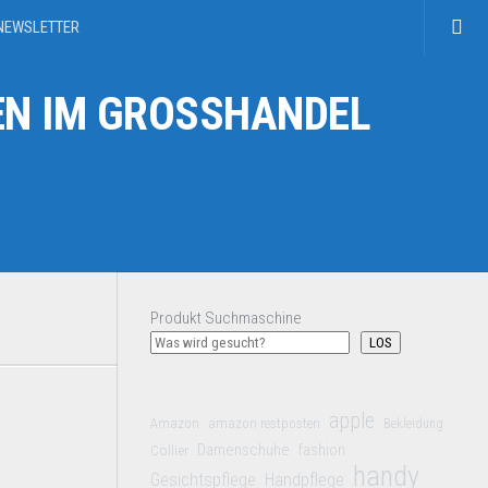
NEWSLETTER
N IM GROSSHANDEL
Produkt Suchmaschine
LOS
apple
Amazon
amazon restposten
Bekleidung
Damenschuhe
Collier
fashion
handy
Gesichtspflege
Handpflege