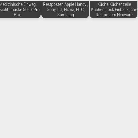
Medizinische Einweg
Restposten Apple Handy ,
Küche Küchenzeile
sichtsmaske 50stk Pro
Sony, LG, Nokia, HTC,
Küchenblock Einbauküche
Box
Samsung
Restposten Neuware