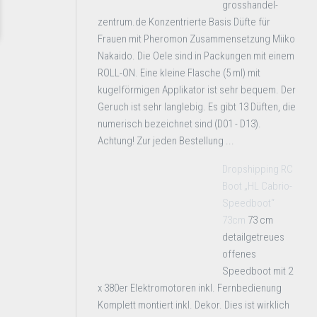
grosshandel-
zentrum.de Konzentrierte Basis Düfte für
Frauen mit Pheromon Zusammensetzung Miiko
Nakaido. Die Oele sind in Packungen mit einem
ROLL-ON. Eine kleine Flasche (5 ml) mit
kugelförmigen Applikator ist sehr bequem. Der
Geruch ist sehr langlebig. Es gibt 13 Düften, die
numerisch bezeichnet sind (D01 - D13).
Achtung! Zur jeden Bestellung ...
Dropshipping RC
Boot „HL Cabrio-
Speedboot“
73cm
73 cm
detailgetreues
offenes
Speedboot mit 2
x 380er Elektromotoren inkl. Fernbedienung
Komplett montiert inkl. Dekor. Dies ist wirklich