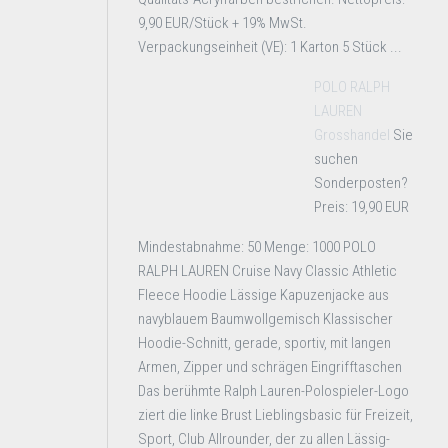
9,90 EUR/Stück + 19% MwSt.
Verpackungseinheit (VE): 1 Karton 5 Stück ...
POLO RALPH
LAUREN
Grosshandel
Sie
suchen
Sonderposten?
Preis: 19,90 EUR
Mindestabnahme: 50 Menge: 1000 POLO
RALPH LAUREN Cruise Navy Classic Athletic
Fleece Hoodie Lässige Kapuzenjacke aus
navyblauem Baumwollgemisch Klassischer
Hoodie-Schnitt, gerade, sportiv, mit langen
Armen, Zipper und schrägen Eingrifftaschen
Das berühmte Ralph Lauren-Polospieler-Logo
ziert die linke Brust Lieblingsbasic für Freizeit,
Sport, Club Allrounder, der zu allen Lässig-