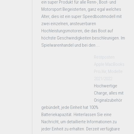
ein super Produkt für alle Renn-, Boot- und
Motorsport Begeisterten, ganz egal welches
Alter, dies ist ein super Speedbootmodell mit
zwei einzelnen, ansteuerbaren
Hochleistungsmotoren, die das Boot auf
höchste Geschwindigkeiten beschleunigen. Im
Spielwarenhandel und bei den ...
Restposten
Apple MacBooks
Pro/Air, Modelle
2021/2022
Hochwertige
Charge, alles mit
Originalzubehör
gebündelt, jede Einheit hat 100%
Batteriekapazität. Hinterlassen Sie eine
Nachricht, um detaillierte Informationen zu
jeder Einheit zu erhalten. Derzeit verfügbare