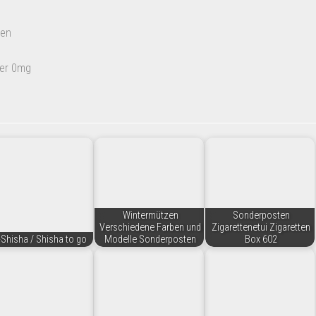
ken
er 0mg
Wintermützen
Sonderposten
Verschiedene Farben und
Zigarettenetui Zigaretten
-Shisha / Shisha to go
Modelle Sonderposten
Box 602