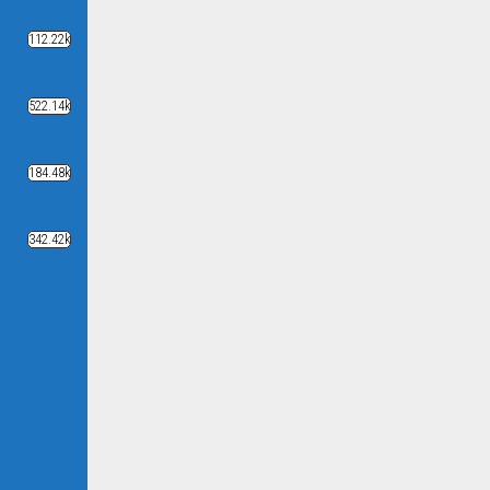
112.22k
522.14k
184.48k
342.42k