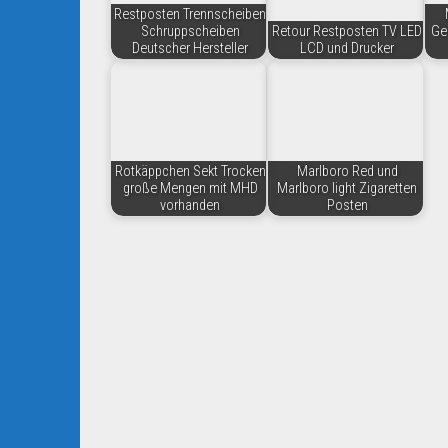
Restposten Trennscheiben
Schruppscheiben
Retour Restposten TV LED
Ge
Deutscher Hersteller
LCD und Drucker
Rotkäppchen Sekt Trocken
Marlboro Red und
große Mengen mit MHD
Marlboro light Zigaretten
vorhanden
Posten