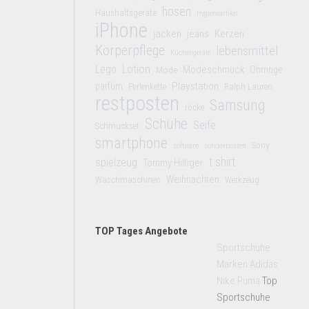
hosen
Haushaltsgeräte
Hygieneartikel
iPhone
jacken
jeans
Kerzen
Körperpflege
lebensmittel
Küchengeräte
Lego
Lotion
Modeschmuck
Mode
Ohrringe
Playstation
parfüm
Perlenkette
Ralph Lauren
restposten
Samsung
röcke
Schuhe
Seife
Schmuckset
smartphone
Sony
software
sonderposten
t shirt
spielzeug
Tommy Hilfiger
Weihnachten
Waschmaschinen
Werkzeug
TOP Tages Angebote
Sportschuhe
Marken Adidas
Nike Puma
Top
Sportschuhe