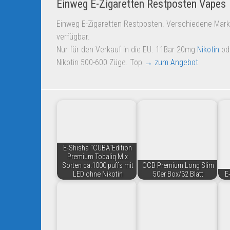
Einweg E-Zigaretten Restposten Vapes
Einweg E-Zigaretten Restposten. Verschiedene Mar
verfügbar.
Nur für den Verkauf in die EU. 11Bar 20mg
Nikotin
od
Nikotin 500-600 Züge. Top
→ zum Angebot
E-Shisha "CUBA"Edition
Premium Tobaliq Mix
Sorten ca.1000 puffs mit
OCB Premium Long Slim
LED ohne Nikotin
50er Box/32 Blatt
E