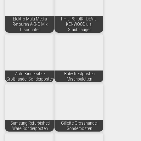
Elektro Multi Media
PHILIPS, DIRT DEVIL,
Retouren A-B-C Mix
KENWOOD u.a.
Discounter
Staubsauger
Auto Kindersitze
Baby Restposten
Großhandel Sonderposten
Mischpaletten
Samsung Refurbished
Gillette Grosshandel
Ware Sonderposten
Sonderposten