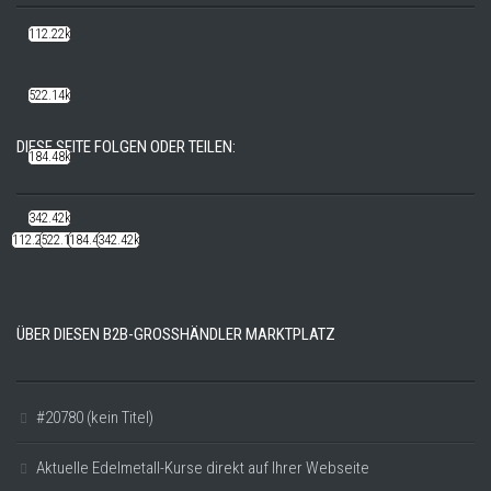
112.22k
522.14k
DIESE SEITE FOLGEN ODER TEILEN:
184.48k
342.42k
112.22k
522.14k
184.48k
342.42k
ÜBER DIESEN B2B-GROSSHÄNDLER MARKTPLATZ
#20780 (kein Titel)
Aktuelle Edelmetall-Kurse direkt auf Ihrer Webseite