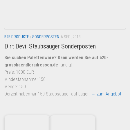
Dropshipping-Produkte
B2B Produkte
Grosshandel
Amazon
B2B PRODUKTE
/
SONDERPOSTEN
6 SEP., 2013
Aldi
Dirt Devil Staubsauger Sonderposten
Lidl
Sie suchen Palettenware? Dann werden Sie auf
b2b-
Kostenlos verkaufen
grosshaendleradressen.de
fündig!
Preis: 1000 EUR
Anmelden
Mindestabnahme: 150
Kostenlos Registrieren
Menge: 150
Derzeit haben wir 150 Staubsauger auf Lager.
→ zum Angebot
Newsletter