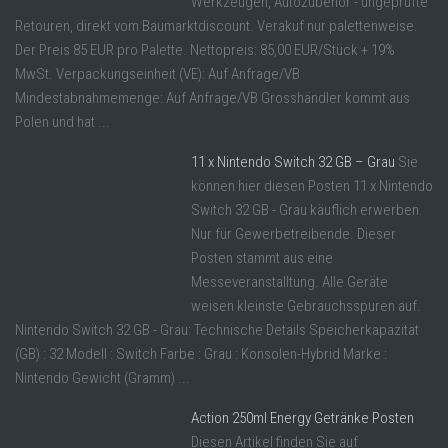
Werkzeugen, Autozubehör - ungeprüfte
Retouren, direkt vom Baumarktdiscount. Verakuf nur palettenweise.
Der Preis 85 EUR pro Palette. Nettopreis: 85,00 EUR/Stück + 19%
MwSt. Verpackungseinheit (VE): Auf Anfrage/VB
Mindestabnahmemenge: Auf Anfrage/VB Grosshändler kommt aus
Polen und hat ...
11 x Nintendo Switch 32 GB – Grau
Sie
können hier diesen Posten 11 x Nintendo
Switch 32 GB - Grau käuflich erwerben.
Nur für Gewerbetreibende. Dieser
Posten stammt aus eine
Messeveranstalltung. Alle Geräte
weisen kleinste Gebrauchsspuren auf.
Nintendo Switch 32 GB - Grau: Technische Details Speicherkapazität
(GB) : 32 Modell : Switch Farbe : Grau : Konsolen-Hybrid Marke :
Nintendo Gewicht (Gramm) ...
Action 250ml Energy Getränke Posten
Diesen Artikel finden Sie auf