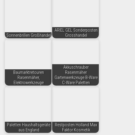
ARIEL GEL Sonderposten
Sonnenbrillen Großhandel
Grosshandel
Akkuschrauber
Baumarktretouren
Rasenmäher
Rasenmäher,
Gartenwerkzeuge B-Ware
Elektrowerkzeuge
C-Ware Paletten
Paletten Haushaltsgeräte
Restposten Holland Max
aus England
Faktor Kosmetik