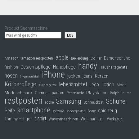
Produkt Suchmaschine
LOS
apple
Damenschuhe
Collier
Amazon
amazon restposten
Bekleidung
handy
Gesichtspflege
Handpflege
fashion
Haushaltsgeräte
iPhone
hosen
jacken
jeans
Kerzen
Hygieneartikel
Körperpflege
lebensmittel
Lego
Lotion
Mode
Küchengeräte
Modeschmuck
Playstation
Ohrringe
parfüm
Perlenkette
Ralph Lauren
restposten
Samsung
Schuhe
röcke
Schmuckset
smartphone
Seife
spielzeug
Sony
software
sonderposten
t shirt
Tommy Hilfiger
Weihnachten
Waschmaschinen
Werkzeug