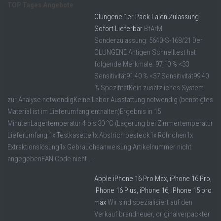
TOP Tages Angebote
Clungene 1er Pack Laien Zulassung
Sofort Lieferbar
BfArM
Sonderzulassung: 5640-S-168/21 Der
CLUNGENE Antigen Schnelltest hat
folgende Merkmale: 97,10 % <33
Sensitivität91,40 % <37 Sensitivität99,40
% SpezifitätKein zusätzliches System
zur Analyse notwendigKeine Labor Ausstattung notwendig (benötigtes
Material ist im Lieferumfang enthalten)Ergebnis in 15
MinutenLagertemperatur 4 bis 30 °C (Lagerung bei Zimmertemperatur
Lieferumfang:1x Testkasette1x Abstrich besteck1x Röhrchen1x
Extraktionslösung1x Gebrauchsanweisung Artikelnummer nicht
angegebenEAN Code nicht ...
Apple iPhone 16 Pro Max, iPhone 16 Pro,
iPhone 16 Plus, iPhone 16, iPhone 15 pro
max
Wir sind spezialisiert auf den
Verkauf brandneuer, originalverpackter