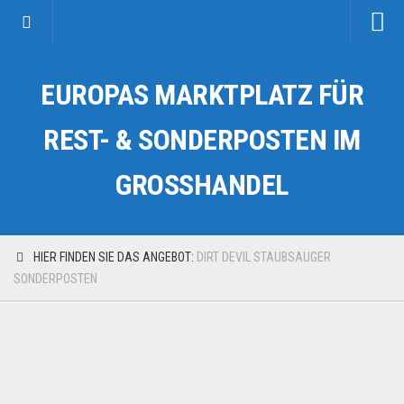
Startseite
EUROPAS MARKTPLATZ FÜR
Kategorien
Auto & Motorrad
REST- & SONDERPOSTEN IM
Drogerie & Tierbedarf
GROSSHANDEL
Fahrzeuge & Transport
Fashion & Mode
Garten & Werkzeug
HIER FINDEN SIE DAS ANGEBOT:
DIRT DEVIL STAUBSAUGER
Geschäft, Büro & Schreibwaren
SONDERPOSTEN
Geschenkartikel
Haushaltswaren
Handy und Smartphone
Kosmetik & Pflege