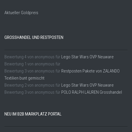
Aktueller Goldpreis
GROSSHANDEL UND RESTPOSTEN
Bewertung
4
von
anonymous
für
Lego Star Wars OVP Neuware
Bewertung
1
von
anonymous
für
Bewertung
3
von
anonymous
für
Restposten Pakete von ZALANDO
Textilien bunt gemischt
Bewertung
2
von
anonymous
für
Lego Star Wars OVP Neuware
Bewertung
3
von
anonymous
für
POLO RALPH LAUREN Grosshandel
NEU IM B2B MARKPLATZ PORTAL