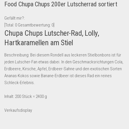
Food Chupa Chups 200er Lutscherrad sortiert
Lebensmittel & Getränke
Multimedia & Elektro
Gefällt mir?:
[Total:
0
Gesamtbewertung:
0
]
Münzen
Chupa Chups Lutscher-Rad, Lolly,
Spielzeug & Games
Hartkaramellen am Stiel
Schuhe & Accessoires
Sport & Freizeit
Beschreibung: Bei diesem Rondell aus leckeren Stielbonbons ist für
jeden Lutscher-Fan etwas dabei. In den Geschmacksrichtungen Cola,
Uhren & Schmuck
Erdbeere, Kirsche, Apfel, Erdbeer-Sahne und den exotischen Sorten
Wohnen & Einrichten
Ananas-Kokos sowie Banane-Erdbeer ist dieses Rad ein reines
Schleck-Erlebnis.
Restposten-Angebote
Restposten für Privatpersonen
Inhalt: 200 Stück = 2400 g
eBay Restposten kaufen
Verkaufsdisplay
Sonderposten-Angebote
Saison & Eventprodkte