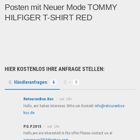
Posten mit Neuer Mode TOMMY
HILFIGER T-SHIRT RED
TOMMY HILFIGER MENS T-SHI...
Fashion & Mode
HIER KOSTENLOS IHRE ANFRAGE STELLEN:
Händleranfragen:
6
-
0
RetourenBox.Koc
um Uhr
Hallo, wir haben Interesse. Bitte um Kontakt
info@retourenbox-
koc.de
P.G.P.2015
um Uhr
Hallo,we are interested in the offer.Please contact us at
pgpgroup2015@yahoo.com