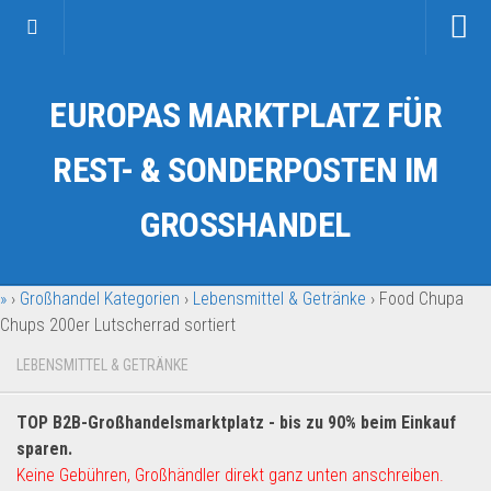
Startseite
EUROPAS MARKTPLATZ FÜR
Kategorien
Auto & Motorrad
REST- & SONDERPOSTEN IM
Drogerie & Tierbedarf
GROSSHANDEL
Fahrzeuge & Transport
Fashion & Mode
»
›
Großhandel Kategorien
›
Lebensmittel & Getränke
›
Food Chupa
Garten & Werkzeug
Chups 200er Lutscherrad sortiert
Geschäft, Büro & Schreibwaren
LEBENSMITTEL & GETRÄNKE
Geschenkartikel
Haushaltswaren
TOP B2B-Großhandelsmarktplatz - bis zu 90% beim Einkauf
Handy und Smartphone
sparen.
Keine Gebühren, Großhändler direkt ganz unten anschreiben.
Kosmetik & Pflege