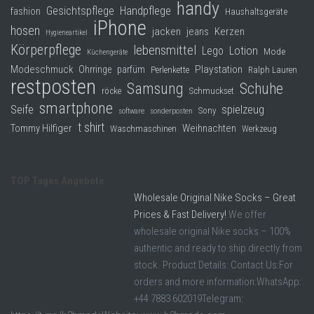
handy
Gesichtspflege
Handpflege
fashion
Haushaltsgeräte
iPhone
hosen
jacken
jeans
Kerzen
Hygieneartikel
Körperpflege
lebensmittel
Lego
Lotion
Mode
Küchengeräte
Modeschmuck
Playstation
Ohrringe
parfüm
Perlenkette
Ralph Lauren
restposten
Samsung
Schuhe
röcke
Schmuckset
smartphone
Seife
spielzeug
Sony
software
sonderposten
t shirt
Tommy Hilfiger
Weihnachten
Waschmaschinen
Werkzeug
TOP Tages Angebote
Wholesale Original Nike Socks – Great
Prices & Fast Delivery!
We offer
wholesale original Nike socks – 100%
authentic and ready to ship directly from
stock. Product Details: Contact Us:For
orders and more information:WhatsApp:
+44 7883 602019Telegram: