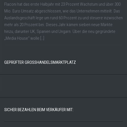
Flaconi hat das erste Halbjahr mit 23 Prozent Wachstum und über 300
Mio. Euro Umsatz abgeschlossen, wie das Unternehmen mitteilt. Das
Auslandsgeschäft lege um rund 60 Prozent zu und steuere inzwischen
mehr als 20 Prozent bei. Dieses Jahr kämen sieben neue Märkte
hinzu, darunter UK, Spanien und Ungarn. Über die neu gegründete
„Media House“ wolle […]
GEPRÜFTER GROSSHANDELSMARKTPLATZ
SICHER BEZAHLEN BEIM VERKÄUFER MIT: