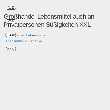
112.22k
Großhandel Lebensmittel auch an
522.14k
Privatpersonen Süßigkeiten XXL
Wir verkaufen Lebensmittel...
184.48k
Lebensmittel & Getränke
342.42k