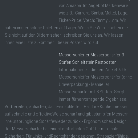
von Amazon. Im Angebot Markenware
wie z.B.: Carrera; Simba; Mattel; Lego;
Fisher-Price; Vtech; Timmy u.v.m. Wir
haben immer solche Paletten auf Lager, Wenn Sie Ware suchen die
Sie nicht auf den Bildern sehen, schreiben Sie uns an. Wir lassen
Ihnen eine Liste zukommen. Dieser Posten wird auf ...
Messerschleifer Messerschärfer 3
Stufen Schleifstein Restposten
Informationen zu diesem Artikel 750x
Messerschleifer Messerschärfer (ohne
Umverpackung) - Manueller
Messerschärfer mit 3 Stufen. Sorgt
immer fürhervorragende Ergebnisse.
Vorbereiten, Schärfen, dannFeinschleifen. Hält Ihre Küchenmesser
auf schnelle und effektiveWeise scharf und gibt stumpfen Messern
ihre ursprüngliche Schärfewieder zurück.- Ergonomisches Design.
Der Messerschärfer hat einenkomfortablen Griff für maximale
Sicherheit. Für Links- undRechtshänder geeignet. Strapazierfähige,