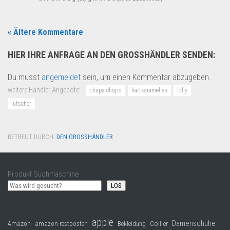
« Ältere Kommentare
HIER IHRE ANFRAGE AN DEN GROSSHÄNDLER SENDEN:
Du musst
angemeldet
sein, um einen Kommentar abzugeben.
weitere Händler Angebote:
chupa chups
hartkaramellen
lolly
lutscher
BETREUT DURCH:
DEN GROSSHÄNDLER
·
Produkt Suchmaschine
LOS
apple
Damenschuhe
Collier
Amazon
amazon restposten
Bekleidung