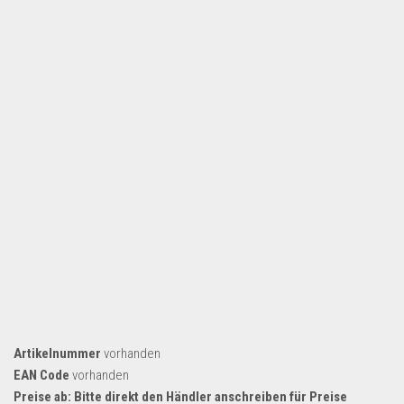
Dropshipping-Produkte
B2B Produkte
Grosshandel
Amazon
Aldi
Lidl
Kostenlos verkaufen
Anmelden
Kostenlos Registrieren
Newsletter
Artikelnummer
vorhanden
EAN Code
vorhanden
Preise ab: Bitte direkt den Händler anschreiben für Preise