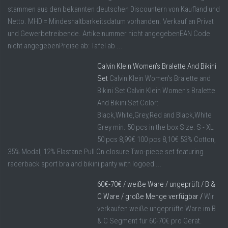
stammen aus den bekannten deutschen Discountern von Kaufland und
Netto. MHD = Mindeshaltbarkeitsdatum vorhanden. Verkauf an Privat
und Gewerbetreibende. Artikelnummer nicht angegebenEAN Code
nicht angegebenPreise ab: Tafel ab ...
Calvin Klein Women’s Bralette And Bikini
Set
Calvin Klein Women's Bralette and
Bikini Set Calvin Klein Women's Bralette
And Bikini Set Color:
Black,White,Grey,Red and Black,White
Grey min. 50 pcs in the box Size: S - XL
50 pcs 8,99€ 100 pcs 8,10€ 53% Cotton,
35% Modal, 12% Elastane Pull On closure Two-piece set featuring
racerback sport bra and bikini panty with logoed ...
60€-70€ / weiße Ware / ungeprüft / B &
C Ware / große Menge verfügbar /
Wir
verkaufen weiße ungeprüfte Ware im B
& C Segment für 60-70€ pro Gerät.