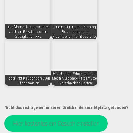
Großhandel Lebensmittel
Original Premium Popping
auch an Privatpersonen
Boba (platzende
Süßigkeiten XXL
Fruchtperlen) für Bubble Tea
Großhandel Whiskas 120er
Food Fritt Kaubonbon 70gr
Mega-Multipack Katzenfutter
6-fach sortiert
- verschiedene Sorten
Nicht das richtige auf unseren Großhandelsmarktplatz gefunden?
Hier kostenlos ein Gesuch einstellen