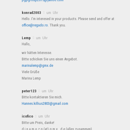
konrad2003
um Uhr
Hello. I’m interesed in your products. Please send and offer at
office@regado.ro
. Thank you.
Lemp
um Uhr
Hallo,
wir hätten Interesse.
Bitte schicken Sie uns einen Angebot.
marinalemp@gmx.de
Viele Grüße
Marina Lemp
peter123
um Uhr
Bitte kontaktieren Sie mich.
Hannes.killius2803@gmail.com
icofico
um Uhr
Bitte um Preis, danke!
d i n a m o z g (at) g m x . d e (alles zusammen)