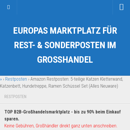
Startseite
EUROPAS MARKTPLATZ FÜR
Kategorien
Auto & Motorrad
REST- & SONDERPOSTEN IM
Drogerie & Tierbedarf
GROSSHANDEL
Fahrzeuge & Transport
Fashion & Mode
»
›
Restposten
›
Amazon Restposten: 5-teilige Katzen Kletterwand,
Garten & Werkzeug
Katzenbett, Hundetreppe, Ramen Schüssel Set (Alles Neuware)
Geschäft, Büro & Schreibwaren
RESTPOSTEN
Geschenkartikel
Haushaltswaren
TOP B2B-Großhandelsmarktplatz - bis zu 90% beim Einkauf
Handy und Smartphone
sparen.
Keine Gebühren, Großhändler direkt ganz unten anschreiben.
Kosmetik & Pflege