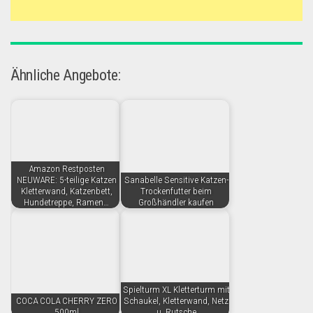
Ähnliche Angebote:
Amazon Restposten
NEUWARE: 5-teilige Katzen
Sanabelle Sensitive Katzen-
Kletterwand, Katzenbett,
Trockenfutter beim
Hundetreppe, Ramen…
Großhändler kaufen
Spielturm XL Kletterturm mit
COCA COLA CHERRY ZERO
Schaukel, Kletterwand, Netz
500ml
u. Rutsche