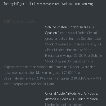
t shirt
Tommy Hilfiger
Weihnachten
Waschmaschinen
Werkzeug
TOP Tages Angebote
Schuhe Posten Stocklotsware aus
Spanien
Diesen Artikel finden Sie auf
grosshandel-zentrum.de Schuhe Posten
Stocklotsware aus Spanien Preis: 2,19 €
/ Paar Mindestabnahme: Anfrage
Erreichbare Menge: 22.000 Paar Schuhe
Stocklotsware Sonderposten - im
Angebot verschiedene Modelle für Damen und Kinder - Ware der
bekannten spanischen Marken. Insgesamt 22.000 Paar,
Gesamtabnahme-Preis: 2,19 €/Paar. Nettopreis: 2,19 EUR/Stück + 19%
MwSt. Verpackungseinheit (VE): Auf ...
Original Apple AirPods Pro, AirPods 3,
AirPods u. Beats aus Kundenretouren
Hierbei handelt es sich um