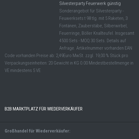
Silvesterparty Feuerwerk günstig
Sonderangebot für Silvesterparty -
Feuwerksets t 98 tlg. mit 5 Raketen, 3
Fontänen, Zauberstäbe, Silberwirbel,
Feuerringe, Böller Knallteufel. Insgesamt
4500 Sets - MOQ 30 Sets. Details auf
Anfrage. Artikelnummer vorhanden EAN
Code vorhanden Preise ab: 2,49Euro MwSt. zzgl. 19,00 % Stück pro
Verpackungseinheiten: 20 Gewicht in KG 0.00 Mindestbestellmenge in
VE mindestens 5 VE
B2B MARKTPLATZ FÜR WIEDERVERKÄUFER
Großhandel für Wiederverkäufer: