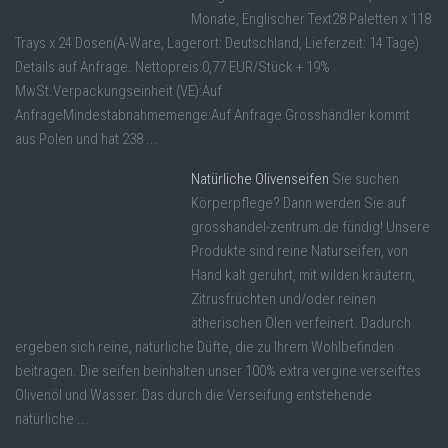
Monate, Englischer Text28 Paletten x 118
Trays x 24 Dosen(A-Ware, Lagerort: Deutschland, Lieferzeit: 14 Tage)
Details auf Anfrage. Nettopreis:0,77 EUR/Stück + 19%
MwSt.Verpackungseinheit (VE):Auf
AnfrageMindestabnahmemenge:Auf Anfrage Grosshändler kommt
aus Polen und hat 238 ...
Natürliche Olivenseifen
Sie suchen
Körperpflege? Dann werden Sie auf
grosshandel-zentrum.de fündig! Unsere
Produkte sind reine Naturseifen, von
Hand kalt gerührt, mit wilden kräutern,
Zitrusfrüchten und/oder reinen
ätherischen Ölen verfeinert. Dadurch
ergeben sich reine, natürliche Düfte, die zu Ihrem Wohlbefinden
beitragen. Die seifen beinhalten unser 100% extra vergine verseiftes
Olivenöl und Wasser. Das durch die Verseifung entstehende
natürliche ...