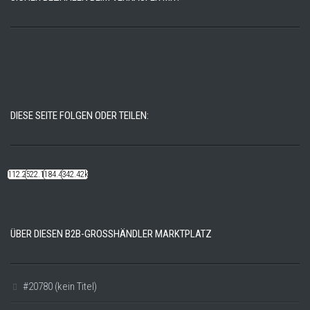
DIESE SEITE FOLGEN ODER TEILEN:
112.22k
522.14k
184.48k
342.42k
ÜBER DIESEN B2B-GROSSHÄNDLER MARKTPLATZ
#20780 (kein Titel)