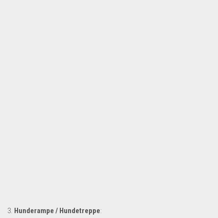
Dropshipping-Produkte
B2B Produkte
Grosshandel
Amazon
Aldi
Lidl
Kostenlos verkaufen
Anmelden
Kostenlos Registrieren
Newsletter
3.
Hunderampe / Hundetreppe
: