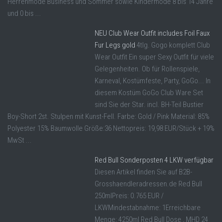
Herrenmode Business und Sommer sowie Kindermode 8 bis 14 Jahre
und 0 bis ...
NEU Club Wear Outfit includes Foil Faux
Fur Legs gold
4tlg. Gogo komplett Club
Wear Outfit Ein super Sexy Outfit für viele
Gelegenheiten. Ob für Rollenspiele,
Karneval, Kostümfeste, Party, GoGo... In
diesem Kostüm GoGo Club Ware Set
sind Sie der Star. incl. BH-Teil Bustier
Boy-Short 2st. Stulpen mit Kunst-Fell. Farbe: Gold / Pink Material: 85%
Polyester 15% Baumwolle Größe:36 Nettopreis: 19,98 EUR/Stück + 19%
MwSt ...
Red Bull Sonderposten 4 LKW verfügbar
Diesen Artikel finden Sie auf B2B-
Grosshaendleradressen.de Red Bull
250mlPreis: 0.765 EUR /
LKWMindestabnahme: 1Erreichbare
Menge: 4250ml Red Bull Dose , MHD 24