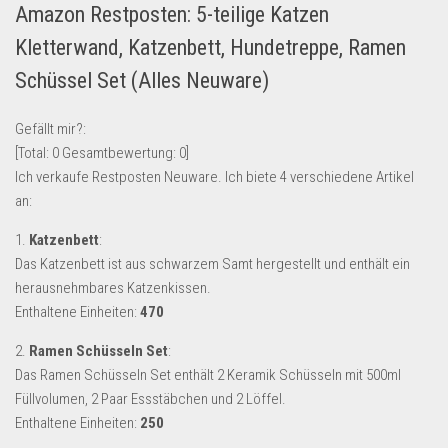
Amazon Restposten: 5-teilige Katzen
Lebensmittel & Getränke
Kletterwand, Katzenbett, Hundetreppe, Ramen
Multimedia & Elektro
Schüssel Set (Alles Neuware)
Münzen
Spielzeug & Games
Gefällt mir?:
[Total:
0
Gesamtbewertung:
0
]
Schuhe & Accessoires
Ich verkaufe Restposten Neuware. Ich biete 4 verschiedene Artikel
Sport & Freizeit
an:
Uhren & Schmuck
1.
Katzenbett
:
Wohnen & Einrichten
Das Katzenbett ist aus schwarzem Samt hergestellt und enthält ein
herausnehmbares Katzenkissen.
Restposten-Angebote
Enthaltene Einheiten:
470
Restposten für Privatpersonen
2.
Ramen Schüsseln Set
:
eBay Restposten kaufen
Das Ramen Schüsseln Set enthält 2 Keramik Schüsseln mit 500ml
Sonderposten-Angebote
Füllvolumen, 2 Paar Essstäbchen und 2 Löffel.
Saison & Eventprodkte
Enthaltene Einheiten:
250