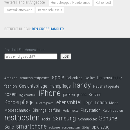
weitere Händler Angebote:
Hundetreppe / Hunderampe
Katzenbett
Katzenkletterwand
Ramen Schüsseln
BETREUT DURCH:
DEN GROSSHÄNDLER
·
Produkt Suchmaschine
LOS
apple
Damenschuhe
Collier
Amazon
amazon restposten
Bekleidung
handy
Gesichtspflege
Handpflege
fashion
Haushaltsgeräte
iPhone
hosen
jacken
jeans
Kerzen
Hygieneartikel
Körperpflege
lebensmittel
Lego
Lotion
Mode
Küchengeräte
Modeschmuck
Playstation
Ohrringe
parfüm
Perlenkette
Ralph Lauren
restposten
Samsung
Schuhe
röcke
Schmuckset
smartphone
Seife
spielzeug
Sony
software
sonderposten