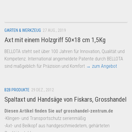
Dropshipping-Produkte
B2B Produkte
Grosshandel
GARTEN & WERKZEUG
27 AUG., 2019
Amazon
Axt mit einem Holzgriff 50×18 cm 1,5Kg
Aldi
BELLOTA steht seit über 100 Jahren für Innovation, Qualität und
Lidl
Kompetenz. International angemeldete Patente durch BELLOTA
Kostenlos verkaufen
sind maßgeblich für Präzision und Komfort
→ zum Angebot
Anmelden
Kostenlos Registrieren
B2B PRODUKTE
29 DEZ., 2012
Newsletter
Spaltaxt und Handsäge von Fiskars, Grosshandel
Diesen Artikel finden Sie auf grosshandel-zentrum.de
-Klingen- und Transportschutz serienmäßig
-Axt- und Beilkopf aus handgeschmiedetem, gehärteten