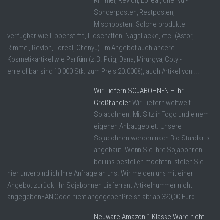
Rimmel, Revlon, Loreal, Chenyu -
Sonderposten, Restposten,
Mischposten. Solche produkte
verfügbar wie Lippenstifte, Lidschatten, Nagellacke, etc. (Astor,
Rimmel, Revlon, Loreal, Chenyu). Im Angebot auch andere
Kosmetikartikel wie Parfüm (z.B. Puig, Dana, Mirurgya, Coty -
erreichbar sind 10 000 Stk. zum Preis 20.000€), auch Artikel von ...
Wir Liefern SOJABOHNEN – Ihr
Großhändler
Wir Liefern weltweit
Sojabohnen. Mit Sitz in Togo und einem
eigenen Anbaugebiet. Unsere
Sojabohnen werden nach Bio Standarts
angebaut. Wenn Sie Ihre Sojabohnen
bei uns bestellen möchten, stelen Sie
hier unverbindlich Ihre Anfrage an uns. Wir melden uns mit einen
Angebot zurück. Ihr Sojabohnen Lieferrant Artikelnummer nicht
angegebenEAN Code nicht angegebenPreise ab: ab 320,00 Euro ...
Neuware Amazon 1 Klasse Ware nicht