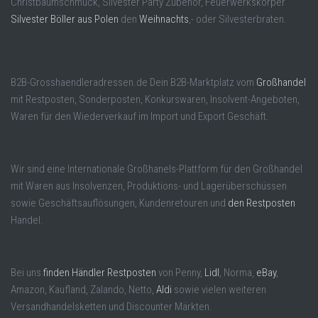
Christbaumschmuck, Silvester Party Zubehör, Feuerwerkskörper
Silvester Böller aus Polen
den
Weihnachts
,- oder Silvesterbraten.
B2B-Grosshaendleradressen.de Dein B2B-Marktplatz vom
Großhandel
mit Restposten, Sonderposten, Konkurswaren, Insolvent-Angeboten,
Waren für den Wiederverkauf im Import und Export Geschäft.
Wir sind eine Internationale Großhanels-Plattform für den Großhandel
mit Waren aus Insolvenzen, Produktions- und Lagerüberschüssen
sowie Geschäftsauflösungen, Kundenretouren und
den Restposten
Handel.
Bei uns
finden Händler Restposten
von Penny,
Lidl
, Norma,
eBay
,
Amazon, Kaufland, Zalando, Netto,
Aldi
sowie vielen weiteren
Versandhandelsketten und Discounter Märkten.