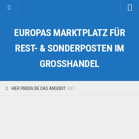
Startseite
EUROPAS MARKTPLATZ FÜR
Kategorien
Auto & Motorrad
REST- & SONDERPOSTEN IM
Drogerie & Tierbedarf
GROSSHANDEL
Fahrzeuge & Transport
Fashion & Mode
Garten & Werkzeug
HIER FINDEN SIE DAS ANGEBOT:
AXT
Geschäft, Büro & Schreibwaren
Geschenkartikel
Haushaltswaren
Handy und Smartphone
Kosmetik & Pflege