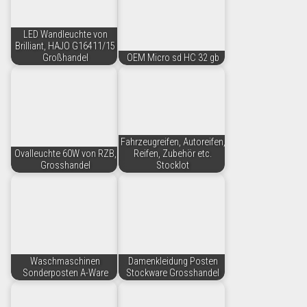
LED Wandleuchte von
Brilliant, HAJO G16411/15
Großhandel
OEM Micro sd HC 32 gb
Fahrzeugreifen, Autoreifen,
Ovalleuchte 60W von RZB,
Reifen, Zubehör etc.
Grosshandel
Stocklot
Waschmaschinen
Damenkleidung Posten
Sonderposten A-Ware
Stockware Grosshandel