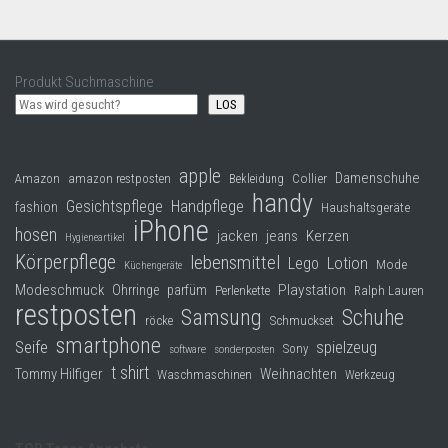
Produkt Suchmaschine
LOS
apple
Damenschuhe
Collier
Amazon
amazon restposten
Bekleidung
handy
Gesichtspflege
Handpflege
fashion
Haushaltsgeräte
iPhone
hosen
jacken
jeans
Kerzen
Hygieneartikel
Körperpflege
lebensmittel
Lego
Lotion
Mode
Küchengeräte
Modeschmuck
Playstation
Ohrringe
parfüm
Perlenkette
Ralph Lauren
restposten
Samsung
Schuhe
röcke
Schmuckset
smartphone
Seife
spielzeug
Sony
software
sonderposten
t shirt
Tommy Hilfiger
Weihnachten
Waschmaschinen
Werkzeug