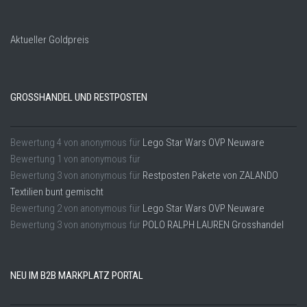
Aktueller Goldpreis
GROSSHANDEL UND RESTPOSTEN
Bewertung
4
von
anonymous
für
Lego Star Wars OVP Neuware
Bewertung
1
von
anonymous
für
Bewertung
3
von
anonymous
für
Restposten Pakete von ZALANDO
Textilien bunt gemischt
Bewertung
2
von
anonymous
für
Lego Star Wars OVP Neuware
Bewertung
3
von
anonymous
für
POLO RALPH LAUREN Grosshandel
NEU IM B2B MARKPLATZ PORTAL