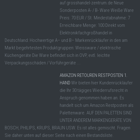
auf grosshandel-zentrum.de Neue
Sonderposten A- / B- Ware Weiße Ware
Preis: 70 EUR / St. Mindestabnahme: 7
Erreichbare Menge: 100 Direkt vom
Elektronikfachgroßhandel in
Deutschland: Hochwertige A– und B– Markenrückläufer in den am
Markt begehrtesten Produktgruppen: Weissware / elektrische
Küchengeräte Die Ware befindet sich in OVP, evtl. leichte
Verpackungsschäden / Vorführgeräte ...
AMAZON RETOUREN RESTPOSTEN 1.
HAND
Wir bieten hier Kundenrückläufer
die Ihr 30 tägiges Wiederrufsrecht in
Anspruch genommen haben an. Es
handelt sich um Amazon Restposten als
Palettenware. AUF DEN PALETTEN SIND
UNTER ANDEREM MARKENGERÄTE VON
BOSCH, PHILIPS, KRUPS, BRAUN USW. Es ist alles gemischt. Fragen
Sie daher unten auf dieser Seite nach einen Bestandsliste.