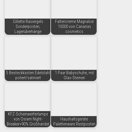
Gillette Rasiergels
Faltencreme Magnaloe
Sonderposten,
10000 von Canarias
Lagerüberhänge
cosmetics
5 Besteckkästen Edelstahl
1 Paar Babyschuhe, mit
poliert/satiniert
Glas-Steinen
KFZ-Scheinwerferlampe
von Osram Night-
Haushaltsgeräte
Breaker+90% Großhandel
Palettenware Restposten